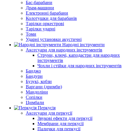
Бас-барабани
Драм-машини
Електронні барабани
Колотушки для барабанів
Тарілки оркестрові
Тарілки ударні
Томи
Ударні установки акустичні
Народні інструменти
Аксесуари для народних інструментів
Струни, ключі, каподастри для народних
інструментів
Чохли і стійки для народних інструментів
Банджо
Бандури
Бузукі, кобзи
Варгани (дримби)
Мандоліни
Сопілки
Цимбали
Перкусія
Аксесуари для перкусії
Звукові ефекти для перкусії
Мембрани для перкусії
Палички для перкусії