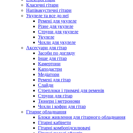
Класичні гітари
Напівакустичні гітари
Укулеле та все до неї
Ремені для укулеле
Різне для укулеле
Струни для укулеле
Укулеле
Чохли для укулеле
Аксесуари для гітар
Засоби по догляду
Інше для гітар
Камертони
Каподастри
Медіатори
Ремені для гітар
Слайди
Стреплоки і тримачі для ременів
Струни для гітар
Тюнери і метрономи
Чохли і кофри для гітар
Гітарне обладнання
Блоки живлення для гітарного обладнання
Гітарні кабінети
Гітарні комбопідсилювачі