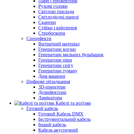
Пари і прожектори
Рухомі голови
Світлові прилади
Світлодіодні панелі
Сканери
Стійки і кріплення
Стробоскопи
Спецефекти
Витратний матеріал
Генератори вогню
Генератори мильних бульбашок
Генератори піни
Генератори снігу
Генератори туману
Дим машини
Цифрове обладнання
3D-принтери
Дезінфектори
Ламінатори
Кабелі та роз'єми
Готовий кабель
Готовий Кабель DMX
Інструментальний кабель
Інший кабель
Кабель акустичний