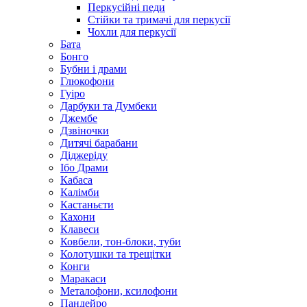
Перкусійні педи
Стійки та тримачі для перкусії
Чохли для перкусії
Бата
Бонго
Бубни і драми
Глюкофони
Гуіро
Дарбуки та Думбеки
Джембе
Дзвіночки
Дитячі барабани
Діджеріду
Ібо Драми
Кабаса
Калімби
Кастаньєти
Кахони
Клавеси
Ковбели, тон-блоки, туби
Колотушки та трещітки
Конги
Маракаси
Металофони, ксилофони
Пандейро