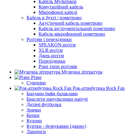
Кабель Мультикор
Комутаційний кабель
Мікрофонні кабелі
Кабель в бухті / пометрово
Акустичний кабель пометрово
Кабель інструментальний пометрово
Кабель мікрофонний пометрово
Роз'єми і перехідники
SPEAKON-роз'єм
XLR-роз'єм
Джек-роз'єм
Перехідники
Різні типи роз'ємів
Музична література
Різне
Сувеніри
Рок-атрибутика Rock Fan
Бандани бафи балаклави
Браслети напульсники наручі
Дитячі футболки
Значки
Кепки
Кулони
Куртки - безрукавки (джинс)
Ланцюги