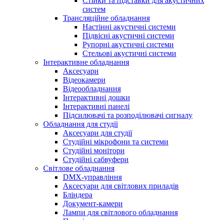
Стійки та підставки для акустичних
систем
Трансляційне обладнання
Настінні акустичні системи
Підвісні акустичні системи
Рупорні акустичні системи
Стельові акустичні системи
Інтерактивне обладнання
Аксесуари
Відеокамери
Відеообладнання
Інтерактивні дошки
Інтерактивні панелі
Підсилювачі та розподілювачі сигналу
Обладнання для студії
Аксесуари для студії
Студійні мікрофони та системи
Студійні монітори
Студійні сабвуфери
Світлове обладнання
DMX-управління
Аксесуари для світлових приладів
Бліндера
Документ-камери
Лампи для світлового обладнання