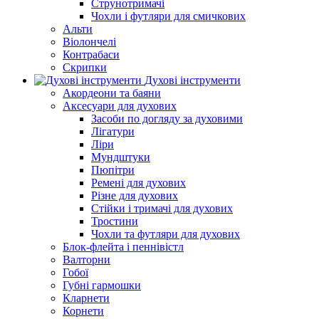
Струнотримачі
Чохли і футляри для смичкових
Альти
Віолончелі
Контрабаси
Скрипки
Духові інструменти
Акордеони та баяни
Аксесуари для духових
Засоби по догляду за духовими
Лігатури
Ліри
Мундштуки
Пюпітри
Ремені для духових
Різне для духових
Стійки і тримачі для духових
Тростини
Чохли та футляри для духових
Блок-флейта і пеннівістл
Валторни
Гобої
Губні гармошки
Кларнети
Корнети