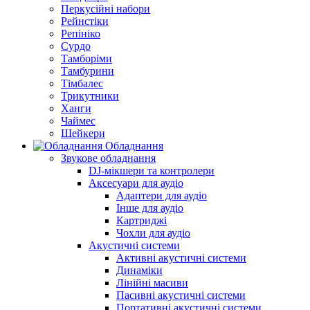
Перкусійні набори
Рейнстіки
Репініко
Сурдо
Тамборіми
Тамбурини
Тімбалес
Трикутники
Ханги
Чаймес
Шейкери
Обладнання
Звукове обладнання
DJ-мікшери та контролери
Аксесуари для аудіо
Адаптери для аудіо
Інше для аудіо
Картриджі
Чохли для аудіо
Акустичні системи
Активні акустичні системи
Динаміки
Лінійні масиви
Пасивні акустичні системи
Портативні акустичні системи