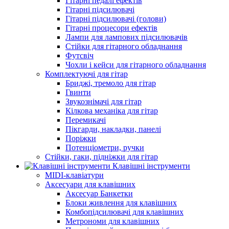
Гітарні педалі ефектів
Гітарні підсилювачі
Гітарні підсилювачі (голови)
Гітарні процесори ефектів
Лампи для лампових підсилювачів
Стійки для гітарного обладнання
Футсвіч
Чохли і кейси для гітарного обладнання
Комплектуючі для гітар
Бриджі, тремоло для гітар
Гвинти
Звукознімачі для гітар
Кілкова механіка для гітар
Перемикачі
Пікгарди, накладки, панелі
Поріжки
Потенціометри, ручки
Стійки, гаки, підніжки для гітар
Клавішні інструменти
MIDI-клавіатури
Аксесуари для клавішних
Аксесуар Банкетки
Блоки живлення для клавішних
Комбопідсилювачі для клавішних
Метрономи для клавішних