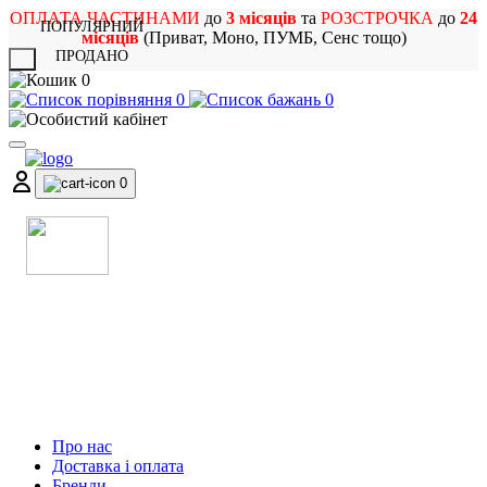
ОПЛАТА ЧАСТИНАМИ
до
3 місяців
та
РОЗСТРОЧКА
до
24
ПОПУЛЯРНИЙ
місяців
(Приват, Моно, ПУМБ, Сенс тощо)
ПРОДАНО
X
0
0
0
0
МАГАЗИН
МУЗИЧНИХ ІНСТРУМЕНТІВ
ТА РОК АТРИБУТИКИ
Про нас
Доставка і оплата
Бренди