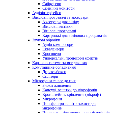
Сабвуфери
Сценічні монітори
Аудіоінтерфейси
Вінілові програвачі та аксесуари
Аксесуари для вінілу
Вінілові платівки
Вінілові програвачі
Картриджі для вінілових програвачів
Звукові обробки
Аудіо компресори
Еквалайзери
Кросовери
Універсальні процесори ефектів
Караоке системи та все для них
Комутаційне обладнання
Директ-бокси
Сплітери
Мікрофони та все до них
Блоки живлення
Капсулі, решітки до мікрофонів
Кронштейни, кріплення (мікроф.)
Мікрофони
Поп-фільтри та вітрозахист для
мікрофонів
Попередні підсилювачі для мікрофонів