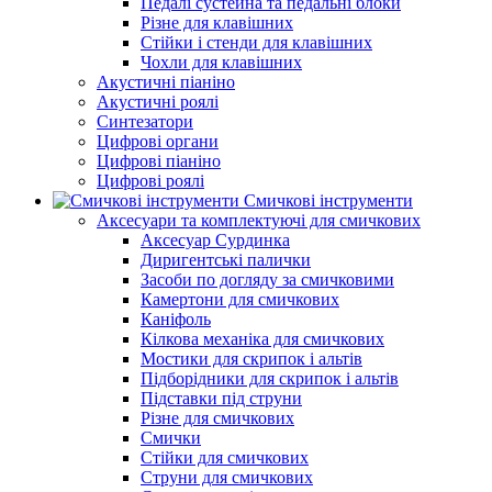
Педалі сустейна та педальні блоки
Різне для клавішних
Стійки і стенди для клавішних
Чохли для клавішних
Акустичні піаніно
Акустичні роялі
Синтезатори
Цифрові органи
Цифрові піаніно
Цифрові роялі
Смичкові інструменти
Аксесуари та комплектуючі для смичкових
Аксесуар Сурдинка
Диригентські палички
Засоби по догляду за смичковими
Камертони для смичкових
Каніфоль
Кілкова механіка для смичкових
Мостики для скрипок і альтів
Підборiдники для скрипок і альтів
Підставки під струни
Різне для смичкових
Смички
Стійки для смичкових
Струни для смичкових