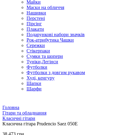
Майки
Маски на обличчя
Нашивки
Перстені
Пірсінг
Плакати
Подарункові набори значків
Рок-атрибутика Чашки
Сережки
Стікерпаки
Сумки та шопери
Туніки,Легінси
Футболки
Футболки з довгим рукавом
Худі, кенгуру
Шапки
Шарфи
Головна
Гітари та обладнання
Класичні гітари
Класична гітара Prudencio Saez 050E
38 473 грн