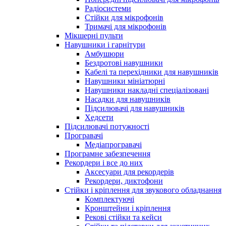
Радіосистеми
Стійки для мікрофонів
Тримачі для мікрофонів
Мікшерні пульти
Навушники і гарнітури
Амбушюри
Бездротові навушники
Кабелі та перехідники для навушників
Навушники мініатюрні
Навушники накладні спеціалізовані
Насадки для навушників
Підсилювачі для навушників
Хедсети
Підсилювачі потужності
Програвачі
Медіапрогравачі
Програмне забезпечення
Рекордери і все до них
Аксесуари для рекордерів
Рекордери, диктофони
Стійки і кріплення для звукового обладнання
Комплектуючі
Кронштейни і кріплення
Рекові стійки та кейси