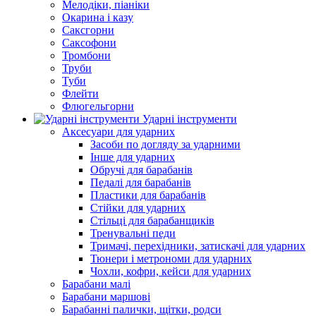
Мелодіки, піаніки
Окарина і казу
Саксгорни
Саксофони
Тромбони
Труби
Туби
Флейти
Флюгельгорни
Ударні інструменти
Аксесуари для ударних
Засоби по догляду за ударними
Інше для ударних
Обручі для барабанів
Педалі для барабанів
Пластики для барабанів
Стійки для ударних
Стільці для барабанщиків
Тренувальні педи
Тримачі, перехідники, затискачі для ударних
Тюнери і метрономи для ударних
Чохли, кофри, кейси для ударних
Барабани малі
Барабани маршові
Барабанні палички, щітки, родси