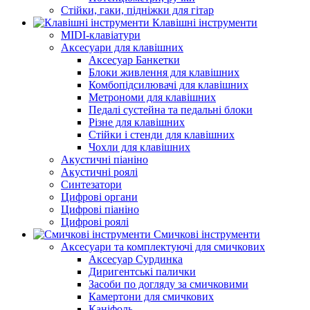
Стійки, гаки, підніжки для гітар
Клавішні інструменти
MIDI-клавіатури
Аксесуари для клавішних
Аксесуар Банкетки
Блоки живлення для клавішних
Комбопідсилювачі для клавішних
Метрономи для клавішних
Педалі сустейна та педальні блоки
Різне для клавішних
Стійки і стенди для клавішних
Чохли для клавішних
Акустичні піаніно
Акустичні роялі
Синтезатори
Цифрові органи
Цифрові піаніно
Цифрові роялі
Смичкові інструменти
Аксесуари та комплектуючі для смичкових
Аксесуар Сурдинка
Диригентські палички
Засоби по догляду за смичковими
Камертони для смичкових
Каніфоль