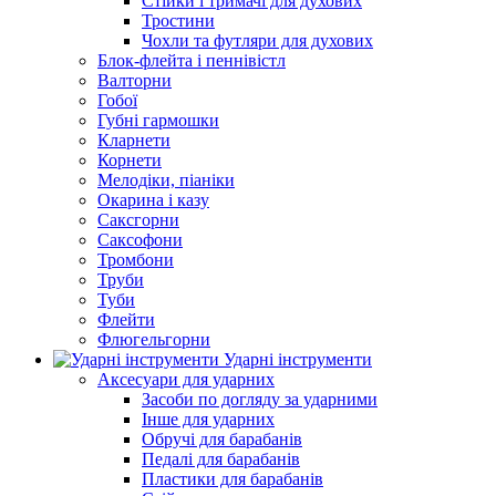
Стійки і тримачі для духових
Тростини
Чохли та футляри для духових
Блок-флейта і пеннівістл
Валторни
Гобої
Губні гармошки
Кларнети
Корнети
Мелодіки, піаніки
Окарина і казу
Саксгорни
Саксофони
Тромбони
Труби
Туби
Флейти
Флюгельгорни
Ударні інструменти
Аксесуари для ударних
Засоби по догляду за ударними
Інше для ударних
Обручі для барабанів
Педалі для барабанів
Пластики для барабанів