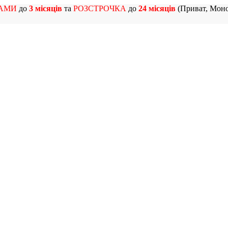
АМИ
до
3 місяців
та
РОЗСТРОЧКА
до
24 місяців
(Приват, Моно