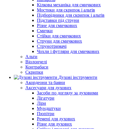
Кілкова механіка для смичкових
Мостики для скрипок і альтів
Підборiдники для скрипок і альтів
Підставки під струни
Різне для смичкових
Смички
Стійки для смичкових
Струни для смичкових
Струнотримачі
Чохли і футляри для смичкових
Альти
Віолончелі
Контрабаси
Скрипки
Духові інструменти
Акордеони та баяни
Аксесуари для духових
Засоби по догляду за духовими
Лігатури
Ліри
Мундштуки
Пюпітри
Ремені для духових
Різне для духових