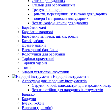
Стійки для ударних
Стільці для барабанщиків
Тренувальні педи
Тримачі, перехідники, затискачі для ударних
Тюнери і метрономи для ударних
Чохли, кофри, кейси для ударних
Барабани малі
Барабани маршові
Барабанні палички, щітки, родси
Бас-барабани
Драм-машини
Електронні барабани
Колотушки для барабанів
Тарілки оркестрові
Тарілки ударні
Томи
Ударні установки акустичні
Народні інструменти
Аксесуари для народних інструментів
Струни, ключі, каподастри для народних інст
Чохли і стійки для народних інструментів
Банджо
Бандури
Бузукі, кобзи
Варгани (дримби)