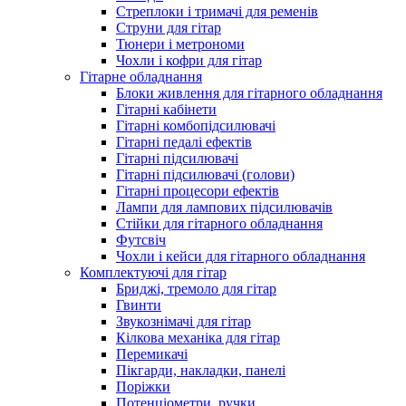
Стреплоки і тримачі для ременів
Струни для гітар
Тюнери і метрономи
Чохли і кофри для гітар
Гітарне обладнання
Блоки живлення для гітарного обладнання
Гітарні кабінети
Гітарні комбопідсилювачі
Гітарні педалі ефектів
Гітарні підсилювачі
Гітарні підсилювачі (голови)
Гітарні процесори ефектів
Лампи для лампових підсилювачів
Стійки для гітарного обладнання
Футсвіч
Чохли і кейси для гітарного обладнання
Комплектуючі для гітар
Бриджі, тремоло для гітар
Гвинти
Звукознімачі для гітар
Кілкова механіка для гітар
Перемикачі
Пікгарди, накладки, панелі
Поріжки
Потенціометри, ручки