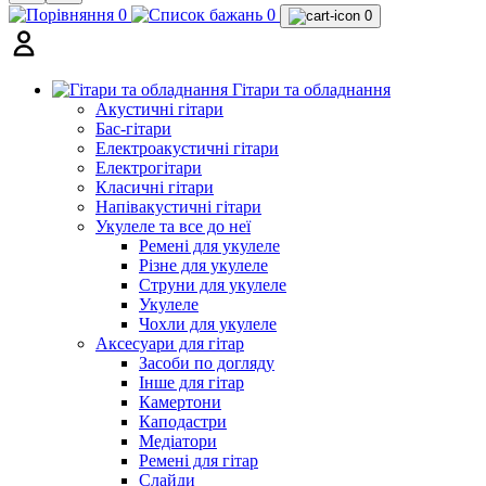
0
0
0
Гітари та обладнання
Акустичні гітари
Бас-гітари
Електроакустичні гітари
Електрогітари
Класичні гітари
Напівакустичні гітари
Укулеле та все до неї
Ремені для укулеле
Різне для укулеле
Струни для укулеле
Укулеле
Чохли для укулеле
Аксесуари для гітар
Засоби по догляду
Інше для гітар
Камертони
Каподастри
Медіатори
Ремені для гітар
Слайди