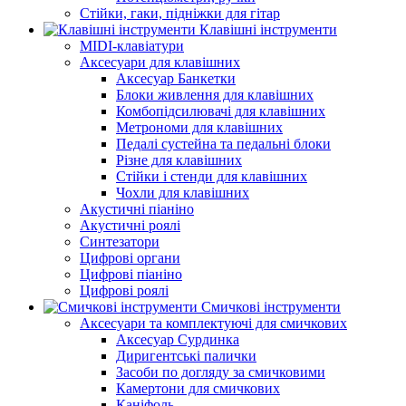
Стійки, гаки, підніжки для гітар
Клавішні інструменти
MIDI-клавіатури
Аксесуари для клавішних
Аксесуар Банкетки
Блоки живлення для клавішних
Комбопідсилювачі для клавішних
Метрономи для клавішних
Педалі сустейна та педальні блоки
Різне для клавішних
Стійки і стенди для клавішних
Чохли для клавішних
Акустичні піаніно
Акустичні роялі
Синтезатори
Цифрові органи
Цифрові піаніно
Цифрові роялі
Смичкові інструменти
Аксесуари та комплектуючі для смичкових
Аксесуар Сурдинка
Диригентські палички
Засоби по догляду за смичковими
Камертони для смичкових
Каніфоль