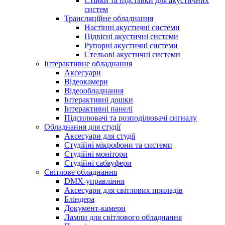
Стійки та підставки для акустичних
систем
Трансляційне обладнання
Настінні акустичні системи
Підвісні акустичні системи
Рупорні акустичні системи
Стельові акустичні системи
Інтерактивне обладнання
Аксесуари
Відеокамери
Відеообладнання
Інтерактивні дошки
Інтерактивні панелі
Підсилювачі та розподілювачі сигналу
Обладнання для студії
Аксесуари для студії
Студійні мікрофони та системи
Студійні монітори
Студійні сабвуфери
Світлове обладнання
DMX-управління
Аксесуари для світлових приладів
Бліндера
Документ-камери
Лампи для світлового обладнання