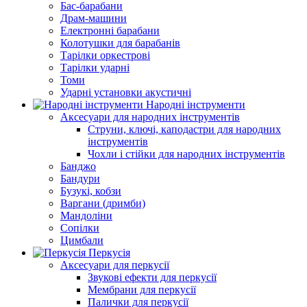
Бас-барабани
Драм-машини
Електронні барабани
Колотушки для барабанів
Тарілки оркестрові
Тарілки ударні
Томи
Ударні установки акустичні
Народні інструменти
Аксесуари для народних інструментів
Струни, ключі, каподастри для народних
інструментів
Чохли і стійки для народних інструментів
Банджо
Бандури
Бузукі, кобзи
Варгани (дримби)
Мандоліни
Сопілки
Цимбали
Перкусія
Аксесуари для перкусії
Звукові ефекти для перкусії
Мембрани для перкусії
Палички для перкусії