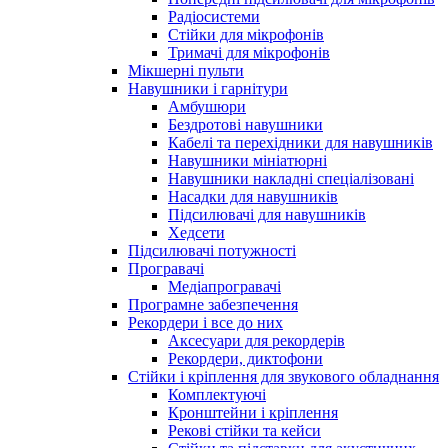
Радіосистеми
Стійки для мікрофонів
Тримачі для мікрофонів
Мікшерні пульти
Навушники і гарнітури
Амбушюри
Бездротові навушники
Кабелі та перехідники для навушників
Навушники мініатюрні
Навушники накладні спеціалізовані
Насадки для навушників
Підсилювачі для навушників
Хедсети
Підсилювачі потужності
Програвачі
Медіапрогравачі
Програмне забезпечення
Рекордери і все до них
Аксесуари для рекордерів
Рекордери, диктофони
Стійки і кріплення для звукового обладнання
Комплектуючі
Кронштейни і кріплення
Рекові стійки та кейси