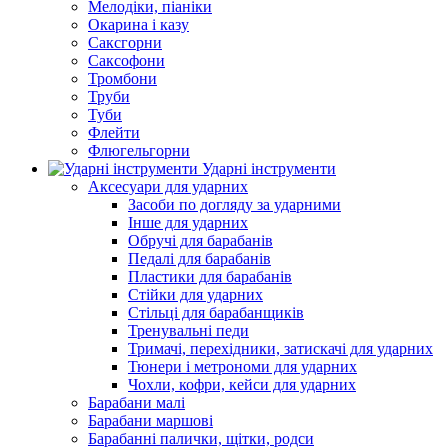
Мелодіки, піаніки
Окарина і казу
Саксгорни
Саксофони
Тромбони
Труби
Туби
Флейти
Флюгельгорни
Ударні інструменти
Аксесуари для ударних
Засоби по догляду за ударними
Інше для ударних
Обручі для барабанів
Педалі для барабанів
Пластики для барабанів
Стійки для ударних
Стільці для барабанщиків
Тренувальні педи
Тримачі, перехідники, затискачі для ударних
Тюнери і метрономи для ударних
Чохли, кофри, кейси для ударних
Барабани малі
Барабани маршові
Барабанні палички, щітки, родси