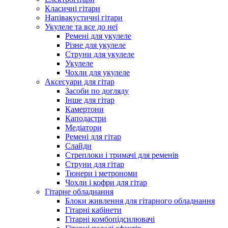
Класичні гітари
Напівакустичні гітари
Укулеле та все до неї
Ремені для укулеле
Різне для укулеле
Струни для укулеле
Укулеле
Чохли для укулеле
Аксесуари для гітар
Засоби по догляду
Інше для гітар
Камертони
Каподастри
Медіатори
Ремені для гітар
Слайди
Стреплоки і тримачі для ременів
Струни для гітар
Тюнери і метрономи
Чохли і кофри для гітар
Гітарне обладнання
Блоки живлення для гітарного обладнання
Гітарні кабінети
Гітарні комбопідсилювачі