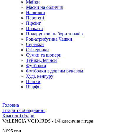
Майки
Маски на обличчя
Нашивки
Перстені
Пірсінг
Плакати
Подарункові набори значків
Рок-атрибутика Чашки
Сережки
Стікерпаки
Сумки та шопери
Туніки,Легінси
Футболки
Футболки з довгим рукавом
Худі, кенгуру
Шапки
Шарфи
Головна
Гітари та обладнання
Класичні гітари
VALENCIA VC101RDS - 1/4 класична гітара
3 095 грн