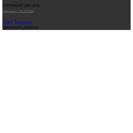
COPYRIGHT 2005-2026
Cтворено в — OC STUDIO
Viber
Telegram
Замовити дзвінок