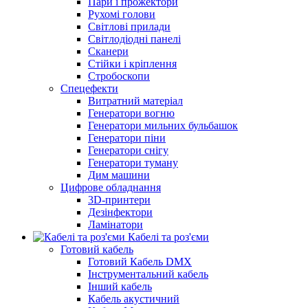
Пари і прожектори
Рухомі голови
Світлові прилади
Світлодіодні панелі
Сканери
Стійки і кріплення
Стробоскопи
Спецефекти
Витратний матеріал
Генератори вогню
Генератори мильних бульбашок
Генератори піни
Генератори снігу
Генератори туману
Дим машини
Цифрове обладнання
3D-принтери
Дезінфектори
Ламінатори
Кабелі та роз'єми
Готовий кабель
Готовий Кабель DMX
Інструментальний кабель
Інший кабель
Кабель акустичний