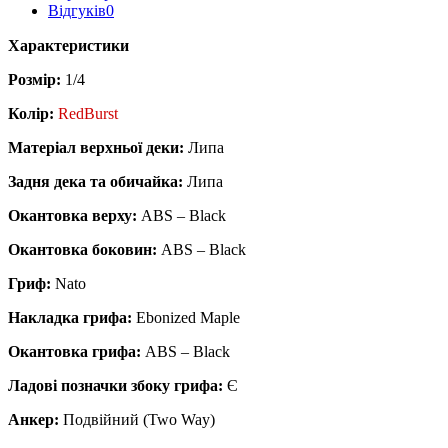
Відгуків
0
Характеристики
Розмір:
1/4
Колір:
RedBurst
Матеріал верхньої деки:
Липа
Задня дека та обичайка:
Липа
Окантовка верху:
ABS – Black
Окантовка боковин:
ABS – Black
Гриф:
Nato
Накладка грифа:
Ebonized Maple
Окантовка грифа:
ABS – Black
Ладові позначки збоку грифа:
Є
Анкер:
Подвійний (Two Way)