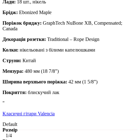
Лади:
18 шт., нікель
Брідж:
Ebonized Maple
Поріжок бриджу:
GraphTech NuBone XB, Compensated;
Canada
Декорація розетки:
Traditional – Rope Design
Колки:
нікельовані з білими капелюшками
Струни:
Китай
Мензура:
480 мм (18 7/8”)
Ширина верхнього поріжка:
42 мм (1 5/8”)
Покриття:
блискучий лак
"
Класичні гітари Valencia
Default
Розмір
1/4