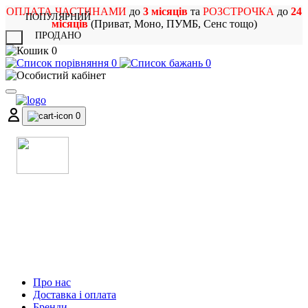
ОПЛАТА ЧАСТИНАМИ
до
3 місяців
та
РОЗСТРОЧКА
до
24
ПОПУЛЯРНИЙ
місяців
(Приват, Моно, ПУМБ, Сенс тощо)
ПРОДАНО
X
0
0
0
0
МАГАЗИН
МУЗИЧНИХ ІНСТРУМЕНТІВ
ТА РОК АТРИБУТИКИ
Про нас
Доставка і оплата
Бренди