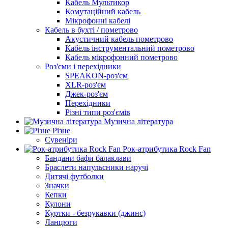
Кабель Мультикор
Комутаційний кабель
Мікрофонні кабелі
Кабель в бухті / пометрово
Акустичний кабель пометрово
Кабель інструментальний пометрово
Кабель мікрофонний пометрово
Роз'єми і перехідники
SPEAKON-роз'єм
XLR-роз'єм
Джек-роз'єм
Перехідники
Різні типи роз'ємів
Музична література
Різне
Сувеніри
Рок-атрибутика Rock Fan
Бандани бафи балаклави
Браслети напульсники наручі
Дитячі футболки
Значки
Кепки
Кулони
Куртки - безрукавки (джинс)
Ланцюги