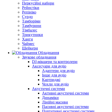
Перкусійні набори
Рейнстіки
Репініко
Сурдо
Тамборіми
Тамбурини
Тімбалес
Трикутники
Ханги
Чаймес
Шейкери
Обладнання
Звукове обладнання
DJ-мікшери та контролери
Аксесуари для аудіо
Адаптери для аудіо
Інше для аудіо
Картриджі
Чохли для аудіо
Акустичні системи
Активні акустичні системи
Динаміки
Лінійні масиви
Пасивні акустичні системи
Портативні акустичні системи