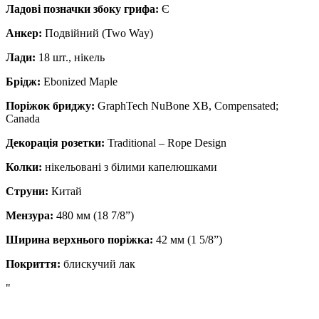
Ладові позначки збоку грифа:
Є
Анкер:
Подвійний (Two Way)
Лади:
18 шт., нікель
Брідж:
Ebonized Maple
Поріжок бриджу:
GraphTech NuBone XB, Compensated;
Canada
Декорація розетки:
Traditional – Rope Design
Колки:
нікельовані з білими капелюшками
Струни:
Китай
Мензура:
480 мм (18 7/8”)
Ширина верхнього поріжка:
42 мм (1 5/8”)
Покриття:
блискучий лак
"