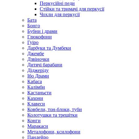
Перкусійні педи
Стійки та тримачі для перкусії
Чохли для перкусії
Бата
Бонго
Бубни і драми
Глюкофони
Гуіро
Дарбуки та Думбеки
Джембе
Дзвіночки
Дитячі барабани
Діджеріду
Ібо Драми
Кабаса
Калімби
Кастаньєти
Кахони
Клавеси
Ковбели, тон-блоки, туби
Колотушки та трещітки
Конги
Маракаси
Металофони, ксилофони
Пандейро