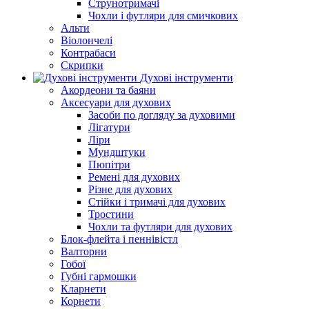
Струнотримачі
Чохли і футляри для смичкових
Альти
Віолончелі
Контрабаси
Скрипки
Духові інструменти
Акордеони та баяни
Аксесуари для духових
Засоби по догляду за духовими
Лігатури
Ліри
Мундштуки
Пюпітри
Ремені для духових
Різне для духових
Стійки і тримачі для духових
Тростини
Чохли та футляри для духових
Блок-флейта і пеннівістл
Валторни
Гобої
Губні гармошки
Кларнети
Корнети