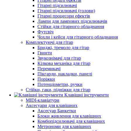
Гітарні педалі ефектів
Гітарні підсилювачі
Гітарні підсилювачі (голови)
Гітарні процесори ефектів
Лампи для лампових підсилювачів
Стійки для гітарного обладнання
Футсвіч
Чохли і кейси для гітарного обладнання
Комплектуючі для гітар
Бриджі, тремоло для гітар
Гвинти
Звукознімачі для гітар
Кілкова механіка для гітар
Перемикачі
Пікгарди, накладки, панелі
Поріжки
Потенціометри, ручки
Стійки, гаки, підніжки для гітар
Клавішні інструменти
MIDI-клавіатури
Аксесуари для клавішних
Аксесуар Банкетки
Блоки живлення для клавішних
Комбопідсилювачі для клавішних
Метрономи для клавішних