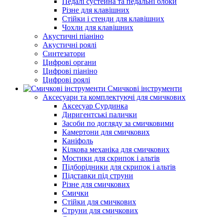
Педалі сустейна та педальні блоки
Різне для клавішних
Стійки і стенди для клавішних
Чохли для клавішних
Акустичні піаніно
Акустичні роялі
Синтезатори
Цифрові органи
Цифрові піаніно
Цифрові роялі
Смичкові інструменти
Аксесуари та комплектуючі для смичкових
Аксесуар Сурдинка
Диригентські палички
Засоби по догляду за смичковими
Камертони для смичкових
Каніфоль
Кілкова механіка для смичкових
Мостики для скрипок і альтів
Підборiдники для скрипок і альтів
Підставки під струни
Різне для смичкових
Смички
Стійки для смичкових
Струни для смичкових