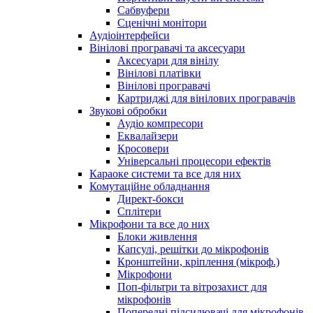
Сабвуфери
Сценічні монітори
Аудіоінтерфейси
Вінілові програвачі та аксесуари
Аксесуари для вінілу
Вінілові платівки
Вінілові програвачі
Картриджі для вінілових програвачів
Звукові обробки
Аудіо компресори
Еквалайзери
Кросовери
Універсальні процесори ефектів
Караоке системи та все для них
Комутаційне обладнання
Директ-бокси
Сплітери
Мікрофони та все до них
Блоки живлення
Капсулі, решітки до мікрофонів
Кронштейни, кріплення (мікроф.)
Мікрофони
Поп-фільтри та вітрозахист для
мікрофонів
Попередні підсилювачі для мікрофонів