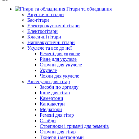
Гітари та обладнання
Акустичні гітари
Бас-гітари
Електроакустичні гітари
Електрогітари
Класичні гітари
Напівакустичні гітари
Укулеле та все до неї
Ремені для укулеле
Різне для укулеле
Струни для укулеле
Укулеле
Чохли для укулеле
Аксесуари для гітар
Засоби по догляду
Інше для гітар
Камертони
Каподастри
Медіатори
Ремені для гітар
Слайди
Стреплоки і тримачі для ременів
Струни для гітар
Тюнери і метрономи