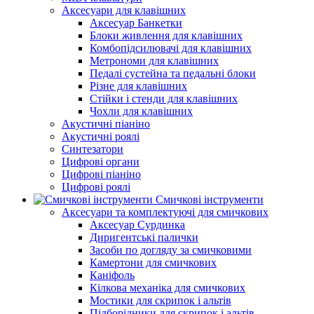
Аксесуари для клавішних
Аксесуар Банкетки
Блоки живлення для клавішних
Комбопідсилювачі для клавішних
Метрономи для клавішних
Педалі сустейна та педальні блоки
Різне для клавішних
Стійки і стенди для клавішних
Чохли для клавішних
Акустичні піаніно
Акустичні роялі
Синтезатори
Цифрові органи
Цифрові піаніно
Цифрові роялі
Смичкові інструменти
Аксесуари та комплектуючі для смичкових
Аксесуар Сурдинка
Диригентські палички
Засоби по догляду за смичковими
Камертони для смичкових
Каніфоль
Кілкова механіка для смичкових
Мостики для скрипок і альтів
Підборiдники для скрипок і альтів