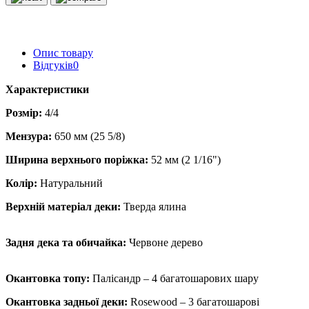
Опис товару
Відгуків
0
Характеристики
Розмір:
4/4
Мензура:
650 мм (25 5/8)
Ширина верхнього поріжка:
52 мм (2 1/16")
Колір:
Натуральний
Верхній матеріал деки:
Тверда ялина
Задня дека та обичайка:
Червоне дерево
Окантовка топу:
Палісандр – 4 багатошарових шару
Окантовка задньої деки:
Rosewood – 3 багатошарові