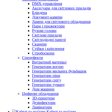
DMX-управління
Аксесуари для світлових приладів
Бліндера
Документ-камери
Лампи для світлового обладнання
Пари і прожектори
Рухомі голови
Світлові прилади
Світлодіодні панелі
Сканери
Стійки і кріплення
Стробоскопи
Спецефекти
Витратний матеріал
Генератори вогню
Генератори мильних бульбашок
Генератори піни
Генератори снігу
Генератори туману
Дим машини
Цифрове обладнання
3D-принтери
Дезінфектори
Ламінатори
Кабелі та роз'єми