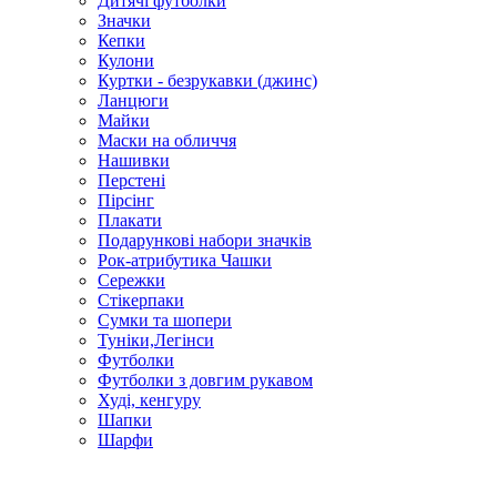
Дитячі футболки
Значки
Кепки
Кулони
Куртки - безрукавки (джинс)
Ланцюги
Майки
Маски на обличчя
Нашивки
Перстені
Пірсінг
Плакати
Подарункові набори значків
Рок-атрибутика Чашки
Сережки
Стікерпаки
Сумки та шопери
Туніки,Легінси
Футболки
Футболки з довгим рукавом
Худі, кенгуру
Шапки
Шарфи