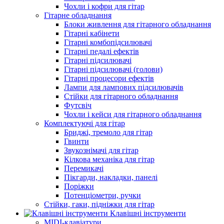
Чохли і кофри для гітар
Гітарне обладнання
Блоки живлення для гітарного обладнання
Гітарні кабінети
Гітарні комбопідсилювачі
Гітарні педалі ефектів
Гітарні підсилювачі
Гітарні підсилювачі (голови)
Гітарні процесори ефектів
Лампи для лампових підсилювачів
Стійки для гітарного обладнання
Футсвіч
Чохли і кейси для гітарного обладнання
Комплектуючі для гітар
Бриджі, тремоло для гітар
Гвинти
Звукознімачі для гітар
Кілкова механіка для гітар
Перемикачі
Пікгарди, накладки, панелі
Поріжки
Потенціометри, ручки
Стійки, гаки, підніжки для гітар
Клавішні інструменти
MIDI-клавіатури