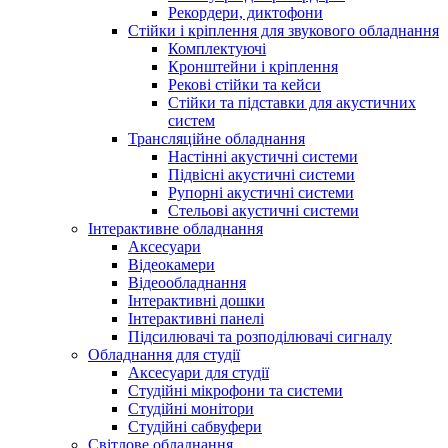
Рекордери, диктофони
Стійки і кріплення для звукового обладнання
Комплектуючі
Кронштейни і кріплення
Рекові стійки та кейси
Стійки та підставки для акустичних
систем
Трансляційне обладнання
Настінні акустичні системи
Підвісні акустичні системи
Рупорні акустичні системи
Стельові акустичні системи
Інтерактивне обладнання
Аксесуари
Відеокамери
Відеообладнання
Інтерактивні дошки
Інтерактивні панелі
Підсилювачі та розподілювачі сигналу
Обладнання для студії
Аксесуари для студії
Студійні мікрофони та системи
Студійні монітори
Студійні сабвуфери
Світлове обладнання