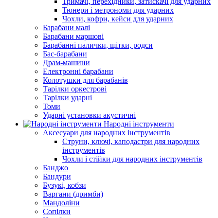
Тримачі, перехідники, затискачі для ударних
Тюнери і метрономи для ударних
Чохли, кофри, кейси для ударних
Барабани малі
Барабани маршові
Барабанні палички, щітки, родси
Бас-барабани
Драм-машини
Електронні барабани
Колотушки для барабанів
Тарілки оркестрові
Тарілки ударні
Томи
Ударні установки акустичні
Народні інструменти
Аксесуари для народних інструментів
Струни, ключі, каподастри для народних
інструментів
Чохли і стійки для народних інструментів
Банджо
Бандури
Бузукі, кобзи
Варгани (дримби)
Мандоліни
Сопілки