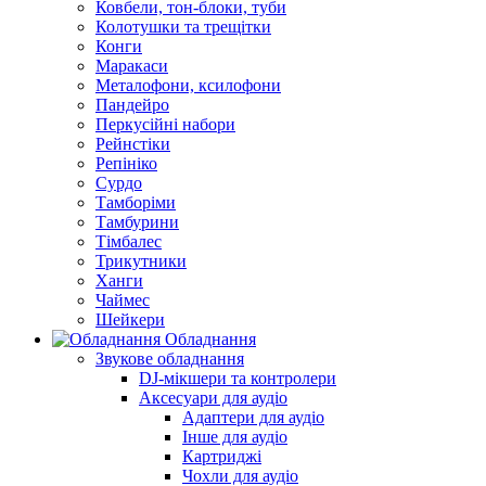
Ковбели, тон-блоки, туби
Колотушки та трещітки
Конги
Маракаси
Металофони, ксилофони
Пандейро
Перкусійні набори
Рейнстіки
Репініко
Сурдо
Тамборіми
Тамбурини
Тімбалес
Трикутники
Ханги
Чаймес
Шейкери
Обладнання
Звукове обладнання
DJ-мікшери та контролери
Аксесуари для аудіо
Адаптери для аудіо
Інше для аудіо
Картриджі
Чохли для аудіо