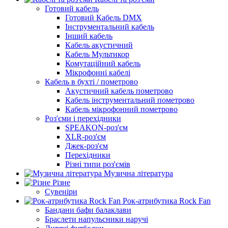
Готовий кабель
Готовий Кабель DMX
Інструментальний кабель
Інший кабель
Кабель акустичний
Кабель Мультикор
Комутаційний кабель
Мікрофонні кабелі
Кабель в бухті / пометрово
Акустичний кабель пометрово
Кабель інструментальний пометрово
Кабель мікрофонний пометрово
Роз'єми і перехідники
SPEAKON-роз'єм
XLR-роз'єм
Джек-роз'єм
Перехідники
Різні типи роз'ємів
Музична література
Різне
Сувеніри
Рок-атрибутика Rock Fan
Бандани бафи балаклави
Браслети напульсники наручі