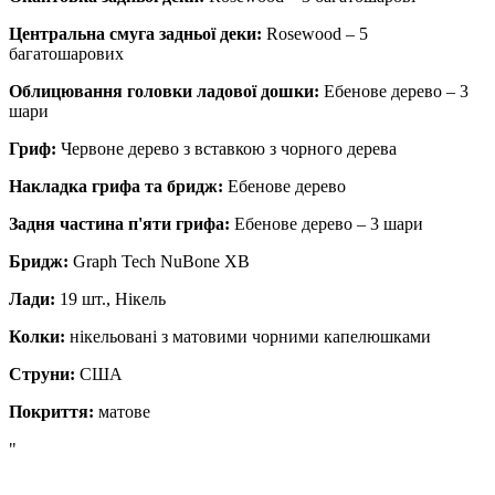
Центральна смуга задньої деки:
Rosewood – 5
багатошарових
Облицювання головки ладової дошки:
Ебенове дерево – 3
шари
Гриф:
Червоне дерево з вставкою з чорного дерева
Накладка грифа та бридж:
Ебенове дерево
Задня частина п'яти грифа:
Ебенове дерево – 3 шари
Бридж:
Graph Tech NuBone XB
Лади:
19 шт.,
Нікель
Колки:
нікельовані з матовими чорними капелюшками
Струни:
США
Покриття:
матове
"