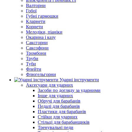
Блок-флейта і пеннівістл
Валторни
Гобої
Губні гармошки
Кларнети
Корнети
Мелодіки, піаніки
Окарина і казу
Саксгорни
Саксофони
Тромбони
Труби
Туби
Флейти
Флюгельгорни
Ударні інструменти
Аксесуари для ударних
Засоби по догляду за ударними
Інше для ударних
Обручі для барабанів
Педалі для барабанів
Пластики для барабанів
Стійки для ударних
Стільці для барабанщиків
Тренувальні педи