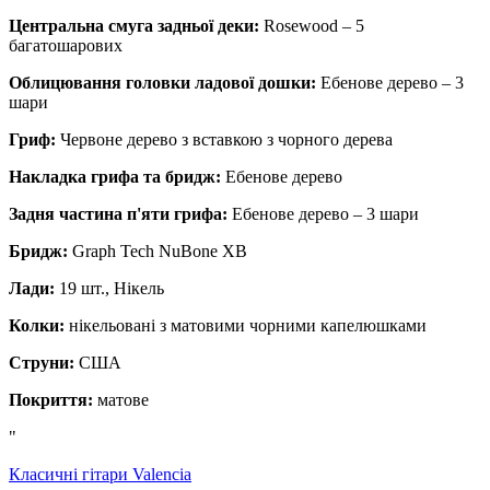
Центральна смуга задньої деки:
Rosewood – 5
багатошарових
Облицювання головки ладової дошки:
Ебенове дерево – 3
шари
Гриф:
Червоне дерево з вставкою з чорного дерева
Накладка грифа та бридж:
Ебенове дерево
Задня частина п'яти грифа:
Ебенове дерево – 3 шари
Бридж:
Graph Tech NuBone XB
Лади:
19 шт.,
Нікель
Колки:
нікельовані з матовими чорними капелюшками
Струни:
США
Покриття:
матове
"
Класичні гітари Valencia