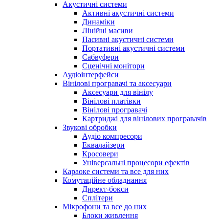
Акустичні системи
Активні акустичні системи
Динаміки
Лінійні масиви
Пасивні акустичні системи
Портативні акустичні системи
Сабвуфери
Сценічні монітори
Аудіоінтерфейси
Вінілові програвачі та аксесуари
Аксесуари для вінілу
Вінілові платівки
Вінілові програвачі
Картриджі для вінілових програвачів
Звукові обробки
Аудіо компресори
Еквалайзери
Кросовери
Універсальні процесори ефектів
Караоке системи та все для них
Комутаційне обладнання
Директ-бокси
Сплітери
Мікрофони та все до них
Блоки живлення