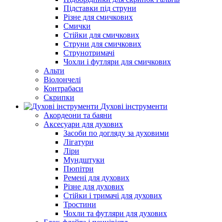
Підставки під струни
Різне для смичкових
Смички
Стійки для смичкових
Струни для смичкових
Струнотримачі
Чохли і футляри для смичкових
Альти
Віолончелі
Контрабаси
Скрипки
Духові інструменти
Акордеони та баяни
Аксесуари для духових
Засоби по догляду за духовими
Лігатури
Ліри
Мундштуки
Пюпітри
Ремені для духових
Різне для духових
Стійки і тримачі для духових
Тростини
Чохли та футляри для духових