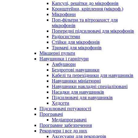
Капсулі, решітки до мікрофонів
Кронштейни, кріплення (мікроф.)
Мікрофони
Поп-фільтри та вітрозахист для
мікрофонів
Попередні підсилювачі для мікрофонів
Радіосистеми
Стійки для мікрофонів
Тримачі для мікрофонів
Мікшерні пульти
Навушники і гарнітури
Амбушюри
Бездротові навушники
Кабелі та перехідники для навушників
Навушники мініатюрні
Навушники накладні спеціалізовані
Насадки для навушників
Підсилювачі для навушників
Хедсети
Підсилювачі потужності
Програвачі
Медіапрогравачі
Програмне забезпечення
Рекордери і все до них
Аксесуари для рекордерів