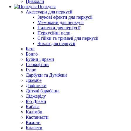
Цимбали
Перкусія
Аксесуари для перкусії
Звукові ефекти для перкусії
Мембрани для перкусії
Палички для перкусії
Перкусійні педи
Стійки та тримачі для перкусії
Чохли для перкусії
Бата
Бонго
Бубни і драми
Глюкофони
Гуіро
Дарбуки та Думбеки
Джембе
Дзвіночки
Дитячі барабани
Діджеріду
Ібо Драми
Кабаса
Калімби
Кастаньєти
Кахони
Клавеси