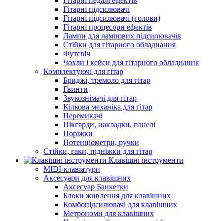
Гітарні педалі ефектів
Гітарні підсилювачі
Гітарні підсилювачі (голови)
Гітарні процесори ефектів
Лампи для лампових підсилювачів
Стійки для гітарного обладнання
Футсвіч
Чохли і кейси для гітарного обладнання
Комплектуючі для гітар
Бриджі, тремоло для гітар
Гвинти
Звукознімачі для гітар
Кілкова механіка для гітар
Перемикачі
Пікгарди, накладки, панелі
Поріжки
Потенціометри, ручки
Стійки, гаки, підніжки для гітар
Клавішні інструменти
MIDI-клавіатури
Аксесуари для клавішних
Аксесуар Банкетки
Блоки живлення для клавішних
Комбопідсилювачі для клавішних
Метрономи для клавішних