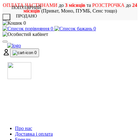
ОПЛАТА ЧАСТИНАМИ
до
3 місяців
та
РОЗСТРОЧКА
до
24
ПОПУЛЯРНИЙ
місяців
(Приват, Моно, ПУМБ, Сенс тощо)
ПРОДАНО
X
0
0
0
0
МАГАЗИН
МУЗИЧНИХ ІНСТРУМЕНТІВ
ТА РОК АТРИБУТИКИ
Про нас
Доставка і оплата
Бренди