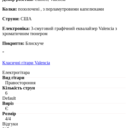
Колки:
позолочені , з перламутровими капелюхами
Струни:
США
Електроніка:
3-смуговий графічний еквалайзер Valencia з
хроматичним тюнером
Покриття:
Блискуче
"
Класичні гітари Valencia
Електрогітара
Вид гітари
Правостороння
Кількість струн
6
Default
Виріз
Є
Розмір
4/4
Відгуки