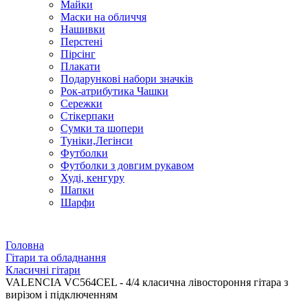
Майки
Маски на обличчя
Нашивки
Перстені
Пірсінг
Плакати
Подарункові набори значків
Рок-атрибутика Чашки
Сережки
Стікерпаки
Сумки та шопери
Туніки,Легінси
Футболки
Футболки з довгим рукавом
Худі, кенгуру
Шапки
Шарфи
Головна
Гітари та обладнання
Класичні гітари
VALENCIA VC564CEL - 4/4 класична лівостороння гітара з
вирізом і підключенням