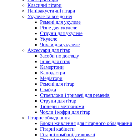
Класичні гітари
Напівакустичні гітари
Укулеле та все до неї
Ремені для укулеле
Різне для укулеле
Струни для укулеле
Укулеле
Чохли для укулеле
Аксесуари для гітар
Засоби по догляду
Інше для гітар
Камертони
Каподастри
Медіатори
Ремені для гітар
Слайди
Стреплоки і тримачі для ременів
Струни для гітар
Тюнери і метрономи
Чохли і кофри для гітар
Гітарне обладнання
Блоки живлення для гітарного обладнання
Гітарні кабінети
Гітарні комбопідсилювачі