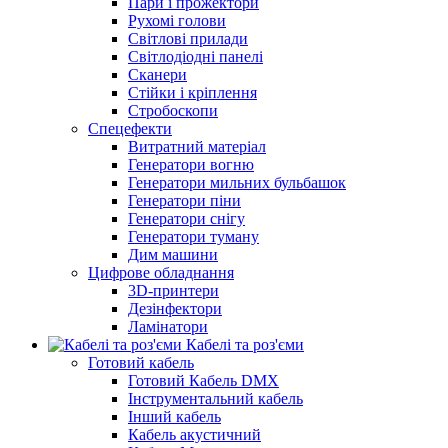
Пари і прожектори
Рухомі голови
Світлові прилади
Світлодіодні панелі
Сканери
Стійки і кріплення
Стробоскопи
Спецефекти
Витратний матеріал
Генератори вогню
Генератори мильних бульбашок
Генератори піни
Генератори снігу
Генератори туману
Дим машини
Цифрове обладнання
3D-принтери
Дезінфектори
Ламінатори
Кабелі та роз'єми
Готовий кабель
Готовий Кабель DMX
Інструментальний кабель
Інший кабель
Кабель акустичний