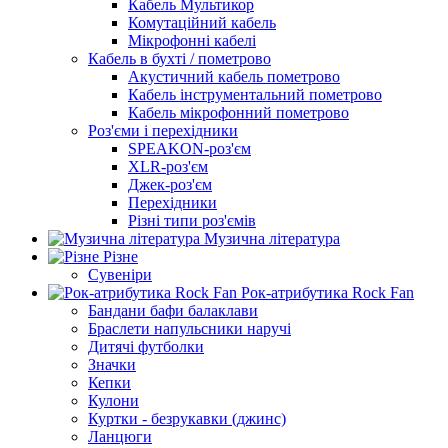
Кабель Мультикор
Комутаційний кабель
Мікрофонні кабелі
Кабель в бухті / пометрово
Акустичний кабель пометрово
Кабель інструментальний пометрово
Кабель мікрофонний пометрово
Роз'єми і перехідники
SPEAKON-роз'єм
XLR-роз'єм
Джек-роз'єм
Перехідники
Різні типи роз'ємів
Музична література
Різне
Сувеніри
Рок-атрибутика Rock Fan
Бандани бафи балаклави
Браслети напульсники наручі
Дитячі футболки
Значки
Кепки
Кулони
Куртки - безрукавки (джинс)
Ланцюги