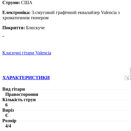
Струни:
США
Електроніка:
3-смуговий графічний еквалайзер Valencia з
хроматичним тюнером
Покриття:
Блискуче
"
Класичні гітари Valencia
ХАРАКТЕРИСТИКИ
Вид гітари
Правостороння
Кількість струн
6
Виріз
Є
Розмір
4/4