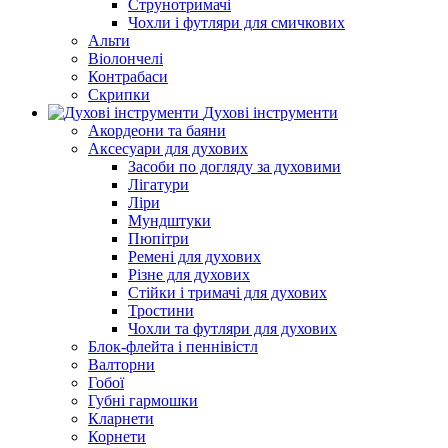
Струнотримачі
Чохли і футляри для смичкових
Альти
Віолончелі
Контрабаси
Скрипки
Духові інструменти
Акордеони та баяни
Аксесуари для духових
Засоби по догляду за духовими
Лігатури
Ліри
Мундштуки
Пюпітри
Ремені для духових
Різне для духових
Стійки і тримачі для духових
Тростини
Чохли та футляри для духових
Блок-флейта і пеннівістл
Валторни
Гобої
Губні гармошки
Кларнети
Корнети