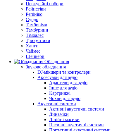
Перкусійні набори
Рейнстіки
Репініко
Сурдо
Тамборіми
Тамбурини
Тімбалес
Трикутники
Ханги
Чаймес
Шейкери
Обладнання
Звукове обладнання
DJ-мікшери та контролери
Аксесуари для аудіо
Адаптери для аудіо
Інше для аудіо
Картриджі
Чохли для аудіо
Акустичні системи
Активні акустичні системи
Динаміки
Лінійні масиви
Пасивні акустичні системи
Портативні акустичні системи