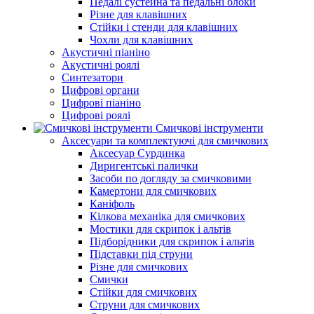
Педалі сустейна та педальні блоки
Різне для клавішних
Стійки і стенди для клавішних
Чохли для клавішних
Акустичні піаніно
Акустичні роялі
Синтезатори
Цифрові органи
Цифрові піаніно
Цифрові роялі
Смичкові інструменти
Аксесуари та комплектуючі для смичкових
Аксесуар Сурдинка
Диригентські палички
Засоби по догляду за смичковими
Камертони для смичкових
Каніфоль
Кілкова механіка для смичкових
Мостики для скрипок і альтів
Підборiдники для скрипок і альтів
Підставки під струни
Різне для смичкових
Смички
Стійки для смичкових
Струни для смичкових