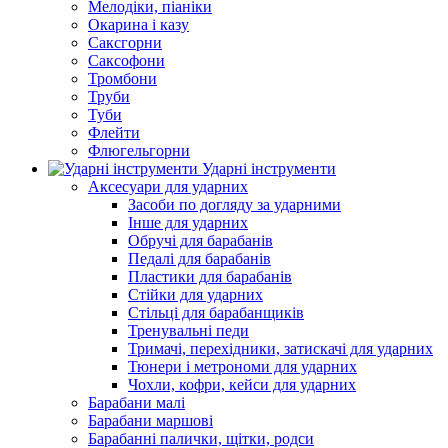
Мелодіки, піаніки
Окарина і казу
Саксгорни
Саксофони
Тромбони
Труби
Туби
Флейти
Флюгельгорни
Ударні інструменти
Аксесуари для ударних
Засоби по догляду за ударними
Інше для ударних
Обручі для барабанів
Педалі для барабанів
Пластики для барабанів
Стійки для ударних
Стільці для барабанщиків
Тренувальні педи
Тримачі, перехідники, затискачі для ударних
Тюнери і метрономи для ударних
Чохли, кофри, кейси для ударних
Барабани малі
Барабани маршові
Барабанні палички, щітки, родси