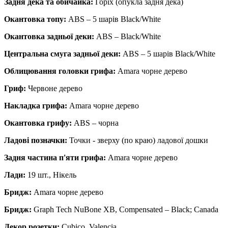
Задня дека та обичайка:
Горіх (опукла задня дека)
Окантовка топу:
ABS – 5 шарів Black/White
Окантовка задньої деки:
ABS – Black/White
Центральна смуга задньої деки:
ABS – 5 шарів Black/White
Облицювання головки грифа:
Amara чорне дерево
Гриф:
Червоне дерево
Накладка грифа:
Amara чорне дерево
Окантовка грифу:
ABS – чорна
Ладові позначки:
Точки - зверху (по краю) ладової дошки
Задня частина п'яти грифа:
Amara чорне дерево
Лади:
19 шт., Нікель
Бридж:
Amara чорне дерево
Бридж:
Graph Tech NuBone XB, Compensated – Black; Canada
Декор розетки:
Cubico, Valencia