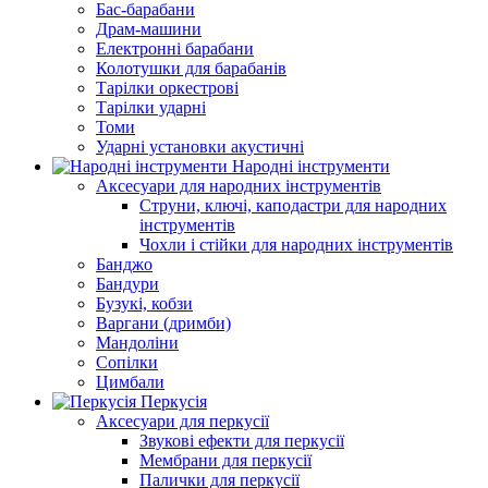
Бас-барабани
Драм-машини
Електронні барабани
Колотушки для барабанів
Тарілки оркестрові
Тарілки ударні
Томи
Ударні установки акустичні
Народні інструменти
Аксесуари для народних інструментів
Струни, ключі, каподастри для народних
інструментів
Чохли і стійки для народних інструментів
Банджо
Бандури
Бузукі, кобзи
Варгани (дримби)
Мандоліни
Сопілки
Цимбали
Перкусія
Аксесуари для перкусії
Звукові ефекти для перкусії
Мембрани для перкусії
Палички для перкусії