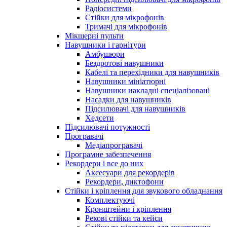
Радіосистеми
Стійки для мікрофонів
Тримачі для мікрофонів
Мікшерні пульти
Навушники і гарнітури
Амбушюри
Бездротові навушники
Кабелі та перехідники для навушників
Навушники мініатюрні
Навушники накладні спеціалізовані
Насадки для навушників
Підсилювачі для навушників
Хедсети
Підсилювачі потужності
Програвачі
Медіапрогравачі
Програмне забезпечення
Рекордери і все до них
Аксесуари для рекордерів
Рекордери, диктофони
Стійки і кріплення для звукового обладнання
Комплектуючі
Кронштейни і кріплення
Рекові стійки та кейси