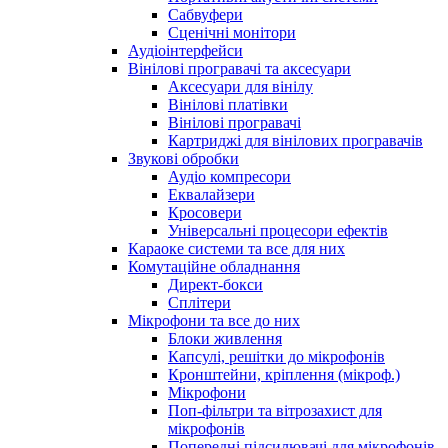
Сабвуфери
Сценічні монітори
Аудіоінтерфейси
Вінілові програвачі та аксесуари
Аксесуари для вінілу
Вінілові платівки
Вінілові програвачі
Картриджі для вінілових програвачів
Звукові обробки
Аудіо компресори
Еквалайзери
Кросовери
Універсальні процесори ефектів
Караоке системи та все для них
Комутаційне обладнання
Директ-бокси
Сплітери
Мікрофони та все до них
Блоки живлення
Капсулі, решітки до мікрофонів
Кронштейни, кріплення (мікроф.)
Мікрофони
Поп-фільтри та вітрозахист для
мікрофонів
Попередні підсилювачі для мікрофонів