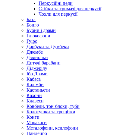
Перкусійні педи
Стійки та тримачі для перкусії
Чохли для перкусії
Бата
Бонго
Бубни і драми
Глюкофони
Гуіро
Дарбуки та Думбеки
Джембе
Дзвіночки
Дитячі барабани
Діджеріду
Ібо Драми
Кабаса
Калімби
Кастаньєти
Кахони
Клавеси
Ковбели, тон-блоки, туби
Колотушки та трещітки
Конги
Маракаси
Металофони, ксилофони
Пандейро