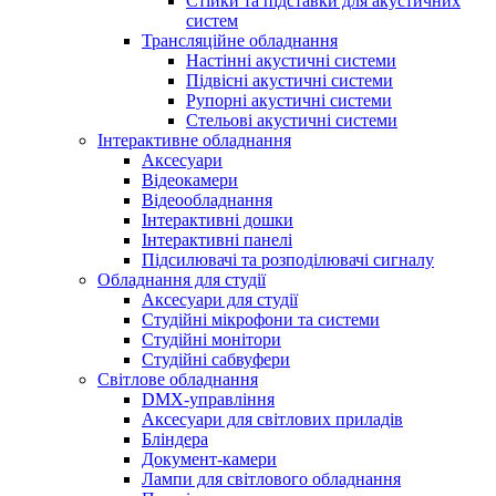
Стійки та підставки для акустичних
систем
Трансляційне обладнання
Настінні акустичні системи
Підвісні акустичні системи
Рупорні акустичні системи
Стельові акустичні системи
Інтерактивне обладнання
Аксесуари
Відеокамери
Відеообладнання
Інтерактивні дошки
Інтерактивні панелі
Підсилювачі та розподілювачі сигналу
Обладнання для студії
Аксесуари для студії
Студійні мікрофони та системи
Студійні монітори
Студійні сабвуфери
Світлове обладнання
DMX-управління
Аксесуари для світлових приладів
Бліндера
Документ-камери
Лампи для світлового обладнання