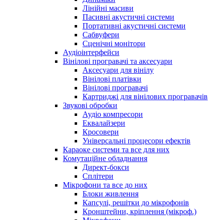
Лінійні масиви
Пасивні акустичні системи
Портативні акустичні системи
Сабвуфери
Сценічні монітори
Аудіоінтерфейси
Вінілові програвачі та аксесуари
Аксесуари для вінілу
Вінілові платівки
Вінілові програвачі
Картриджі для вінілових програвачів
Звукові обробки
Аудіо компресори
Еквалайзери
Кросовери
Універсальні процесори ефектів
Караоке системи та все для них
Комутаційне обладнання
Директ-бокси
Сплітери
Мікрофони та все до них
Блоки живлення
Капсулі, решітки до мікрофонів
Кронштейни, кріплення (мікроф.)