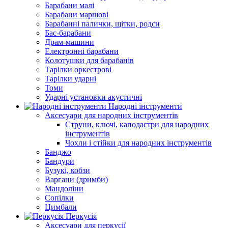
Барабани малі
Барабани маршові
Барабанні палички, щітки, родси
Бас-барабани
Драм-машини
Електронні барабани
Колотушки для барабанів
Тарілки оркестрові
Тарілки ударні
Томи
Ударні установки акустичні
Народні інструменти
Аксесуари для народних інструментів
Струни, ключі, каподастри для народних
інструментів
Чохли і стійки для народних інструментів
Банджо
Бандури
Бузукі, кобзи
Варгани (дримби)
Мандоліни
Сопілки
Цимбали
Перкусія
Аксесуари для перкусії