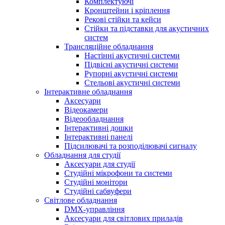
Комплектуючі
Кронштейни і кріплення
Рекові стійки та кейси
Стійки та підставки для акустичних
систем
Трансляційне обладнання
Настінні акустичні системи
Підвісні акустичні системи
Рупорні акустичні системи
Стельові акустичні системи
Інтерактивне обладнання
Аксесуари
Відеокамери
Відеообладнання
Інтерактивні дошки
Інтерактивні панелі
Підсилювачі та розподілювачі сигналу
Обладнання для студії
Аксесуари для студії
Студійні мікрофони та системи
Студійні монітори
Студійні сабвуфери
Світлове обладнання
DMX-управління
Аксесуари для світлових приладів