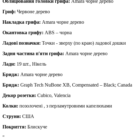
Облицювання головки грифа:
Amara чорне дерево
Гриф:
Червоне дерево
Накладка грифа:
Amara чорне дерево
Окантовка грифу:
ABS – чорна
Ладові позначки:
Точки - зверху (по краю) ладової дошки
Задня частина п'яти грифа:
Amara чорне дерево
Лади:
19 шт., Нікель
Бридж:
Amara чорне дерево
Бридж:
Graph Tech NuBone XB, Compensated – Black; Canada
Декор розетки:
Cubico, Valencia
Колки:
позолочені , з перламутровими капелюхами
Струни:
США
Покриття:
Блискуче
"