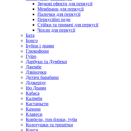
Звукові ефекти для перкусії
Мембрани для перкусії
Палички для перкусії
Перкусійні педи
Стійки та тримачі для перкусії
Чохли для перкусії
Бата
Бонго
Бубни і драми
Глюкофони
Гуіро
Дарбуки та Думбеки
Джембе
Дзвіночки
Дитячі барабани
Діджеріду
Ібо Драми
Кабаса
Калімби
Кастаньєти
Кахони
Клавеси
Ковбели, тон-блоки, туби
Колотушки та трещітки
Конги