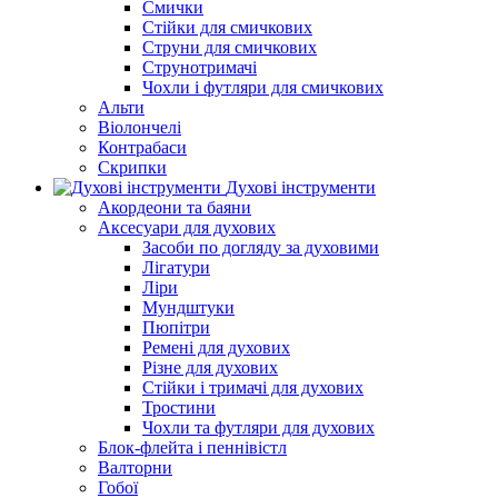
Смички
Стійки для смичкових
Струни для смичкових
Струнотримачі
Чохли і футляри для смичкових
Альти
Віолончелі
Контрабаси
Скрипки
Духові інструменти
Акордеони та баяни
Аксесуари для духових
Засоби по догляду за духовими
Лігатури
Ліри
Мундштуки
Пюпітри
Ремені для духових
Різне для духових
Стійки і тримачі для духових
Тростини
Чохли та футляри для духових
Блок-флейта і пеннівістл
Валторни
Гобої