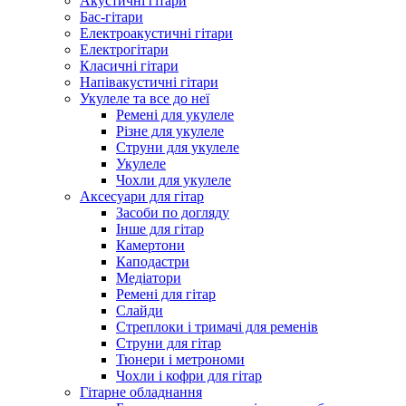
Акустичні гітари
Бас-гітари
Електроакустичні гітари
Електрогітари
Класичні гітари
Напівакустичні гітари
Укулеле та все до неї
Ремені для укулеле
Різне для укулеле
Струни для укулеле
Укулеле
Чохли для укулеле
Аксесуари для гітар
Засоби по догляду
Інше для гітар
Камертони
Каподастри
Медіатори
Ремені для гітар
Слайди
Стреплоки і тримачі для ременів
Струни для гітар
Тюнери і метрономи
Чохли і кофри для гітар
Гітарне обладнання