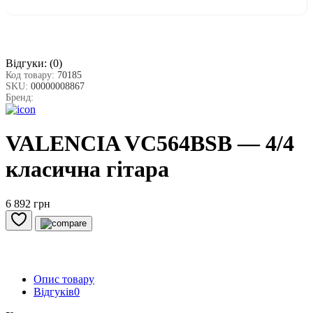
Відгуки:
(0)
Код товару:
70185
SKU:
00000008867
Бренд:
VALENCIA VC564BSB — 4/4
класична гітара
6 892 грн
Опис товару
Відгуків
0