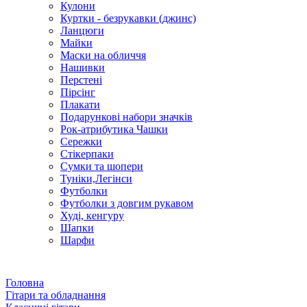
Кулони
Куртки - безрукавки (джинс)
Ланцюги
Майки
Маски на обличчя
Нашивки
Перстені
Пірсінг
Плакати
Подарункові набори значків
Рок-атрибутика Чашки
Сережки
Стікерпаки
Сумки та шопери
Туніки,Легінси
Футболки
Футболки з довгим рукавом
Худі, кенгуру
Шапки
Шарфи
Головна
Гітари та обладнання