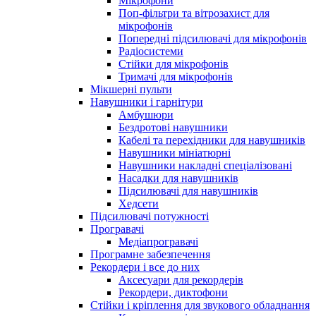
Мікрофони
Поп-фільтри та вітрозахист для
мікрофонів
Попередні підсилювачі для мікрофонів
Радіосистеми
Стійки для мікрофонів
Тримачі для мікрофонів
Мікшерні пульти
Навушники і гарнітури
Амбушюри
Бездротові навушники
Кабелі та перехідники для навушників
Навушники мініатюрні
Навушники накладні спеціалізовані
Насадки для навушників
Підсилювачі для навушників
Хедсети
Підсилювачі потужності
Програвачі
Медіапрогравачі
Програмне забезпечення
Рекордери і все до них
Аксесуари для рекордерів
Рекордери, диктофони
Стійки і кріплення для звукового обладнання