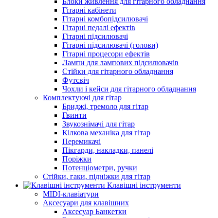
Блоки живлення для гітарного обладнання
Гітарні кабінети
Гітарні комбопідсилювачі
Гітарні педалі ефектів
Гітарні підсилювачі
Гітарні підсилювачі (голови)
Гітарні процесори ефектів
Лампи для лампових підсилювачів
Стійки для гітарного обладнання
Футсвіч
Чохли і кейси для гітарного обладнання
Комплектуючі для гітар
Бриджі, тремоло для гітар
Гвинти
Звукознімачі для гітар
Кілкова механіка для гітар
Перемикачі
Пікгарди, накладки, панелі
Поріжки
Потенціометри, ручки
Стійки, гаки, підніжки для гітар
Клавішні інструменти
MIDI-клавіатури
Аксесуари для клавішних
Аксесуар Банкетки