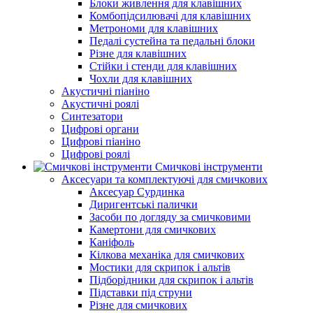
Блоки живлення для клавішних
Комбопідсилювачі для клавішних
Метрономи для клавішних
Педалі сустейна та педальні блоки
Різне для клавішних
Стійки і стенди для клавішних
Чохли для клавішних
Акустичні піаніно
Акустичні роялі
Синтезатори
Цифрові органи
Цифрові піаніно
Цифрові роялі
Смичкові інструменти
Аксесуари та комплектуючі для смичкових
Аксесуар Сурдинка
Диригентські палички
Засоби по догляду за смичковими
Камертони для смичкових
Каніфоль
Кілкова механіка для смичкових
Мостики для скрипок і альтів
Підборiдники для скрипок і альтів
Підставки під струни
Різне для смичкових