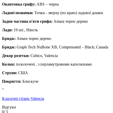
Окантовка грифу:
ABS – чорна
Ладові позначки:
Точки - зверху (по краю) ладової дошки
Задня частина п'яти грифа:
Amara чорне дерево
Лади:
19 шт., Нікель
Бридж:
Amara чорне дерево
Бридж:
Graph Tech NuBone XB, Compensated – Black; Canada
Декор розетки:
Cubico, Valencia
Колки:
позолочені , з перламутровими капелюхами
Струни:
США
Покриття:
Блискуче
"
Класичні гітари Valencia
Відгуки
0
/ 5