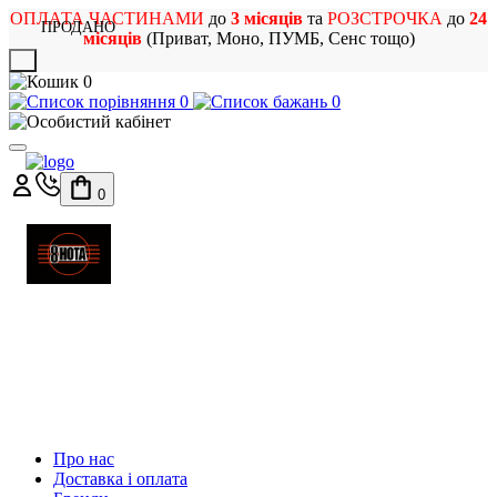
ОПЛАТА ЧАСТИНАМИ
до
3 місяців
та
РОЗСТРОЧКА
до
24
ПРОДАНО
місяців
(Приват, Моно, ПУМБ, Сенс тощо)
X
0
0
0
0
МАГАЗИН
МУЗИЧНИХ ІНСТРУМЕНТІВ
ТА РОК АТРИБУТИКИ
Про нас
Доставка і оплата