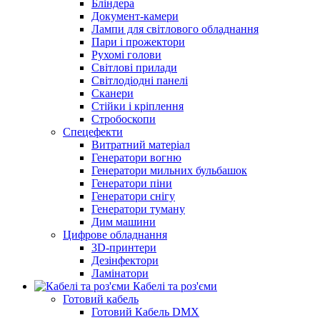
Бліндера
Документ-камери
Лампи для світлового обладнання
Пари і прожектори
Рухомі голови
Світлові прилади
Світлодіодні панелі
Сканери
Стійки і кріплення
Стробоскопи
Спецефекти
Витратний матеріал
Генератори вогню
Генератори мильних бульбашок
Генератори піни
Генератори снігу
Генератори туману
Дим машини
Цифрове обладнання
3D-принтери
Дезінфектори
Ламінатори
Кабелі та роз'єми
Готовий кабель
Готовий Кабель DMX