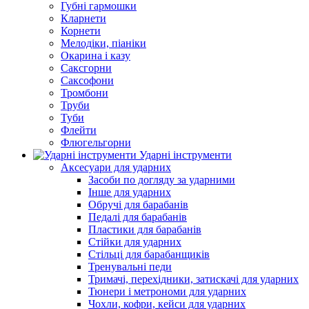
Губні гармошки
Кларнети
Корнети
Мелодіки, піаніки
Окарина і казу
Саксгорни
Саксофони
Тромбони
Труби
Туби
Флейти
Флюгельгорни
Ударні інструменти
Аксесуари для ударних
Засоби по догляду за ударними
Інше для ударних
Обручі для барабанів
Педалі для барабанів
Пластики для барабанів
Стійки для ударних
Стільці для барабанщиків
Тренувальні педи
Тримачі, перехідники, затискачі для ударних
Тюнери і метрономи для ударних
Чохли, кофри, кейси для ударних