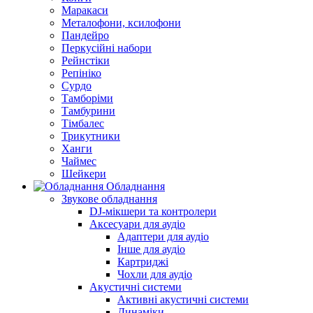
Маракаси
Металофони, ксилофони
Пандейро
Перкусійні набори
Рейнстіки
Репініко
Сурдо
Тамборіми
Тамбурини
Тімбалес
Трикутники
Ханги
Чаймес
Шейкери
Обладнання
Звукове обладнання
DJ-мікшери та контролери
Аксесуари для аудіо
Адаптери для аудіо
Інше для аудіо
Картриджі
Чохли для аудіо
Акустичні системи
Активні акустичні системи
Динаміки