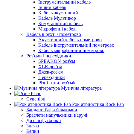
Інструментальний кабель
Інший кабель
Кабель акустичний
Кабель Мультикор
Комутаційний кабель
Мікрофонні кабелі
Кабель в бухті / пометрово
Акустичний кабель пометрово
Кабель інструментальний пометрово
Кабель мікрофонний пометрово
Роз'єми і перехідники
SPEAKON-роз'єм
XLR-роз'єм
Джек-роз'єм
Перехідники
Різні типи роз'ємів
Музична література
Різне
Сувеніри
Рок-атрибутика Rock Fan
Бандани бафи балаклави
Браслети напульсники наручі
Дитячі футболки
Значки
Кепки