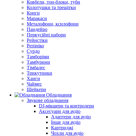
Ковбели, тон-блоки, туби
Колотушки та трещітки
Конги
Маракаси
Металофони, ксилофони
Пандейро
Перкусійні набори
Рейнстіки
Репініко
Сурдо
Тамборіми
Тамбурини
Тімбалес
Трикутники
Ханги
Чаймес
Шейкери
Обладнання
Звукове обладнання
DJ-мікшери та контролери
Аксесуари для аудіо
Адаптери для аудіо
Інше для аудіо
Картриджі
Чохли для аудіо