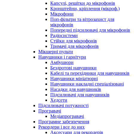
Капсулі, решітки до мікрофонів
Кронштейни, кріплення (мікроф.)
Мікрофони
Поп-фільтри та вітрозахист для
мікрофонів
Попередні підсилювачі для мікрофонів
Радіосистеми
Стійки для мікрофонів
Тримачі для мікрофонів
Мікшерні пульти
Навушники і гарнітури
Амбушюри
Бездротові навушники
Кабелі та перехідники для навушників
Навушники мініатюрні
Навушники накладні спеціалізовані
Насадки для навушників
Підсилювачі для навушників
Хедсети
Підсилювачі потужності
Програвачі
Медіапрогравачі
Програмне забезпечення
Рекордери і все до них
Аксесуари для рекордерів