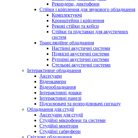
Рекордери, диктофони
Стійки і кріплення для звукового обладнання
Комплектуючі
Кронштейни і кріплення
Рекові стійки та кейси
Стійки та підставки для акустичних
систем
Трансляційне обладнання
Настінні акустичні системи
Підвісні акустичні системи
Рупорні акустичні системи
Стельові акустичні системи
Інтерактивне обладнання
Аксесуари
Відеокамери
Відеообладнання
Інтерактивні дошки
Інтерактивні панелі
Підсилювачі та розподілювачі сигналу
Обладнання для студії
Аксесуари для студії
Студійні мікрофони та системи
Студійні монітори
Студійні сабвуфери
Світлове обладнання