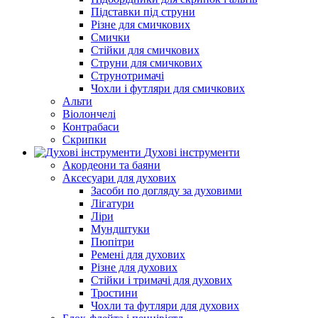
Підставки під струни
Різне для смичкових
Смички
Стійки для смичкових
Струни для смичкових
Струнотримачі
Чохли і футляри для смичкових
Альти
Віолончелі
Контрабаси
Скрипки
Духові інструменти
Акордеони та баяни
Аксесуари для духових
Засоби по догляду за духовими
Лігатури
Ліри
Мундштуки
Пюпітри
Ремені для духових
Різне для духових
Стійки і тримачі для духових
Тростини
Чохли та футляри для духових