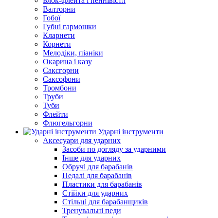
Блок-флейта і пеннівістл
Валторни
Гобої
Губні гармошки
Кларнети
Корнети
Мелодіки, піаніки
Окарина і казу
Саксгорни
Саксофони
Тромбони
Труби
Туби
Флейти
Флюгельгорни
Ударні інструменти
Аксесуари для ударних
Засоби по догляду за ударними
Інше для ударних
Обручі для барабанів
Педалі для барабанів
Пластики для барабанів
Стійки для ударних
Стільці для барабанщиків
Тренувальні педи