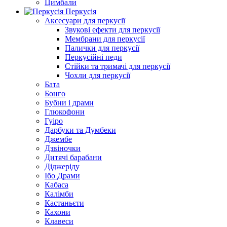
Цимбали
Перкусія
Аксесуари для перкусії
Звукові ефекти для перкусії
Мембрани для перкусії
Палички для перкусії
Перкусійні педи
Стійки та тримачі для перкусії
Чохли для перкусії
Бата
Бонго
Бубни і драми
Глюкофони
Гуіро
Дарбуки та Думбеки
Джембе
Дзвіночки
Дитячі барабани
Діджеріду
Ібо Драми
Кабаса
Калімби
Кастаньєти
Кахони
Клавеси