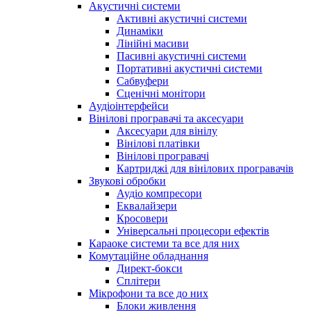
Акустичні системи
Активні акустичні системи
Динаміки
Лінійні масиви
Пасивні акустичні системи
Портативні акустичні системи
Сабвуфери
Сценічні монітори
Аудіоінтерфейси
Вінілові програвачі та аксесуари
Аксесуари для вінілу
Вінілові платівки
Вінілові програвачі
Картриджі для вінілових програвачів
Звукові обробки
Аудіо компресори
Еквалайзери
Кросовери
Універсальні процесори ефектів
Караоке системи та все для них
Комутаційне обладнання
Директ-бокси
Сплітери
Мікрофони та все до них
Блоки живлення