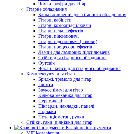
Чохли і кофри для гітар
Гітарне обладнання
Блоки живлення для гітарного обладнання
Гітарні кабінети
Гітарні комбопідсилювачі
Гітарні педалі ефектів
Гітарні підсилювачі
Гітарні підсилювачі (голови)
Гітарні процесори ефектів
Лампи для лампових підсилювачів
Стійки для гітарного обладнання
Футсвіч
Чохли і кейси для гітарного обладнання
Комплектуючі для гітар
Бриджі, тремоло для гітар
Гвинти
Звукознімачі для гітар
Кілкова механіка для гітар
Перемикачі
Пікгарди, накладки, панелі
Поріжки
Потенціометри, ручки
Стійки, гаки, підніжки для гітар
Клавішні інструменти
MIDI-клавіатури