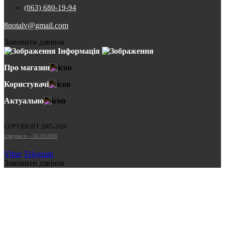
(063) 680-19-94
8notalv@gmail.com
Замовити дзвінок
Інформація
Про магазин
Користувачі
Актуально
COPYRIGHT 2005-2026
Cтворено в — OC STUDIO
Viber
Telegram
Замовити дзвінок