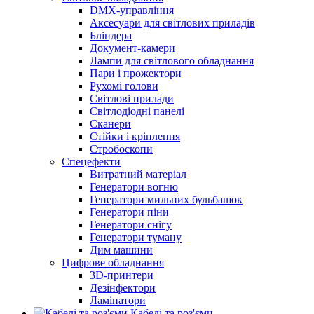
DMX-управління
Аксесуари для світлових приладів
Бліндера
Документ-камери
Лампи для світлового обладнання
Пари і прожектори
Рухомі голови
Світлові прилади
Світлодіодні панелі
Сканери
Стійки і кріплення
Стробоскопи
Спецефекти
Витратний матеріал
Генератори вогню
Генератори мильних бульбашок
Генератори піни
Генератори снігу
Генератори туману
Дим машини
Цифрове обладнання
3D-принтери
Дезінфектори
Ламінатори
Кабелі та роз'єми