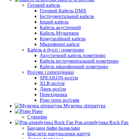
Готовий кабель
Готовий Кабель DMX
Інструментальний кабель
Інший кабель
Кабель акустичний
Кабель Мультикор
Комутаційний кабель
Мікрофонні кабелі
Кабель в бухті / пометрово
Акустичний кабель пометрово
Кабель інструментальний пометрово
Кабель мікрофонний пометрово
Роз'єми і перехідники
SPEAKON-роз'єм
XLR-роз'єм
Джек-роз'єм
Перехідники
Різні типи роз'ємів
Музична література
Різне
Сувеніри
Рок-атрибутика Rock Fan
Бандани бафи балаклави
Браслети напульсники наручі