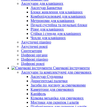
Аксесуари для клавішних
Аксесуар Банкетки
Блоки живлення для клавішних
Комбопідсилювачі для клавішних
Метрономи для клавішних
Педалі сустейна та педальні блоки
Різне для клавішних
Стійки і стенди для клавішних
Чохли для клавішних
Акустичні піаніно
Акустичні роялі
Синтезатори
Цифрові органи
Цифрові піаніно
Цифрові роялі
Смичкові інструменти
Аксесуари та комплектуючі для смичкових
Аксесуар Сурдинка
Диригентські палички
Засоби по догляду за смичковими
Камертони для смичкових
Каніфоль
Кілкова механіка для смичкових
Мостики для скрипок і альтів
Підборiдники для скрипок і альтів