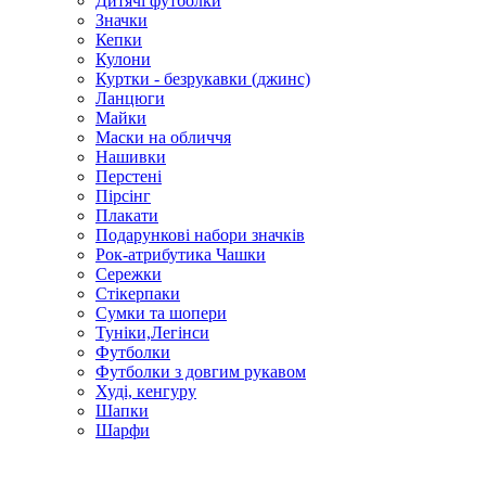
Дитячі футболки
Значки
Кепки
Кулони
Куртки - безрукавки (джинс)
Ланцюги
Майки
Маски на обличчя
Нашивки
Перстені
Пірсінг
Плакати
Подарункові набори значків
Рок-атрибутика Чашки
Сережки
Стікерпаки
Сумки та шопери
Туніки,Легінси
Футболки
Футболки з довгим рукавом
Худі, кенгуру
Шапки
Шарфи