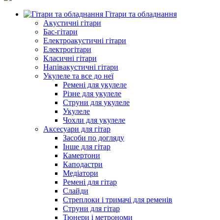
Гітари та обладнання
Акустичні гітари
Бас-гітари
Електроакустичні гітари
Електрогітари
Класичні гітари
Напівакустичні гітари
Укулеле та все до неї
Ремені для укулеле
Різне для укулеле
Струни для укулеле
Укулеле
Чохли для укулеле
Аксесуари для гітар
Засоби по догляду
Інше для гітар
Камертони
Каподастри
Медіатори
Ремені для гітар
Слайди
Стреплоки і тримачі для ременів
Струни для гітар
Тюнери і метрономи