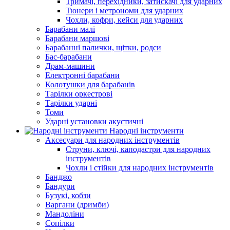
Тримачі, перехідники, затискачі для ударних
Тюнери і метрономи для ударних
Чохли, кофри, кейси для ударних
Барабани малі
Барабани маршові
Барабанні палички, щітки, родси
Бас-барабани
Драм-машини
Електронні барабани
Колотушки для барабанів
Тарілки оркестрові
Тарілки ударні
Томи
Ударні установки акустичні
Народні інструменти
Аксесуари для народних інструментів
Струни, ключі, каподастри для народних
інструментів
Чохли і стійки для народних інструментів
Банджо
Бандури
Бузукі, кобзи
Варгани (дримби)
Мандоліни
Сопілки