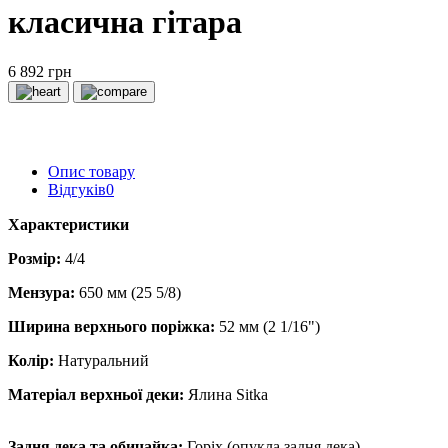
класична гітара
6 892 грн
Опис товару
Відгуків
0
Характеристики
Розмір:
4/4
Мензура:
650 мм (25 5/8)
Ширина верхнього поріжка:
52 мм (2 1/16")
Колір:
Натуральний
Матеріал верхньої деки:
Ялина Sitka
Задня дека та обичайка:
Горіх (опукла задня дека)