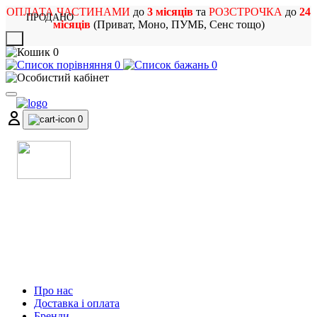
ОПЛАТА ЧАСТИНАМИ
до
3 місяців
та
РОЗСТРОЧКА
до
24
ПРОДАНО
місяців
(Приват, Моно, ПУМБ, Сенс тощо)
X
0
0
0
0
МАГАЗИН
МУЗИЧНИХ ІНСТРУМЕНТІВ
ТА РОК АТРИБУТИКИ
Про нас
Доставка і оплата
Бренди