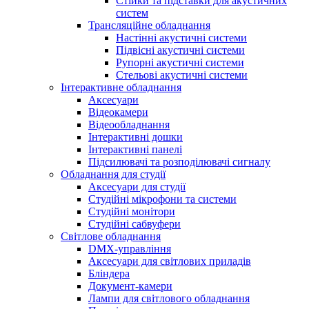
Стійки та підставки для акустичних
систем
Трансляційне обладнання
Настінні акустичні системи
Підвісні акустичні системи
Рупорні акустичні системи
Стельові акустичні системи
Інтерактивне обладнання
Аксесуари
Відеокамери
Відеообладнання
Інтерактивні дошки
Інтерактивні панелі
Підсилювачі та розподілювачі сигналу
Обладнання для студії
Аксесуари для студії
Студійні мікрофони та системи
Студійні монітори
Студійні сабвуфери
Світлове обладнання
DMX-управління
Аксесуари для світлових приладів
Бліндера
Документ-камери
Лампи для світлового обладнання