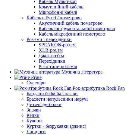
Кабель Мультикор
Комутаційний кабель
Мікрофонні кабелі
Кабель в бухті / пометрово
Акустичний кабель пометрово
Кабель інструментальний пометрово
Кабель мікрофонний пометрово
Роз'єми і перехідники
SPEAKON-роз'єм
XLR-роз'єм
Джек-роз'єм
Перехідники
Різні типи роз'ємів
Музична література
Різне
Сувеніри
Рок-атрибутика Rock Fan
Бандани бафи балаклави
Браслети напульсники наручі
Дитячі футболки
Значки
Кепки
Кулони
Куртки - безрукавки (джинс)
Ланцюги