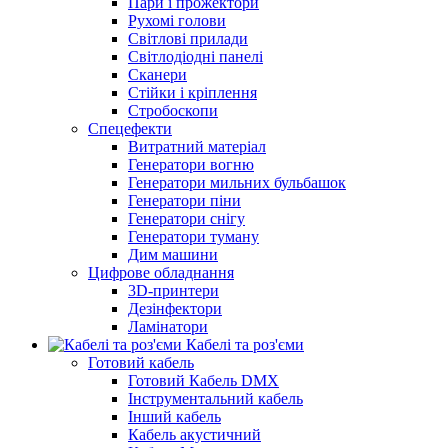
Пари і прожектори
Рухомі голови
Світлові прилади
Світлодіодні панелі
Сканери
Стійки і кріплення
Стробоскопи
Спецефекти
Витратний матеріал
Генератори вогню
Генератори мильних бульбашок
Генератори піни
Генератори снігу
Генератори туману
Дим машини
Цифрове обладнання
3D-принтери
Дезінфектори
Ламінатори
Кабелі та роз'єми
Готовий кабель
Готовий Кабель DMX
Інструментальний кабель
Інший кабель
Кабель акустичний