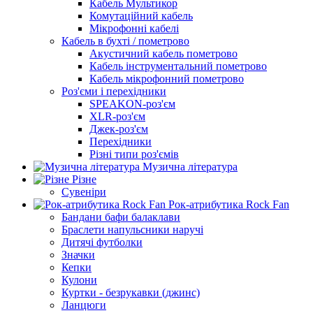
Кабель Мультикор
Комутаційний кабель
Мікрофонні кабелі
Кабель в бухті / пометрово
Акустичний кабель пометрово
Кабель інструментальний пометрово
Кабель мікрофонний пометрово
Роз'єми і перехідники
SPEAKON-роз'єм
XLR-роз'єм
Джек-роз'єм
Перехідники
Різні типи роз'ємів
Музична література
Різне
Сувеніри
Рок-атрибутика Rock Fan
Бандани бафи балаклави
Браслети напульсники наручі
Дитячі футболки
Значки
Кепки
Кулони
Куртки - безрукавки (джинс)
Ланцюги