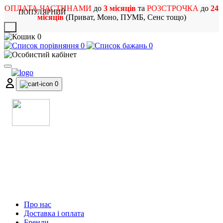
ОПЛАТА ЧАСТИНАМИ
до
3 місяців
та
РОЗСТРОЧКА
до
24
ПОПУЛЯРНИЙ
місяців
(Приват, Моно, ПУМБ, Сенс тощо)
X
0
0
0
0
МАГАЗИН
МУЗИЧНИХ ІНСТРУМЕНТІВ
ТА РОК АТРИБУТИКИ
Про нас
Доставка і оплата
Бренди