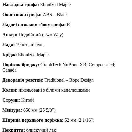
Накладка грифа:
Ebonized Maple
Окантовка грифа:
ABS – Black
Ладові позначки збоку грифа:
Є
Анкер:
Подвійний (Two Way)
Лади:
19 шт., нікель
Брідж:
Ebonized Maple
Поріжок бриджу:
GraphTech NuBone XB, Compensated;
Canada
Декорація розетки:
Traditional – Rope Design
Колки:
нікельовані з білими капелюшками
Струни:
Китай
Мензура:
650 мм (25 5/8”)
Ширина верхнього поріжка:
52 мм (2 1/16”)
Покриття:
блискучий лак