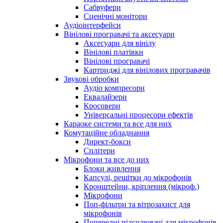
Сабвуфери
Сценічні монітори
Аудіоінтерфейси
Вінілові програвачі та аксесуари
Аксесуари для вінілу
Вінілові платівки
Вінілові програвачі
Картриджі для вінілових програвачів
Звукові обробки
Аудіо компресори
Еквалайзери
Кросовери
Універсальні процесори ефектів
Караоке системи та все для них
Комутаційне обладнання
Директ-бокси
Сплітери
Мікрофони та все до них
Блоки живлення
Капсулі, решітки до мікрофонів
Кронштейни, кріплення (мікроф.)
Мікрофони
Поп-фільтри та вітрозахист для
мікрофонів
Попередні підсилювачі для мікрофонів