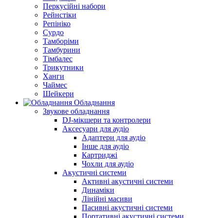
Перкусійні набори
Рейнстіки
Репініко
Сурдо
Тамборіми
Тамбурини
Тімбалес
Трикутники
Ханги
Чаймес
Шейкери
Обладнання
Звукове обладнання
DJ-мікшери та контролери
Аксесуари для аудіо
Адаптери для аудіо
Інше для аудіо
Картриджі
Чохли для аудіо
Акустичні системи
Активні акустичні системи
Динаміки
Лінійні масиви
Пасивні акустичні системи
Портативні акустичні системи