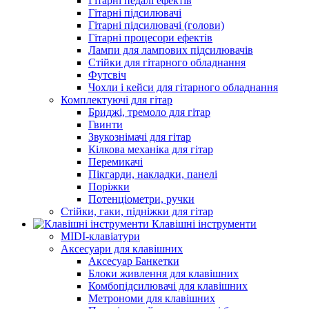
Гітарні педалі ефектів
Гітарні підсилювачі
Гітарні підсилювачі (голови)
Гітарні процесори ефектів
Лампи для лампових підсилювачів
Стійки для гітарного обладнання
Футсвіч
Чохли і кейси для гітарного обладнання
Комплектуючі для гітар
Бриджі, тремоло для гітар
Гвинти
Звукознімачі для гітар
Кілкова механіка для гітар
Перемикачі
Пікгарди, накладки, панелі
Поріжки
Потенціометри, ручки
Стійки, гаки, підніжки для гітар
Клавішні інструменти
MIDI-клавіатури
Аксесуари для клавішних
Аксесуар Банкетки
Блоки живлення для клавішних
Комбопідсилювачі для клавішних
Метрономи для клавішних