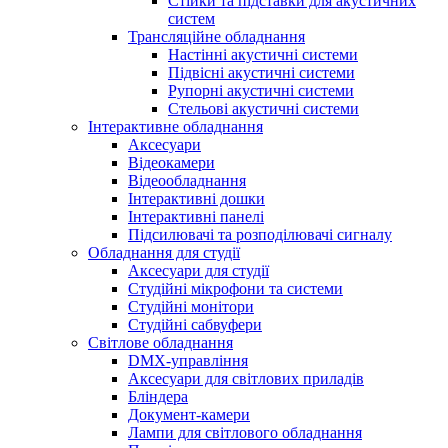
Стійки та підставки для акустичних
систем
Трансляційне обладнання
Настінні акустичні системи
Підвісні акустичні системи
Рупорні акустичні системи
Стельові акустичні системи
Інтерактивне обладнання
Аксесуари
Відеокамери
Відеообладнання
Інтерактивні дошки
Інтерактивні панелі
Підсилювачі та розподілювачі сигналу
Обладнання для студії
Аксесуари для студії
Студійні мікрофони та системи
Студійні монітори
Студійні сабвуфери
Світлове обладнання
DMX-управління
Аксесуари для світлових приладів
Бліндера
Документ-камери
Лампи для світлового обладнання