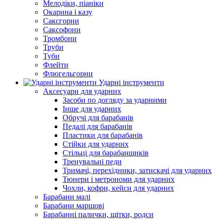
Мелодіки, піаніки
Окарина і казу
Саксгорни
Саксофони
Тромбони
Труби
Туби
Флейти
Флюгельгорни
Ударні інструменти
Аксесуари для ударних
Засоби по догляду за ударними
Інше для ударних
Обручі для барабанів
Педалі для барабанів
Пластики для барабанів
Стійки для ударних
Стільці для барабанщиків
Тренувальні педи
Тримачі, перехідники, затискачі для ударних
Тюнери і метрономи для ударних
Чохли, кофри, кейси для ударних
Барабани малі
Барабани маршові
Барабанні палички, щітки, родси