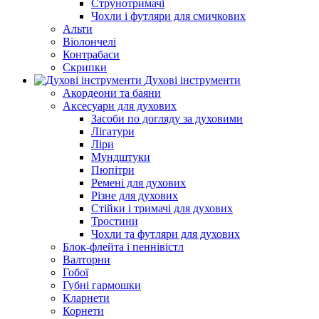
Струнотримачі
Чохли і футляри для смичкових
Альти
Віолончелі
Контрабаси
Скрипки
Духові інструменти
Акордеони та баяни
Аксесуари для духових
Засоби по догляду за духовими
Лігатури
Ліри
Мундштуки
Пюпітри
Ремені для духових
Різне для духових
Стійки і тримачі для духових
Тростини
Чохли та футляри для духових
Блок-флейта і пеннівістл
Валторни
Гобої
Губні гармошки
Кларнети
Корнети