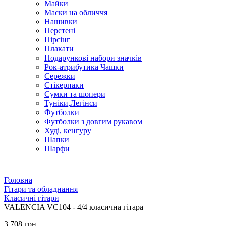
Майки
Маски на обличчя
Нашивки
Перстені
Пірсінг
Плакати
Подарункові набори значків
Рок-атрибутика Чашки
Сережки
Стікерпаки
Сумки та шопери
Туніки,Легінси
Футболки
Футболки з довгим рукавом
Худі, кенгуру
Шапки
Шарфи
Головна
Гітари та обладнання
Класичні гітари
VALENCIA VC104 - 4/4 класична гітара
3 708 грн