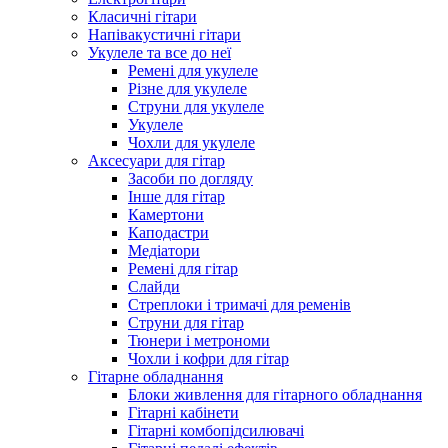
Класичні гітари
Напівакустичні гітари
Укулеле та все до неї
Ремені для укулеле
Різне для укулеле
Струни для укулеле
Укулеле
Чохли для укулеле
Аксесуари для гітар
Засоби по догляду
Інше для гітар
Камертони
Каподастри
Медіатори
Ремені для гітар
Слайди
Стреплоки і тримачі для ременів
Струни для гітар
Тюнери і метрономи
Чохли і кофри для гітар
Гітарне обладнання
Блоки живлення для гітарного обладнання
Гітарні кабінети
Гітарні комбопідсилювачі