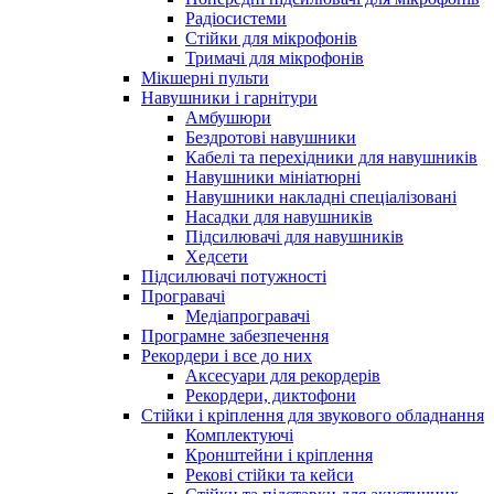
Радіосистеми
Стійки для мікрофонів
Тримачі для мікрофонів
Мікшерні пульти
Навушники і гарнітури
Амбушюри
Бездротові навушники
Кабелі та перехідники для навушників
Навушники мініатюрні
Навушники накладні спеціалізовані
Насадки для навушників
Підсилювачі для навушників
Хедсети
Підсилювачі потужності
Програвачі
Медіапрогравачі
Програмне забезпечення
Рекордери і все до них
Аксесуари для рекордерів
Рекордери, диктофони
Стійки і кріплення для звукового обладнання
Комплектуючі
Кронштейни і кріплення
Рекові стійки та кейси