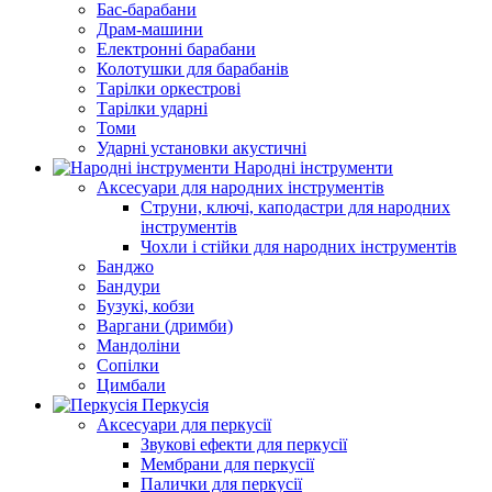
Бас-барабани
Драм-машини
Електронні барабани
Колотушки для барабанів
Тарілки оркестрові
Тарілки ударні
Томи
Ударні установки акустичні
Народні інструменти
Аксесуари для народних інструментів
Струни, ключі, каподастри для народних
інструментів
Чохли і стійки для народних інструментів
Банджо
Бандури
Бузукі, кобзи
Варгани (дримби)
Мандоліни
Сопілки
Цимбали
Перкусія
Аксесуари для перкусії
Звукові ефекти для перкусії
Мембрани для перкусії
Палички для перкусії