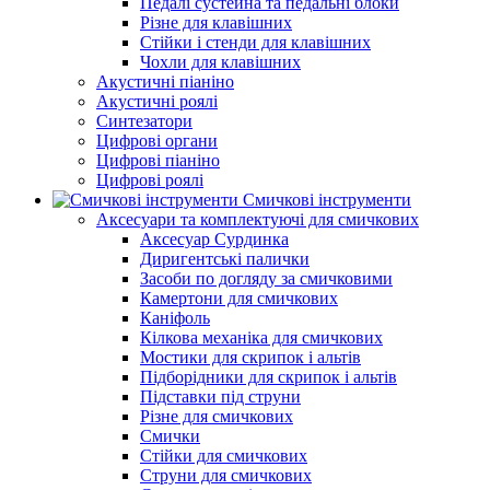
Педалі сустейна та педальні блоки
Різне для клавішних
Стійки і стенди для клавішних
Чохли для клавішних
Акустичні піаніно
Акустичні роялі
Синтезатори
Цифрові органи
Цифрові піаніно
Цифрові роялі
Смичкові інструменти
Аксесуари та комплектуючі для смичкових
Аксесуар Сурдинка
Диригентські палички
Засоби по догляду за смичковими
Камертони для смичкових
Каніфоль
Кілкова механіка для смичкових
Мостики для скрипок і альтів
Підборiдники для скрипок і альтів
Підставки під струни
Різне для смичкових
Смички
Стійки для смичкових
Струни для смичкових