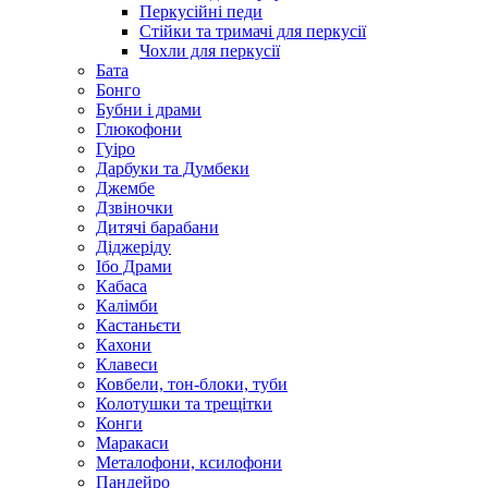
Перкусійні педи
Стійки та тримачі для перкусії
Чохли для перкусії
Бата
Бонго
Бубни і драми
Глюкофони
Гуіро
Дарбуки та Думбеки
Джембе
Дзвіночки
Дитячі барабани
Діджеріду
Ібо Драми
Кабаса
Калімби
Кастаньєти
Кахони
Клавеси
Ковбели, тон-блоки, туби
Колотушки та трещітки
Конги
Маракаси
Металофони, ксилофони
Пандейро