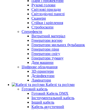
Пари і прожектори
Рухомі голови
Світлові прилади
Світлодіодні панелі
Сканери
Стійки і кріплення
Стробоскопи
Спецефекти
Витратний матеріал
Генератори вогню
Генератори мильних бульбашок
Генератори піни
Генератори снігу
Генератори туману
Дим машини
Цифрове обладнання
3D-принтери
Дезінфектори
Ламінатори
Кабелі та роз'єми
Готовий кабель
Готовий Кабель DMX
Інструментальний кабель
Інший кабель
Кабель акустичний