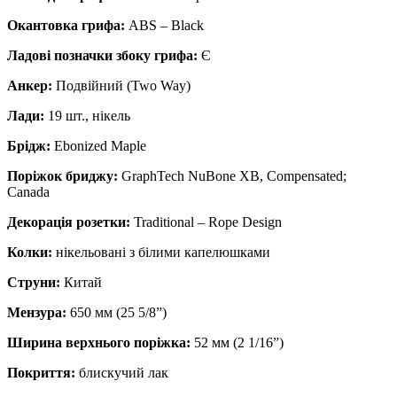
Окантовка грифа:
ABS – Black
Ладові позначки збоку грифа:
Є
Анкер:
Подвійний (Two Way)
Лади:
19 шт., нікель
Брідж:
Ebonized Maple
Поріжок бриджу:
GraphTech NuBone XB, Compensated;
Canada
Декорація розетки:
Traditional – Rope Design
Колки:
нікельовані з білими капелюшками
Струни:
Китай
Мензура:
650 мм (25 5/8”)
Ширина верхнього поріжка:
52 мм (2 1/16”)
Покриття:
блискучий лак