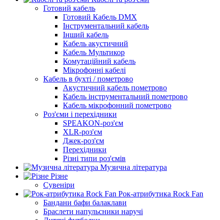
Готовий кабель
Готовий Кабель DMX
Інструментальний кабель
Інший кабель
Кабель акустичний
Кабель Мультикор
Комутаційний кабель
Мікрофонні кабелі
Кабель в бухті / пометрово
Акустичний кабель пометрово
Кабель інструментальний пометрово
Кабель мікрофонний пометрово
Роз'єми і перехідники
SPEAKON-роз'єм
XLR-роз'єм
Джек-роз'єм
Перехідники
Різні типи роз'ємів
Музична література
Різне
Сувеніри
Рок-атрибутика Rock Fan
Бандани бафи балаклави
Браслети напульсники наручі