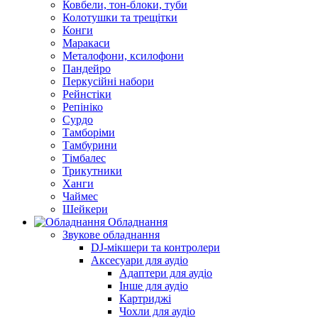
Ковбели, тон-блоки, туби
Колотушки та трещітки
Конги
Маракаси
Металофони, ксилофони
Пандейро
Перкусійні набори
Рейнстіки
Репініко
Сурдо
Тамборіми
Тамбурини
Тімбалес
Трикутники
Ханги
Чаймес
Шейкери
Обладнання
Звукове обладнання
DJ-мікшери та контролери
Аксесуари для аудіо
Адаптери для аудіо
Інше для аудіо
Картриджі
Чохли для аудіо