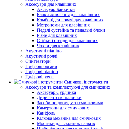
Аксесуари для клавішних
Аксесуар Банкетки
Блоки живлення для клавішних
Комбопідсилювачі для клавішних
Метрономи для клавішних
Педалі сустейна та педальні блоки
Різне для клавішних
Стійки і стенди для клавішних
Чохли для клавішних
Акустичні піаніно
Акустичні роялі
Синтезатори
Цифрові органи
Цифрові піаніно
Цифрові роялі
Смичкові інструменти
Аксесуари та комплектуючі для смичкових
Аксесуар Сурдинка
Диригентські палички
Засоби по догляду за смичковими
Камертони для смичкових
Каніфоль
Кілкова механіка для смичкових
Мостики для скрипок і альтів
Підборiдники для скрипок і альтів