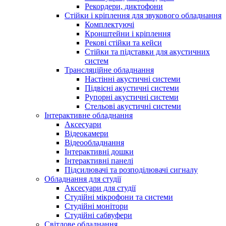
Рекордери, диктофони
Стійки і кріплення для звукового обладнання
Комплектуючі
Кронштейни і кріплення
Рекові стійки та кейси
Стійки та підставки для акустичних
систем
Трансляційне обладнання
Настінні акустичні системи
Підвісні акустичні системи
Рупорні акустичні системи
Стельові акустичні системи
Інтерактивне обладнання
Аксесуари
Відеокамери
Відеообладнання
Інтерактивні дошки
Інтерактивні панелі
Підсилювачі та розподілювачі сигналу
Обладнання для студії
Аксесуари для студії
Студійні мікрофони та системи
Студійні монітори
Студійні сабвуфери
Світлове обладнання