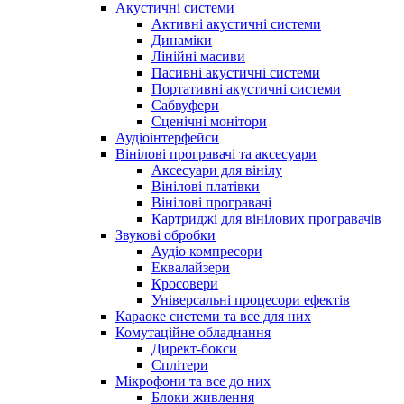
Акустичні системи
Активні акустичні системи
Динаміки
Лінійні масиви
Пасивні акустичні системи
Портативні акустичні системи
Сабвуфери
Сценічні монітори
Аудіоінтерфейси
Вінілові програвачі та аксесуари
Аксесуари для вінілу
Вінілові платівки
Вінілові програвачі
Картриджі для вінілових програвачів
Звукові обробки
Аудіо компресори
Еквалайзери
Кросовери
Універсальні процесори ефектів
Караоке системи та все для них
Комутаційне обладнання
Директ-бокси
Сплітери
Мікрофони та все до них
Блоки живлення