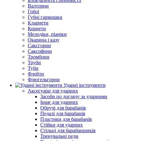
Блок-флейта і пеннівістл
Валторни
Гобої
Губні гармошки
Кларнети
Корнети
Мелодіки, піаніки
Окарина і казу
Саксгорни
Саксофони
Тромбони
Труби
Туби
Флейти
Флюгельгорни
Ударні інструменти
Аксесуари для ударних
Засоби по догляду за ударними
Інше для ударних
Обручі для барабанів
Педалі для барабанів
Пластики для барабанів
Стійки для ударних
Стільці для барабанщиків
Тренувальні педи