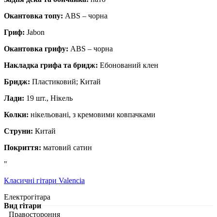
Окантовка топу:
ABS – чорна
Гриф:
Jabon
Окантовка грифу:
ABS – чорна
Накладка грифа та бридж:
Ебонований клен
Бридж:
Пластиковий; Китай
Лади:
19 шт., Нікель
Колки:
нікельовані, з кремовими ковпачками
Струни:
Китай
Покриття:
матовий сатин
"
Класичні гітари Valencia
Електрогітара
Вид гітари
Правостороння