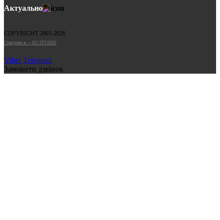
Актуально
COPYRIGHT 2005-2026
Cтворено в — OC STUDIO
Viber
Telegram
Замовити дзвінок