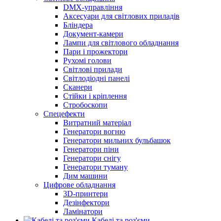
DMX-управління
Аксесуари для світлових приладів
Бліндера
Документ-камери
Лампи для світлового обладнання
Пари і прожектори
Рухомі голови
Світлові прилади
Світлодіодні панелі
Сканери
Стійки і кріплення
Стробоскопи
Спецефекти
Витратний матеріал
Генератори вогню
Генератори мильних бульбашок
Генератори піни
Генератори снігу
Генератори туману
Дим машини
Цифрове обладнання
3D-принтери
Дезінфектори
Ламінатори
Кабелі та роз'єми