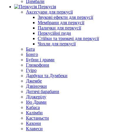
Цимбали
Перкусія
Аксесуари для перкусії
Звукові ефекти для перкусії
Мембрани для перкусії
Палички для перкусії
Перкусійні педи
Стійки та тримачі для перкусії
Чохли для перкусії
Бата
Бонго
Бубни і драми
Глюкофони
Гуіро
Дарбуки та Думбеки
Джембе
Дзвіночки
Дитячі барабани
Діджеріду
Ібо Драми
Кабаса
Калімби
Кастаньєти
Кахони
Клавеси