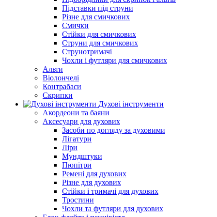
Підставки під струни
Різне для смичкових
Смички
Стійки для смичкових
Струни для смичкових
Струнотримачі
Чохли і футляри для смичкових
Альти
Віолончелі
Контрабаси
Скрипки
Духові інструменти
Акордеони та баяни
Аксесуари для духових
Засоби по догляду за духовими
Лігатури
Ліри
Мундштуки
Пюпітри
Ремені для духових
Різне для духових
Стійки і тримачі для духових
Тростини
Чохли та футляри для духових