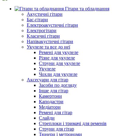
Гітари та обладнання
Акустичні гітари
Бас-гітари
Електроакустичні гітари
Електрогітари
Класичні гітари
Напівакустичні гітари
Укулеле та все до неї
Ремені для укулеле
Різне для укулеле
Струни для укулеле
Укулеле
Чохли для укулеле
Аксесуари для гітар
Засоби по догляду
Інше для гітар
Камертони
Каподастри
Медіатори
Ремені для гітар
Слайди
Стреплоки і тримачі для ременів
Струни для гітар
Тюнери і метрономи