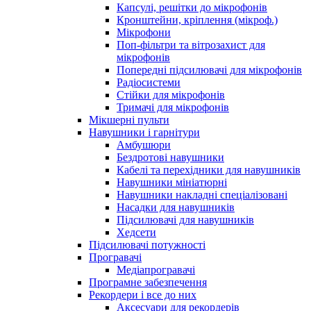
Капсулі, решітки до мікрофонів
Кронштейни, кріплення (мікроф.)
Мікрофони
Поп-фільтри та вітрозахист для
мікрофонів
Попередні підсилювачі для мікрофонів
Радіосистеми
Стійки для мікрофонів
Тримачі для мікрофонів
Мікшерні пульти
Навушники і гарнітури
Амбушюри
Бездротові навушники
Кабелі та перехідники для навушників
Навушники мініатюрні
Навушники накладні спеціалізовані
Насадки для навушників
Підсилювачі для навушників
Хедсети
Підсилювачі потужності
Програвачі
Медіапрогравачі
Програмне забезпечення
Рекордери і все до них
Аксесуари для рекордерів