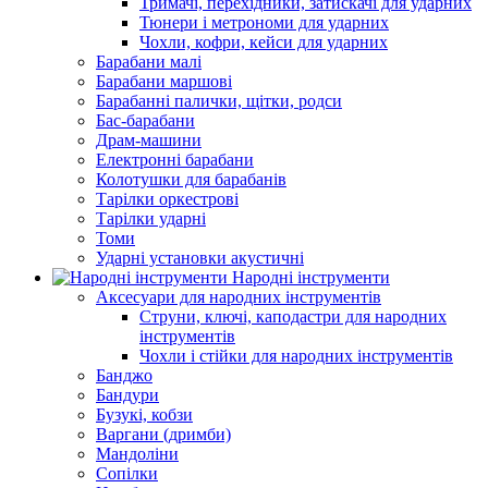
Тримачі, перехідники, затискачі для ударних
Тюнери і метрономи для ударних
Чохли, кофри, кейси для ударних
Барабани малі
Барабани маршові
Барабанні палички, щітки, родси
Бас-барабани
Драм-машини
Електронні барабани
Колотушки для барабанів
Тарілки оркестрові
Тарілки ударні
Томи
Ударні установки акустичні
Народні інструменти
Аксесуари для народних інструментів
Струни, ключі, каподастри для народних
інструментів
Чохли і стійки для народних інструментів
Банджо
Бандури
Бузукі, кобзи
Варгани (дримби)
Мандоліни
Сопілки