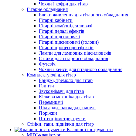
Чохли і кофри для гітар
Гітарне обладнання
Блоки живлення для гітарного обладнання
Гітарні кабінети
Гітарні комбопідсилювачі
Гітарні педалі ефектів
Гітарні підсилювачі
Гітарні підсилювачі (голови)
Гітарні процесори ефектів
Лампи для лампових підсилювачів
Стійки для гітарного обладнання
Футсвіч
Чохли і кейси для гітарного обладнання
Комплектуючі для гітар
Бриджі, тремоло для гітар
Гвинти
Звукознімачі для гітар
Кілкова механіка для гітар
Перемикачі
Пікгарди, накладки, панелі
Поріжки
Потенціометри, ручки
Стійки, гаки, підніжки для гітар
Клавішні інструменти
MIDI-клавіатури