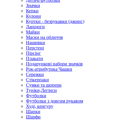
Дитячі футболки
Значки
Кепки
Кулони
Куртки - безрукавки (джинс)
Ланцюги
Майки
Маски на обличчя
Нашивки
Перстені
Пірсінг
Плакати
Подарункові набори значків
Рок-атрибутика Чашки
Сережки
Стікерпаки
Сумки та шопери
Туніки,Легінси
Футболки
Футболки з довгим рукавом
Худі, кенгуру
Шапки
Шарфи