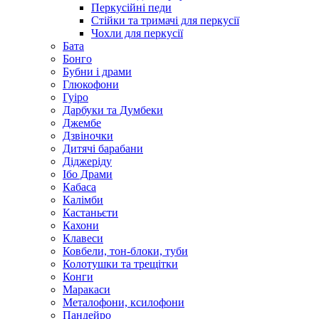
Перкусійні педи
Стійки та тримачі для перкусії
Чохли для перкусії
Бата
Бонго
Бубни і драми
Глюкофони
Гуіро
Дарбуки та Думбеки
Джембе
Дзвіночки
Дитячі барабани
Діджеріду
Ібо Драми
Кабаса
Калімби
Кастаньєти
Кахони
Клавеси
Ковбели, тон-блоки, туби
Колотушки та трещітки
Конги
Маракаси
Металофони, ксилофони
Пандейро