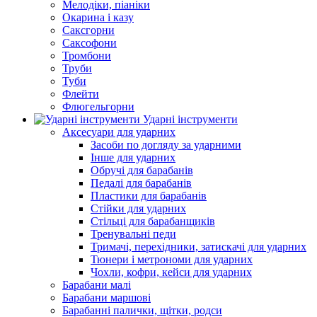
Мелодіки, піаніки
Окарина і казу
Саксгорни
Саксофони
Тромбони
Труби
Туби
Флейти
Флюгельгорни
Ударні інструменти
Аксесуари для ударних
Засоби по догляду за ударними
Інше для ударних
Обручі для барабанів
Педалі для барабанів
Пластики для барабанів
Стійки для ударних
Стільці для барабанщиків
Тренувальні педи
Тримачі, перехідники, затискачі для ударних
Тюнери і метрономи для ударних
Чохли, кофри, кейси для ударних
Барабани малі
Барабани маршові
Барабанні палички, щітки, родси