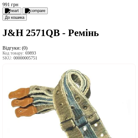
991 грн
До кошика
J&H 2571QB - Ремінь
Відгуки:
(0)
Код товару:
69893
SKU:
00000005751