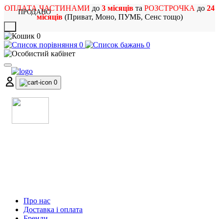
ОПЛАТА ЧАСТИНАМИ
до
3 місяців
та
РОЗСТРОЧКА
до
24
ПРОДАНО
місяців
(Приват, Моно, ПУМБ, Сенс тощо)
X
0
0
0
0
МАГАЗИН
МУЗИЧНИХ ІНСТРУМЕНТІВ
ТА РОК АТРИБУТИКИ
Про нас
Доставка і оплата
Бренди