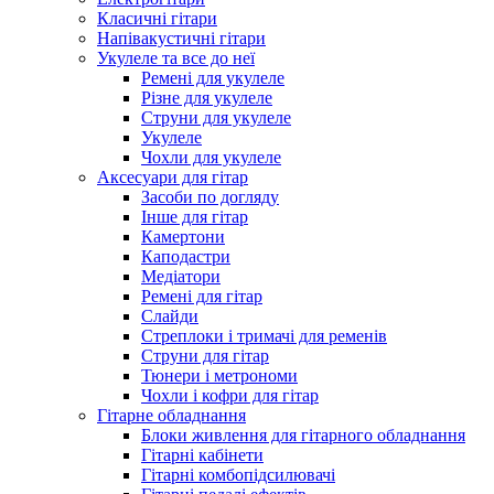
Класичні гітари
Напівакустичні гітари
Укулеле та все до неї
Ремені для укулеле
Різне для укулеле
Струни для укулеле
Укулеле
Чохли для укулеле
Аксесуари для гітар
Засоби по догляду
Інше для гітар
Камертони
Каподастри
Медіатори
Ремені для гітар
Слайди
Стреплоки і тримачі для ременів
Струни для гітар
Тюнери і метрономи
Чохли і кофри для гітар
Гітарне обладнання
Блоки живлення для гітарного обладнання
Гітарні кабінети
Гітарні комбопідсилювачі