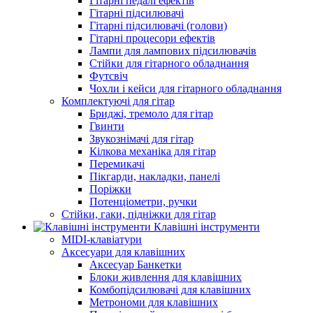
Гітарні педалі ефектів
Гітарні підсилювачі
Гітарні підсилювачі (голови)
Гітарні процесори ефектів
Лампи для лампових підсилювачів
Стійки для гітарного обладнання
Футсвіч
Чохли і кейси для гітарного обладнання
Комплектуючі для гітар
Бриджі, тремоло для гітар
Гвинти
Звукознімачі для гітар
Кілкова механіка для гітар
Перемикачі
Пікгарди, накладки, панелі
Поріжки
Потенціометри, ручки
Стійки, гаки, підніжки для гітар
Клавішні інструменти
MIDI-клавіатури
Аксесуари для клавішних
Аксесуар Банкетки
Блоки живлення для клавішних
Комбопідсилювачі для клавішних
Метрономи для клавішних