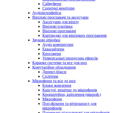
Сабвуфери
Сценічні монітори
Аудіоінтерфейси
Вінілові програвачі та аксесуари
Аксесуари для вінілу
Вінілові платівки
Вінілові програвачі
Картриджі для вінілових програвачів
Звукові обробки
Аудіо компресори
Еквалайзери
Кросовери
Універсальні процесори ефектів
Караоке системи та все для них
Комутаційне обладнання
Директ-бокси
Сплітери
Мікрофони та все до них
Блоки живлення
Капсулі, решітки до мікрофонів
Кронштейни, кріплення (мікроф.)
Мікрофони
Поп-фільтри та вітрозахист для
мікрофонів
Попередні підсилювачі для мікрофонів