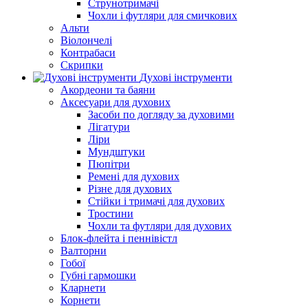
Струнотримачі
Чохли і футляри для смичкових
Альти
Віолончелі
Контрабаси
Скрипки
Духові інструменти
Акордеони та баяни
Аксесуари для духових
Засоби по догляду за духовими
Лігатури
Ліри
Мундштуки
Пюпітри
Ремені для духових
Різне для духових
Стійки і тримачі для духових
Тростини
Чохли та футляри для духових
Блок-флейта і пеннівістл
Валторни
Гобої
Губні гармошки
Кларнети
Корнети