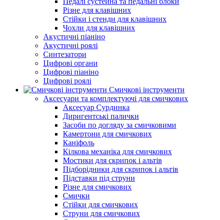
Педалі сустейна та педальні блоки
Різне для клавішних
Стійки і стенди для клавішних
Чохли для клавішних
Акустичні піаніно
Акустичні роялі
Синтезатори
Цифрові органи
Цифрові піаніно
Цифрові роялі
Смичкові інструменти
Аксесуари та комплектуючі для смичкових
Аксесуар Сурдинка
Диригентські палички
Засоби по догляду за смичковими
Камертони для смичкових
Каніфоль
Кілкова механіка для смичкових
Мостики для скрипок і альтів
Підборiдники для скрипок і альтів
Підставки під струни
Різне для смичкових
Смички
Стійки для смичкових
Струни для смичкових