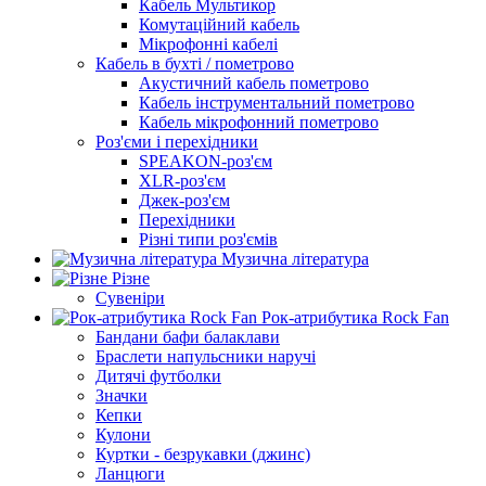
Кабель Мультикор
Комутаційний кабель
Мікрофонні кабелі
Кабель в бухті / пометрово
Акустичний кабель пометрово
Кабель інструментальний пометрово
Кабель мікрофонний пометрово
Роз'єми і перехідники
SPEAKON-роз'єм
XLR-роз'єм
Джек-роз'єм
Перехідники
Різні типи роз'ємів
Музична література
Різне
Сувеніри
Рок-атрибутика Rock Fan
Бандани бафи балаклави
Браслети напульсники наручі
Дитячі футболки
Значки
Кепки
Кулони
Куртки - безрукавки (джинс)
Ланцюги