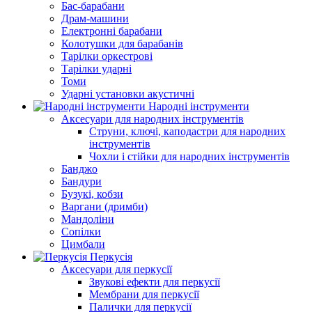
Бас-барабани
Драм-машини
Електронні барабани
Колотушки для барабанів
Тарілки оркестрові
Тарілки ударні
Томи
Ударні установки акустичні
Народні інструменти
Аксесуари для народних інструментів
Струни, ключі, каподастри для народних
інструментів
Чохли і стійки для народних інструментів
Банджо
Бандури
Бузукі, кобзи
Варгани (дримби)
Мандоліни
Сопілки
Цимбали
Перкусія
Аксесуари для перкусії
Звукові ефекти для перкусії
Мембрани для перкусії
Палички для перкусії