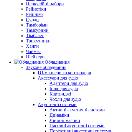
Перкусійні набори
Рейнстіки
Репініко
Сурдо
Тамборіми
Тамбурини
Тімбалес
Трикутники
Ханги
Чаймес
Шейкери
Обладнання
Звукове обладнання
DJ-мікшери та контролери
Аксесуари для аудіо
Адаптери для аудіо
Інше для аудіо
Картриджі
Чохли для аудіо
Акустичні системи
Активні акустичні системи
Динаміки
Лінійні масиви
Пасивні акустичні системи
Портативні акустичні системи