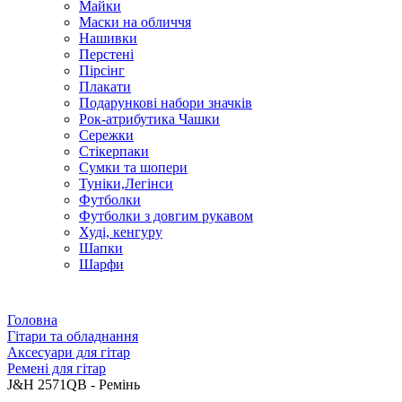
Майки
Маски на обличчя
Нашивки
Перстені
Пірсінг
Плакати
Подарункові набори значків
Рок-атрибутика Чашки
Сережки
Стікерпаки
Сумки та шопери
Туніки,Легінси
Футболки
Футболки з довгим рукавом
Худі, кенгуру
Шапки
Шарфи
Головна
Гітари та обладнання
Аксесуари для гітар
Ремені для гітар
J&H 2571QB - Ремінь