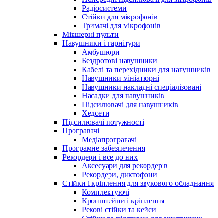
Радіосистеми
Стійки для мікрофонів
Тримачі для мікрофонів
Мікшерні пульти
Навушники і гарнітури
Амбушюри
Бездротові навушники
Кабелі та перехідники для навушників
Навушники мініатюрні
Навушники накладні спеціалізовані
Насадки для навушників
Підсилювачі для навушників
Хедсети
Підсилювачі потужності
Програвачі
Медіапрогравачі
Програмне забезпечення
Рекордери і все до них
Аксесуари для рекордерів
Рекордери, диктофони
Стійки і кріплення для звукового обладнання
Комплектуючі
Кронштейни і кріплення
Рекові стійки та кейси