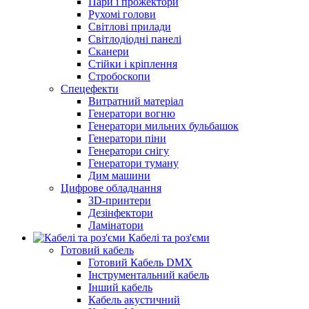
Пари і прожектори
Рухомі голови
Світлові прилади
Світлодіодні панелі
Сканери
Стійки і кріплення
Стробоскопи
Спецефекти
Витратний матеріал
Генератори вогню
Генератори мильних бульбашок
Генератори піни
Генератори снігу
Генератори туману
Дим машини
Цифрове обладнання
3D-принтери
Дезінфектори
Ламінатори
Кабелі та роз'єми
Готовий кабель
Готовий Кабель DMX
Інструментальний кабель
Інший кабель
Кабель акустичний