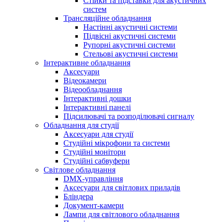
Стійки та підставки для акустичних
систем
Трансляційне обладнання
Настінні акустичні системи
Підвісні акустичні системи
Рупорні акустичні системи
Стельові акустичні системи
Інтерактивне обладнання
Аксесуари
Відеокамери
Відеообладнання
Інтерактивні дошки
Інтерактивні панелі
Підсилювачі та розподілювачі сигналу
Обладнання для студії
Аксесуари для студії
Студійні мікрофони та системи
Студійні монітори
Студійні сабвуфери
Світлове обладнання
DMX-управління
Аксесуари для світлових приладів
Бліндера
Документ-камери
Лампи для світлового обладнання