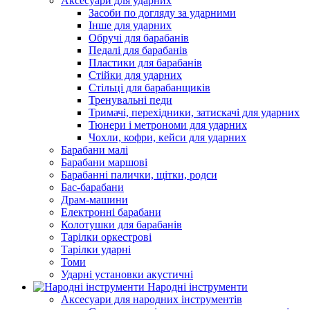
Аксесуари для ударних
Засоби по догляду за ударними
Інше для ударних
Обручі для барабанів
Педалі для барабанів
Пластики для барабанів
Стійки для ударних
Стільці для барабанщиків
Тренувальні педи
Тримачі, перехідники, затискачі для ударних
Тюнери і метрономи для ударних
Чохли, кофри, кейси для ударних
Барабани малі
Барабани маршові
Барабанні палички, щітки, родси
Бас-барабани
Драм-машини
Електронні барабани
Колотушки для барабанів
Тарілки оркестрові
Тарілки ударні
Томи
Ударні установки акустичні
Народні інструменти
Аксесуари для народних інструментів