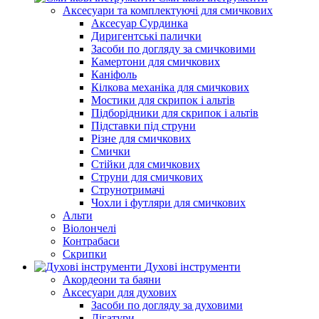
Аксесуари та комплектуючі для смичкових
Аксесуар Сурдинка
Диригентські палички
Засоби по догляду за смичковими
Камертони для смичкових
Каніфоль
Кілкова механіка для смичкових
Мостики для скрипок і альтів
Підборiдники для скрипок і альтів
Підставки під струни
Різне для смичкових
Смички
Стійки для смичкових
Струни для смичкових
Струнотримачі
Чохли і футляри для смичкових
Альти
Віолончелі
Контрабаси
Скрипки
Духові інструменти
Акордеони та баяни
Аксесуари для духових
Засоби по догляду за духовими
Лігатури