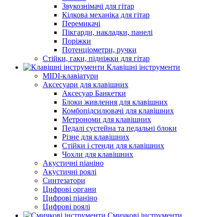
Звукознімачі для гітар
Кілкова механіка для гітар
Перемикачі
Пікгарди, накладки, панелі
Поріжки
Потенціометри, ручки
Стійки, гаки, підніжки для гітар
Клавішні інструменти
MIDI-клавіатури
Аксесуари для клавішних
Аксесуар Банкетки
Блоки живлення для клавішних
Комбопідсилювачі для клавішних
Метрономи для клавішних
Педалі сустейна та педальні блоки
Різне для клавішних
Стійки і стенди для клавішних
Чохли для клавішних
Акустичні піаніно
Акустичні роялі
Синтезатори
Цифрові органи
Цифрові піаніно
Цифрові роялі
Смичкові інструменти