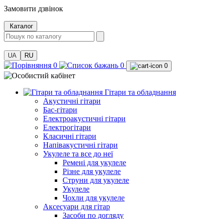
Замовити дзвінок
Каталог
UA
RU
0
0
0
Гітари та обладнання
Акустичні гітари
Бас-гітари
Електроакустичні гітари
Електрогітари
Класичні гітари
Напівакустичні гітари
Укулеле та все до неї
Ремені для укулеле
Різне для укулеле
Струни для укулеле
Укулеле
Чохли для укулеле
Аксесуари для гітар
Засоби по догляду