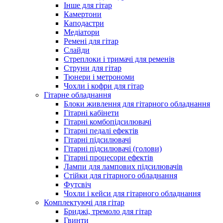
Інше для гітар
Камертони
Каподастри
Медіатори
Ремені для гітар
Слайди
Стреплоки і тримачі для ременів
Струни для гітар
Тюнери і метрономи
Чохли і кофри для гітар
Гітарне обладнання
Блоки живлення для гітарного обладнання
Гітарні кабінети
Гітарні комбопідсилювачі
Гітарні педалі ефектів
Гітарні підсилювачі
Гітарні підсилювачі (голови)
Гітарні процесори ефектів
Лампи для лампових підсилювачів
Стійки для гітарного обладнання
Футсвіч
Чохли і кейси для гітарного обладнання
Комплектуючі для гітар
Бриджі, тремоло для гітар
Гвинти