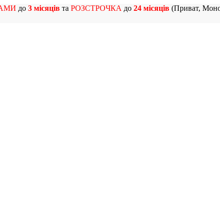
АМИ
до
3 місяців
та
РОЗСТРОЧКА
до
24 місяців
(Приват, Моно