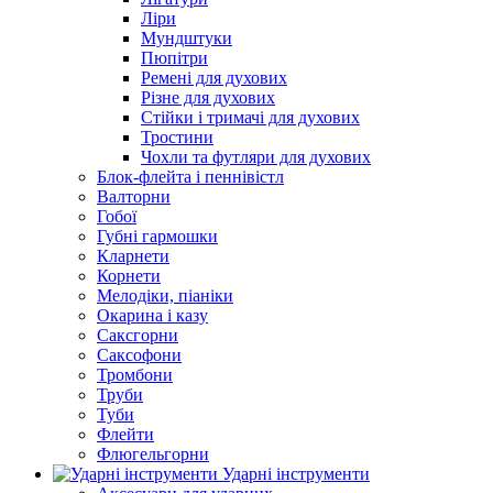
Ліри
Мундштуки
Пюпітри
Ремені для духових
Різне для духових
Стійки і тримачі для духових
Тростини
Чохли та футляри для духових
Блок-флейта і пеннівістл
Валторни
Гобої
Губні гармошки
Кларнети
Корнети
Мелодіки, піаніки
Окарина і казу
Саксгорни
Саксофони
Тромбони
Труби
Туби
Флейти
Флюгельгорни
Ударні інструменти