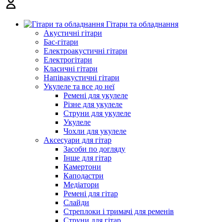
Гітари та обладнання
Акустичні гітари
Бас-гітари
Електроакустичні гітари
Електрогітари
Класичні гітари
Напівакустичні гітари
Укулеле та все до неї
Ремені для укулеле
Різне для укулеле
Струни для укулеле
Укулеле
Чохли для укулеле
Аксесуари для гітар
Засоби по догляду
Інше для гітар
Камертони
Каподастри
Медіатори
Ремені для гітар
Слайди
Стреплоки і тримачі для ременів
Струни для гітар