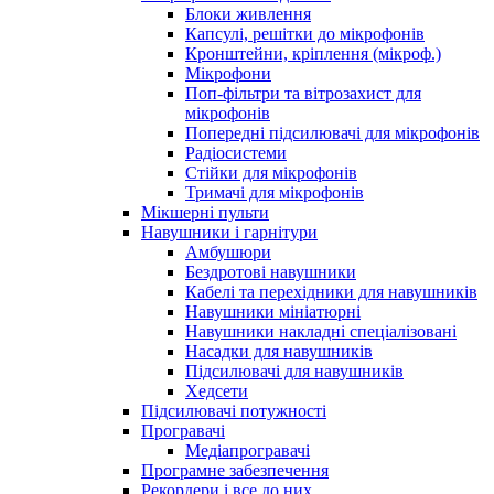
Блоки живлення
Капсулі, решітки до мікрофонів
Кронштейни, кріплення (мікроф.)
Мікрофони
Поп-фільтри та вітрозахист для
мікрофонів
Попередні підсилювачі для мікрофонів
Радіосистеми
Стійки для мікрофонів
Тримачі для мікрофонів
Мікшерні пульти
Навушники і гарнітури
Амбушюри
Бездротові навушники
Кабелі та перехідники для навушників
Навушники мініатюрні
Навушники накладні спеціалізовані
Насадки для навушників
Підсилювачі для навушників
Хедсети
Підсилювачі потужності
Програвачі
Медіапрогравачі
Програмне забезпечення
Рекордери і все до них