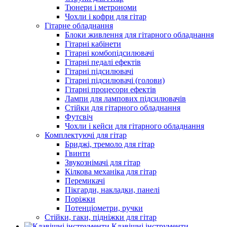
Тюнери і метрономи
Чохли і кофри для гітар
Гітарне обладнання
Блоки живлення для гітарного обладнання
Гітарні кабінети
Гітарні комбопідсилювачі
Гітарні педалі ефектів
Гітарні підсилювачі
Гітарні підсилювачі (голови)
Гітарні процесори ефектів
Лампи для лампових підсилювачів
Стійки для гітарного обладнання
Футсвіч
Чохли і кейси для гітарного обладнання
Комплектуючі для гітар
Бриджі, тремоло для гітар
Гвинти
Звукознімачі для гітар
Кілкова механіка для гітар
Перемикачі
Пікгарди, накладки, панелі
Поріжки
Потенціометри, ручки
Стійки, гаки, підніжки для гітар
Клавішні інструменти