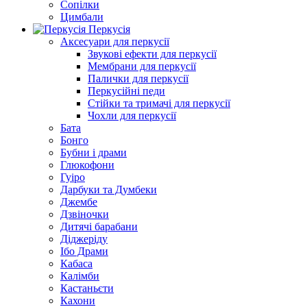
Сопілки
Цимбали
Перкусія
Аксесуари для перкусії
Звукові ефекти для перкусії
Мембрани для перкусії
Палички для перкусії
Перкусійні педи
Стійки та тримачі для перкусії
Чохли для перкусії
Бата
Бонго
Бубни і драми
Глюкофони
Гуіро
Дарбуки та Думбеки
Джембе
Дзвіночки
Дитячі барабани
Діджеріду
Ібо Драми
Кабаса
Калімби
Кастаньєти
Кахони