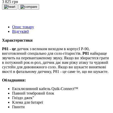
3 825 грн
Опис товару
Відгуків
0
Характеристики
Р81
- це
датчик з великим виходом в корпусІ Р-90,
виготовлений спеціально для соло-гітаристів.
P81
найкраще
звучить на перевантаженому звуку. Якщо ви збираєтеся грати
в потужний рок-н-рол, датчик дає вам різку атаку та чудовий
сустейн для дивовижного соло. Якщо ви шукаєте виняткові
якості в фатальному датчику, P81 - це саме те, що ви шукаєте.
Обладнання:
Ексклюзивний кабель Quik-Connect™
Паяний тембровий блок
Гніздо джек"
Клема для батареї
Гвинти