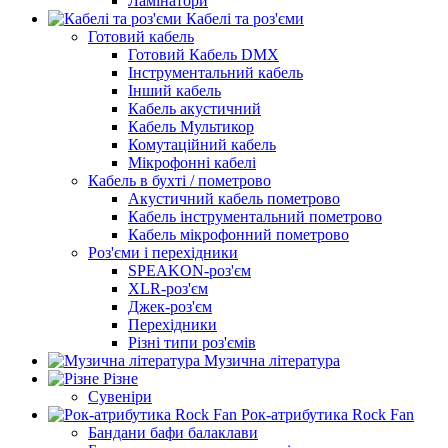
Ламінатори
Кабелі та роз'єми
Готовий кабель
Готовий Кабель DMX
Інструментальний кабель
Інший кабель
Кабель акустичний
Кабель Мультикор
Комутаційний кабель
Мікрофонні кабелі
Кабель в бухті / пометрово
Акустичний кабель пометрово
Кабель інструментальний пометрово
Кабель мікрофонний пометрово
Роз'єми і перехідники
SPEAKON-роз'єм
XLR-роз'єм
Джек-роз'єм
Перехідники
Різні типи роз'ємів
Музична література
Різне
Сувеніри
Рок-атрибутика Rock Fan
Бандани бафи балаклави