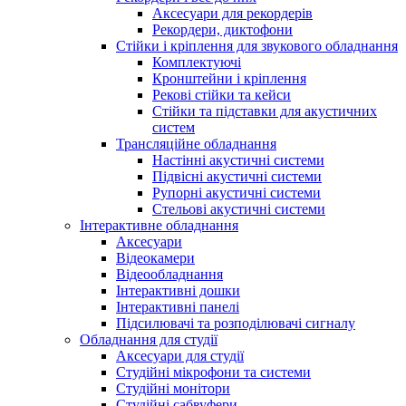
Аксесуари для рекордерів
Рекордери, диктофони
Стійки і кріплення для звукового обладнання
Комплектуючі
Кронштейни і кріплення
Рекові стійки та кейси
Стійки та підставки для акустичних
систем
Трансляційне обладнання
Настінні акустичні системи
Підвісні акустичні системи
Рупорні акустичні системи
Стельові акустичні системи
Інтерактивне обладнання
Аксесуари
Відеокамери
Відеообладнання
Інтерактивні дошки
Інтерактивні панелі
Підсилювачі та розподілювачі сигналу
Обладнання для студії
Аксесуари для студії
Студійні мікрофони та системи
Студійні монітори
Студійні сабвуфери