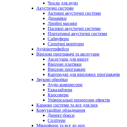
Чохли для аудіо
Акустичні системи
Активні акустичні системи
Динаміки
Лінійні масиви
Пасивні акустичні системи
Портативні акустичні системи
Сабвуфери
Сценічні монітори
Аудіоінтерфейси
Вінілові програвачі та аксесуари
Аксесуари для вінілу
Вінілові платівки
Вінілові програвачі
Картриджі для вінілових програвачів
Звукові обробки
Аудіо компресори
Еквалайзери
Кросовери
Універсальні процесори ефектів
Караоке системи та все для них
Комутаційне обладнання
Директ-бокси
Сплітери
Мікрофони та все до них