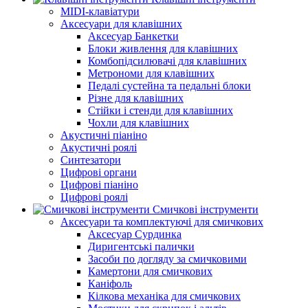
MIDI-клавіатури
Аксесуари для клавішних
Аксесуар Банкетки
Блоки живлення для клавішних
Комбопідсилювачі для клавішних
Метрономи для клавішних
Педалі сустейна та педальні блоки
Різне для клавішних
Стійки і стенди для клавішних
Чохли для клавішних
Акустичні піаніно
Акустичні роялі
Синтезатори
Цифрові органи
Цифрові піаніно
Цифрові роялі
Смичкові інструменти
Аксесуари та комплектуючі для смичкових
Аксесуар Сурдинка
Диригентські палички
Засоби по догляду за смичковими
Камертони для смичкових
Каніфоль
Кілкова механіка для смичкових