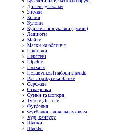
Браслети напульсники наручі
Дитячі футболки
Значки
Кепки
Кулони
Куртки - безрукавки (джинс)
Ланцюги
Майки
Маски на обличчя
Нашивки
Перстені
Пірсінг
Плакати
Подарункові набори значків
Рок-атрибутика Чашки
Сережки
Стікерпаки
Сумки та шопери
Туніки,Легінси
Футболки
Футболки з довгим рукавом
Худі, кенгуру
Шапки
Шарфи