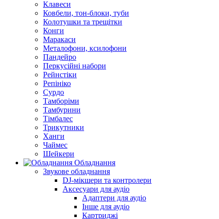
Клавеси
Ковбели, тон-блоки, туби
Колотушки та трещітки
Конги
Маракаси
Металофони, ксилофони
Пандейро
Перкусійні набори
Рейнстіки
Репініко
Сурдо
Тамборіми
Тамбурини
Тімбалес
Трикутники
Ханги
Чаймес
Шейкери
Обладнання
Звукове обладнання
DJ-мікшери та контролери
Аксесуари для аудіо
Адаптери для аудіо
Інше для аудіо
Картриджі