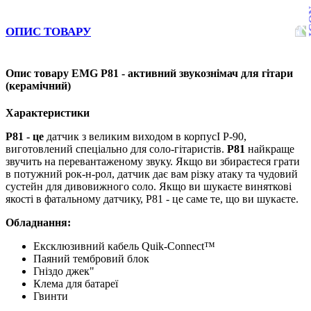
ОПИС ТОВАРУ
Опис товару EMG P81 - активний звукознімач для гітари
(керамічний)
Характеристики
Р81
- це
датчик з великим виходом в корпусІ Р-90,
виготовлений спеціально для соло-гітаристів.
P81
найкраще
звучить на перевантаженому звуку. Якщо ви збираєтеся грати
в потужний рок-н-рол, датчик дає вам різку атаку та чудовий
сустейн для дивовижного соло. Якщо ви шукаєте виняткові
якості в фатальному датчику, P81 - це саме те, що ви шукаєте.
Обладнання:
Ексклюзивний кабель Quik-Connect™
Паяний тембровий блок
Гніздо джек"
Клема для батареї
Гвинти