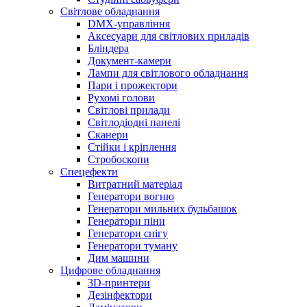
Світлове обладнання
DMX-управління
Аксесуари для світлових приладів
Бліндера
Документ-камери
Лампи для світлового обладнання
Пари і прожектори
Рухомі голови
Світлові прилади
Світлодіодні панелі
Сканери
Стійки і кріплення
Стробоскопи
Спецефекти
Витратний матеріал
Генератори вогню
Генератори мильних бульбашок
Генератори піни
Генератори снігу
Генератори туману
Дим машини
Цифрове обладнання
3D-принтери
Дезінфектори