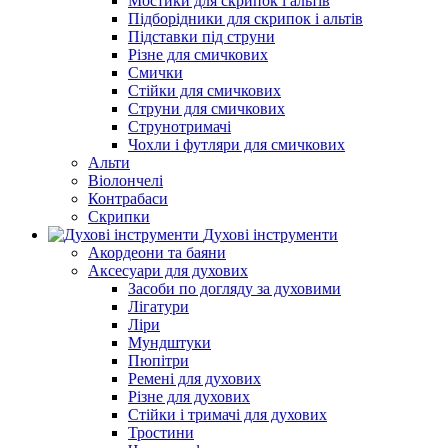
Мостики для скрипок і альтів
Підборiдники для скрипок і альтів
Підставки під струни
Різне для смичкових
Смички
Стійки для смичкових
Струни для смичкових
Струнотримачі
Чохли і футляри для смичкових
Альти
Віолончелі
Контрабаси
Скрипки
Духові інструменти
Акордеони та баяни
Аксесуари для духових
Засоби по догляду за духовими
Лігатури
Ліри
Мундштуки
Пюпітри
Ремені для духових
Різне для духових
Стійки і тримачі для духових
Тростини