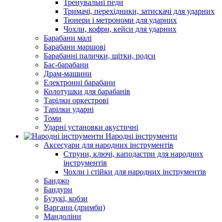
Тренувальні педи
Тримачі, перехідники, затискачі для ударних
Тюнери і метрономи для ударних
Чохли, кофри, кейси для ударних
Барабани малі
Барабани маршові
Барабанні палички, щітки, родси
Бас-барабани
Драм-машини
Електронні барабани
Колотушки для барабанів
Тарілки оркестрові
Тарілки ударні
Томи
Ударні установки акустичні
Народні інструменти
Аксесуари для народних інструментів
Струни, ключі, каподастри для народних
інструментів
Чохли і стійки для народних інструментів
Банджо
Бандури
Бузукі, кобзи
Варгани (дримби)
Мандоліни