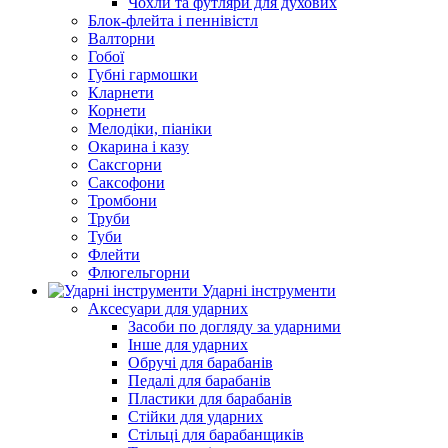
Чохли та футляри для духових
Блок-флейта і пеннівістл
Валторни
Гобої
Губні гармошки
Кларнети
Корнети
Мелодіки, піаніки
Окарина і казу
Саксгорни
Саксофони
Тромбони
Труби
Туби
Флейти
Флюгельгорни
Ударні інструменти
Аксесуари для ударних
Засоби по догляду за ударними
Інше для ударних
Обручі для барабанів
Педалі для барабанів
Пластики для барабанів
Стійки для ударних
Стільці для барабанщиків