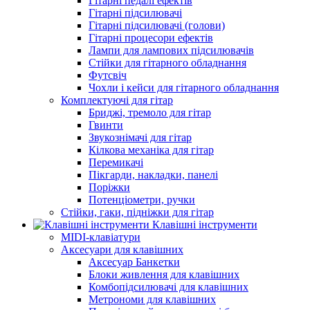
Гітарні педалі ефектів
Гітарні підсилювачі
Гітарні підсилювачі (голови)
Гітарні процесори ефектів
Лампи для лампових підсилювачів
Стійки для гітарного обладнання
Футсвіч
Чохли і кейси для гітарного обладнання
Комплектуючі для гітар
Бриджі, тремоло для гітар
Гвинти
Звукознімачі для гітар
Кілкова механіка для гітар
Перемикачі
Пікгарди, накладки, панелі
Поріжки
Потенціометри, ручки
Стійки, гаки, підніжки для гітар
Клавішні інструменти
MIDI-клавіатури
Аксесуари для клавішних
Аксесуар Банкетки
Блоки живлення для клавішних
Комбопідсилювачі для клавішних
Метрономи для клавішних