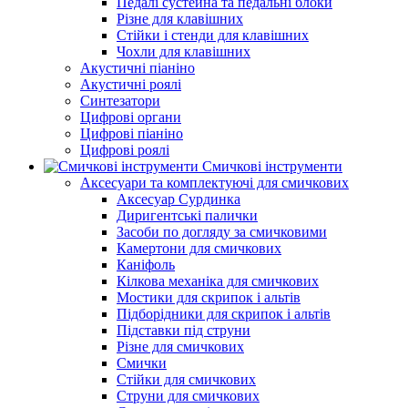
Педалі сустейна та педальні блоки
Різне для клавішних
Стійки і стенди для клавішних
Чохли для клавішних
Акустичні піаніно
Акустичні роялі
Синтезатори
Цифрові органи
Цифрові піаніно
Цифрові роялі
Смичкові інструменти
Аксесуари та комплектуючі для смичкових
Аксесуар Сурдинка
Диригентські палички
Засоби по догляду за смичковими
Камертони для смичкових
Каніфоль
Кілкова механіка для смичкових
Мостики для скрипок і альтів
Підборiдники для скрипок і альтів
Підставки під струни
Різне для смичкових
Смички
Стійки для смичкових
Струни для смичкових