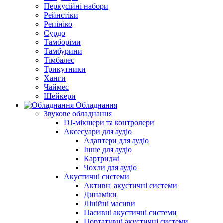
Перкусійні набори
Рейнстіки
Репініко
Сурдо
Тамборіми
Тамбурини
Тімбалес
Трикутники
Ханги
Чаймес
Шейкери
Обладнання
Звукове обладнання
DJ-мікшери та контролери
Аксесуари для аудіо
Адаптери для аудіо
Інше для аудіо
Картриджі
Чохли для аудіо
Акустичні системи
Активні акустичні системи
Динаміки
Лінійні масиви
Пасивні акустичні системи
Портативні акустичні системи