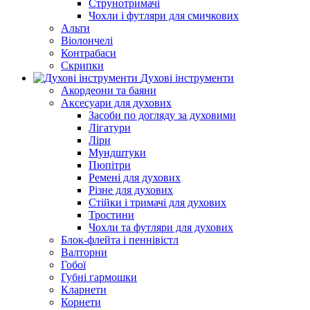
Струнотримачі
Чохли і футляри для смичкових
Альти
Віолончелі
Контрабаси
Скрипки
Духові інструменти
Акордеони та баяни
Аксесуари для духових
Засоби по догляду за духовими
Лігатури
Ліри
Мундштуки
Пюпітри
Ремені для духових
Різне для духових
Стійки і тримачі для духових
Тростини
Чохли та футляри для духових
Блок-флейта і пеннівістл
Валторни
Гобої
Губні гармошки
Кларнети
Корнети