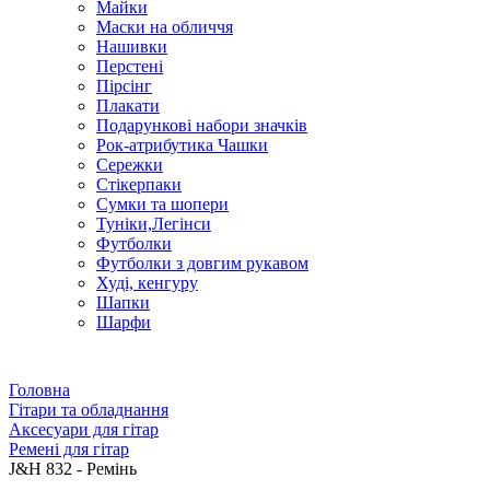
Майки
Маски на обличчя
Нашивки
Перстені
Пірсінг
Плакати
Подарункові набори значків
Рок-атрибутика Чашки
Сережки
Стікерпаки
Сумки та шопери
Туніки,Легінси
Футболки
Футболки з довгим рукавом
Худі, кенгуру
Шапки
Шарфи
Головна
Гітари та обладнання
Аксесуари для гітар
Ремені для гітар
J&H 832 - Ремінь