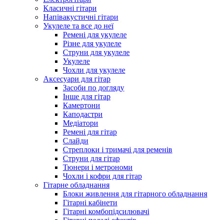
Класичні гітари
Напівакустичні гітари
Укулеле та все до неї
Ремені для укулеле
Різне для укулеле
Струни для укулеле
Укулеле
Чохли для укулеле
Аксесуари для гітар
Засоби по догляду
Інше для гітар
Камертони
Каподастри
Медіатори
Ремені для гітар
Слайди
Стреплоки і тримачі для ременів
Струни для гітар
Тюнери і метрономи
Чохли і кофри для гітар
Гітарне обладнання
Блоки живлення для гітарного обладнання
Гітарні кабінети
Гітарні комбопідсилювачі