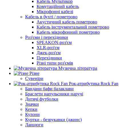
Кабель Мультикор
Комутаційний кабель
Мікрофонні кабелі
Кабель в бухті / пометрово
Акустичний кабель пометрово
Кабель інструментальний пометрово
Кабель мікрофонний пометрово
Роз'єми і перехідники
SPEAKON-роз'єм
XLR-роз'єм
Джек-роз'єм
Перехідники
Різні типи роз'ємів
Музична література
Різне
Сувеніри
Рок-атрибутика Rock Fan
Бандани бафи балаклави
Браслети напульсники наручі
Дитячі футболки
Значки
Кепки
Кулони
Куртки - безрукавки (джинс)
Ланцюги