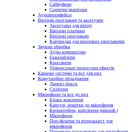
Сабвуфери
Сценічні монітори
Аудіоінтерфейси
Вінілові програвачі та аксесуари
Аксесуари для вінілу
Вінілові платівки
Вінілові програвачі
Картриджі для вінілових програвачів
Звукові обробки
Аудіо компресори
Еквалайзери
Кросовери
Універсальні процесори ефектів
Караоке системи та все для них
Комутаційне обладнання
Директ-бокси
Сплітери
Мікрофони та все до них
Блоки живлення
Капсулі, решітки до мікрофонів
Кронштейни, кріплення (мікроф.)
Мікрофони
Поп-фільтри та вітрозахист для
мікрофонів
Попередні підсилювачі для мікрофонів