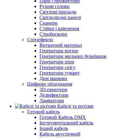
Пари і прожектори
Рухомі голови
Світлові прилади
Світлодіодні панелі
Сканери
Стійки і кріплення
Стробоскопи
Спецефекти
Витратний матеріал
Генератори вогню
Генератори мильних бульбашок
Генератори піни
Генератори снігу
Генератори туману
Дим машини
Цифрове обладнання
3D-принтери
Дезінфектори
Ламінатори
Кабелі та роз'єми
Готовий кабель
Готовий Кабель DMX
Інструментальний кабель
Інший кабель
Кабель акустичний