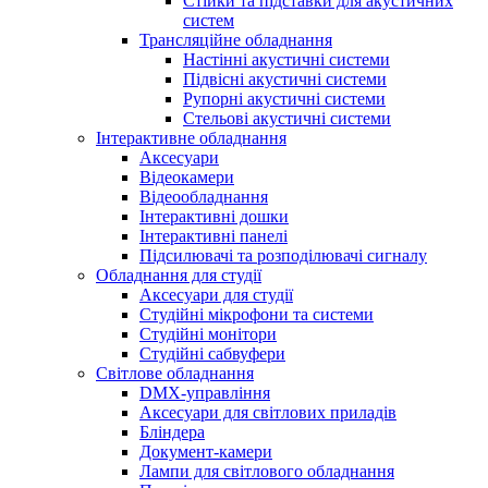
Стійки та підставки для акустичних
систем
Трансляційне обладнання
Настінні акустичні системи
Підвісні акустичні системи
Рупорні акустичні системи
Стельові акустичні системи
Інтерактивне обладнання
Аксесуари
Відеокамери
Відеообладнання
Інтерактивні дошки
Інтерактивні панелі
Підсилювачі та розподілювачі сигналу
Обладнання для студії
Аксесуари для студії
Студійні мікрофони та системи
Студійні монітори
Студійні сабвуфери
Світлове обладнання
DMX-управління
Аксесуари для світлових приладів
Бліндера
Документ-камери
Лампи для світлового обладнання