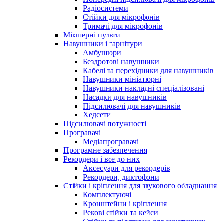
Радіосистеми
Стійки для мікрофонів
Тримачі для мікрофонів
Мікшерні пульти
Навушники і гарнітури
Амбушюри
Бездротові навушники
Кабелі та перехідники для навушників
Навушники мініатюрні
Навушники накладні спеціалізовані
Насадки для навушників
Підсилювачі для навушників
Хедсети
Підсилювачі потужності
Програвачі
Медіапрогравачі
Програмне забезпечення
Рекордери і все до них
Аксесуари для рекордерів
Рекордери, диктофони
Стійки і кріплення для звукового обладнання
Комплектуючі
Кронштейни і кріплення
Рекові стійки та кейси