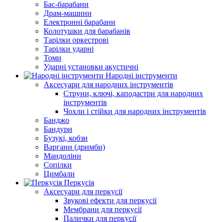
Бас-барабани
Драм-машини
Електронні барабани
Колотушки для барабанів
Тарілки оркестрові
Тарілки ударні
Томи
Ударні установки акустичні
Народні інструменти
Аксесуари для народних інструментів
Струни, ключі, каподастри для народних
інструментів
Чохли і стійки для народних інструментів
Банджо
Бандури
Бузукі, кобзи
Варгани (дримби)
Мандоліни
Сопілки
Цимбали
Перкусія
Аксесуари для перкусії
Звукові ефекти для перкусії
Мембрани для перкусії
Палички для перкусії