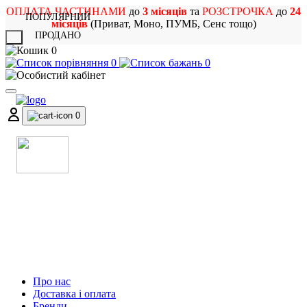
ОПЛАТА ЧАСТИНАМИ
до
3 місяців
та
РОЗСТРОЧКА
до
24
ПОПУЛЯРНИЙ
місяців
(Приват, Моно, ПУМБ, Сенс тощо)
ПРОДАНО
X
0
0
0
0
МАГАЗИН
МУЗИЧНИХ ІНСТРУМЕНТІВ
ТА РОК АТРИБУТИКИ
Про нас
Доставка і оплата
Бренди