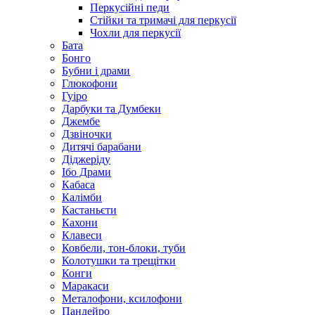
Перкусійні педи
Стійки та тримачі для перкусії
Чохли для перкусії
Бата
Бонго
Бубни і драми
Глюкофони
Гуіро
Дарбуки та Думбеки
Джембе
Дзвіночки
Дитячі барабани
Діджеріду
Ібо Драми
Кабаса
Калімби
Кастаньєти
Кахони
Клавеси
Ковбели, тон-блоки, туби
Колотушки та трещітки
Конги
Маракаси
Металофони, ксилофони
Пандейро