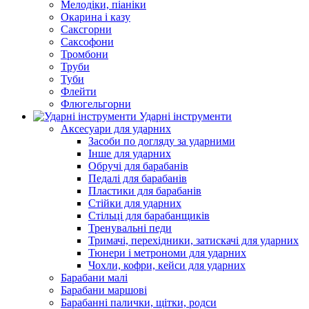
Мелодіки, піаніки
Окарина і казу
Саксгорни
Саксофони
Тромбони
Труби
Туби
Флейти
Флюгельгорни
Ударні інструменти
Аксесуари для ударних
Засоби по догляду за ударними
Інше для ударних
Обручі для барабанів
Педалі для барабанів
Пластики для барабанів
Стійки для ударних
Стільці для барабанщиків
Тренувальні педи
Тримачі, перехідники, затискачі для ударних
Тюнери і метрономи для ударних
Чохли, кофри, кейси для ударних
Барабани малі
Барабани маршові
Барабанні палички, щітки, родси