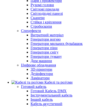
Пари і прожектори
Рухомі голови
Світлові прилади
Світлодіодні панелі
Сканери
Стійки і кріплення
Стробоскопи
Спецефекти
Витратний матеріал
Генератори вогню
Генератори мильних бульбашок
Генератори піни
Генератори снігу
Генератори туману
Дим машини
Цифрове обладнання
3D-принтери
Дезінфектори
Ламінатори
Кабелі та роз'єми
Готовий кабель
Готовий Кабель DMX
Інструментальний кабель
Інший кабель
Кабель акустичний