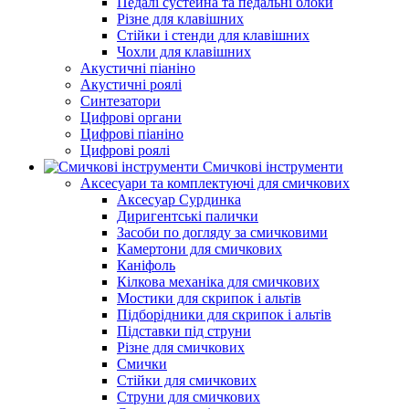
Педалі сустейна та педальні блоки
Різне для клавішних
Стійки і стенди для клавішних
Чохли для клавішних
Акустичні піаніно
Акустичні роялі
Синтезатори
Цифрові органи
Цифрові піаніно
Цифрові роялі
Смичкові інструменти
Аксесуари та комплектуючі для смичкових
Аксесуар Сурдинка
Диригентські палички
Засоби по догляду за смичковими
Камертони для смичкових
Каніфоль
Кілкова механіка для смичкових
Мостики для скрипок і альтів
Підборiдники для скрипок і альтів
Підставки під струни
Різне для смичкових
Смички
Стійки для смичкових
Струни для смичкових