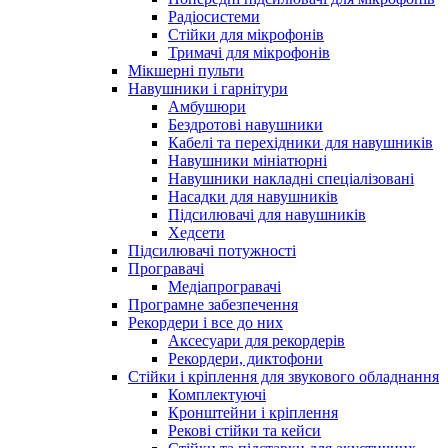
Радіосистеми
Стійки для мікрофонів
Тримачі для мікрофонів
Мікшерні пульти
Навушники і гарнітури
Амбушюри
Бездротові навушники
Кабелі та перехідники для навушників
Навушники мініатюрні
Навушники накладні спеціалізовані
Насадки для навушників
Підсилювачі для навушників
Хедсети
Підсилювачі потужності
Програвачі
Медіапрогравачі
Програмне забезпечення
Рекордери і все до них
Аксесуари для рекордерів
Рекордери, диктофони
Стійки і кріплення для звукового обладнання
Комплектуючі
Кронштейни і кріплення
Рекові стійки та кейси