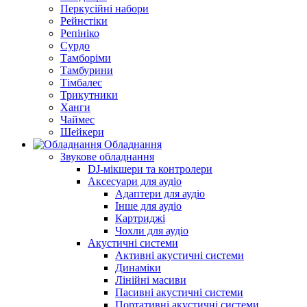
Перкусійні набори
Рейнстіки
Репініко
Сурдо
Тамборіми
Тамбурини
Тімбалес
Трикутники
Ханги
Чаймес
Шейкери
Обладнання
Звукове обладнання
DJ-мікшери та контролери
Аксесуари для аудіо
Адаптери для аудіо
Інше для аудіо
Картриджі
Чохли для аудіо
Акустичні системи
Активні акустичні системи
Динаміки
Лінійні масиви
Пасивні акустичні системи
Портативні акустичні системи