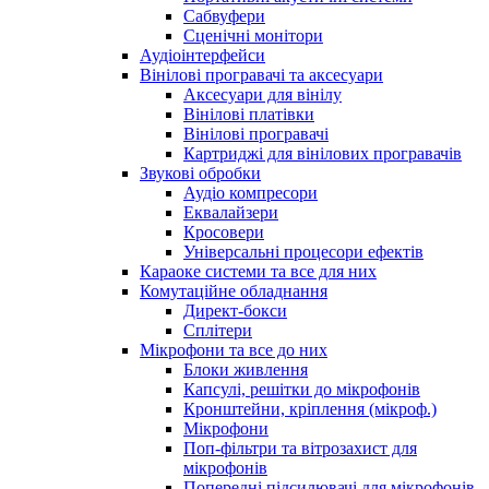
Сабвуфери
Сценічні монітори
Аудіоінтерфейси
Вінілові програвачі та аксесуари
Аксесуари для вінілу
Вінілові платівки
Вінілові програвачі
Картриджі для вінілових програвачів
Звукові обробки
Аудіо компресори
Еквалайзери
Кросовери
Універсальні процесори ефектів
Караоке системи та все для них
Комутаційне обладнання
Директ-бокси
Сплітери
Мікрофони та все до них
Блоки живлення
Капсулі, решітки до мікрофонів
Кронштейни, кріплення (мікроф.)
Мікрофони
Поп-фільтри та вітрозахист для
мікрофонів
Попередні підсилювачі для мікрофонів