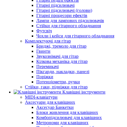
Гітарні педалі ефектів
Гітарні підсилювачі
Гітарні підсилювачі (голови)
Гітарні процесори ефектів
Лампи для лампових підсилювачів
Стійки для гітарного обладнання
Футсвіч
Чохли і кейси для гітарного обладнання
Комплектуючі для гітар
Бриджі, тремоло для гітар
Гвинти
Звукознімачі для гітар
Кілкова механіка для гітар
Перемикачі
Пікгарди, накладки, панелі
Поріжки
Потенціометри, ручки
Стійки, гаки, підніжки для гітар
Клавішні інструменти
MIDI-клавіатури
Аксесуари для клавішних
Аксесуар Банкетки
Блоки живлення для клавішних
Комбопідсилювачі для клавішних
Метрономи для клавішних