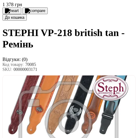
1 378 грн
До кошика
STEPHI VP-218 british tan -
Ремінь
Відгуки:
(0)
Код товару:
70085
SKU:
00000003171