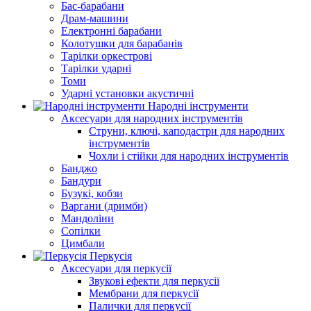
Бас-барабани
Драм-машини
Електронні барабани
Колотушки для барабанів
Тарілки оркестрові
Тарілки ударні
Томи
Ударні установки акустичні
Народні інструменти
Аксесуари для народних інструментів
Струни, ключі, каподастри для народних
інструментів
Чохли і стійки для народних інструментів
Банджо
Бандури
Бузукі, кобзи
Варгани (дримби)
Мандоліни
Сопілки
Цимбали
Перкусія
Аксесуари для перкусії
Звукові ефекти для перкусії
Мембрани для перкусії
Палички для перкусії