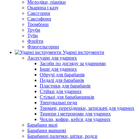
Мелодіки, піаніки
Окарина і казу
Саксгорни
Саксофони
Тромбони
Труби
Туби
Флейти
Флюгельгорни
Ударні інструменти
Аксесуари для ударних
Засоби по догляду за ударними
Інше для ударних
Обручі для барабанів
Педалі для барабанів
Пластики для барабанів
Стійки для ударних
Стільці для барабанщиків
Тренувальні педи
Тримачі, перехідники, затискачі для ударних
Тюнери і метрономи для ударних
Чохли, кофри, кейси для ударних
Барабани малі
Барабани маршові
Барабанні палички, щітки, родси