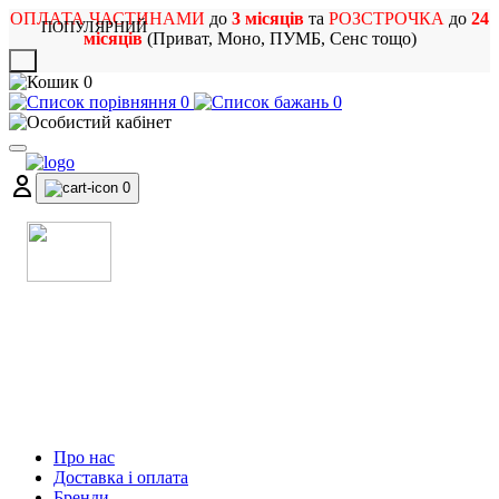
ОПЛАТА ЧАСТИНАМИ
до
3 місяців
та
РОЗСТРОЧКА
до
24
ПОПУЛЯРНИЙ
місяців
(Приват, Моно, ПУМБ, Сенс тощо)
X
0
0
0
0
МАГАЗИН
МУЗИЧНИХ ІНСТРУМЕНТІВ
ТА РОК АТРИБУТИКИ
Про нас
Доставка і оплата
Бренди