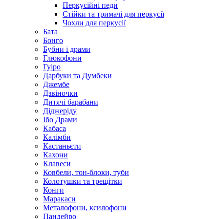
Перкусійні педи
Стійки та тримачі для перкусії
Чохли для перкусії
Бата
Бонго
Бубни і драми
Глюкофони
Гуіро
Дарбуки та Думбеки
Джембе
Дзвіночки
Дитячі барабани
Діджеріду
Ібо Драми
Кабаса
Калімби
Кастаньєти
Кахони
Клавеси
Ковбели, тон-блоки, туби
Колотушки та трещітки
Конги
Маракаси
Металофони, ксилофони
Пандейро