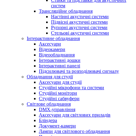
Стійки та підставки для акустичних
систем
Трансляційне обладнання
Настінні акустичні системи
Підвісні акустичні системи
Рупорні акустичні системи
Стельові акустичні системи
Інтерактивне обладнання
Аксесуари
Відеокамери
Відеообладнання
Інтерактивні дошки
Інтерактивні панелі
Підсилювачі та розподілювачі сигналу
Обладнання для студії
Аксесуари для студії
Студійні мікрофони та системи
Студійні монітори
Студійні сабвуфери
Світлове обладнання
DMX-управління
Аксесуари для світлових приладів
Бліндера
Документ-камери
Лампи для світлового обладнання