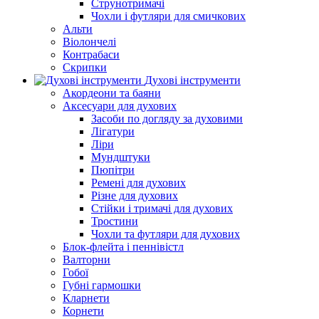
Струнотримачі
Чохли і футляри для смичкових
Альти
Віолончелі
Контрабаси
Скрипки
Духові інструменти
Акордеони та баяни
Аксесуари для духових
Засоби по догляду за духовими
Лігатури
Ліри
Мундштуки
Пюпітри
Ремені для духових
Різне для духових
Стійки і тримачі для духових
Тростини
Чохли та футляри для духових
Блок-флейта і пеннівістл
Валторни
Гобої
Губні гармошки
Кларнети
Корнети