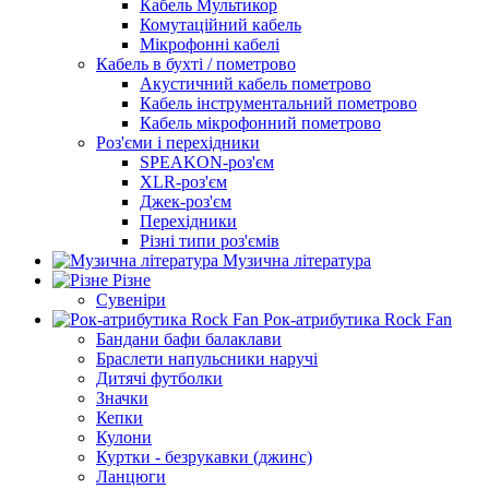
Кабель Мультикор
Комутаційний кабель
Мікрофонні кабелі
Кабель в бухті / пометрово
Акустичний кабель пометрово
Кабель інструментальний пометрово
Кабель мікрофонний пометрово
Роз'єми і перехідники
SPEAKON-роз'єм
XLR-роз'єм
Джек-роз'єм
Перехідники
Різні типи роз'ємів
Музична література
Різне
Сувеніри
Рок-атрибутика Rock Fan
Бандани бафи балаклави
Браслети напульсники наручі
Дитячі футболки
Значки
Кепки
Кулони
Куртки - безрукавки (джинс)
Ланцюги