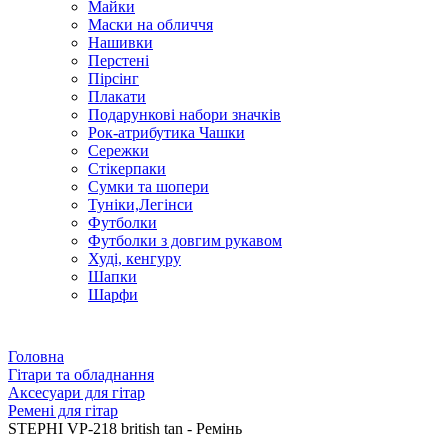
Майки
Маски на обличчя
Нашивки
Перстені
Пірсінг
Плакати
Подарункові набори значків
Рок-атрибутика Чашки
Сережки
Стікерпаки
Сумки та шопери
Туніки,Легінси
Футболки
Футболки з довгим рукавом
Худі, кенгуру
Шапки
Шарфи
Головна
Гітари та обладнання
Аксесуари для гітар
Ремені для гітар
STEPHI VP-218 british tan - Ремінь