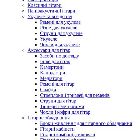
Класичні гітари
Напівакустичні гітари
Укулеле та все до неї
Ремені для укулеле
Різне для укулеле
Струни для укулеле
Укулеле
Чохли для укулеле
Аксесуари для гітар
Засоби по догляду
Інше для гітар
Камертони
Каподастри
Медіатори
Ремені для гітар
Слайди
Стреплоки і тримачі для ременів
Струни для гітар
Тюнери і метрономи
Чохли і кофри для гітар
Гітарне обладнання
Блоки живлення для гітарного обладнання
Гітарні кабінети
Гітарні комбопідсилювачі