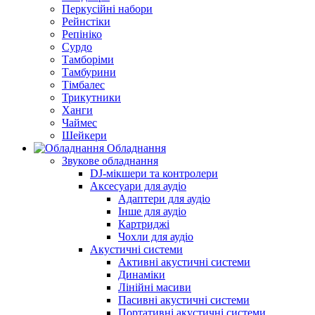
Перкусійні набори
Рейнстіки
Репініко
Сурдо
Тамборіми
Тамбурини
Тімбалес
Трикутники
Ханги
Чаймес
Шейкери
Обладнання
Звукове обладнання
DJ-мікшери та контролери
Аксесуари для аудіо
Адаптери для аудіо
Інше для аудіо
Картриджі
Чохли для аудіо
Акустичні системи
Активні акустичні системи
Динаміки
Лінійні масиви
Пасивні акустичні системи
Портативні акустичні системи