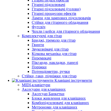
Гітарні педалі ефектів
Гітарні підсилювачі
Гітарні підсилювачі (голови)
Гітарні процесори ефектів
Лампи для лампових підсилювачів
Стійки для гітарного обладнання
Футсвіч
Чохли і кейси для гітарного обладнання
Комплектуючі для гітар
Бриджі, тремоло для гітар
Гвинти
Звукознімачі для гітар
Кілкова механіка для гітар
Перемикачі
Пікгарди, накладки, панелі
Поріжки
Потенціометри, ручки
Стійки, гаки, підніжки для гітар
Клавішні інструменти
MIDI-клавіатури
Аксесуари для клавішних
Аксесуар Банкетки
Блоки живлення для клавішних
Комбопідсилювачі для клавішних
Метрономи для клавішних