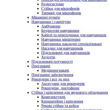
Радіосистеми
Стійки для мікрофонів
Тримачі для мікрофонів
Мікшерні пульти
Навушники і гарнітури
Амбушюри
Бездротові навушники
Кабелі та перехідники для навушників
Навушники мініатюрні
Навушники накладні спеціалізовані
Насадки для навушників
Підсилювачі для навушників
Хедсети
Підсилювачі потужності
Програвачі
Медіапрогравачі
Програмне забезпечення
Рекордери і все до них
Аксесуари для рекордерів
Рекордери, диктофони
Стійки і кріплення для звукового обладнання
Комплектуючі
Кронштейни і кріплення
Рекові стійки та кейси