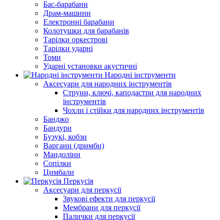
Бас-барабани
Драм-машини
Електронні барабани
Колотушки для барабанів
Тарілки оркестрові
Тарілки ударні
Томи
Ударні установки акустичні
Народні інструменти
Аксесуари для народних інструментів
Струни, ключі, каподастри для народних
інструментів
Чохли і стійки для народних інструментів
Банджо
Бандури
Бузукі, кобзи
Варгани (дримби)
Мандоліни
Сопілки
Цимбали
Перкусія
Аксесуари для перкусії
Звукові ефекти для перкусії
Мембрани для перкусії
Палички для перкусії