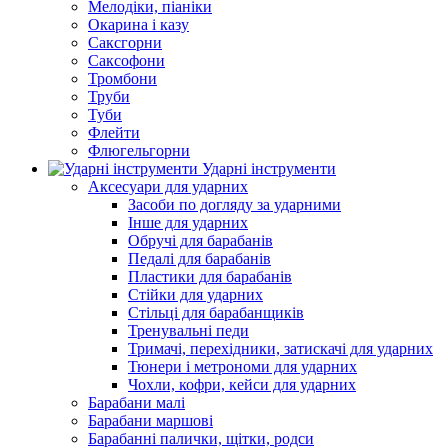
Мелодіки, піаніки
Окарина і казу
Саксгорни
Саксофони
Тромбони
Труби
Туби
Флейти
Флюгельгорни
Ударні інструменти
Аксесуари для ударних
Засоби по догляду за ударними
Інше для ударних
Обручі для барабанів
Педалі для барабанів
Пластики для барабанів
Стійки для ударних
Стільці для барабанщиків
Тренувальні педи
Тримачі, перехідники, затискачі для ударних
Тюнери і метрономи для ударних
Чохли, кофри, кейси для ударних
Барабани малі
Барабани маршові
Барабанні палички, щітки, родси