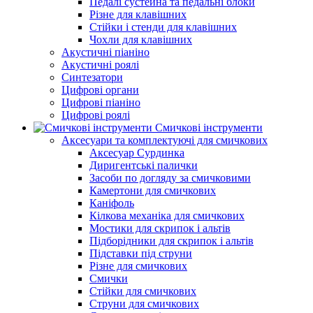
Педалі сустейна та педальні блоки
Різне для клавішних
Стійки і стенди для клавішних
Чохли для клавішних
Акустичні піаніно
Акустичні роялі
Синтезатори
Цифрові органи
Цифрові піаніно
Цифрові роялі
Смичкові інструменти
Аксесуари та комплектуючі для смичкових
Аксесуар Сурдинка
Диригентські палички
Засоби по догляду за смичковими
Камертони для смичкових
Каніфоль
Кілкова механіка для смичкових
Мостики для скрипок і альтів
Підборiдники для скрипок і альтів
Підставки під струни
Різне для смичкових
Смички
Стійки для смичкових
Струни для смичкових