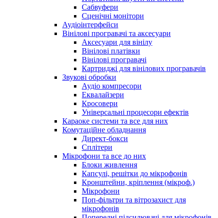
Сабвуфери
Сценічні монітори
Аудіоінтерфейси
Вінілові програвачі та аксесуари
Аксесуари для вінілу
Вінілові платівки
Вінілові програвачі
Картриджі для вінілових програвачів
Звукові обробки
Аудіо компресори
Еквалайзери
Кросовери
Універсальні процесори ефектів
Караоке системи та все для них
Комутаційне обладнання
Директ-бокси
Сплітери
Мікрофони та все до них
Блоки живлення
Капсулі, решітки до мікрофонів
Кронштейни, кріплення (мікроф.)
Мікрофони
Поп-фільтри та вітрозахист для
мікрофонів
Попередні підсилювачі для мікрофонів