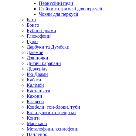
Перкусійні педи
Стійки та тримачі для перкусії
Чохли для перкусії
Бата
Бонго
Бубни і драми
Глюкофони
Гуіро
Дарбуки та Думбеки
Джембе
Дзвіночки
Дитячі барабани
Діджеріду
Ібо Драми
Кабаса
Калімби
Кастаньєти
Кахони
Клавеси
Ковбели, тон-блоки, туби
Колотушки та трещітки
Конги
Маракаси
Металофони, ксилофони
Пандейро