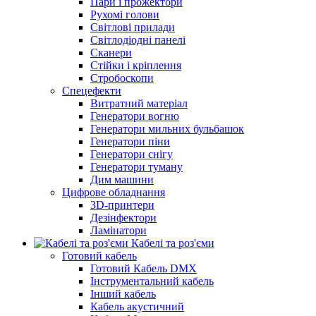
Пари і прожектори
Рухомі голови
Світлові прилади
Світлодіодні панелі
Сканери
Стійки і кріплення
Стробоскопи
Спецефекти
Витратний матеріал
Генератори вогню
Генератори мильних бульбашок
Генератори піни
Генератори снігу
Генератори туману
Дим машини
Цифрове обладнання
3D-принтери
Дезінфектори
Ламінатори
Кабелі та роз'єми
Готовий кабель
Готовий Кабель DMX
Інструментальний кабель
Інший кабель
Кабель акустичний