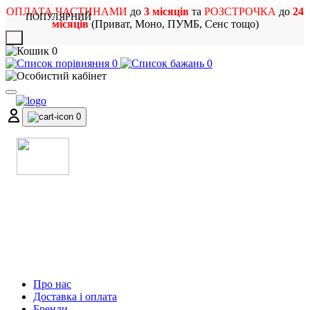
ОПЛАТА ЧАСТИНАМИ
до
3 місяців
та
РОЗСТРОЧКА
до
24
ПОПУЛЯРНИЙ
місяців
(Приват, Моно, ПУМБ, Сенс тощо)
X
0
0
0
0
МАГАЗИН
МУЗИЧНИХ ІНСТРУМЕНТІВ
ТА РОК АТРИБУТИКИ
Про нас
Доставка і оплата
Бренди