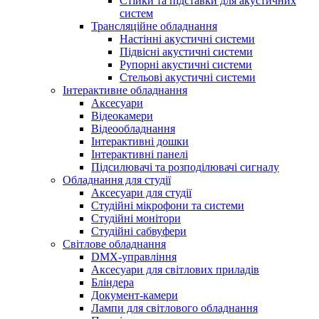
Стійки та підставки для акустичних
систем
Трансляційне обладнання
Настінні акустичні системи
Підвісні акустичні системи
Рупорні акустичні системи
Стельові акустичні системи
Інтерактивне обладнання
Аксесуари
Відеокамери
Відеообладнання
Інтерактивні дошки
Інтерактивні панелі
Підсилювачі та розподілювачі сигналу
Обладнання для студії
Аксесуари для студії
Студійні мікрофони та системи
Студійні монітори
Студійні сабвуфери
Світлове обладнання
DMX-управління
Аксесуари для світлових приладів
Бліндера
Документ-камери
Лампи для світлового обладнання