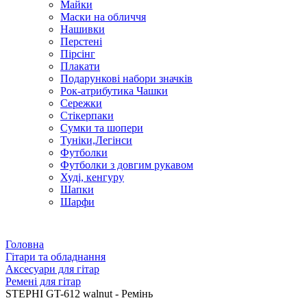
Майки
Маски на обличчя
Нашивки
Перстені
Пірсінг
Плакати
Подарункові набори значків
Рок-атрибутика Чашки
Сережки
Стікерпаки
Сумки та шопери
Туніки,Легінси
Футболки
Футболки з довгим рукавом
Худі, кенгуру
Шапки
Шарфи
Головна
Гітари та обладнання
Аксесуари для гітар
Ремені для гітар
STEPHI GT-612 walnut - Ремінь