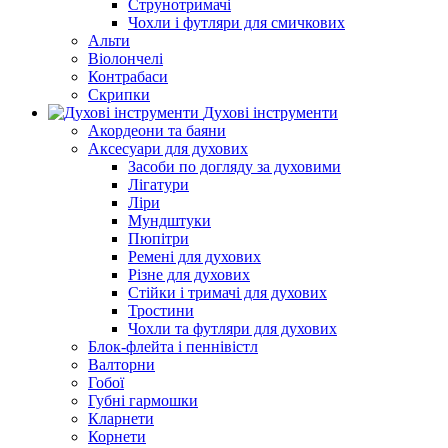
Струнотримачі
Чохли і футляри для смичкових
Альти
Віолончелі
Контрабаси
Скрипки
Духові інструменти
Акордеони та баяни
Аксесуари для духових
Засоби по догляду за духовими
Лігатури
Ліри
Мундштуки
Пюпітри
Ремені для духових
Різне для духових
Стійки і тримачі для духових
Тростини
Чохли та футляри для духових
Блок-флейта і пеннівістл
Валторни
Гобої
Губні гармошки
Кларнети
Корнети