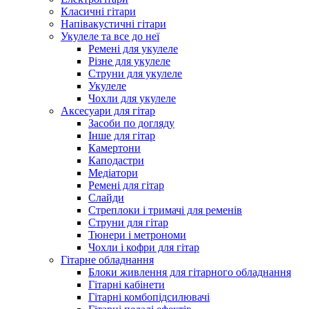
Класичні гітари
Напівакустичні гітари
Укулеле та все до неї
Ремені для укулеле
Різне для укулеле
Струни для укулеле
Укулеле
Чохли для укулеле
Аксесуари для гітар
Засоби по догляду
Інше для гітар
Камертони
Каподастри
Медіатори
Ремені для гітар
Слайди
Стреплоки і тримачі для ременів
Струни для гітар
Тюнери і метрономи
Чохли і кофри для гітар
Гітарне обладнання
Блоки живлення для гітарного обладнання
Гітарні кабінети
Гітарні комбопідсилювачі