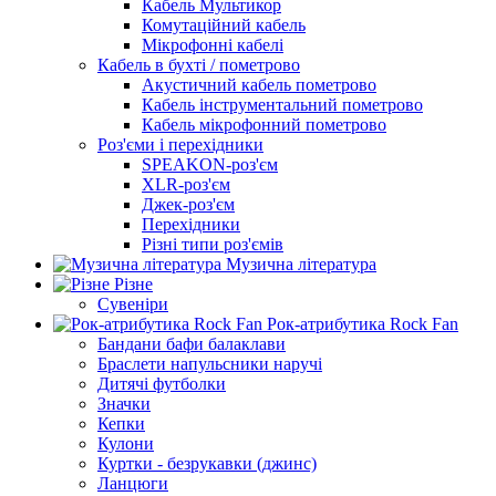
Кабель Мультикор
Комутаційний кабель
Мікрофонні кабелі
Кабель в бухті / пометрово
Акустичний кабель пометрово
Кабель інструментальний пометрово
Кабель мікрофонний пометрово
Роз'єми і перехідники
SPEAKON-роз'єм
XLR-роз'єм
Джек-роз'єм
Перехідники
Різні типи роз'ємів
Музична література
Різне
Сувеніри
Рок-атрибутика Rock Fan
Бандани бафи балаклави
Браслети напульсники наручі
Дитячі футболки
Значки
Кепки
Кулони
Куртки - безрукавки (джинс)
Ланцюги