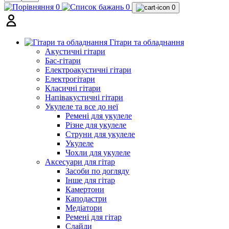
0
0
0
Гітари та обладнання
Акустичні гітари
Бас-гітари
Електроакустичні гітари
Електрогітари
Класичні гітари
Напівакустичні гітари
Укулеле та все до неї
Ремені для укулеле
Різне для укулеле
Струни для укулеле
Укулеле
Чохли для укулеле
Аксесуари для гітар
Засоби по догляду
Інше для гітар
Камертони
Каподастри
Медіатори
Ремені для гітар
Слайди