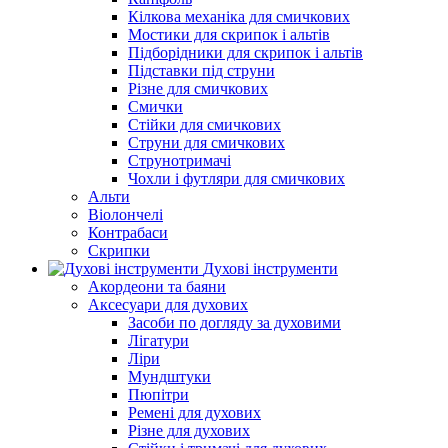
Кілкова механіка для смичкових
Мостики для скрипок і альтів
Підборiдники для скрипок і альтів
Підставки під струни
Різне для смичкових
Смички
Стійки для смичкових
Струни для смичкових
Струнотримачі
Чохли і футляри для смичкових
Альти
Віолончелі
Контрабаси
Скрипки
Духові інструменти
Акордеони та баяни
Аксесуари для духових
Засоби по догляду за духовими
Лігатури
Ліри
Мундштуки
Пюпітри
Ремені для духових
Різне для духових