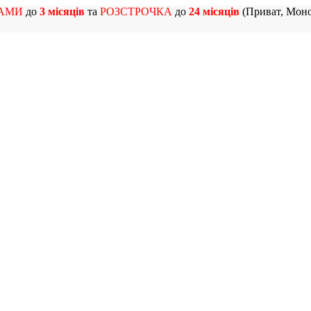
АМИ
до
3 місяців
та
РОЗСТРОЧКА
до
24 місяців
(Приват, Моно