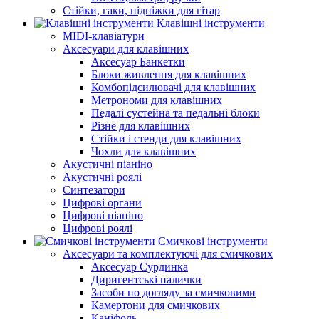
Стійки, гаки, підніжки для гітар
Клавішні інструменти
MIDI-клавіатури
Аксесуари для клавішних
Аксесуар Банкетки
Блоки живлення для клавішних
Комбопідсилювачі для клавішних
Метрономи для клавішних
Педалі сустейна та педальні блоки
Різне для клавішних
Стійки і стенди для клавішних
Чохли для клавішних
Акустичні піаніно
Акустичні роялі
Синтезатори
Цифрові органи
Цифрові піаніно
Цифрові роялі
Смичкові інструменти
Аксесуари та комплектуючі для смичкових
Аксесуар Сурдинка
Диригентські палички
Засоби по догляду за смичковими
Камертони для смичкових
Каніфоль