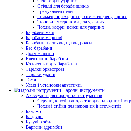
Стійки для ударних
Стільці для барабанщиків
Тренувальні педи
Тримачі, перехідники, затискачі для ударних
Тюнери і метрономи для ударних
Чохли, кофри, кейси для ударних
Барабани малі
Барабани маршові
Барабанні палички, щітки, родси
Бас-барабани
Драм-машини
Електронні барабани
Колотушки для барабанів
Тарілки оркестрові
Тарілки ударні
Томи
Ударні установки акустичні
Народні інструменти
Аксесуари для народних інструментів
Струни, ключі, каподастри для народних інст
Чохли і стійки для народних інструментів
Банджо
Бандури
Бузукі, кобзи
Варгани (дримби)