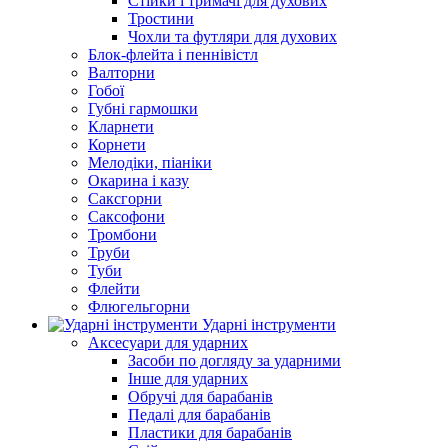
Стійки і тримачі для духових
Тростини
Чохли та футляри для духових
Блок-флейта і пеннівістл
Валторни
Гобої
Губні гармошки
Кларнети
Корнети
Мелодіки, піаніки
Окарина і казу
Саксгорни
Саксофони
Тромбони
Труби
Туби
Флейти
Флюгельгорни
Ударні інструменти
Аксесуари для ударних
Засоби по догляду за ударними
Інше для ударних
Обручі для барабанів
Педалі для барабанів
Пластики для барабанів