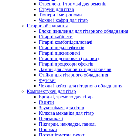
Стреплоки і тримачі для ременів
Струни для гітар
Тюнери і метрономи
Чохли і кофри для гітар
Гітарне обладнання
Блоки живлення для гітарного обладнання
Гітарні кабінети
Гітарні комбопідсилювачі
Гітарні педалі ефектів
Гітарні підсилювачі
Гітарні підсилювачі (голови)
Гітарні процесори ефектів
Лампи для лампових підсилювачів
Стійки для гітарного обладнання
Футсвіч
Чохли і кейси для гітарного обладнання
Комплектуючі для гітар
Бриджі, тремоло для гітар
Гвинти
Звукознімачі для гітар
Кілкова механіка для гітар
Перемикачі
Пікгарди, накладки, панелі
Поріжки
Потенціометри, ручки