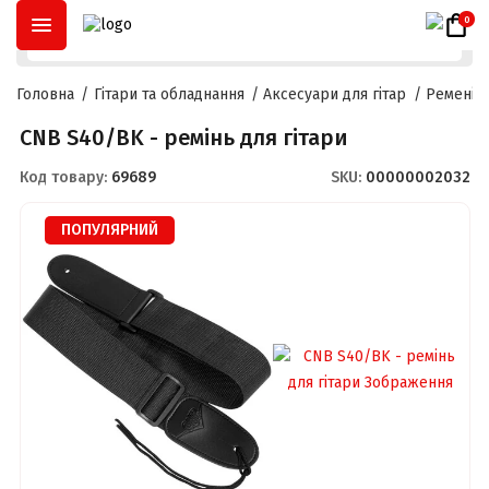
ОПЛАТА ЧАСТИНАМИ
ДО
3 МІСЯЦІВ
ТА
РОЗСТРОЧКА
ДО
2
0
Головна
Гітари та обладнання
Аксесуари для гітар
Ремені д
CNB S40/BK - ремінь для гітари
Код товару:
69689
SKU:
00000002032
ПОПУЛЯРНИЙ