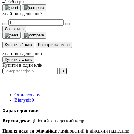
41 636 грн
Знайшли дешевше?
До кошика
Купити в 1 клік
Розстрочка online
Знайшли дешевше?
Купити в 1 клік
Купити в один клік
➔
Опис товару
Відгуків
0
Характеристики
Верхня дека
: цілісний канадський кедр
Нижня дека та обичайка
: ламінований індійський палісандр