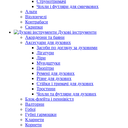
Струнотримачі
Чохли і футляри для смичкових
Альти
Віолончелі
Контрабаси
Скрипки
Духові інструменти
Акордеони та баяни
Аксесуари для духових
Засоби по догляду за духовими
Лігатури
Ліри
Мундштуки
Пюпітри
Ремені для духових
Різне для духових
Стійки і тримачі для духових
Тростини
Чохли та футляри для духових
Блок-флейта і пеннівістл
Валторни
Гобої
Губні гармошки
Кларнети
Корнети