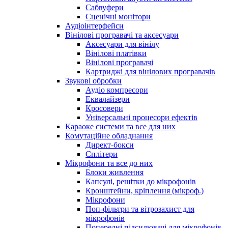
Сабвуфери
Сценічні монітори
Аудіоінтерфейси
Вінілові програвачі та аксесуари
Аксесуари для вінілу
Вінілові платівки
Вінілові програвачі
Картриджі для вінілових програвачів
Звукові обробки
Аудіо компресори
Еквалайзери
Кросовери
Універсальні процесори ефектів
Караоке системи та все для них
Комутаційне обладнання
Директ-бокси
Сплітери
Мікрофони та все до них
Блоки живлення
Капсулі, решітки до мікрофонів
Кронштейни, кріплення (мікроф.)
Мікрофони
Поп-фільтри та вітрозахист для
мікрофонів
Попередні підсилювачі для мікрофонів