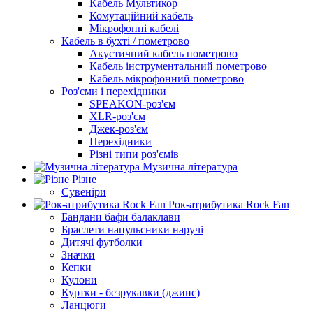
Кабель Мультикор
Комутаційний кабель
Мікрофонні кабелі
Кабель в бухті / пометрово
Акустичний кабель пометрово
Кабель інструментальний пометрово
Кабель мікрофонний пометрово
Роз'єми і перехідники
SPEAKON-роз'єм
XLR-роз'єм
Джек-роз'єм
Перехідники
Різні типи роз'ємів
Музична література
Різне
Сувеніри
Рок-атрибутика Rock Fan
Бандани бафи балаклави
Браслети напульсники наручі
Дитячі футболки
Значки
Кепки
Кулони
Куртки - безрукавки (джинс)
Ланцюги