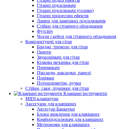
Гітарні педалі ефектів
Гітарні підсилювачі
Гітарні підсилювачі (голови)
Гітарні процесори ефектів
Лампи для лампових підсилювачів
Стійки для гітарного обладнання
Футсвіч
Чохли і кейси для гітарного обладнання
Комплектуючі для гітар
Бриджі, тремоло для гітар
Гвинти
Звукознімачі для гітар
Кілкова механіка для гітар
Перемикачі
Пікгарди, накладки, панелі
Поріжки
Потенціометри, ручки
Стійки, гаки, підніжки для гітар
Клавішні інструменти
MIDI-клавіатури
Аксесуари для клавішних
Аксесуар Банкетки
Блоки живлення для клавішних
Комбопідсилювачі для клавішних
Метрономи для клавішних