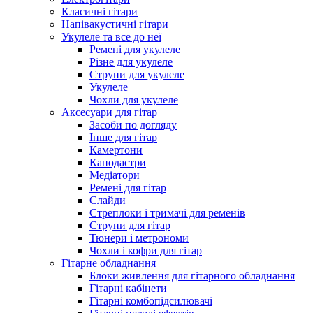
Класичні гітари
Напівакустичні гітари
Укулеле та все до неї
Ремені для укулеле
Різне для укулеле
Струни для укулеле
Укулеле
Чохли для укулеле
Аксесуари для гітар
Засоби по догляду
Інше для гітар
Камертони
Каподастри
Медіатори
Ремені для гітар
Слайди
Стреплоки і тримачі для ременів
Струни для гітар
Тюнери і метрономи
Чохли і кофри для гітар
Гітарне обладнання
Блоки живлення для гітарного обладнання
Гітарні кабінети
Гітарні комбопідсилювачі