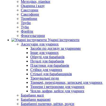
Мелодіки, піаніки
Окарина і казу
Саксгорни
Саксофони
Тромбони
Труби
Туби
Флейти
Флюгельгорни
Ударні інструменти
Аксесуари для ударних
Засоби по догляду за ударними
Інше для ударних
Обручі для барабанів
Педалі для барабанів
Пластики для барабанів
Стійки для ударних
Стільці для барабанщиків
Тренувальні педи
Тримачі, перехідники, затискачі для ударних
Тюнери і метрономи для ударних
Чохли, кофри, кейси для ударних
Барабани малі
Барабани маршові
Барабанні палички, щітки, родси