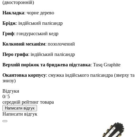
(двосторонній)
Накладка
: чорне дерево
Брідж
: індійський палісандр
Гриф
: гондурасський кедр
Колковий механізм
: позолочений
Перо грифа
: індійський палісандр
Верхній поріжок та бриджева підставка
: Tusq Graphite
Окантовка корпусу
: смужка індійського палісандра (зверху та
знизу)
Відгуки
0
/ 5
середній рейтинг товара
Написати відгук
Написати відгук