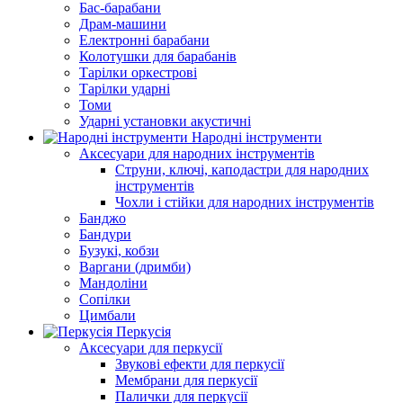
Бас-барабани
Драм-машини
Електронні барабани
Колотушки для барабанів
Тарілки оркестрові
Тарілки ударні
Томи
Ударні установки акустичні
Народні інструменти
Аксесуари для народних інструментів
Струни, ключі, каподастри для народних
інструментів
Чохли і стійки для народних інструментів
Банджо
Бандури
Бузукі, кобзи
Варгани (дримби)
Мандоліни
Сопілки
Цимбали
Перкусія
Аксесуари для перкусії
Звукові ефекти для перкусії
Мембрани для перкусії
Палички для перкусії