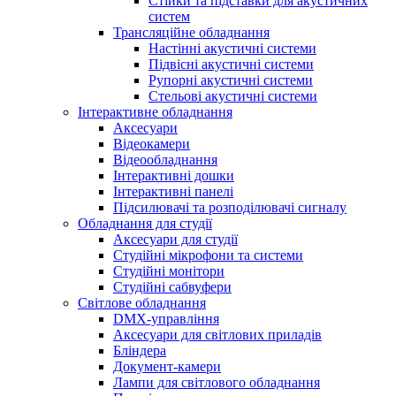
Стійки та підставки для акустичних
систем
Трансляційне обладнання
Настінні акустичні системи
Підвісні акустичні системи
Рупорні акустичні системи
Стельові акустичні системи
Інтерактивне обладнання
Аксесуари
Відеокамери
Відеообладнання
Інтерактивні дошки
Інтерактивні панелі
Підсилювачі та розподілювачі сигналу
Обладнання для студії
Аксесуари для студії
Студійні мікрофони та системи
Студійні монітори
Студійні сабвуфери
Світлове обладнання
DMX-управління
Аксесуари для світлових приладів
Бліндера
Документ-камери
Лампи для світлового обладнання