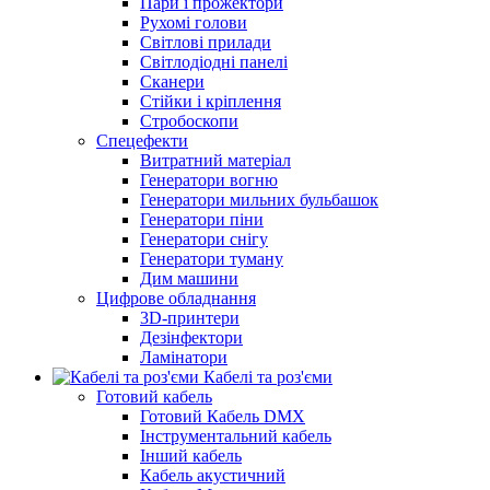
Пари і прожектори
Рухомі голови
Світлові прилади
Світлодіодні панелі
Сканери
Стійки і кріплення
Стробоскопи
Спецефекти
Витратний матеріал
Генератори вогню
Генератори мильних бульбашок
Генератори піни
Генератори снігу
Генератори туману
Дим машини
Цифрове обладнання
3D-принтери
Дезінфектори
Ламінатори
Кабелі та роз'єми
Готовий кабель
Готовий Кабель DMX
Інструментальний кабель
Інший кабель
Кабель акустичний