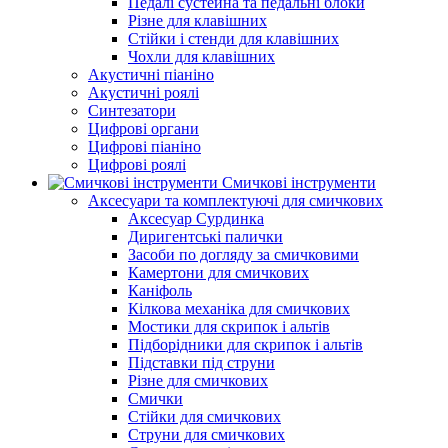
Педалі сустейна та педальні блоки
Різне для клавішних
Стійки і стенди для клавішних
Чохли для клавішних
Акустичні піаніно
Акустичні роялі
Синтезатори
Цифрові органи
Цифрові піаніно
Цифрові роялі
Смичкові інструменти
Аксесуари та комплектуючі для смичкових
Аксесуар Сурдинка
Диригентські палички
Засоби по догляду за смичковими
Камертони для смичкових
Каніфоль
Кілкова механіка для смичкових
Мостики для скрипок і альтів
Підборiдники для скрипок і альтів
Підставки під струни
Різне для смичкових
Смички
Стійки для смичкових
Струни для смичкових