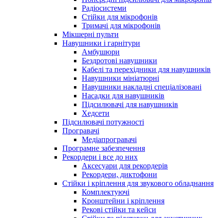
Радіосистеми
Стійки для мікрофонів
Тримачі для мікрофонів
Мікшерні пульти
Навушники і гарнітури
Амбушюри
Бездротові навушники
Кабелі та перехідники для навушників
Навушники мініатюрні
Навушники накладні спеціалізовані
Насадки для навушників
Підсилювачі для навушників
Хедсети
Підсилювачі потужності
Програвачі
Медіапрогравачі
Програмне забезпечення
Рекордери і все до них
Аксесуари для рекордерів
Рекордери, диктофони
Стійки і кріплення для звукового обладнання
Комплектуючі
Кронштейни і кріплення
Рекові стійки та кейси