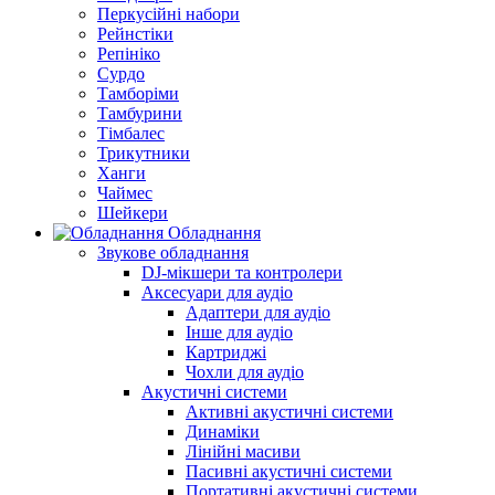
Перкусійні набори
Рейнстіки
Репініко
Сурдо
Тамборіми
Тамбурини
Тімбалес
Трикутники
Ханги
Чаймес
Шейкери
Обладнання
Звукове обладнання
DJ-мікшери та контролери
Аксесуари для аудіо
Адаптери для аудіо
Інше для аудіо
Картриджі
Чохли для аудіо
Акустичні системи
Активні акустичні системи
Динаміки
Лінійні масиви
Пасивні акустичні системи
Портативні акустичні системи