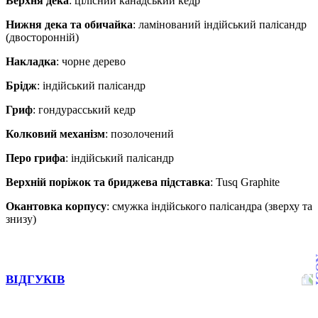
Верхня дека
: цілісний канадський кедр
Нижня дека та обичайка
: ламінований індійський палісандр
(двосторонній)
Накладка
: чорне дерево
Брідж
: індійський палісандр
Гриф
: гондурасський кедр
Колковий механізм
: позолочений
Перо грифа
: індійський палісандр
Верхній поріжок та бриджева підставка
: Tusq Graphite
Окантовка корпусу
: смужка індійського палісандра (зверху та
знизу)
ВІДГУКІВ