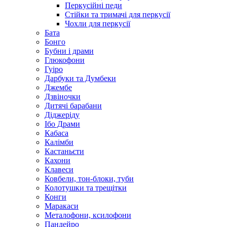
Перкусійні педи
Стійки та тримачі для перкусії
Чохли для перкусії
Бата
Бонго
Бубни і драми
Глюкофони
Гуіро
Дарбуки та Думбеки
Джембе
Дзвіночки
Дитячі барабани
Діджеріду
Ібо Драми
Кабаса
Калімби
Кастаньєти
Кахони
Клавеси
Ковбели, тон-блоки, туби
Колотушки та трещітки
Конги
Маракаси
Металофони, ксилофони
Пандейро