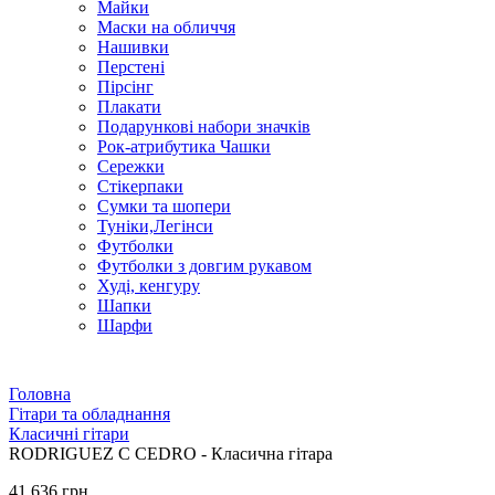
Майки
Маски на обличчя
Нашивки
Перстені
Пірсінг
Плакати
Подарункові набори значків
Рок-атрибутика Чашки
Сережки
Стікерпаки
Сумки та шопери
Туніки,Легінси
Футболки
Футболки з довгим рукавом
Худі, кенгуру
Шапки
Шарфи
Головна
Гітари та обладнання
Класичні гітари
RODRIGUEZ C CEDRO - Класична гітара
41 636 грн