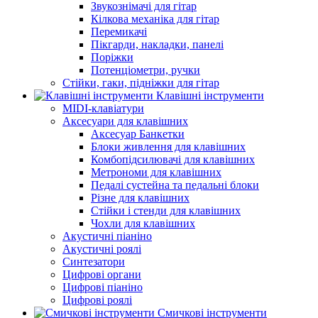
Звукознімачі для гітар
Кілкова механіка для гітар
Перемикачі
Пікгарди, накладки, панелі
Поріжки
Потенціометри, ручки
Стійки, гаки, підніжки для гітар
Клавішні інструменти
MIDI-клавіатури
Аксесуари для клавішних
Аксесуар Банкетки
Блоки живлення для клавішних
Комбопідсилювачі для клавішних
Метрономи для клавішних
Педалі сустейна та педальні блоки
Різне для клавішних
Стійки і стенди для клавішних
Чохли для клавішних
Акустичні піаніно
Акустичні роялі
Синтезатори
Цифрові органи
Цифрові піаніно
Цифрові роялі
Смичкові інструменти