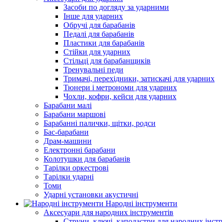
Засоби по догляду за ударними
Інше для ударних
Обручі для барабанів
Педалі для барабанів
Пластики для барабанів
Стійки для ударних
Стільці для барабанщиків
Тренувальні педи
Тримачі, перехідники, затискачі для ударних
Тюнери і метрономи для ударних
Чохли, кофри, кейси для ударних
Барабани малі
Барабани маршові
Барабанні палички, щітки, родси
Бас-барабани
Драм-машини
Електронні барабани
Колотушки для барабанів
Тарілки оркестрові
Тарілки ударні
Томи
Ударні установки акустичні
Народні інструменти
Аксесуари для народних інструментів
Струни, ключі, каподастри для народних інст