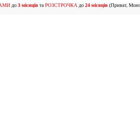
АМИ
до
3 місяців
та
РОЗСТРОЧКА
до
24 місяців
(Приват, Моно