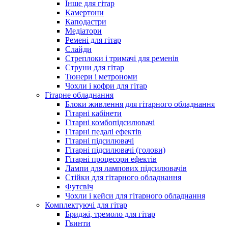
Інше для гітар
Камертони
Каподастри
Медіатори
Ремені для гітар
Слайди
Стреплоки і тримачі для ременів
Струни для гітар
Тюнери і метрономи
Чохли і кофри для гітар
Гітарне обладнання
Блоки живлення для гітарного обладнання
Гітарні кабінети
Гітарні комбопідсилювачі
Гітарні педалі ефектів
Гітарні підсилювачі
Гітарні підсилювачі (голови)
Гітарні процесори ефектів
Лампи для лампових підсилювачів
Стійки для гітарного обладнання
Футсвіч
Чохли і кейси для гітарного обладнання
Комплектуючі для гітар
Бриджі, тремоло для гітар
Гвинти