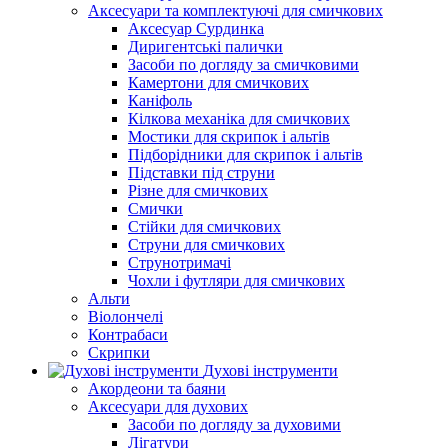
Аксесуари та комплектуючі для смичкових
Аксесуар Сурдинка
Диригентські палички
Засоби по догляду за смичковими
Камертони для смичкових
Каніфоль
Кілкова механіка для смичкових
Мостики для скрипок і альтів
Підборiдники для скрипок і альтів
Підставки під струни
Різне для смичкових
Смички
Стійки для смичкових
Струни для смичкових
Струнотримачі
Чохли і футляри для смичкових
Альти
Віолончелі
Контрабаси
Скрипки
Духові інструменти
Акордеони та баяни
Аксесуари для духових
Засоби по догляду за духовими
Лігатури