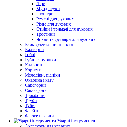
Ліри
Мундштуки
Пюпітри
Ремені для духових
Різне для духових
Стійки і тримачі для духових
Тростини
Чохли та футляри для духових
Блок-флейта і пеннівістл
Валторни
Гобої
Губні гармошки
Кларнети
Корнети
Мелодіки, піаніки
Окарина і казу
Саксгорни
Саксофони
Тромбони
Труби
Туби
Флейти
Флюгельгорни
Ударні інструменти
Аксесуари для ударних