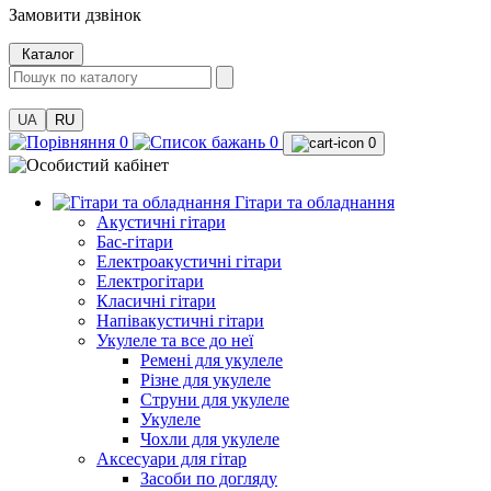
Замовити дзвінок
Каталог
UA
RU
0
0
0
Гітари та обладнання
Акустичні гітари
Бас-гітари
Електроакустичні гітари
Електрогітари
Класичні гітари
Напівакустичні гітари
Укулеле та все до неї
Ремені для укулеле
Різне для укулеле
Струни для укулеле
Укулеле
Чохли для укулеле
Аксесуари для гітар
Засоби по догляду