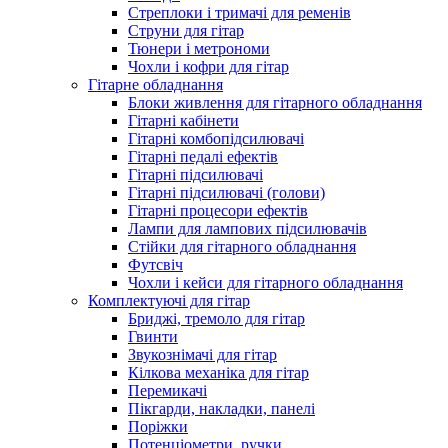
Стреплоки і тримачі для ременів
Струни для гітар
Тюнери і метрономи
Чохли і кофри для гітар
Гітарне обладнання
Блоки живлення для гітарного обладнання
Гітарні кабінети
Гітарні комбопідсилювачі
Гітарні педалі ефектів
Гітарні підсилювачі
Гітарні підсилювачі (голови)
Гітарні процесори ефектів
Лампи для лампових підсилювачів
Стійки для гітарного обладнання
Футсвіч
Чохли і кейси для гітарного обладнання
Комплектуючі для гітар
Бриджі, тремоло для гітар
Гвинти
Звукознімачі для гітар
Кілкова механіка для гітар
Перемикачі
Пікгарди, накладки, панелі
Поріжки
Потенціометри, ручки