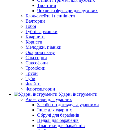
Стійки і тримачі для духових
Тростини
Чохли та футляри для духових
Блок-флейта і пеннівістл
Валторни
Гобої
Губні гармошки
Кларнети
Корнети
Мелодіки, піаніки
Окарина і казу
Саксгорни
Саксофони
Тромбони
Труби
Туби
Флейти
Флюгельгорни
Ударні інструменти
Аксесуари для ударних
Засоби по догляду за ударними
Інше для ударних
Обручі для барабанів
Педалі для барабанів
Пластики для барабанів