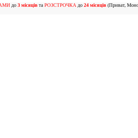
АМИ
до
3 місяців
та
РОЗСТРОЧКА
до
24 місяців
(Приват, Моно