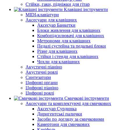
Стійки, гаки, підніжки для гітар
Клавішні інструменти
MIDI-клавіатури
Аксесуари для клавішних
Аксесуар Банкетки
Блоки живлення для клавішних
Комбопідсилювачі для клавішних
Метрономи для клавішних
Педалі сустейна та педальні блоки
Різне для клавішних
Стійки і стенди для клавішних
Чохли для клавішних
Акустичні піаніно
Акустичні роялі
Синтезатори
Цифрові органи
Цифрові піаніно
Цифрові роялі
Смичкові інструменти
Аксесуари та комплектуючі для смичкових
Аксесуар Сурдинка
Диригентські палички
Засоби по догляду за смичковими
Камертони для смичкових
Каніфоль