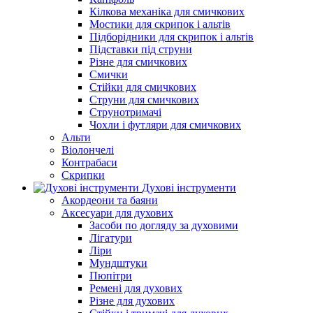
Кілкова механіка для смичкових
Мостики для скрипок і альтів
Підборiдники для скрипок і альтів
Підставки під струни
Різне для смичкових
Смички
Стійки для смичкових
Струни для смичкових
Струнотримачі
Чохли і футляри для смичкових
Альти
Віолончелі
Контрабаси
Скрипки
Духові інструменти
Акордеони та баяни
Аксесуари для духових
Засоби по догляду за духовими
Лігатури
Ліри
Мундштуки
Пюпітри
Ремені для духових
Різне для духових