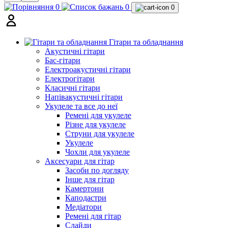
0
0
0
Гітари та обладнання
Акустичні гітари
Бас-гітари
Електроакустичні гітари
Електрогітари
Класичні гітари
Напівакустичні гітари
Укулеле та все до неї
Ремені для укулеле
Різне для укулеле
Струни для укулеле
Укулеле
Чохли для укулеле
Аксесуари для гітар
Засоби по догляду
Інше для гітар
Камертони
Каподастри
Медіатори
Ремені для гітар
Слайди