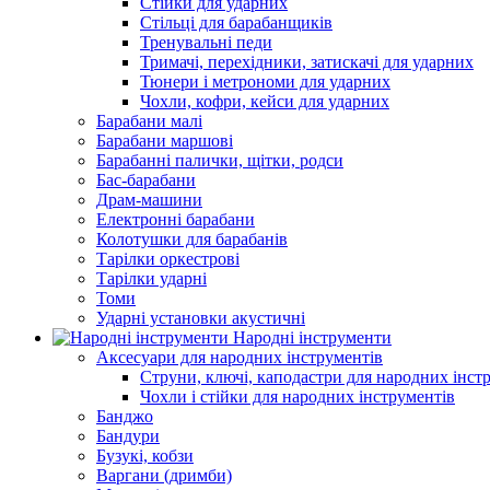
Стійки для ударних
Стільці для барабанщиків
Тренувальні педи
Тримачі, перехідники, затискачі для ударних
Тюнери і метрономи для ударних
Чохли, кофри, кейси для ударних
Барабани малі
Барабани маршові
Барабанні палички, щітки, родси
Бас-барабани
Драм-машини
Електронні барабани
Колотушки для барабанів
Тарілки оркестрові
Тарілки ударні
Томи
Ударні установки акустичні
Народні інструменти
Аксесуари для народних інструментів
Струни, ключі, каподастри для народних інст
Чохли і стійки для народних інструментів
Банджо
Бандури
Бузукі, кобзи
Варгани (дримби)