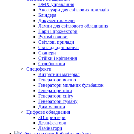
DMX-управління
Аксесуари для світлових приладів
Бліндера
Документ-камери
Лампи для світлового обладнання
Пари і прожектори
Рухомі голови
Світлові прилади
Світлодіодні панелі
Сканери
Стійки і кріплення
Стробоскопи
Спецефекти
Витратний матеріал
Генератори вогню
Генератори мильних бульбашок
Генератори піни
Генератори снігу
Генератори туману
Дим машини
Цифрове обладнання
3D-принтери
Дезінфектори
Ламінатори
Кабелі та роз'єми