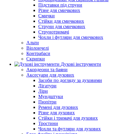
Підставки під струни
Різне для смичкових
Смички
Стійки для смичкових
Струни для смичкових
Струнотримачі
Чохли і футляри для смичкових
Альти
Віолончелі
Контрабаси
Скрипки
Духові інструменти
Акордеони та баяни
Аксесуари для духових
Засоби по догляду за духовими
Лігатури
Ліри
Мундштуки
Пюпітри
Ремені для духових
Різне для духових
Стійки і тримачі для духових
Тростини
Чохли та футляри для духових