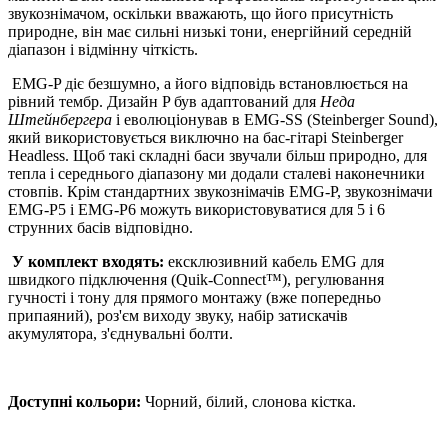
звукознімачом, оскільки вважають, що його присутність
природне, він має сильні низькі тони, енергійний середній
діапазон і відмінну чіткість.
EMG-P діє безшумно, а його відповідь встановлюється на
рівний тембр. Дизайн P був адаптований для
Неда
Штейнбергера
і еволюціонував в EMG-SS (Steinberger Sound),
який використовується виключно на бас-гітарі Steinberger
Headless. Щоб такі складні баси звучали більш природно, для
тепла і середнього діапазону ми додали сталеві наконечники
стовпів. Крім стандартних звукознімачів EMG-P, звукознімачи
EMG-P5 і EMG-P6 можуть використовуватися для 5 і 6
струнних басів відповідно.
У комплект входять:
ексклюзивний кабель EMG для
швидкого підключення (Quik-Connect™), регулювання
гучності і тону для прямого монтажу (вже попередньо
припаяний), роз'єм виходу звуку, набір затискачів
акумулятора, з'єднувальні болти.
Доступні кольори:
Чорний, білий, слонова кістка.