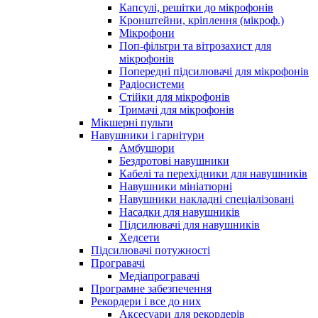
Капсулі, решітки до мікрофонів
Кронштейни, кріплення (мікроф.)
Мікрофони
Поп-фільтри та вітрозахист для
мікрофонів
Попередні підсилювачі для мікрофонів
Радіосистеми
Стійки для мікрофонів
Тримачі для мікрофонів
Мікшерні пульти
Навушники і гарнітури
Амбушюри
Бездротові навушники
Кабелі та перехідники для навушників
Навушники мініатюрні
Навушники накладні спеціалізовані
Насадки для навушників
Підсилювачі для навушників
Хедсети
Підсилювачі потужності
Програвачі
Медіапрогравачі
Програмне забезпечення
Рекордери і все до них
Аксесуари для рекордерів