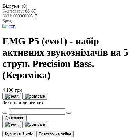
Відгуки:
(0)
Код товару:
68467
SKU:
00000000517
Бренд:
EMG P5 (evo1) - набір
активних звукознімачів на 5
струн. Precision Bass.
(Кераміка)
4 106 грн
Знайшли дешевше?
До кошика
Купити в 1 клік
Розстрочка online