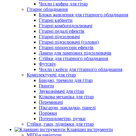
Чохли і кофри для гітар
Гітарне обладнання
Блоки живлення для гітарного обладнання
Гітарні кабінети
Гітарні комбопідсилювачі
Гітарні педалі ефектів
Гітарні підсилювачі
Гітарні підсилювачі (голови)
Гітарні процесори ефектів
Лампи для лампових підсилювачів
Стійки для гітарного обладнання
Футсвіч
Чохли і кейси для гітарного обладнання
Комплектуючі для гітар
Бриджі, тремоло для гітар
Гвинти
Звукознімачі для гітар
Кілкова механіка для гітар
Перемикачі
Пікгарди, накладки, панелі
Поріжки
Потенціометри, ручки
Стійки, гаки, підніжки для гітар
Клавішні інструменти
MIDI-клавіатури