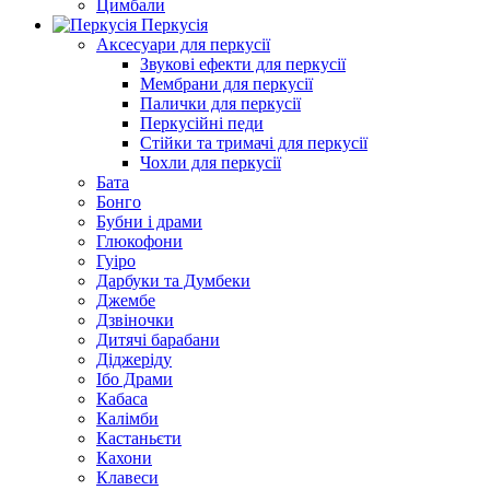
Цимбали
Перкусія
Аксесуари для перкусії
Звукові ефекти для перкусії
Мембрани для перкусії
Палички для перкусії
Перкусійні педи
Стійки та тримачі для перкусії
Чохли для перкусії
Бата
Бонго
Бубни і драми
Глюкофони
Гуіро
Дарбуки та Думбеки
Джембе
Дзвіночки
Дитячі барабани
Діджеріду
Ібо Драми
Кабаса
Калімби
Кастаньєти
Кахони
Клавеси