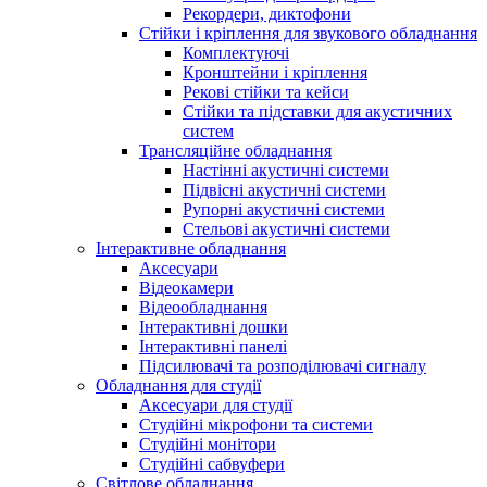
Рекордери, диктофони
Стійки і кріплення для звукового обладнання
Комплектуючі
Кронштейни і кріплення
Рекові стійки та кейси
Стійки та підставки для акустичних
систем
Трансляційне обладнання
Настінні акустичні системи
Підвісні акустичні системи
Рупорні акустичні системи
Стельові акустичні системи
Інтерактивне обладнання
Аксесуари
Відеокамери
Відеообладнання
Інтерактивні дошки
Інтерактивні панелі
Підсилювачі та розподілювачі сигналу
Обладнання для студії
Аксесуари для студії
Студійні мікрофони та системи
Студійні монітори
Студійні сабвуфери
Світлове обладнання