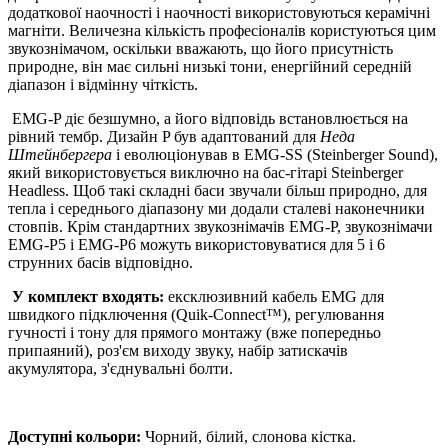
додаткової наочності і наочності використовуються керамічні
магніти. Величезна кількість професіоналів користуються цим
звукознімачом, оскільки вважають, що його присутність
природне, він має сильні низькі тони, енергійний середній
діапазон і відмінну чіткість.
EMG-P діє безшумно, а його відповідь встановлюється на
рівний тембр. Дизайн P був адаптований для
Неда
Штейнбергера
і еволюціонував в EMG-SS (Steinberger Sound),
який використовується виключно на бас-гітарі Steinberger
Headless. Щоб такі складні баси звучали більш природно, для
тепла і середнього діапазону ми додали сталеві наконечники
стовпів. Крім стандартних звукознімачів EMG-P, звукознімачи
EMG-P5 і EMG-P6 можуть використовуватися для 5 і 6
струнних басів відповідно.
У комплект входять:
ексклюзивний кабель EMG для
швидкого підключення (Quik-Connect™), регулювання
гучності і тону для прямого монтажу (вже попередньо
припаяний), роз'єм виходу звуку, набір затискачів
акумулятора, з'єднувальні болти.
Доступні кольори:
Чорний, білий, слонова кістка.