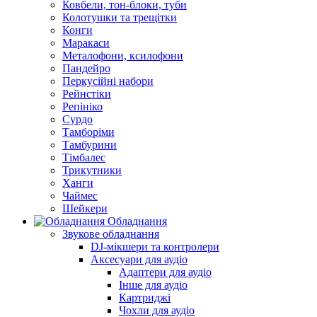
Ковбели, тон-блоки, туби
Колотушки та трещітки
Конги
Маракаси
Металофони, ксилофони
Пандейро
Перкусійні набори
Рейнстіки
Репініко
Сурдо
Тамборіми
Тамбурини
Тімбалес
Трикутники
Ханги
Чаймес
Шейкери
Обладнання
Звукове обладнання
DJ-мікшери та контролери
Аксесуари для аудіо
Адаптери для аудіо
Інше для аудіо
Картриджі
Чохли для аудіо