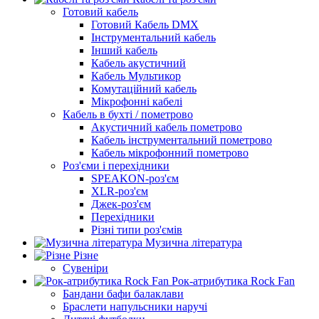
Готовий кабель
Готовий Кабель DMX
Інструментальний кабель
Інший кабель
Кабель акустичний
Кабель Мультикор
Комутаційний кабель
Мікрофонні кабелі
Кабель в бухті / пометрово
Акустичний кабель пометрово
Кабель інструментальний пометрово
Кабель мікрофонний пометрово
Роз'єми і перехідники
SPEAKON-роз'єм
XLR-роз'єм
Джек-роз'єм
Перехідники
Різні типи роз'ємів
Музична література
Різне
Сувеніри
Рок-атрибутика Rock Fan
Бандани бафи балаклави
Браслети напульсники наручі