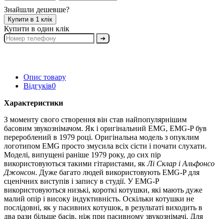
Знайшли дешевше?
Купити в 1 клік
Купити в один клік
➔
Опис товару
Відгуків
0
Характеристики
З моменту свого створення він став найпопулярнішим
басовим звукознімачом. Як і оригінальний EMG, EMG-P був
перероблений в 1979 році. Оригінальна модель з опуклим
логотипом EMG просто змусила всіх сісти і почати слухати.
Моделі, випущені раніше 1979 року, до сих пір
використовуються такими гітаристами, як
Лі Склар і Альфонсо
Джонсон
. Дуже багато людей використовують EMG-P для
сценічних виступів і запису в студії. У EMG-P
використовуються низькі, короткі котушки, які мають дуже
малий опір і високу індуктивність. Оскільки котушки не
послідовні, як у пасивних котушок, в результаті виходить в
два рази більше басів, ніж при пасивному звукознімачі. Для