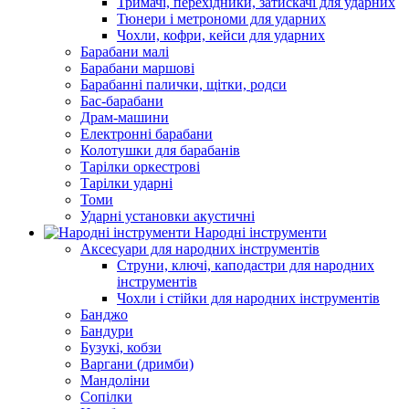
Тримачі, перехідники, затискачі для ударних
Тюнери і метрономи для ударних
Чохли, кофри, кейси для ударних
Барабани малі
Барабани маршові
Барабанні палички, щітки, родси
Бас-барабани
Драм-машини
Електронні барабани
Колотушки для барабанів
Тарілки оркестрові
Тарілки ударні
Томи
Ударні установки акустичні
Народні інструменти
Аксесуари для народних інструментів
Струни, ключі, каподастри для народних
інструментів
Чохли і стійки для народних інструментів
Банджо
Бандури
Бузукі, кобзи
Варгани (дримби)
Мандоліни
Сопілки