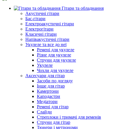
Гітари та обладнання
Акустичні гітари
Бас-гітари
Електроакустичні гітари
Електрогітари
Класичні гітари
Напівакустичні гітари
Укулеле та все до неї
Ремені для укулеле
Різне для укулеле
Струни для укулеле
Укулеле
Чохли для укулеле
Аксесуари для гітар
Засоби по догляду
Інше для гітар
Камертони
Каподастри
Медіатори
Ремені для гітар
Слайди
Стреплоки і тримачі для ременів
Струни для гітар
Тюнери і метрономи