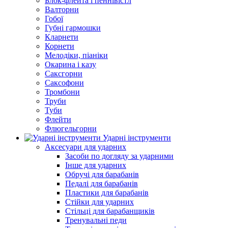
Блок-флейта і пеннівістл
Валторни
Гобої
Губні гармошки
Кларнети
Корнети
Мелодіки, піаніки
Окарина і казу
Саксгорни
Саксофони
Тромбони
Труби
Туби
Флейти
Флюгельгорни
Ударні інструменти
Аксесуари для ударних
Засоби по догляду за ударними
Інше для ударних
Обручі для барабанів
Педалі для барабанів
Пластики для барабанів
Стійки для ударних
Стільці для барабанщиків
Тренувальні педи