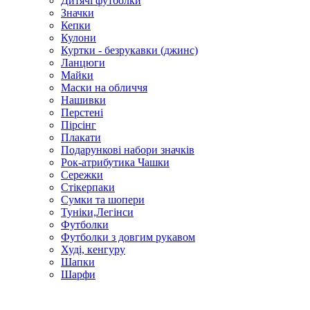
Дитячі футболки
Значки
Кепки
Кулони
Куртки - безрукавки (джинс)
Ланцюги
Майки
Маски на обличчя
Нашивки
Перстені
Пірсінг
Плакати
Подарункові набори значків
Рок-атрибутика Чашки
Сережки
Стікерпаки
Сумки та шопери
Туніки,Легінси
Футболки
Футболки з довгим рукавом
Худі, кенгуру
Шапки
Шарфи