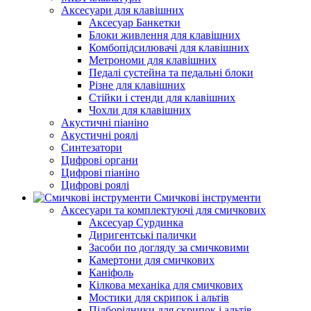
Аксесуари для клавішних
Аксесуар Банкетки
Блоки живлення для клавішних
Комбопідсилювачі для клавішних
Метрономи для клавішних
Педалі сустейна та педальні блоки
Різне для клавішних
Стійки і стенди для клавішних
Чохли для клавішних
Акустичні піаніно
Акустичні роялі
Синтезатори
Цифрові органи
Цифрові піаніно
Цифрові роялі
Смичкові інструменти
Аксесуари та комплектуючі для смичкових
Аксесуар Сурдинка
Диригентські палички
Засоби по догляду за смичковими
Камертони для смичкових
Каніфоль
Кілкова механіка для смичкових
Мостики для скрипок і альтів
Підборiдники для скрипок і альтів