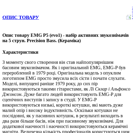
ОПИС ТОВАРУ
Опис товару EMG P5 (evo1) - набір активних звукознімачів
на 5 струн. Precision Bass. (Кераміка)
Характеристики
З моменту свого створення він став найпопулярнішим
басовим звукознімачом. Як і оригінальний EMG, EMG-P був
перероблений в 1979 році. Оригінальна модель з опуклим
логотипом EMG просто змусила всіх сісти і почати слухати.
Моделі, випущені раніше 1979 року, до сих пір
використовуються такими гітаристами, як
Лі Склар і Альфонсо
Джонсон
. Дуже багато людей використовують EMG-P для
сценічних виступів і запису в студії. У EMG-P
використовуються низькі, короткі котушки, які мають дуже
малий опір і високу індуктивність. Оскільки котушки не
послідовні, як у пасивних котушок, в результаті виходить в
два рази більше басів, ніж при пасивному звукознімачі. Для
додаткової наочності і наочності використовуються керамічні
магніти. Величезна кількість професіоналів користуються цим