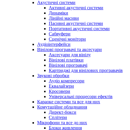
Акустичні системи
Активні акустичні системи
Динаміки
Лінійні масиви
Пасивні акустичні системи
Портативні акустичні системи
Сабвуфери
Сценічні монітори
Аудіоінтерфейси
Вінілові програвачі та аксесуари
Аксесуари для вінілу
Вінілові платівки
Вінілові програвачі
Картриджі для вінілових програвачів
Звукові обробки
Аудіо компресори
Еквалайзери
Кросовери
Універсальні процесори ефектів
Караоке системи та все для них
Комутаційне обладнання
Директ-бокси
Сплітери
Мікрофони та все до них
Блоки живлення