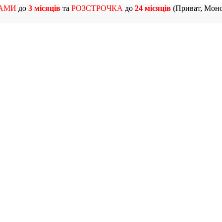
АМИ
до
3 місяців
та
РОЗСТРОЧКА
до
24 місяців
(Приват, Моно