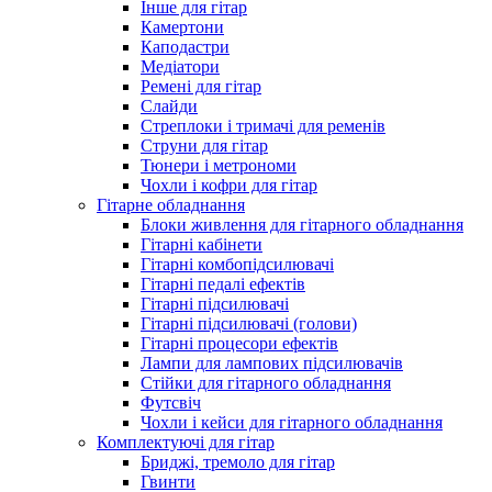
Інше для гітар
Камертони
Каподастри
Медіатори
Ремені для гітар
Слайди
Стреплоки і тримачі для ременів
Струни для гітар
Тюнери і метрономи
Чохли і кофри для гітар
Гітарне обладнання
Блоки живлення для гітарного обладнання
Гітарні кабінети
Гітарні комбопідсилювачі
Гітарні педалі ефектів
Гітарні підсилювачі
Гітарні підсилювачі (голови)
Гітарні процесори ефектів
Лампи для лампових підсилювачів
Стійки для гітарного обладнання
Футсвіч
Чохли і кейси для гітарного обладнання
Комплектуючі для гітар
Бриджі, тремоло для гітар
Гвинти