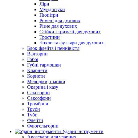
Ліри
Мундштуки
Пюпітри
Ремені для духових
Різне для духових
Стійки і тримачі для духових
Тростини
Чохли та футляри для духових
Блок-флейта і пеннівістл
Валторни
Гобої
Губні гармошки
Кларнети
Корнети
Мелодіки, піаніки
Окарина і казу
Саксгорни
Саксофони
Тромбони
Труби
Туби
Флейти
Флюгельгорни
Ударні інструменти
Аксесуари для ударних