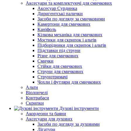
Аксесуари та комплектуючі для смичкових
Аксесуар Сурдинка
Диригентські палички
Засоби по догляду за смичковими
Камертони для смичкових
Каніфоль
Кілкова механіка для смичкових
Мостики для скрипок і альтів
Підборiдники для скрипок і альтів
Підставки під струни
Різне для смичкових
Смички
Стійки для смичкових
Струни для смичкових
Струнотримачі
Чохли і футляри для смичкових
Альти
Віолончелі
Контрабаси
Скрипки
Духові інструменти
Акордеони та баяни
Аксесуари для духових
Засоби по догляду за духовими
Лігатури