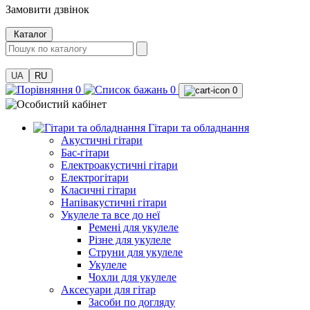
Замовити дзвінок
Каталог
UA
RU
0
0
0
Гітари та обладнання
Акустичні гітари
Бас-гітари
Електроакустичні гітари
Електрогітари
Класичні гітари
Напівакустичні гітари
Укулеле та все до неї
Ремені для укулеле
Різне для укулеле
Струни для укулеле
Укулеле
Чохли для укулеле
Аксесуари для гітар
Засоби по догляду