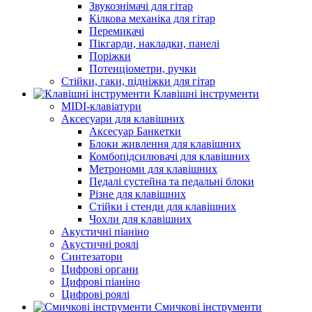
Звукознімачі для гітар
Кілкова механіка для гітар
Перемикачі
Пікгарди, накладки, панелі
Поріжки
Потенціометри, ручки
Стійки, гаки, підніжки для гітар
Клавішні інструменти
MIDI-клавіатури
Аксесуари для клавішних
Аксесуар Банкетки
Блоки живлення для клавішних
Комбопідсилювачі для клавішних
Метрономи для клавішних
Педалі сустейна та педальні блоки
Різне для клавішних
Стійки і стенди для клавішних
Чохли для клавішних
Акустичні піаніно
Акустичні роялі
Синтезатори
Цифрові органи
Цифрові піаніно
Цифрові роялі
Смичкові інструменти