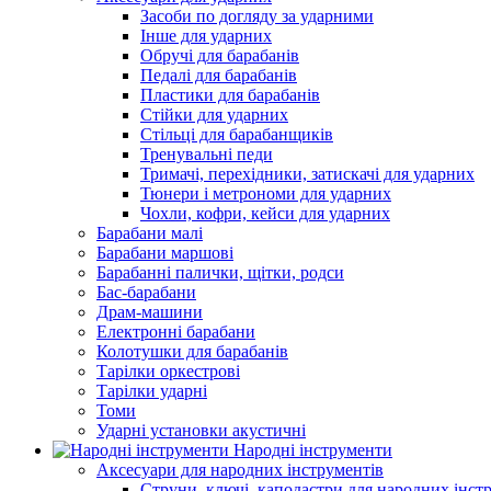
Засоби по догляду за ударними
Інше для ударних
Обручі для барабанів
Педалі для барабанів
Пластики для барабанів
Стійки для ударних
Стільці для барабанщиків
Тренувальні педи
Тримачі, перехідники, затискачі для ударних
Тюнери і метрономи для ударних
Чохли, кофри, кейси для ударних
Барабани малі
Барабани маршові
Барабанні палички, щітки, родси
Бас-барабани
Драм-машини
Електронні барабани
Колотушки для барабанів
Тарілки оркестрові
Тарілки ударні
Томи
Ударні установки акустичні
Народні інструменти
Аксесуари для народних інструментів
Струни, ключі, каподастри для народних інст