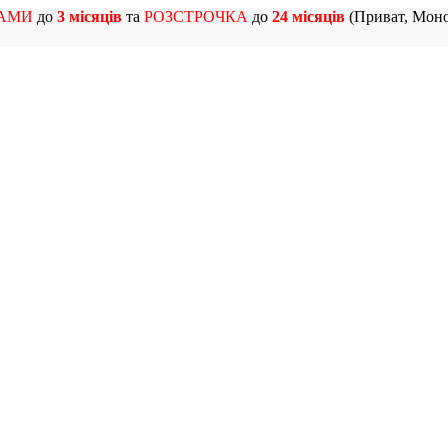
АМИ
до
3 місяців
та
РОЗСТРОЧКА
до
24 місяців
(Приват, Моно