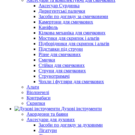
Аксесуари та комплектуючі для смичкових
Аксесуар Сурдинка
Диригентські палички
Засоби по догляду за смичковими
Камертони для смичкових
Каніфоль
Кілкова механіка для смичкових
Мостики для скрипок і альтів
Підборiдники для скрипок і альтів
Підставки під струни
Різне для смичкових
Смички
Стійки для смичкових
Струни для смичкових
Струнотримачі
Чохли і футляри для смичкових
Альти
Віолончелі
Контрабаси
Скрипки
Духові інструменти
Акордеони та баяни
Аксесуари для духових
Засоби по догляду за духовими
Лігатури