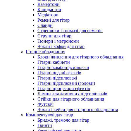
Камертони
Каподастри
Медіатори
Ремені для гітар
Слайди
Стреплоки і тримачі для ременів
Струни для гітар
Тюнери і метрономи
Чохли і кофри для гітар
Гітарне обладнання
Блоки живлення для гітарного обладнання
Гітарні кабінети
Гітарні комбопідсилювачі
Гітарні педалі ефектів
Гітарні підсилювачі
Гітарні підсилювачі (голови)
Гітарні процесори ефектів
Лампи для лампових підсилювачів
Стійки для гітарного обладнання
Футсвіч
Чохли і кейси для гітарного обладнання
Комплектуючі для гітар
Бриджі, тремоло для гітар
Гвинти
Звукознімачі для гітар