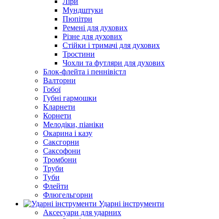
Ліри
Мундштуки
Пюпітри
Ремені для духових
Різне для духових
Стійки і тримачі для духових
Тростини
Чохли та футляри для духових
Блок-флейта і пеннівістл
Валторни
Гобої
Губні гармошки
Кларнети
Корнети
Мелодіки, піаніки
Окарина і казу
Саксгорни
Саксофони
Тромбони
Труби
Туби
Флейти
Флюгельгорни
Ударні інструменти
Аксесуари для ударних