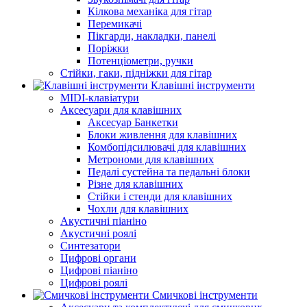
Кілкова механіка для гітар
Перемикачі
Пікгарди, накладки, панелі
Поріжки
Потенціометри, ручки
Стійки, гаки, підніжки для гітар
Клавішні інструменти
MIDI-клавіатури
Аксесуари для клавішних
Аксесуар Банкетки
Блоки живлення для клавішних
Комбопідсилювачі для клавішних
Метрономи для клавішних
Педалі сустейна та педальні блоки
Різне для клавішних
Стійки і стенди для клавішних
Чохли для клавішних
Акустичні піаніно
Акустичні роялі
Синтезатори
Цифрові органи
Цифрові піаніно
Цифрові роялі
Смичкові інструменти