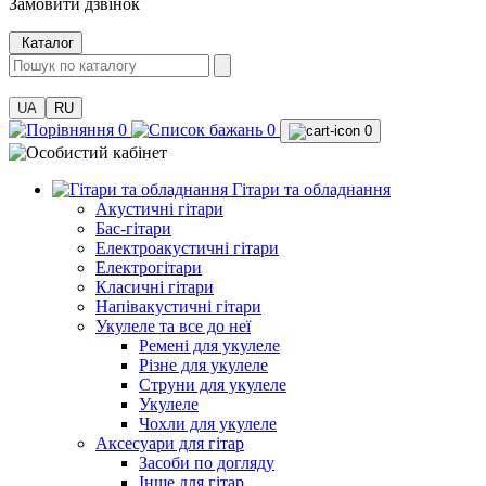
Замовити дзвінок
Каталог
UA
RU
0
0
0
Гітари та обладнання
Акустичні гітари
Бас-гітари
Електроакустичні гітари
Електрогітари
Класичні гітари
Напівакустичні гітари
Укулеле та все до неї
Ремені для укулеле
Різне для укулеле
Струни для укулеле
Укулеле
Чохли для укулеле
Аксесуари для гітар
Засоби по догляду
Інше для гітар