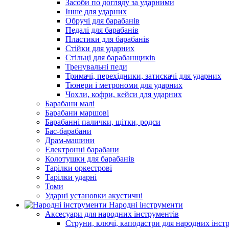
Засоби по догляду за ударними
Інше для ударних
Обручі для барабанів
Педалі для барабанів
Пластики для барабанів
Стійки для ударних
Стільці для барабанщиків
Тренувальні педи
Тримачі, перехідники, затискачі для ударних
Тюнери і метрономи для ударних
Чохли, кофри, кейси для ударних
Барабани малі
Барабани маршові
Барабанні палички, щітки, родси
Бас-барабани
Драм-машини
Електронні барабани
Колотушки для барабанів
Тарілки оркестрові
Тарілки ударні
Томи
Ударні установки акустичні
Народні інструменти
Аксесуари для народних інструментів
Струни, ключі, каподастри для народних інст