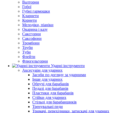
Валторни
Гобої
Губні гармошки
Кларнети
Корнети
Мелодіки, піаніки
Окарина і казу
Саксгорни
Саксофони
Тромбони
Труби
Туби
Флейти
Флюгельгорни
Ударні інструменти
Аксесуари для ударних
Засоби по догляду за ударними
Інше для ударних
Обручі для барабанів
Педалі для барабанів
Пластики для барабанів
Стійки для ударних
Стільці для барабанщиків
Тренувальні педи
Тримачі, перехідники, затискачі для ударних