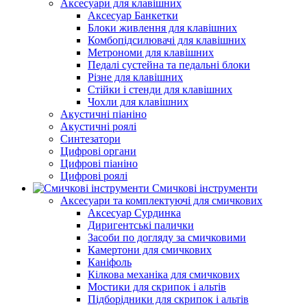
Аксесуари для клавішних
Аксесуар Банкетки
Блоки живлення для клавішних
Комбопідсилювачі для клавішних
Метрономи для клавішних
Педалі сустейна та педальні блоки
Різне для клавішних
Стійки і стенди для клавішних
Чохли для клавішних
Акустичні піаніно
Акустичні роялі
Синтезатори
Цифрові органи
Цифрові піаніно
Цифрові роялі
Смичкові інструменти
Аксесуари та комплектуючі для смичкових
Аксесуар Сурдинка
Диригентські палички
Засоби по догляду за смичковими
Камертони для смичкових
Каніфоль
Кілкова механіка для смичкових
Мостики для скрипок і альтів
Підборiдники для скрипок і альтів