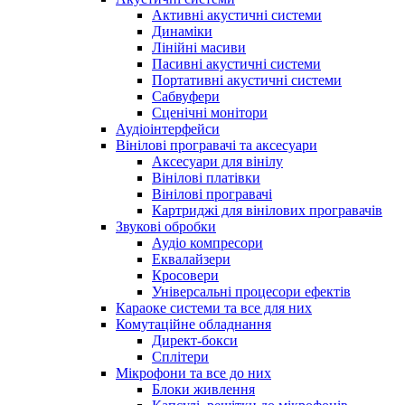
Активні акустичні системи
Динаміки
Лінійні масиви
Пасивні акустичні системи
Портативні акустичні системи
Сабвуфери
Сценічні монітори
Аудіоінтерфейси
Вінілові програвачі та аксесуари
Аксесуари для вінілу
Вінілові платівки
Вінілові програвачі
Картриджі для вінілових програвачів
Звукові обробки
Аудіо компресори
Еквалайзери
Кросовери
Універсальні процесори ефектів
Караоке системи та все для них
Комутаційне обладнання
Директ-бокси
Сплітери
Мікрофони та все до них
Блоки живлення