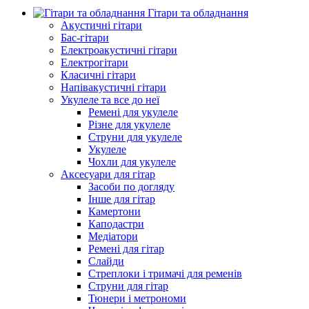
Гітари та обладнання
Акустичні гітари
Бас-гітари
Електроакустичні гітари
Електрогітари
Класичні гітари
Напівакустичні гітари
Укулеле та все до неї
Ремені для укулеле
Різне для укулеле
Струни для укулеле
Укулеле
Чохли для укулеле
Аксесуари для гітар
Засоби по догляду
Інше для гітар
Камертони
Каподастри
Медіатори
Ремені для гітар
Слайди
Стреплоки і тримачі для ременів
Струни для гітар
Тюнери і метрономи