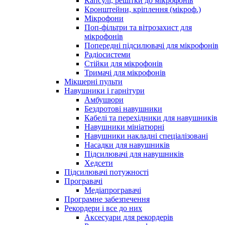
Капсулі, решітки до мікрофонів
Кронштейни, кріплення (мікроф.)
Мікрофони
Поп-фільтри та вітрозахист для
мікрофонів
Попередні підсилювачі для мікрофонів
Радіосистеми
Стійки для мікрофонів
Тримачі для мікрофонів
Мікшерні пульти
Навушники і гарнітури
Амбушюри
Бездротові навушники
Кабелі та перехідники для навушників
Навушники мініатюрні
Навушники накладні спеціалізовані
Насадки для навушників
Підсилювачі для навушників
Хедсети
Підсилювачі потужності
Програвачі
Медіапрогравачі
Програмне забезпечення
Рекордери і все до них
Аксесуари для рекордерів