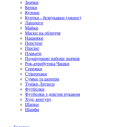
Значки
Кепки
Кулони
Куртки - безрукавки (джинс)
Ланцюги
Майки
Маски на обличчя
Нашивки
Перстені
Пірсінг
Плакати
Подарункові набори значків
Рок-атрибутика Чашки
Сережки
Стікерпаки
Сумки та шопери
Туніки,Легінси
Футболки
Футболки з довгим рукавом
Худі, кенгуру
Шапки
Шарфи