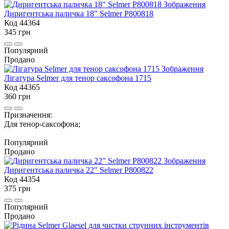
Диригентська паличка 18" Selmer P800818
Код 44364
345 грн
Популярний
Продано
Лігатура Selmer для тенор саксофона 1715
Код 44365
360 грн
Призначення:
Для тенор-саксофона;
Популярний
Продано
Диригентська паличка 22" Selmer P800822
Код 44354
375 грн
Популярний
Продано