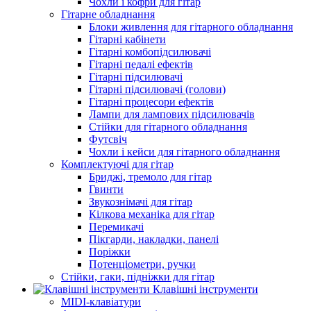
Чохли і кофри для гітар
Гітарне обладнання
Блоки живлення для гітарного обладнання
Гітарні кабінети
Гітарні комбопідсилювачі
Гітарні педалі ефектів
Гітарні підсилювачі
Гітарні підсилювачі (голови)
Гітарні процесори ефектів
Лампи для лампових підсилювачів
Стійки для гітарного обладнання
Футсвіч
Чохли і кейси для гітарного обладнання
Комплектуючі для гітар
Бриджі, тремоло для гітар
Гвинти
Звукознімачі для гітар
Кілкова механіка для гітар
Перемикачі
Пікгарди, накладки, панелі
Поріжки
Потенціометри, ручки
Стійки, гаки, підніжки для гітар
Клавішні інструменти
MIDI-клавіатури