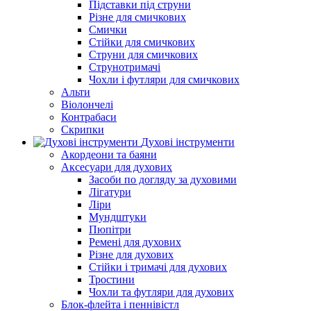
Підставки під струни
Різне для смичкових
Смички
Стійки для смичкових
Струни для смичкових
Струнотримачі
Чохли і футляри для смичкових
Альти
Віолончелі
Контрабаси
Скрипки
Духові інструменти
Акордеони та баяни
Аксесуари для духових
Засоби по догляду за духовими
Лігатури
Ліри
Мундштуки
Пюпітри
Ремені для духових
Різне для духових
Стійки і тримачі для духових
Тростини
Чохли та футляри для духових
Блок-флейта і пеннівістл