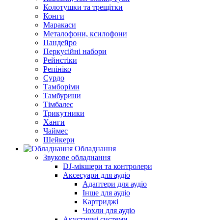
Колотушки та трещітки
Конги
Маракаси
Металофони, ксилофони
Пандейро
Перкусійні набори
Рейнстіки
Репініко
Сурдо
Тамборіми
Тамбурини
Тімбалес
Трикутники
Ханги
Чаймес
Шейкери
Обладнання
Звукове обладнання
DJ-мікшери та контролери
Аксесуари для аудіо
Адаптери для аудіо
Інше для аудіо
Картриджі
Чохли для аудіо
Акустичні системи