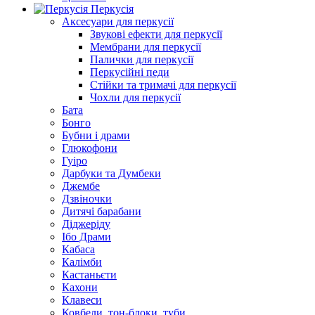
Перкусія
Аксесуари для перкусії
Звукові ефекти для перкусії
Мембрани для перкусії
Палички для перкусії
Перкусійні педи
Стійки та тримачі для перкусії
Чохли для перкусії
Бата
Бонго
Бубни і драми
Глюкофони
Гуіро
Дарбуки та Думбеки
Джембе
Дзвіночки
Дитячі барабани
Діджеріду
Ібо Драми
Кабаса
Калімби
Кастаньєти
Кахони
Клавеси
Ковбели, тон-блоки, туби