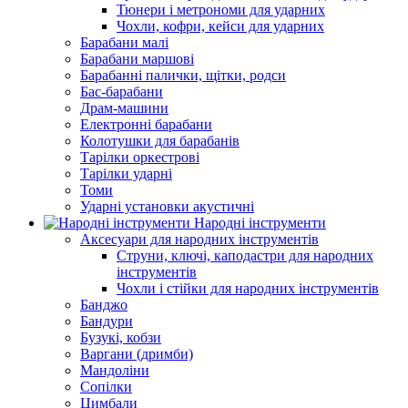
Тюнери і метрономи для ударних
Чохли, кофри, кейси для ударних
Барабани малі
Барабани маршові
Барабанні палички, щітки, родси
Бас-барабани
Драм-машини
Електронні барабани
Колотушки для барабанів
Тарілки оркестрові
Тарілки ударні
Томи
Ударні установки акустичні
Народні інструменти
Аксесуари для народних інструментів
Струни, ключі, каподастри для народних
інструментів
Чохли і стійки для народних інструментів
Банджо
Бандури
Бузукі, кобзи
Варгани (дримби)
Мандоліни
Сопілки
Цимбали