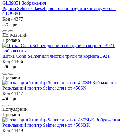
Рідина Selmer Glaesel для чистки струнних інструментів
GL39851
Код 44377
375 грн
Популярний
Продано
Щiтка Conn-Selmer для чистки труби та корнета 392T
Код 44366
390 грн
Продано
Розкладний пюпітр Selmer для нот 450SN
Код 44347
450 грн
Популярний
Продано
Розкладний пюпітр Selmer для нот 450SBK
Код 44349