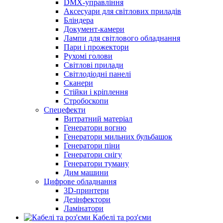
DMX-управління
Аксесуари для світлових приладів
Бліндера
Документ-камери
Лампи для світлового обладнання
Пари і прожектори
Рухомі голови
Світлові прилади
Світлодіодні панелі
Сканери
Стійки і кріплення
Стробоскопи
Спецефекти
Витратний матеріал
Генератори вогню
Генератори мильних бульбашок
Генератори піни
Генератори снігу
Генератори туману
Дим машини
Цифрове обладнання
3D-принтери
Дезінфектори
Ламінатори
Кабелі та роз'єми