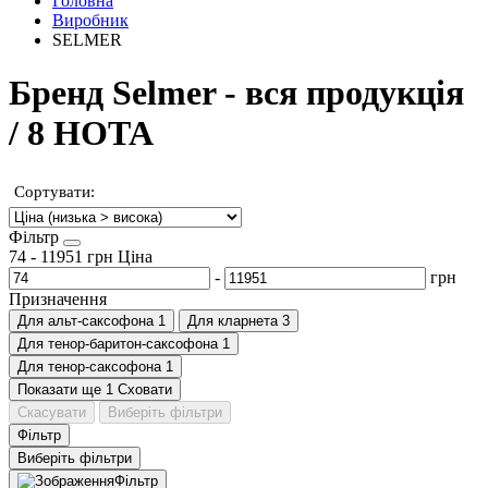
Головна
Виробник
SELMER
Бренд Selmer - вся продукція
/ 8 НОТА
Сортувати:
Фільтр
74
-
11951
грн
Ціна
-
грн
Призначення
Для альт-саксофона
1
Для кларнета
3
Для тенор-баритон-саксофона
1
Для тенор-саксофона
1
Показати ще 1
Сховати
Скасувати
Виберіть фільтри
Фільтр
Виберіть фільтри
Фільтр