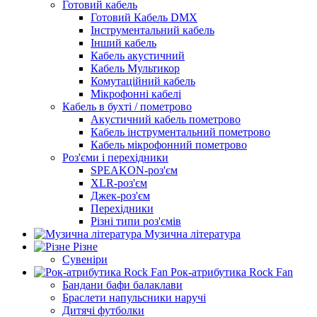
Готовий кабель
Готовий Кабель DMX
Інструментальний кабель
Інший кабель
Кабель акустичний
Кабель Мультикор
Комутаційний кабель
Мікрофонні кабелі
Кабель в бухті / пометрово
Акустичний кабель пометрово
Кабель інструментальний пометрово
Кабель мікрофонний пометрово
Роз'єми і перехідники
SPEAKON-роз'єм
XLR-роз'єм
Джек-роз'єм
Перехідники
Різні типи роз'ємів
Музична література
Різне
Сувеніри
Рок-атрибутика Rock Fan
Бандани бафи балаклави
Браслети напульсники наручі
Дитячі футболки