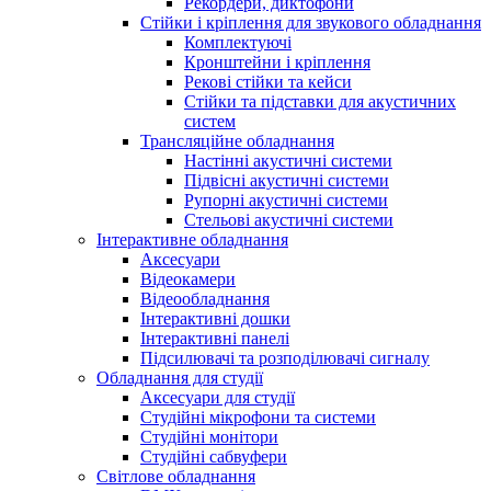
Рекордери, диктофони
Стійки і кріплення для звукового обладнання
Комплектуючі
Кронштейни і кріплення
Рекові стійки та кейси
Стійки та підставки для акустичних
систем
Трансляційне обладнання
Настінні акустичні системи
Підвісні акустичні системи
Рупорні акустичні системи
Стельові акустичні системи
Інтерактивне обладнання
Аксесуари
Відеокамери
Відеообладнання
Інтерактивні дошки
Інтерактивні панелі
Підсилювачі та розподілювачі сигналу
Обладнання для студії
Аксесуари для студії
Студійні мікрофони та системи
Студійні монітори
Студійні сабвуфери
Світлове обладнання