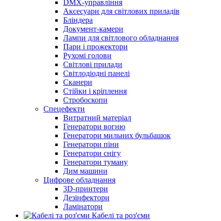
DMX-управління
Аксесуари для світлових приладів
Бліндера
Документ-камери
Лампи для світлового обладнання
Пари і прожектори
Рухомі голови
Світлові прилади
Світлодіодні панелі
Сканери
Стійки і кріплення
Стробоскопи
Спецефекти
Витратний матеріал
Генератори вогню
Генератори мильних бульбашок
Генератори піни
Генератори снігу
Генератори туману
Дим машини
Цифрове обладнання
3D-принтери
Дезінфектори
Ламінатори
Кабелі та роз'єми