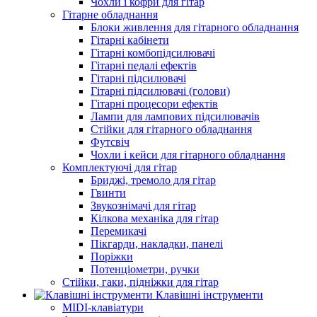
Чохли і кофри для гітар
Гітарне обладнання
Блоки живлення для гітарного обладнання
Гітарні кабінети
Гітарні комбопідсилювачі
Гітарні педалі ефектів
Гітарні підсилювачі
Гітарні підсилювачі (голови)
Гітарні процесори ефектів
Лампи для лампових підсилювачів
Стійки для гітарного обладнання
Футсвіч
Чохли і кейси для гітарного обладнання
Комплектуючі для гітар
Бриджі, тремоло для гітар
Гвинти
Звукознімачі для гітар
Кілкова механіка для гітар
Перемикачі
Пікгарди, накладки, панелі
Поріжки
Потенціометри, ручки
Стійки, гаки, підніжки для гітар
Клавішні інструменти
MIDI-клавіатури