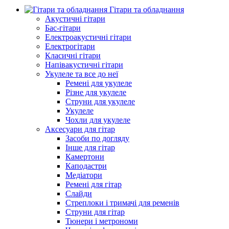
Гітари та обладнання
Акустичні гітари
Бас-гітари
Електроакустичні гітари
Електрогітари
Класичні гітари
Напівакустичні гітари
Укулеле та все до неї
Ремені для укулеле
Різне для укулеле
Струни для укулеле
Укулеле
Чохли для укулеле
Аксесуари для гітар
Засоби по догляду
Інше для гітар
Камертони
Каподастри
Медіатори
Ремені для гітар
Слайди
Стреплоки і тримачі для ременів
Струни для гітар
Тюнери і метрономи