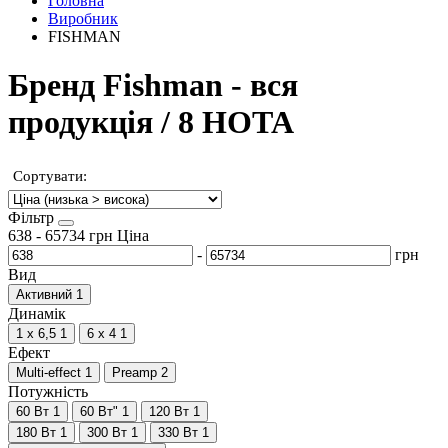
Головна
Виробник
FISHMAN
Бренд Fishman - вся
продукція / 8 НОТА
Сортувати:
Фільтр
638
-
65734
грн
Ціна
-
грн
Вид
Активний
1
Динамік
1 x 6,5
1
6 x 4
1
Ефект
Multi-effect
1
Preamp
2
Потужність
60 Вт
1
60 Вт"
1
120 Вт
1
180 Вт
1
300 Вт
1
330 Вт
1