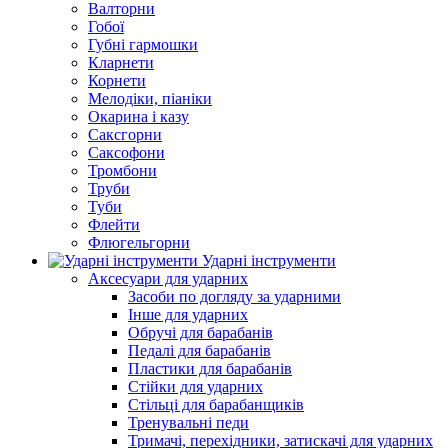
Валторни
Гобої
Губні гармошки
Кларнети
Корнети
Мелодіки, піаніки
Окарина і казу
Саксгорни
Саксофони
Тромбони
Труби
Туби
Флейти
Флюгельгорни
Ударні інструменти
Аксесуари для ударних
Засоби по догляду за ударними
Інше для ударних
Обручі для барабанів
Педалі для барабанів
Пластики для барабанів
Стійки для ударних
Стільці для барабанщиків
Тренувальні педи
Тримачі, перехідники, затискачі для ударних