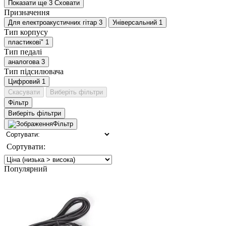
Показати ще 3
Сховати
Призначення
Для електроакустичних гітар
3
Універсальний
1
Тип корпусу
пластикові"
1
Тип педалі
аналогова
3
Тип підсилювача
Цифровий
1
Скасувати
Виберіть фільтри
Фільтр
Виберіть фільтри
Фільтр
Сортувати:
Популярний