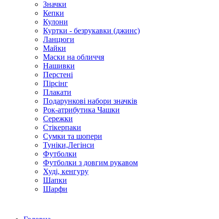
Значки
Кепки
Кулони
Куртки - безрукавки (джинс)
Ланцюги
Майки
Маски на обличчя
Нашивки
Перстені
Пірсінг
Плакати
Подарункові набори значків
Рок-атрибутика Чашки
Сережки
Стікерпаки
Сумки та шопери
Туніки,Легінси
Футболки
Футболки з довгим рукавом
Худі, кенгуру
Шапки
Шарфи