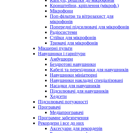
Капсулі, решітки до мікрофонів
Кронштейни, кріплення (мікроф.)
Мікрофони
Поп-фільтри та вітрозахист для
мікрофонів
Попередні підсилювачі для мікрофонів
Радіосистеми
Стійки для мікрофонів
Тримачі для мікрофонів
Мікшерні пульти
Навушники і гарнітури
Амбушюри
Бездротові навушники
Кабелі та перехідники для навушників
Навушники мініатюрні
Навушники накладні спеціалізовані
Насадки для навушників
Підсилювачі для навушників
Хедсети
Підсилювачі потужності
Програвачі
Медіапрогравачі
Програмне забезпечення
Рекордери і все до них
Аксесуари для рекордерів