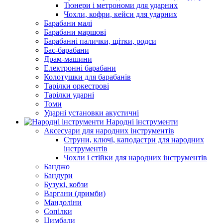
Тюнери і метрономи для ударних
Чохли, кофри, кейси для ударних
Барабани малі
Барабани маршові
Барабанні палички, щітки, родси
Бас-барабани
Драм-машини
Електронні барабани
Колотушки для барабанів
Тарілки оркестрові
Тарілки ударні
Томи
Ударні установки акустичні
Народні інструменти
Аксесуари для народних інструментів
Струни, ключі, каподастри для народних
інструментів
Чохли і стійки для народних інструментів
Банджо
Бандури
Бузукі, кобзи
Варгани (дримби)
Мандоліни
Сопілки
Цимбали