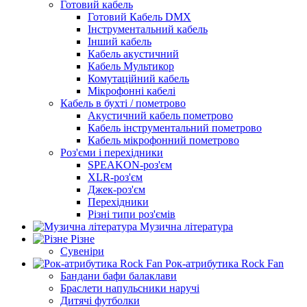
Готовий кабель
Готовий Кабель DMX
Інструментальний кабель
Інший кабель
Кабель акустичний
Кабель Мультикор
Комутаційний кабель
Мікрофонні кабелі
Кабель в бухті / пометрово
Акустичний кабель пометрово
Кабель інструментальний пометрово
Кабель мікрофонний пометрово
Роз'єми і перехідники
SPEAKON-роз'єм
XLR-роз'єм
Джек-роз'єм
Перехідники
Різні типи роз'ємів
Музична література
Різне
Сувеніри
Рок-атрибутика Rock Fan
Бандани бафи балаклави
Браслети напульсники наручі
Дитячі футболки