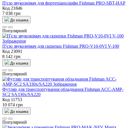
П'єзо звукознімач для фортепіано/арфи Fishman PRO-SBT-HAP
Код 21846
7 038 грн
До кошика
Популярний
П'єзо звукознімач для скрипки Fishman PRO-V10-0VI V-100
Код 23091
8 142 грн
До кошика
Популярний
Футляр для транспортування обладнання Fishman ACC-AMP-
SC2 SA330x/SA220
Код 11753
10 074 грн
До кошика
Популярний