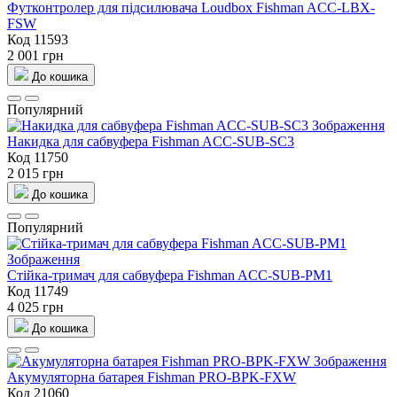
Футконтролер для підсилювача Loudbox Fishman ACC-LBX-
FSW
Код 11593
2 001 грн
До кошика
Популярний
Накидка для сабвуфера Fishman ACC-SUB-SC3
Код 11750
2 015 грн
До кошика
Популярний
Стійка-тримач для сабвуфера Fishman ACC-SUB-PM1
Код 11749
4 025 грн
До кошика
Акумуляторна батарея Fishman PRO-BPK-FXW
Код 21060