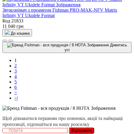
Звукознімач з преампом Fishman PRO-MAK-NFV Matrix
Infinity VT Ukulele Format
Код 21833
11 040 грн
До кошика
Дивитись
усі
1
2
3
4
5
6
>
>|
Щоб дізнаватися першими про новинки, акції та найкращі
пропозиції, підпишіться на нашу розсилку
Відправити