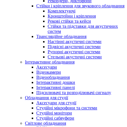
Рекордери, диктофони
Стійки і кріплення для звукового обладнання
Комплектуючі
Кронштейни і кріплення
Рекові стійки та кейси
Стійки та підставки для акустичних
систем
Трансляційне обладнання
Настінні акустичні системи
Підвісні акустичні системи
Рупорні акустичні системи
Стельові акустичні системи
Інтерактивне обладнання
Аксесуари
Відеокамери
Відеообладнання
Інтерактивні дошки
Інтерактивні панелі
Підсилювачі та розподілювачі сигналу
Обладнання для студії
Аксесуари для студії
Студійні мікрофони та системи
Студійні монітори
Студійні сабвуфери
Світлове обладнання