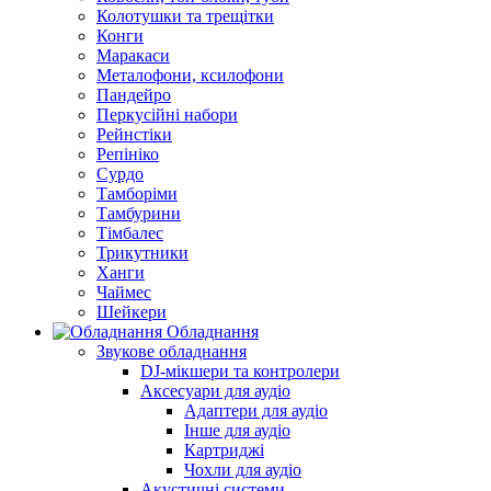
Колотушки та трещітки
Конги
Маракаси
Металофони, ксилофони
Пандейро
Перкусійні набори
Рейнстіки
Репініко
Сурдо
Тамборіми
Тамбурини
Тімбалес
Трикутники
Ханги
Чаймес
Шейкери
Обладнання
Звукове обладнання
DJ-мікшери та контролери
Аксесуари для аудіо
Адаптери для аудіо
Інше для аудіо
Картриджі
Чохли для аудіо
Акустичні системи