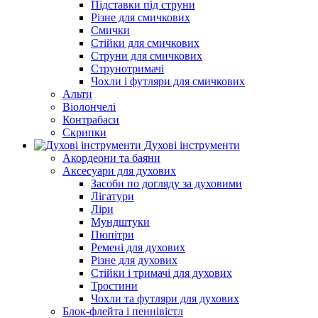
Підставки під струни
Різне для смичкових
Смички
Стійки для смичкових
Струни для смичкових
Струнотримачі
Чохли і футляри для смичкових
Альти
Віолончелі
Контрабаси
Скрипки
Духові інструменти
Акордеони та баяни
Аксесуари для духових
Засоби по догляду за духовими
Лігатури
Ліри
Мундштуки
Пюпітри
Ремені для духових
Різне для духових
Стійки і тримачі для духових
Тростини
Чохли та футляри для духових
Блок-флейта і пеннівістл