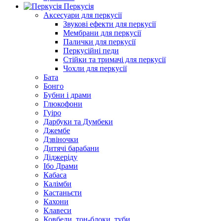
Перкусія
Аксесуари для перкусії
Звукові ефекти для перкусії
Мембрани для перкусії
Палички для перкусії
Перкусійні педи
Стійки та тримачі для перкусії
Чохли для перкусії
Бата
Бонго
Бубни і драми
Глюкофони
Гуіро
Дарбуки та Думбеки
Джембе
Дзвіночки
Дитячі барабани
Діджеріду
Ібо Драми
Кабаса
Калімби
Кастаньєти
Кахони
Клавеси
Ковбели, тон-блоки, туби