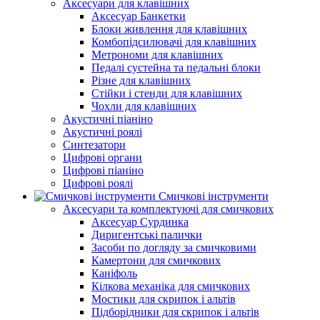
Аксесуари для клавішних
Аксесуар Банкетки
Блоки живлення для клавішних
Комбопідсилювачі для клавішних
Метрономи для клавішних
Педалі сустейна та педальні блоки
Різне для клавішних
Стійки і стенди для клавішних
Чохли для клавішних
Акустичні піаніно
Акустичні роялі
Синтезатори
Цифрові органи
Цифрові піаніно
Цифрові роялі
Смичкові інструменти
Аксесуари та комплектуючі для смичкових
Аксесуар Сурдинка
Диригентські палички
Засоби по догляду за смичковими
Камертони для смичкових
Каніфоль
Кілкова механіка для смичкових
Мостики для скрипок і альтів
Підборiдники для скрипок і альтів