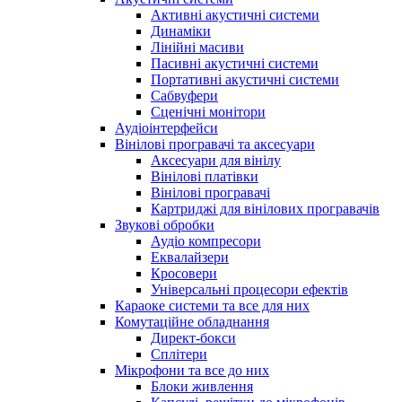
Активні акустичні системи
Динаміки
Лінійні масиви
Пасивні акустичні системи
Портативні акустичні системи
Сабвуфери
Сценічні монітори
Аудіоінтерфейси
Вінілові програвачі та аксесуари
Аксесуари для вінілу
Вінілові платівки
Вінілові програвачі
Картриджі для вінілових програвачів
Звукові обробки
Аудіо компресори
Еквалайзери
Кросовери
Універсальні процесори ефектів
Караоке системи та все для них
Комутаційне обладнання
Директ-бокси
Сплітери
Мікрофони та все до них
Блоки живлення