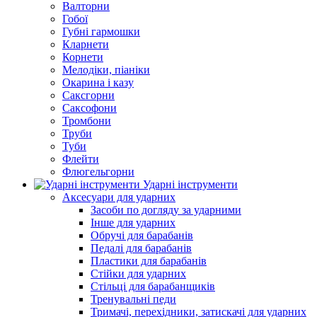
Валторни
Гобої
Губні гармошки
Кларнети
Корнети
Мелодіки, піаніки
Окарина і казу
Саксгорни
Саксофони
Тромбони
Труби
Туби
Флейти
Флюгельгорни
Ударні інструменти
Аксесуари для ударних
Засоби по догляду за ударними
Інше для ударних
Обручі для барабанів
Педалі для барабанів
Пластики для барабанів
Стійки для ударних
Стільці для барабанщиків
Тренувальні педи
Тримачі, перехідники, затискачі для ударних