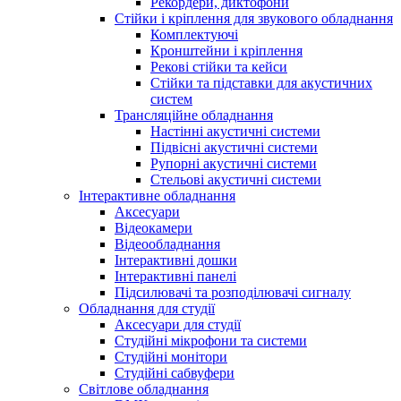
Рекордери, диктофони
Стійки і кріплення для звукового обладнання
Комплектуючі
Кронштейни і кріплення
Рекові стійки та кейси
Стійки та підставки для акустичних
систем
Трансляційне обладнання
Настінні акустичні системи
Підвісні акустичні системи
Рупорні акустичні системи
Стельові акустичні системи
Інтерактивне обладнання
Аксесуари
Відеокамери
Відеообладнання
Інтерактивні дошки
Інтерактивні панелі
Підсилювачі та розподілювачі сигналу
Обладнання для студії
Аксесуари для студії
Студійні мікрофони та системи
Студійні монітори
Студійні сабвуфери
Світлове обладнання