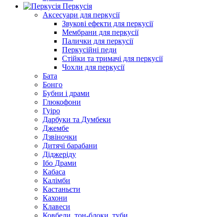
Перкусія
Аксесуари для перкусії
Звукові ефекти для перкусії
Мембрани для перкусії
Палички для перкусії
Перкусійні педи
Стійки та тримачі для перкусії
Чохли для перкусії
Бата
Бонго
Бубни і драми
Глюкофони
Гуіро
Дарбуки та Думбеки
Джембе
Дзвіночки
Дитячі барабани
Діджеріду
Ібо Драми
Кабаса
Калімби
Кастаньєти
Кахони
Клавеси
Ковбели, тон-блоки, туби