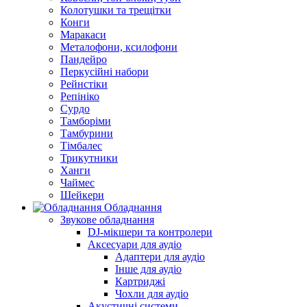
Колотушки та трещітки
Конги
Маракаси
Металофони, ксилофони
Пандейро
Перкусійні набори
Рейнстіки
Репініко
Сурдо
Тамборіми
Тамбурини
Тімбалес
Трикутники
Ханги
Чаймес
Шейкери
Обладнання
Звукове обладнання
DJ-мікшери та контролери
Аксесуари для аудіо
Адаптери для аудіо
Інше для аудіо
Картриджі
Чохли для аудіо
Акустичні системи