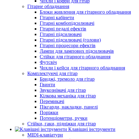
Чохли і кофри для гітар
Гітарне обладнання
Блоки живлення для гітарного обладнання
Гітарні кабінети
Гітарні комбопідсилювачі
Гітарні педалі ефектів
Гітарні підсилювачі
Гітарні підсилювачі (голови)
Гітарні процесори ефектів
Лампи для лампових підсилювачів
Стійки для гітарного обладнання
Футсвіч
Чохли і кейси для гітарного обладнання
Комплектуючі для гітар
Бриджі, тремоло для гітар
Гвинти
Звукознімачі для гітар
Кілкова механіка для гітар
Перемикачі
Пікгарди, накладки, панелі
Поріжки
Потенціометри, ручки
Стійки, гаки, підніжки для гітар
Клавішні інструменти
MIDI-клавіатури