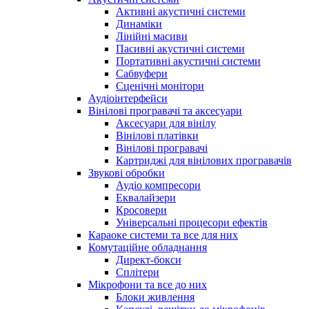
Активні акустичні системи
Динаміки
Лінійні масиви
Пасивні акустичні системи
Портативні акустичні системи
Сабвуфери
Сценічні монітори
Аудіоінтерфейси
Вінілові програвачі та аксесуари
Аксесуари для вінілу
Вінілові платівки
Вінілові програвачі
Картриджі для вінілових програвачів
Звукові обробки
Аудіо компресори
Еквалайзери
Кросовери
Універсальні процесори ефектів
Караоке системи та все для них
Комутаційне обладнання
Директ-бокси
Сплітери
Мікрофони та все до них
Блоки живлення