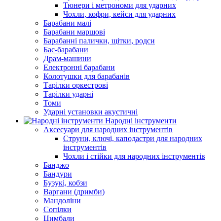
Тюнери і метрономи для ударних
Чохли, кофри, кейси для ударних
Барабани малі
Барабани маршові
Барабанні палички, щітки, родси
Бас-барабани
Драм-машини
Електронні барабани
Колотушки для барабанів
Тарілки оркестрові
Тарілки ударні
Томи
Ударні установки акустичні
Народні інструменти
Аксесуари для народних інструментів
Струни, ключі, каподастри для народних
інструментів
Чохли і стійки для народних інструментів
Банджо
Бандури
Бузукі, кобзи
Варгани (дримби)
Мандоліни
Сопілки
Цимбали