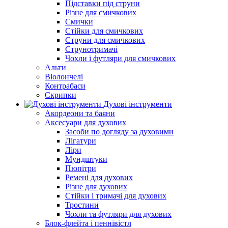
Підставки під струни
Різне для смичкових
Смички
Стійки для смичкових
Струни для смичкових
Струнотримачі
Чохли і футляри для смичкових
Альти
Віолончелі
Контрабаси
Скрипки
Духові інструменти
Акордеони та баяни
Аксесуари для духових
Засоби по догляду за духовими
Лігатури
Ліри
Мундштуки
Пюпітри
Ремені для духових
Різне для духових
Стійки і тримачі для духових
Тростини
Чохли та футляри для духових
Блок-флейта і пеннівістл