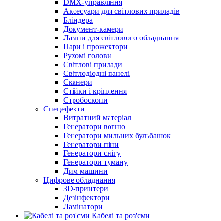
DMX-управління
Аксесуари для світлових приладів
Бліндера
Документ-камери
Лампи для світлового обладнання
Пари і прожектори
Рухомі голови
Світлові прилади
Світлодіодні панелі
Сканери
Стійки і кріплення
Стробоскопи
Спецефекти
Витратний матеріал
Генератори вогню
Генератори мильних бульбашок
Генератори піни
Генератори снігу
Генератори туману
Дим машини
Цифрове обладнання
3D-принтери
Дезінфектори
Ламінатори
Кабелі та роз'єми