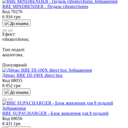
BBE MINDBENDER - Педаль vibrato/chorus
Код 70276
6 916 грн
До кошика
Ефект:
vibrato/chorus;
Тип педалі:
аналогова;
Популярний
Дібокс BBE DI-100X direct box
Код 68055
8 052 грн
До кошика
BBE SUPACHARGER - Блок живлення для 8 педалей
Код 69656
8 431 грн