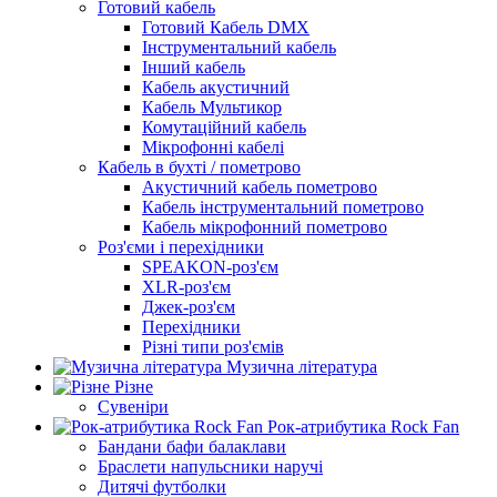
Готовий кабель
Готовий Кабель DMX
Інструментальний кабель
Інший кабель
Кабель акустичний
Кабель Мультикор
Комутаційний кабель
Мікрофонні кабелі
Кабель в бухті / пометрово
Акустичний кабель пометрово
Кабель інструментальний пометрово
Кабель мікрофонний пометрово
Роз'єми і перехідники
SPEAKON-роз'єм
XLR-роз'єм
Джек-роз'єм
Перехідники
Різні типи роз'ємів
Музична література
Різне
Сувеніри
Рок-атрибутика Rock Fan
Бандани бафи балаклави
Браслети напульсники наручі
Дитячі футболки