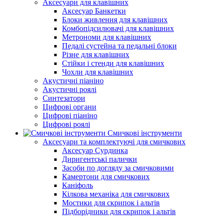
Аксесуари для клавішних
Аксесуар Банкетки
Блоки живлення для клавішних
Комбопідсилювачі для клавішних
Метрономи для клавішних
Педалі сустейна та педальні блоки
Різне для клавішних
Стійки і стенди для клавішних
Чохли для клавішних
Акустичні піаніно
Акустичні роялі
Синтезатори
Цифрові органи
Цифрові піаніно
Цифрові роялі
Смичкові інструменти
Аксесуари та комплектуючі для смичкових
Аксесуар Сурдинка
Диригентські палички
Засоби по догляду за смичковими
Камертони для смичкових
Каніфоль
Кілкова механіка для смичкових
Мостики для скрипок і альтів
Підборiдники для скрипок і альтів