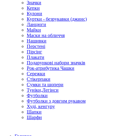
Значки
Кепки
Кулони
Куртки - безрукавки (джинс)
Ланцюги
Майки
Маски на обличчя
Нашивки
Перстені
Пірсінг
Плакати
Подарункові набори значків
Рок-атрибутика Чашки
Сережки
Стікерпаки
Сумки та шопери
Туніки,Легінси
Футболки
Футболки з довгим рукавом
Худі, кенгуру
Шапки
Шарфи