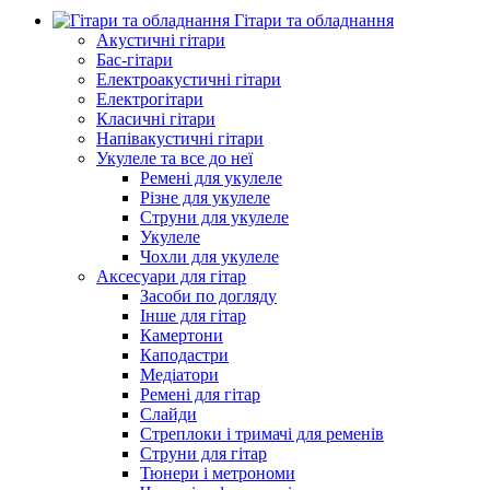
Гітари та обладнання
Акустичні гітари
Бас-гітари
Електроакустичні гітари
Електрогітари
Класичні гітари
Напівакустичні гітари
Укулеле та все до неї
Ремені для укулеле
Різне для укулеле
Струни для укулеле
Укулеле
Чохли для укулеле
Аксесуари для гітар
Засоби по догляду
Інше для гітар
Камертони
Каподастри
Медіатори
Ремені для гітар
Слайди
Стреплоки і тримачі для ременів
Струни для гітар
Тюнери і метрономи