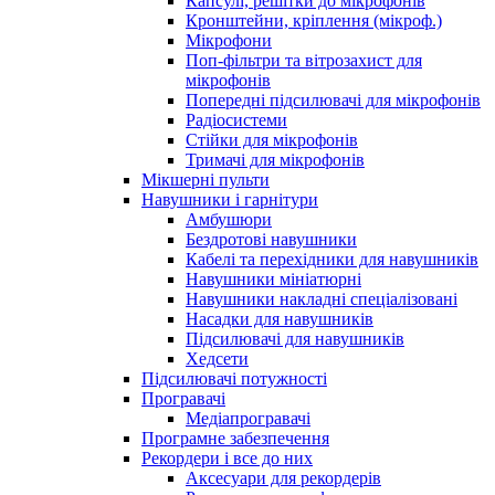
Капсулі, решітки до мікрофонів
Кронштейни, кріплення (мікроф.)
Мікрофони
Поп-фільтри та вітрозахист для
мікрофонів
Попередні підсилювачі для мікрофонів
Радіосистеми
Стійки для мікрофонів
Тримачі для мікрофонів
Мікшерні пульти
Навушники і гарнітури
Амбушюри
Бездротові навушники
Кабелі та перехідники для навушників
Навушники мініатюрні
Навушники накладні спеціалізовані
Насадки для навушників
Підсилювачі для навушників
Хедсети
Підсилювачі потужності
Програвачі
Медіапрогравачі
Програмне забезпечення
Рекордери і все до них
Аксесуари для рекордерів