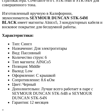
стратокастера. Сочетайте его с STK-S4B и STK-S4N для
совершенного тона.
Изготовленный вручную в Калифорнии,
звукосниматель
SEYMOUR DUNCAN STK-S4M
BLACK
имеет магниты Alnico5, 3 кондукторных кабеля и
восковое покрытие для бесшумной работы.
Характеристики:
Тип:
Сингл
Назначение
:
Для электрогитары
Вид
:
Пассивный
Количество струн
:
6
Тип магнита
:
AlNiCo5
Позиция
:
Middle
Выход
:
Low
Оформление
:
С крышкой
Сопротивление
:
8.6 кОм
Цвет
:
Черный
Дополнительно
:
Лучше всего работает в паре с
SEYMOUR DUNCAN STK-S4B и SEYMOUR
DUNCAN STK-S4N
Гарантия
:
12 месяцев
"