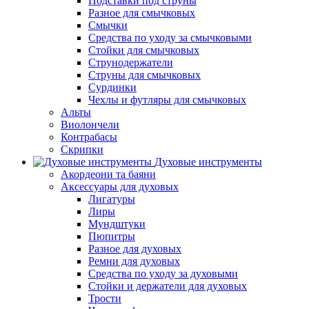
Подставки под струны
Разное для смычковых
Смычки
Средства по уходу за смычковыми
Стойки для смычковых
Струнодержатели
Струны для смычковых
Сурдинки
Чехлы и футляры для смычковых
Альты
Виолончели
Контрабасы
Скрипки
Духовые инструменты
Акордеони та баяни
Аксессуары для духовых
Лигатуры
Лиры
Мундштуки
Пюпитры
Разное для духовых
Ремни для духовых
Средства по уходу за духовыми
Стойки и держатели для духовых
Трости