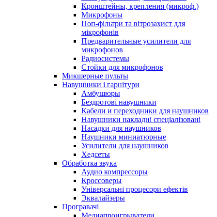
Кронштейны, крепления (микроф.)
Микрофоны
Поп-фільтри та вітрозахист для
мікрофонів
Предварительные усилители для
микрофонов
Радиосистемы
Стойки для микрофонов
Микшерные пульты
Навушники і гарнітури
Амбушюры
Бездротові навушники
Кабели и переходники для наушников
Навушники накладні спеціалізовані
Насадки для наушников
Наушники миниатюрные
Усилители для наушников
Хедсеты
Обработка звука
Аудио компрессоры
Кроссоверы
Універсальні процесори ефектів
Эквалайзеры
Програвачі
Медиапроигрыватели