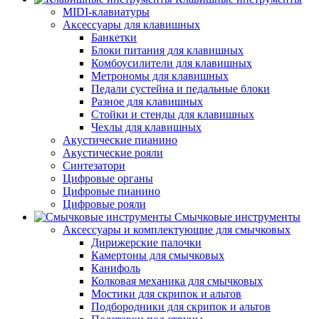
MIDI-клавиатуры
Аксессуары для клавишных
Банкетки
Блоки питания для клавишных
Комбоусилители для клавишных
Метрономы для клавишных
Педали сустейна и педальные блоки
Разное для клавишных
Стойки и стенды для клавишных
Чехлы для клавишных
Акустические пианино
Акустические рояли
Синтезатори
Цифровые органы
Цифровые пианино
Цифровые рояли
Смычковые инструменты
Аксессуары и комплектующие для смычковых
Дирижерские палочки
Камертоны для смычковых
Канифоль
Колковая механика для смычковых
Мостики для скрипок и альтов
Подбородники для скрипок и альтов