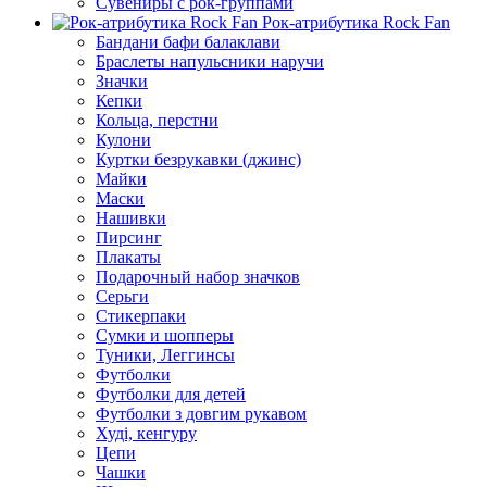
Сувениры с рок-группами
Рок-атрибутика Rock Fan
Бандани бафи балаклави
Браслеты напульсники наручи
Значки
Кепки
Кольца, перстни
Кулони
Куртки безрукавки (джинс)
Майки
Маски
Нашивки
Пирсинг
Плакаты
Подарочный набор значков
Серьги
Стикерпаки
Сумки и шопперы
Туники, Леггинсы
Футболки
Футболки для детей
Футболки з довгим рукавом
Худі, кенгуру
Цепи
Чашки