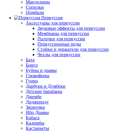
Мандолины
Сопилки
Цимбали
Перкуссия
Аксессуары для перкуссии
Звуковые эффекты для перкуссии
Мембраны для перкуссии
Палочки для перкуссии
Перкуссионные педы
Стойки и держатели для перкуссии
Чехлы для перкуссии
Бата
Бонго
Бубны и драмы
Глюкофоны
Гуиро
Дарбуки и Думбеки
Детские барабаны
Джембе
Диджериду
Звоночки
Ибо Драмы
Кабаса
Калимбы
Кастаньеты