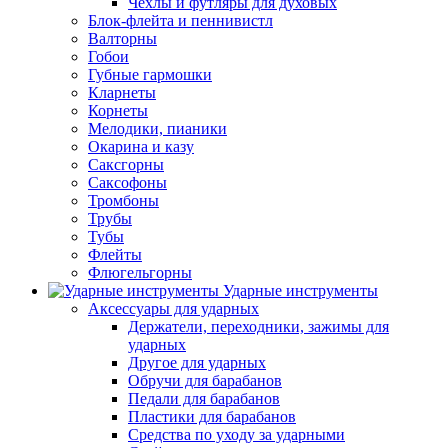
Чехлы и футляры для духовых
Блок-флейта и пеннивистл
Валторны
Гобои
Губные гармошки
Кларнеты
Корнеты
Мелодики, пианики
Окарина и казу
Саксгорны
Саксофоны
Тромбоны
Трубы
Тубы
Флейты
Флюгельгорны
Ударные инструменты
Аксессуары для ударных
Держатели, переходники, зажимы для
ударных
Другое для ударных
Обручи для барабанов
Педали для барабанов
Пластики для барабанов
Средства по уходу за ударными