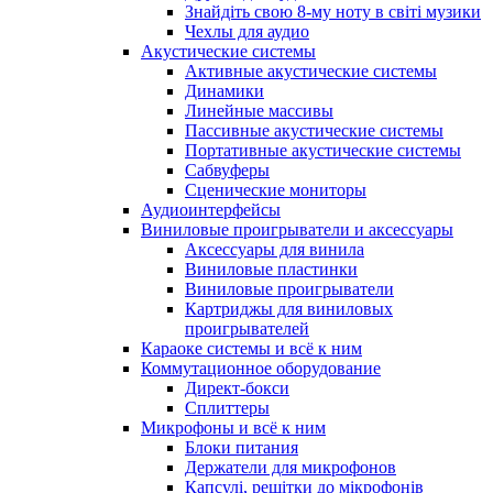
Знайдіть свою 8-му ноту в світі музики
Чехлы для аудио
Акустические системы
Активные акустические системы
Динамики
Линейные массивы
Пассивные акустические системы
Портативные акустические системы
Сабвуферы
Сценические мониторы
Аудиоинтерфейсы
Виниловые проигрыватели и аксессуары
Аксессуары для винила
Виниловые пластинки
Виниловые проигрыватели
Картриджы для виниловых
проигрывателей
Караоке системы и всё к ним
Коммутационное оборудование
Директ-бокси
Сплиттеры
Микрофоны и всё к ним
Блоки питания
Держатели для микрофонов
Капсулі, решітки до мікрофонів