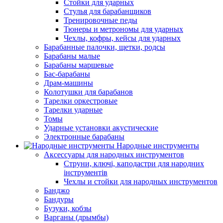
Стойки для ударных
Стулья для барабанщиков
Тренировочные педы
Тюнеры и метрономы для ударных
Чехлы, кофры, кейсы для ударных
Барабанные палочки, щетки, родсы
Барабаны малые
Барабаны маршевые
Бас-барабаны
Драм-машины
Колотушки для барабанов
Тарелки оркестровые
Тарелки ударные
Томы
Ударные установки акустические
Электронные барабаны
Народные инструменты
Аксессуары для народных инструментов
Струни, ключі, каподастри для народних
інструментів
Чехлы и стойки для народных инструментов
Банджо
Бандуры
Бузуки, кобзы
Варганы (дрымбы)