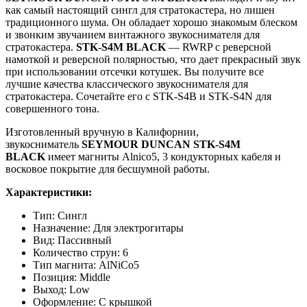
как самый настоящий сингл для стратокастера, но лишен
традиционного шума. Он обладает хорошо знакомым блеском
и звонким звучанием винтажного звукоснимателя для
стратокастера.
STK-S4M BLACK
— RWRP с реверсной
намоткой и реверсной полярностью, что дает прекрасный звук
при использовании отсечки котушек. Вы получите все
лучшие качества классического звукоснимателя для
стратокастера. Сочетайте его с STK-S4B и STK-S4N для
совершенного тона.
Изготовленный вручную в Калифорнии,
звукосниматель
SEYMOUR DUNCAN STK-S4M
BLACK
имеет магниты Alnico5, 3 кондукторных кабеля и
восковое покрытие для бесшумной работы.
Характеристики:
Тип:
Сингл
Назначение
:
Для электрогитары
Вид
:
Пассивный
Количество струн
:
6
Тип магнита
:
AlNiCo5
Позиция
:
Middle
Выход
:
Low
Оформление
:
С крышкой