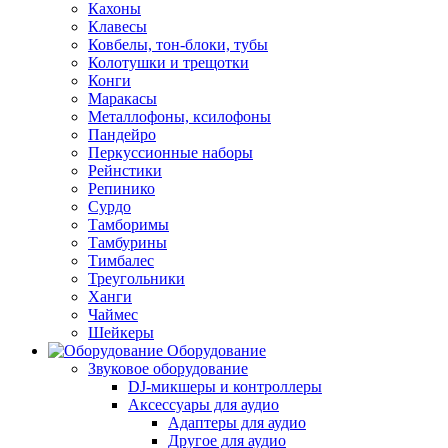
Кахоны
Клавесы
Ковбелы, тон-блоки, тубы
Колотушки и трещотки
Конги
Маракасы
Металлофоны, ксилофоны
Пандейро
Перкуссионные наборы
Рейнстики
Репинико
Сурдо
Тамборимы
Тамбурины
Тимбалес
Треугольники
Ханги
Чаймес
Шейкеры
Оборудование
Звуковое оборудование
DJ-микшеры и контроллеры
Аксессуары для аудио
Адаптеры для аудио
Другое для аудио