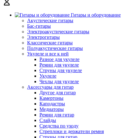
Гитары и оборудование
Акустические гитары
Бас-гитары
Электроакустические гитары
Электрогитары
Классические гитары
Полуакустические гитары
Укулеле и все к ней
Разное для укулеле
Ремни для укулеле
Струны для укулеле
Укулеле
Чехлы для укулеле
Аксессуары для гитар
Другое для гитар
Камертоны
Каподастры
Медиаторы
Ремни для гитар
Слайды
Средства по уходу
Стреплоки и держатели ремня
Струны для гитар