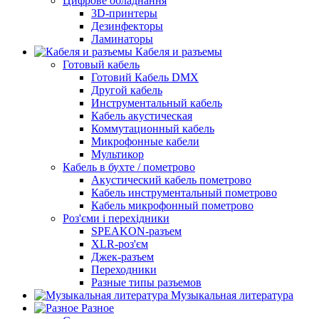
Цифрове обладнання
3D-принтеры
Дезинфекторы
Ламинаторы
Кабеля и разъемы
Готовый кабель
Готовий Кабель DMX
Другой кабель
Инструментальный кабель
Кабель акустическая
Коммутационный кабель
Микрофонные кабели
Мультикор
Кабель в бухте / пометрово
Акустический кабель пометрово
Кабель инструментальный пометрово
Кабель микрофонный пометрово
Роз'єми і перехідники
SPEAKON-разъем
XLR-роз'єм
Джек-разъем
Переходники
Разные типы разъемов
Музыкальная литература
Разное