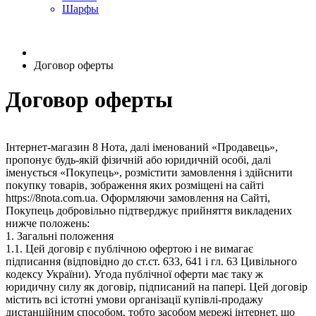
Шарфы
Договор оферты
Договор оферты
Інтернет-магазин 8 Нота, далі іменований «Продавець»,
пропонує будь-якій фізичній або юридичній особі, далі
іменується «Покупець», розмістити замовлення і здійснити
покупку товарів, зображення яких розміщені на сайті
https://8nota.com.ua. Оформляючи замовлення на Сайті,
Покупець добровільно підтверджує прийняття викладених
нижче положень:
1. Загальні положення
1.1. Цей договір є публічною офертою і не вимагає
підписання (відповідно до ст.ст. 633, 641 і гл. 63 Цивільного
кодексу України). Угода публічної оферти має таку ж
юридичну силу як договір, підписаний на папері. Цей договір
містить всі істотні умови організації купівлі-продажу
дистанційним способом, тобто засобом мережі інтернет, що