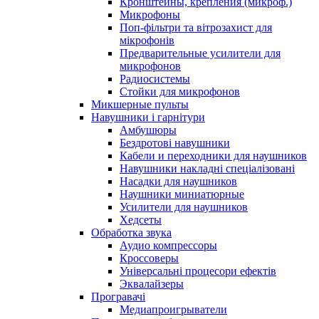
Кронштейны, крепления (микроф.)
Микрофоны
Поп-фільтри та вітрозахист для
мікрофонів
Предварительные усилители для
микрофонов
Радиосистемы
Стойки для микрофонов
Микшерные пульты
Навушники і гарнітури
Амбушюры
Бездротові навушники
Кабели и переходники для наушников
Навушники накладні спеціалізовані
Насадки для наушников
Наушники миниатюрные
Усилители для наушников
Хедсеты
Обработка звука
Аудио компрессоры
Кроссоверы
Універсальні процесори ефектів
Эквалайзеры
Програвачі
Медиапроигрыватели