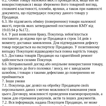
6.2. Обмін товару належної якості провадиться, якщо він не
використовувався і якщо збережено його товарний вигляд,
споживчі властивості, пломби, ярлики, а також при наявності
документа, що підтверджує покупку даного товару у
Продавця.
6.3. Не підлягають обміну (поверненню) товари належної
якості, перелік яких затверджений постановою КМУ від
19.03.94 р №172..
6.4. У разі виявлення браку, Покупець зобов'язується
поставити до відома про це Продавця в строк 14 днів з
моменту доставки замовлення. Для підтвердження дефекту
товар передається на експертизу Продавцю. У позитивному
випадку Покупцеві відшкодовується повна вартість товару.
6.5. Доставка товарів Продавцю на гарантійний ремонт
здійснюється силами Покупця.
6.6. Неправильний догляд або нецільове використання товару,
що призвело до його поломки / зносу, не є заводським
шлюбом, і товари з такими дефектами до поверненню не
приймаються
7. Інши умови
7.1. Покупець дає дозвіл на обробку Продавцем своїх
персональних даних з метою можливості виконання умов
цього Договору, можливості проведення взаєморозрахунків, а
також для отримання рахунків, актів та інших документів.
7.2. Вся інформація, надана Покупцем Продавцю, не може