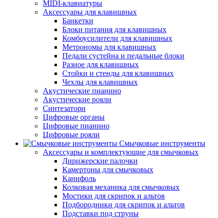
MIDI-клавиатуры
Аксессуары для клавишных
Банкетки
Блоки питания для клавишных
Комбоусилители для клавишных
Метрономы для клавишных
Педали сустейна и педальные блоки
Разное для клавишных
Стойки и стенды для клавишных
Чехлы для клавишных
Акустические пианино
Акустические рояли
Синтезатори
Цифровые органы
Цифровые пианино
Цифровые рояли
Смычковые инструменты
Аксессуары и комплектующие для смычковых
Дирижерские палочки
Камертоны для смычковых
Канифоль
Колковая механика для смычковых
Мостики для скрипок и альтов
Подбородники для скрипок и альтов
Подставки под струны