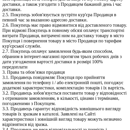
доставки, а також узгодити з Продавцем бажаний день і час
доставки.
2.5. Покупець зобов'язується зустріти кур'єра Продавця в
певний час за вказаною адресою доставки.
2.6. Покупець має право відмовитися від доставленого товару.
При відмові Покупець в повному обсязі оплачує транспортні
витрати Продавця, витрачені ним на доставку товару в місто
Покупця і повернення товару в місто Продавця по тарифам
кур'єрської служби.
2.7. Покупець оплачує замовлення будь-яким способом,
обраним в інтернет-магазині протягом трьох робочих днів з
дати узгодження вартості доставки в розмірі 100%
передоплати
3. Права та обов’язки продавця
3.1. Продавець повідомляє Покупця про прийняття
замовлення по телефону і / або електронній пошті, погоджує
додаткові характеристики, комплектацію товарів і їх вартість.
3.2. Продавець зобов'язується поставити товар у відповідності
з отриманим замовленням, в кількості, цінами і термінами,
погодженими з Покупцем.
3.3. Продавець гарантує відповідність зовнішнього вигляду
товарів їх зразкам в каталозі. Заявлені на Сайті
характеристики і зовнішній вигляд товару можуть незначно
відрізнятися від зразка.
3.4. Продавець не несе відповідальності за точність і