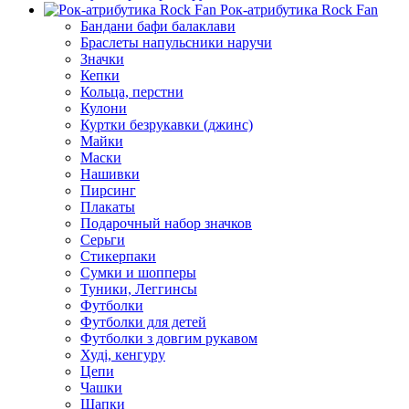
Рок-атрибутика Rock Fan
Бандани бафи балаклави
Браслеты напульсники наручи
Значки
Кепки
Кольца, перстни
Кулони
Куртки безрукавки (джинс)
Майки
Маски
Нашивки
Пирсинг
Плакаты
Подарочный набор значков
Серьги
Стикерпаки
Сумки и шопперы
Туники, Леггинсы
Футболки
Футболки для детей
Футболки з довгим рукавом
Худі, кенгуру
Цепи
Чашки
Шапки