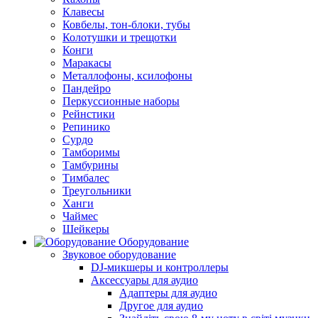
Клавесы
Ковбелы, тон-блоки, тубы
Колотушки и трещотки
Конги
Маракасы
Металлофоны, ксилофоны
Пандейро
Перкуссионные наборы
Рейнстики
Репинико
Сурдо
Тамборимы
Тамбурины
Тимбалес
Треугольники
Ханги
Чаймес
Шейкеры
Оборудование
Звуковое оборудование
DJ-микшеры и контроллеры
Аксессуары для аудио
Адаптеры для аудио
Другое для аудио