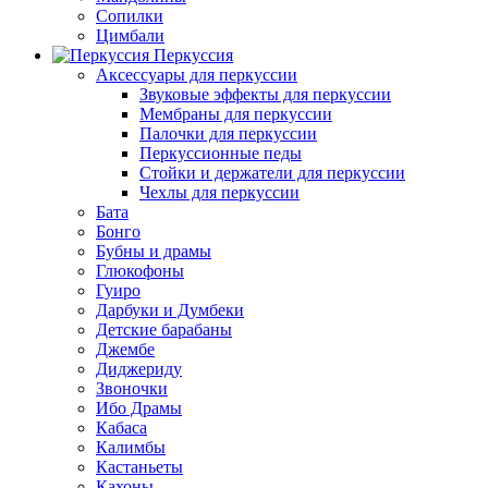
Сопилки
Цимбали
Перкуссия
Аксессуары для перкуссии
Звуковые эффекты для перкуссии
Мембраны для перкуссии
Палочки для перкуссии
Перкуссионные педы
Стойки и держатели для перкуссии
Чехлы для перкуссии
Бата
Бонго
Бубны и драмы
Глюкофоны
Гуиро
Дарбуки и Думбеки
Детские барабаны
Джембе
Диджериду
Звоночки
Ибо Драмы
Кабаса
Калимбы
Кастаньеты
Кахоны