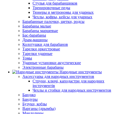
Стулья для барабанщиков
Тренировочные педы
Тюнеры и метрономы для ударных
Чехлы, кофры, кейсы для ударных
Барабанные палочки, щетки, родсы
Барабаны малые
Барабаны маршевые
Бас-барабаны
Драм-машины
Колотушки для барабанов
Тарелки оркестровые
Тарелки ударные
Томы
Ударные установки акустические
Электронные барабаны
Народные инструменты
Аксессуары для народных инструментов
Струни, ключі, каподастри для народних
інструментів
Чехлы и стойки для народных инструментов
Банджо
Бандуры
Бузуки, кобзы
Варганы (дрымбы)
Мандолины