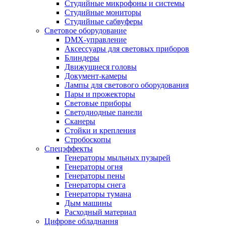
Студийные микрофоны и системы
Студийные мониторы
Студийные сабвуферы
Световое оборудование
DMX-управление
Аксессуары для световых приборов
Блиндеры
Движущиеся головы
Документ-камеры
Лампы для светового оборудования
Пары и прожекторы
Световые приборы
Светодиодные панели
Сканеры
Стойки и крепления
Стробоскопы
Спецэффекты
Генераторы мыльных пузырей
Генераторы огня
Генераторы пены
Генераторы снега
Генераторы тумана
Дым машины
Расходный материал
Цифрове обладнання