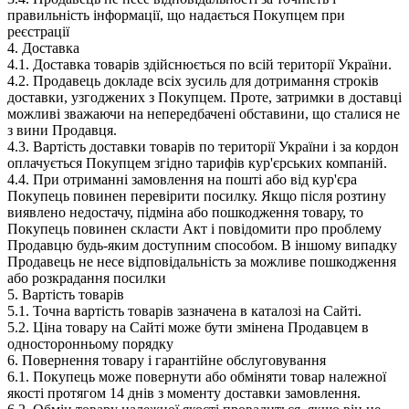
правильність інформації, що надається Покупцем при
реєстрації
4. Доставка
4.1. Доставка товарів здійснюється по всій території України.
4.2. Продавець докладе всіх зусиль для дотримання строків
доставки, узгоджених з Покупцем. Проте, затримки в доставці
можливі зважаючи на непередбачені обставини, що сталися не
з вини Продавця.
4.3. Вартість доставки товарів по території України і за кордон
оплачується Покупцем згідно тарифів кур'єрських компаній.
4.4. При отриманні замовлення на пошті або від кур'єра
Покупець повинен перевірити посилку. Якщо після розтину
виявлено недостачу, підміна або пошкодження товару, то
Покупець повинен скласти Акт і повідомити про проблему
Продавцю будь-яким доступним способом. В іншому випадку
Продавець не несе відповідальність за можливе пошкодження
або розкрадання посилки
5. Вартість товарів
5.1. Точна вартість товарів зазначена в каталозі на Сайті.
5.2. Ціна товару на Сайті може бути змінена Продавцем в
односторонньому порядку
6. Повернення товару і гарантійне обслуговування
6.1. Покупець може повернути або обміняти товар належної
якості протягом 14 днів з моменту доставки замовлення.