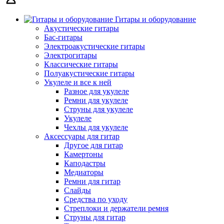
Гитары и оборудование
Акустические гитары
Бас-гитары
Электроакустические гитары
Электрогитары
Классические гитары
Полуакустические гитары
Укулеле и все к ней
Разное для укулеле
Ремни для укулеле
Струны для укулеле
Укулеле
Чехлы для укулеле
Аксессуары для гитар
Другое для гитар
Камертоны
Каподастры
Медиаторы
Ремни для гитар
Слайды
Средства по уходу
Стреплоки и держатели ремня
Струны для гитар