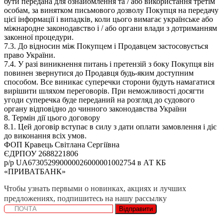
бути передана для ознайомлення та / або використання третім
особам, за винятком письмового дозволу Покупця на передачу
цієї інформації і випадків, коли цього вимагає українське або
міжнародне законодавство і / або органи влади з дотриманням
законної процедури.
7.3. До відносин між Покупцем і Продавцем застосовується
право України.
7.4. У разі виникнення питань і претензій з боку Покупця він
повинен звернутися до Продавця будь-яким доступним
способом. Все виникає суперечки сторони будуть намагатися
вирішити шляхом переговорів. При неможливості досягти
угоди суперечка буде переданий на розгляд до судового
органу відповідно до чинного законодавства України
8. Термін дії цього договору
8.1. Цей договір вступає в силу з дати оплати замовлення і діє
до виконання всіх умов.
ФОП Кравець Світлана Сергіївна
ЄДРПОУ 2688221806
р/р UA673052990000026000001002754 в АТ КБ
«ПРИВАТБАНК»
Чтобы узнать первыми о новинках, акциях и лучших
предложениях, подпишитесь на нашу рассылку
Відправити