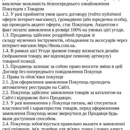
виключає можливість безпосереднього ознайомлення
Покупцем з Товаром
1.2. У разі прийняття умов цього договору (тобто публічної
оферти інтернет-магазину), громадянин (або юридична особа),
що проводить акцепт оферти, стає Покупцем. Акцептом є
факт оплати замовлення в розмірі 100% на умовах цієї угоди.
1.3. Продавець здійснює роздрібний продаж зі
складу музичних інструментів, обладнання та аксесуарів через
інтернет-магазин https://8nota.com.ua.
1.4. В рамках цієї Угоди зразком товару визнається дизайн
(зображення товару, яке відповідне певному артикулу)
товарної позиції.
1.5. Продавець залишає за собою право вносити зміни в цей
Договір без попереднього повідомлення Покупця
2. Права та обов’язки покупця
2.1. Для оформлення замовлення Покупець проходить
автоматичну реєстрацію на Сайті.
2.2. Покупець здійснює замовлення товарів за каталогом на
Сайті і відправляє його Продавцю.
2.3. У разі виникнення у Покупця питань, які стосуються
властивостей і характеристик товарів, перед оформленням
замовлення Покупець може звернутися до Продавця будь-
яким доступним способом.
2.4. Покупець зобов'язується правильно вказати в замовленні
свої прізвище, ім'я, телефон для зв'язку, точну і повну адресу