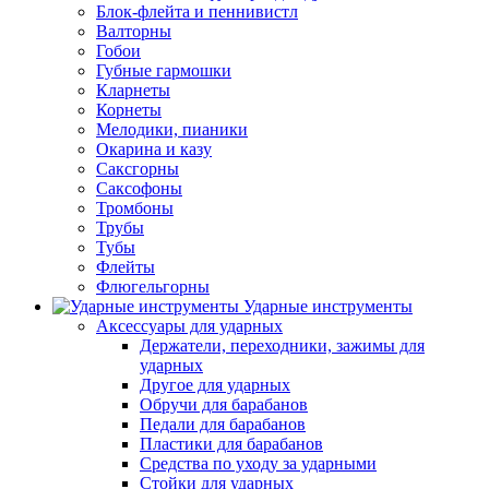
Блок-флейта и пеннивистл
Валторны
Гобои
Губные гармошки
Кларнеты
Корнеты
Мелодики, пианики
Окарина и казу
Саксгорны
Саксофоны
Тромбоны
Трубы
Тубы
Флейты
Флюгельгорны
Ударные инструменты
Аксессуары для ударных
Держатели, переходники, зажимы для
ударных
Другое для ударных
Обручи для барабанов
Педали для барабанов
Пластики для барабанов
Средства по уходу за ударными
Стойки для ударных