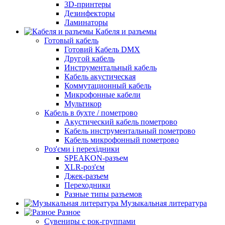
3D-принтеры
Дезинфекторы
Ламинаторы
Кабеля и разъемы
Готовый кабель
Готовий Кабель DMX
Другой кабель
Инструментальный кабель
Кабель акустическая
Коммутационный кабель
Микрофонные кабели
Мультикор
Кабель в бухте / пометрово
Акустический кабель пометрово
Кабель инструментальный пометрово
Кабель микрофонный пометрово
Роз'єми і перехідники
SPEAKON-разъем
XLR-роз'єм
Джек-разъем
Переходники
Разные типы разъемов
Музыкальная литература
Разное
Сувениры с рок-группами