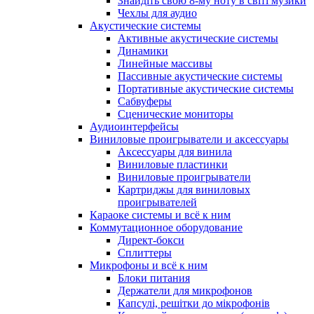
Знайдіть свою 8-му ноту в світі музики
Чехлы для аудио
Акустические системы
Активные акустические системы
Динамики
Линейные массивы
Пассивные акустические системы
Портативные акустические системы
Сабвуферы
Сценические мониторы
Аудиоинтерфейсы
Виниловые проигрыватели и аксессуары
Аксессуары для винила
Виниловые пластинки
Виниловые проигрыватели
Картриджы для виниловых
проигрывателей
Караоке системы и всё к ним
Коммутационное оборудование
Директ-бокси
Сплиттеры
Микрофоны и всё к ним
Блоки питания
Держатели для микрофонов
Капсулі, решітки до мікрофонів