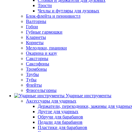
Стойки и держатели для духовых
Трости
Чехлы и футляры для духовых
Блок-флейта и пеннивистл
Валторны
Гобои
Губные гармошки
Кларнеты
Корнеты
Мелодики, пианики
Окарина и казу
Саксгорны
Саксофоны
Тромбоны
Трубы
Тубы
Флейты
Флюгельгорны
Ударные инструменты
Аксессуары для ударных
Держатели, переходники, зажимы для ударны
Другое для ударных
Обручи для барабанов
Педали для барабанов
Пластики для барабанов