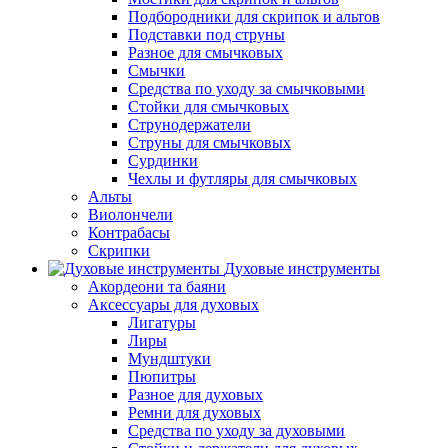
Подбородники для скрипок и альтов
Подставки под струны
Разное для смычковых
Смычки
Средства по уходу за смычковыми
Стойки для смычковых
Струнодержатели
Струны для смычковых
Сурдинки
Чехлы и футляры для смычковых
Альты
Виолончели
Контрабасы
Скрипки
Духовые инструменты
Акордеони та баяни
Аксессуары для духовых
Лигатуры
Лиры
Мундштуки
Пюпитры
Разное для духовых
Ремни для духовых
Средства по уходу за духовыми