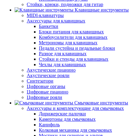
Стойки, крюки, подножки для гитар
Клавишные инструменты
MIDI-клавиатуры
Аксессуары для клавишных
Банкетки
Блоки питания для клавишных
Комбоусилители для клавишных
Метрономы для клавишных
Педали сустейна и педальные блоки
Разное для клавишных
Стойки и стенды для клавишных
Чехлы для клавишных
Акустические пианино
Акустические рояли
Синтезатори
Цифровые органы
Цифровые пианино
Цифровые рояли
Смычковые инструменты
Аксессуары и комплектующие для смычковых
Дирижерские палочки
Камертоны для смычковых
Канифоль
Колковая механика для смычковых
Мостики для скрипок и альтов