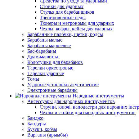
Средства по уходу за ударными
Стойки для ударных
Стулья для барабанщиков
Тренировочные педы
Тюнеры и метрономы для ударных
Чехлы, кофры, кейсы для ударных
Барабанные палочки, щетки, родсы
Барабаны малые
Барабаны маршевые
Бас-барабаны
Драм-машины
Колотушки для барабанов
Тарелки оркестровые
Тарелки ударные
Томы
Ударные установки акустические
Электронные барабаны
Народные инструменты
Аксессуары для народных инструментов
Струни, ключі, каподастри для народних інст
Чехлы и стойки для народных инструментов
Банджо
Бандуры
Бузуки, кобзы
Варганы (дрымбы)