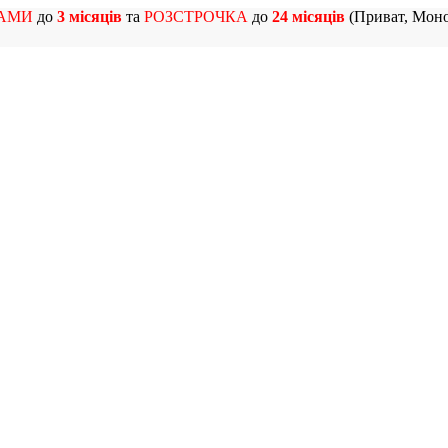
АМИ
до
3 місяців
та
РОЗСТРОЧКА
до
24 місяців
(Приват, Моно