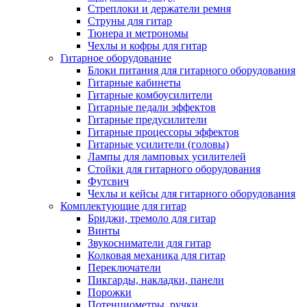
Стреплоки и держатели ремня
Струны для гитар
Тюнера и метрономы
Чехлы и кофры для гитар
Гитарное оборудование
Блоки питания для гитарного оборудования
Гитарные кабинеты
Гитарные комбоусилители
Гитарные педали эффектов
Гитарные предусилители
Гитарные процессоры эффектов
Гитарные усилители (головы)
Лампы для ламповых усилителей
Стойки для гитарного оборудования
Футсвич
Чехлы и кейсы для гитарного оборудования
Комплектующие для гитар
Бриджи, тремоло для гитар
Винты
Звукосниматели для гитар
Колковая механика для гитар
Переключатели
Пикгарды, накладки, панели
Порожки
Потенциометры, ручки