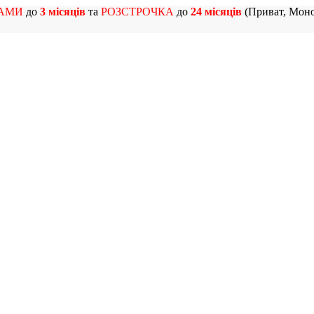
АМИ
до
3 місяців
та
РОЗСТРОЧКА
до
24 місяців
(Приват, Моно