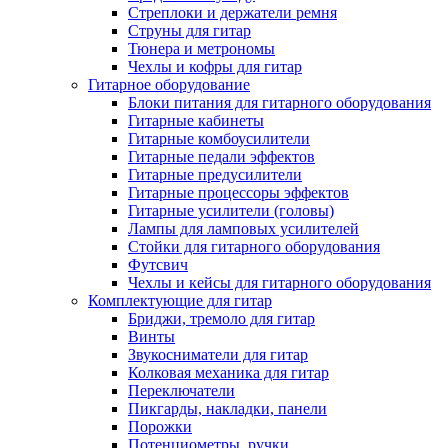
Стреплоки и держатели ремня
Струны для гитар
Тюнера и метрономы
Чехлы и кофры для гитар
Гитарное оборудование
Блоки питания для гитарного оборудования
Гитарные кабинеты
Гитарные комбоусилители
Гитарные педали эффектов
Гитарные предусилители
Гитарные процессоры эффектов
Гитарные усилители (головы)
Лампы для ламповых усилителей
Стойки для гитарного оборудования
Футсвич
Чехлы и кейсы для гитарного оборудования
Комплектующие для гитар
Бриджи, тремоло для гитар
Винты
Звукосниматели для гитар
Колковая механика для гитар
Переключатели
Пикгарды, накладки, панели
Порожки
Потенциометры, ручки