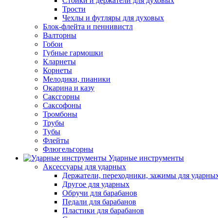
Стойки и держатели для духовых
Трости
Чехлы и футляры для духовых
Блок-флейта и пеннивистл
Валторны
Гобои
Губные гармошки
Кларнеты
Корнеты
Мелодики, пианики
Окарина и казу
Саксгорны
Саксофоны
Тромбоны
Трубы
Тубы
Флейты
Флюгельгорны
Ударные инструменты
Аксессуары для ударных
Держатели, переходники, зажимы для ударны
Другое для ударных
Обручи для барабанов
Педали для барабанов
Пластики для барабанов