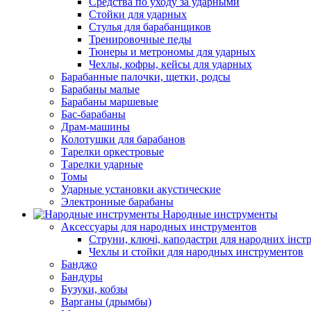
Средства по уходу за ударными
Стойки для ударных
Стулья для барабанщиков
Тренировочные педы
Тюнеры и метрономы для ударных
Чехлы, кофры, кейсы для ударных
Барабанные палочки, щетки, родсы
Барабаны малые
Барабаны маршевые
Бас-барабаны
Драм-машины
Колотушки для барабанов
Тарелки оркестровые
Тарелки ударные
Томы
Ударные установки акустические
Электронные барабаны
Народные инструменты
Аксессуары для народных инструментов
Струни, ключі, каподастри для народних інст
Чехлы и стойки для народных инструментов
Банджо
Бандуры
Бузуки, кобзы
Варганы (дрымбы)