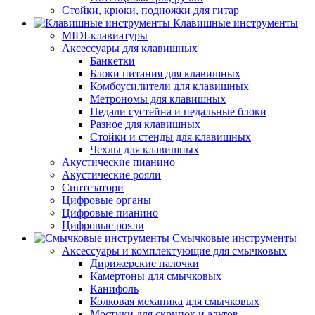
Стойки, крюки, подножки для гитар
Клавишные инструменты
MIDI-клавиатуры
Аксессуары для клавишных
Банкетки
Блоки питания для клавишных
Комбоусилители для клавишных
Метрономы для клавишных
Педали сустейна и педальные блоки
Разное для клавишных
Стойки и стенды для клавишных
Чехлы для клавишных
Акустические пианино
Акустические рояли
Синтезатори
Цифровые органы
Цифровые пианино
Цифровые рояли
Смычковые инструменты
Аксессуары и комплектующие для смычковых
Дирижерские палочки
Камертоны для смычковых
Канифоль
Колковая механика для смычковых
Мостики для скрипок и альтов