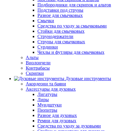
Подбородники для скрипок и альтов
Подставки под струны
Разное для смычковых
Смычки
Средства по уходу за смычковыми
Стойки для смычковых
Струнодержатели
Струны для смычковых
Сурдинки
Чехлы и футляры для смычковых
Альты
Виолончели
Контрабасы
Скрипки
Духовые инструменты
Акордеони та баяни
Аксессуары для духовых
Лигатуры
Лиры
Мундштуки
Пюпитры
Разное для духовых
Ремни для духовых
Средства по уходу за духовыми