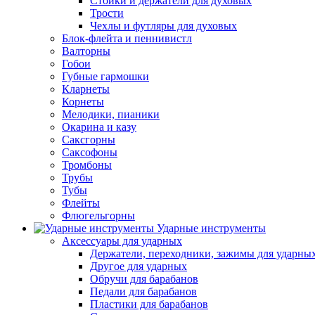
Стойки и держатели для духовых
Трости
Чехлы и футляры для духовых
Блок-флейта и пеннивистл
Валторны
Гобои
Губные гармошки
Кларнеты
Корнеты
Мелодики, пианики
Окарина и казу
Саксгорны
Саксофоны
Тромбоны
Трубы
Тубы
Флейты
Флюгельгорны
Ударные инструменты
Аксессуары для ударных
Держатели, переходники, зажимы для ударны
Другое для ударных
Обручи для барабанов
Педали для барабанов
Пластики для барабанов