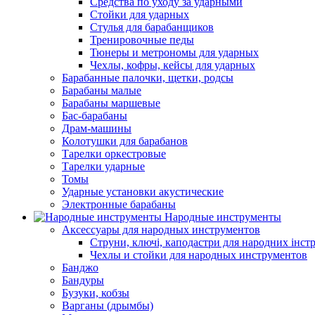
Средства по уходу за ударными
Стойки для ударных
Стулья для барабанщиков
Тренировочные педы
Тюнеры и метрономы для ударных
Чехлы, кофры, кейсы для ударных
Барабанные палочки, щетки, родсы
Барабаны малые
Барабаны маршевые
Бас-барабаны
Драм-машины
Колотушки для барабанов
Тарелки оркестровые
Тарелки ударные
Томы
Ударные установки акустические
Электронные барабаны
Народные инструменты
Аксессуары для народных инструментов
Струни, ключі, каподастри для народних інст
Чехлы и стойки для народных инструментов
Банджо
Бандуры
Бузуки, кобзы
Варганы (дрымбы)