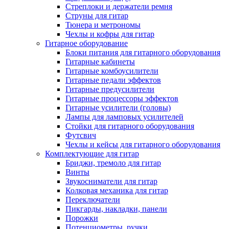
Стреплоки и держатели ремня
Струны для гитар
Тюнера и метрономы
Чехлы и кофры для гитар
Гитарное оборудование
Блоки питания для гитарного оборудования
Гитарные кабинеты
Гитарные комбоусилители
Гитарные педали эффектов
Гитарные предусилители
Гитарные процессоры эффектов
Гитарные усилители (головы)
Лампы для ламповых усилителей
Стойки для гитарного оборудования
Футсвич
Чехлы и кейсы для гитарного оборудования
Комплектующие для гитар
Бриджи, тремоло для гитар
Винты
Звукосниматели для гитар
Колковая механика для гитар
Переключатели
Пикгарды, накладки, панели
Порожки
Потенциометры, ручки