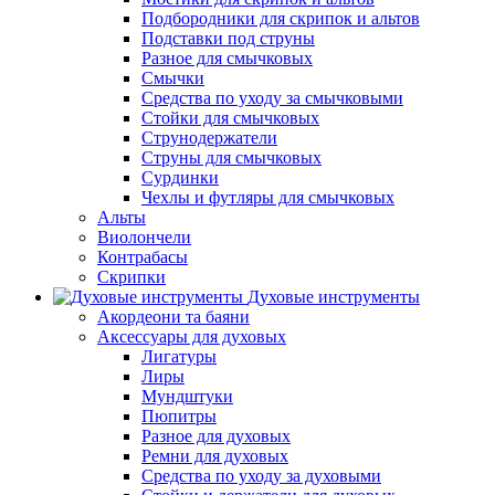
Подбородники для скрипок и альтов
Подставки под струны
Разное для смычковых
Смычки
Средства по уходу за смычковыми
Стойки для смычковых
Струнодержатели
Струны для смычковых
Сурдинки
Чехлы и футляры для смычковых
Альты
Виолончели
Контрабасы
Скрипки
Духовые инструменты
Акордеони та баяни
Аксессуары для духовых
Лигатуры
Лиры
Мундштуки
Пюпитры
Разное для духовых
Ремни для духовых
Средства по уходу за духовыми