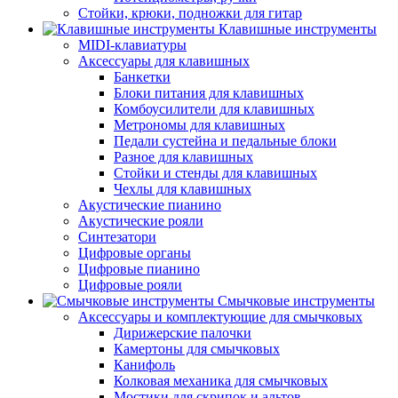
Стойки, крюки, подножки для гитар
Клавишные инструменты
MIDI-клавиатуры
Аксессуары для клавишных
Банкетки
Блоки питания для клавишных
Комбоусилители для клавишных
Метрономы для клавишных
Педали сустейна и педальные блоки
Разное для клавишных
Стойки и стенды для клавишных
Чехлы для клавишных
Акустические пианино
Акустические рояли
Синтезатори
Цифровые органы
Цифровые пианино
Цифровые рояли
Смычковые инструменты
Аксессуары и комплектующие для смычковых
Дирижерские палочки
Камертоны для смычковых
Канифоль
Колковая механика для смычковых
Мостики для скрипок и альтов