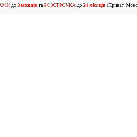
АМИ
до
3 місяців
та
РОЗСТРОЧКА
до
24 місяців
(Приват, Моно