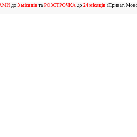
АМИ
до
3 місяців
та
РОЗСТРОЧКА
до
24 місяців
(Приват, Моно