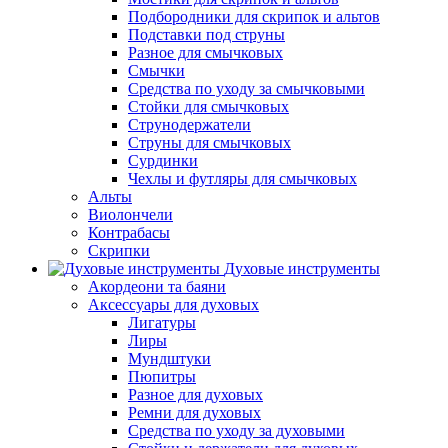
Подбородники для скрипок и альтов
Подставки под струны
Разное для смычковых
Смычки
Средства по уходу за смычковыми
Стойки для смычковых
Струнодержатели
Струны для смычковых
Сурдинки
Чехлы и футляры для смычковых
Альты
Виолончели
Контрабасы
Скрипки
Духовые инструменты
Акордеони та баяни
Аксессуары для духовых
Лигатуры
Лиры
Мундштуки
Пюпитры
Разное для духовых
Ремни для духовых
Средства по уходу за духовыми