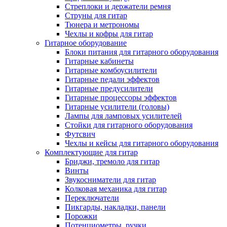
Стреплоки и держатели ремня
Струны для гитар
Тюнера и метрономы
Чехлы и кофры для гитар
Гитарное оборудование
Блоки питания для гитарного оборудования
Гитарные кабинеты
Гитарные комбоусилители
Гитарные педали эффектов
Гитарные предусилители
Гитарные процессоры эффектов
Гитарные усилители (головы)
Лампы для ламповых усилителей
Стойки для гитарного оборудования
Футсвич
Чехлы и кейсы для гитарного оборудования
Комплектующие для гитар
Бриджи, тремоло для гитар
Винты
Звукосниматели для гитар
Колковая механика для гитар
Переключатели
Пикгарды, накладки, панели
Порожки
Потенциометры, ручки