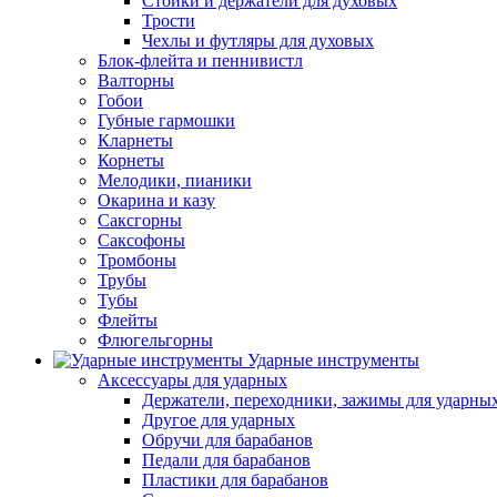
Стойки и держатели для духовых
Трости
Чехлы и футляры для духовых
Блок-флейта и пеннивистл
Валторны
Гобои
Губные гармошки
Кларнеты
Корнеты
Мелодики, пианики
Окарина и казу
Саксгорны
Саксофоны
Тромбоны
Трубы
Тубы
Флейты
Флюгельгорны
Ударные инструменты
Аксессуары для ударных
Держатели, переходники, зажимы для ударны
Другое для ударных
Обручи для барабанов
Педали для барабанов
Пластики для барабанов