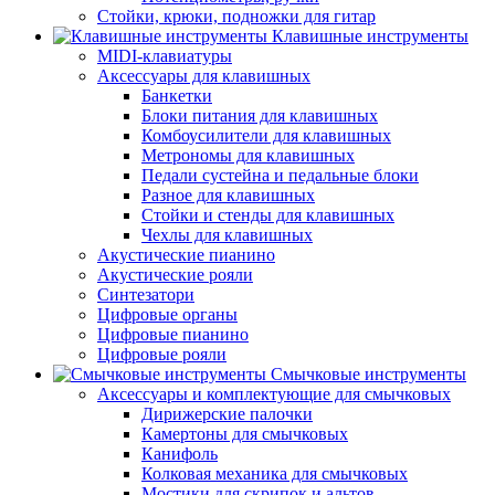
Стойки, крюки, подножки для гитар
Клавишные инструменты
MIDI-клавиатуры
Аксессуары для клавишных
Банкетки
Блоки питания для клавишных
Комбоусилители для клавишных
Метрономы для клавишных
Педали сустейна и педальные блоки
Разное для клавишных
Стойки и стенды для клавишных
Чехлы для клавишных
Акустические пианино
Акустические рояли
Синтезатори
Цифровые органы
Цифровые пианино
Цифровые рояли
Смычковые инструменты
Аксессуары и комплектующие для смычковых
Дирижерские палочки
Камертоны для смычковых
Канифоль
Колковая механика для смычковых
Мостики для скрипок и альтов