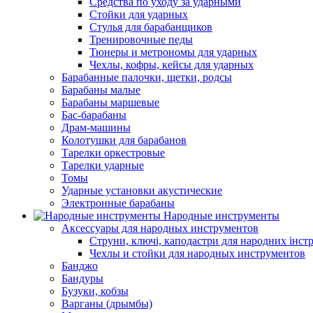
Средства по уходу за ударными
Стойки для ударных
Стулья для барабанщиков
Тренировочные педы
Тюнеры и метрономы для ударных
Чехлы, кофры, кейсы для ударных
Барабанные палочки, щетки, родсы
Барабаны малые
Барабаны маршевые
Бас-барабаны
Драм-машины
Колотушки для барабанов
Тарелки оркестровые
Тарелки ударные
Томы
Ударные установки акустические
Электронные барабаны
Народные инструменты
Аксессуары для народных инструментов
Струни, ключі, каподастри для народних інст
Чехлы и стойки для народных инструментов
Банджо
Бандуры
Бузуки, кобзы
Варганы (дрымбы)