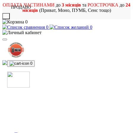
ОПЛАТА ЧАСТИНАМИ
до
3 місяців
та
РОЗСТРОЧКА
до
24
ПРОДАНО
місяців
(Приват, Моно, ПУМБ, Сенс тощо)
X
0
0
0
0
МАГАЗИН
МУЗИЧНИХ ІНСТРУМЕНТІВ
ТА РОК АТРИБУТИКИ