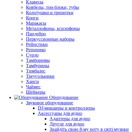
Клавесы
Ковбелы, тон-блоки, тубы
Колотушки и трещотки
Конги
Маракасы
Металлофоны, ксилофоны
Пандейро
Перкуссионные наборы
Рейнстики
Репинико
Сурдо
Тамборимы
Тамбурины
Тимбалес
Треугольники
Ханги
Чаймес
Шейкеры
Оборудование
Звуковое оборудование
DJ-микшеры и контроллеры
Аксессуары для аудио
Адаптеры для аудио
Другое для аудио
Знайдіть свою 8-му ноту в світі музики