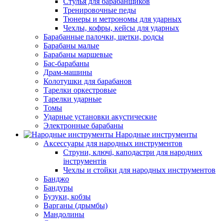
Стулья для барабанщиков
Тренировочные педы
Тюнеры и метрономы для ударных
Чехлы, кофры, кейсы для ударных
Барабанные палочки, щетки, родсы
Барабаны малые
Барабаны маршевые
Бас-барабаны
Драм-машины
Колотушки для барабанов
Тарелки оркестровые
Тарелки ударные
Томы
Ударные установки акустические
Электронные барабаны
Народные инструменты
Аксессуары для народных инструментов
Струни, ключі, каподастри для народних
інструментів
Чехлы и стойки для народных инструментов
Банджо
Бандуры
Бузуки, кобзы
Варганы (дрымбы)
Мандолины