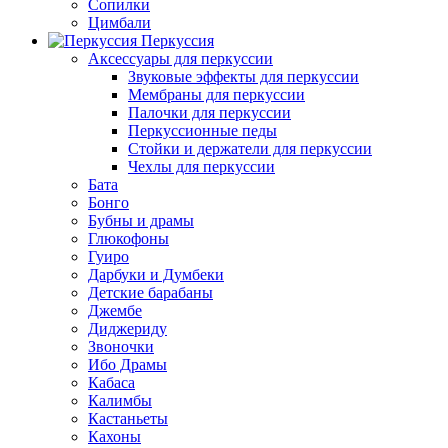
Сопилки
Цимбали
Перкуссия
Аксессуары для перкуссии
Звуковые эффекты для перкуссии
Мембраны для перкуссии
Палочки для перкуссии
Перкуссионные педы
Стойки и держатели для перкуссии
Чехлы для перкуссии
Бата
Бонго
Бубны и драмы
Глюкофоны
Гуиро
Дарбуки и Думбеки
Детские барабаны
Джембе
Диджериду
Звоночки
Ибо Драмы
Кабаса
Калимбы
Кастаньеты
Кахоны