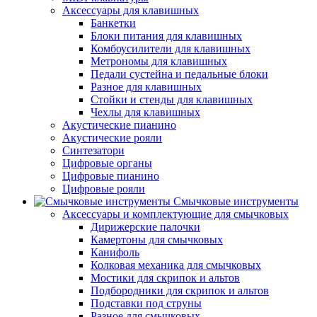
Аксессуары для клавишных
Банкетки
Блоки питания для клавишных
Комбоусилители для клавишных
Метрономы для клавишных
Педали сустейна и педальные блоки
Разное для клавишных
Стойки и стенды для клавишных
Чехлы для клавишных
Акустические пианино
Акустические рояли
Синтезатори
Цифровые органы
Цифровые пианино
Цифровые рояли
Смычковые инструменты
Аксессуары и комплектующие для смычковых
Дирижерские палочки
Камертоны для смычковых
Канифоль
Колковая механика для смычковых
Мостики для скрипок и альтов
Подбородники для скрипок и альтов
Подставки под струны
Разное для смычковых