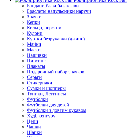
Рок-атрибутика Rock Fan
Бандани бафи балаклави
Браслеты напульсники наручи
Значки
Кепки
Кольца, перстни
Кулони
Куртки безрукавки (джинс)
Майки
Маски
Нашивки
Пирсинг
Плакаты
Подарочный набор значков
Серьги
Стикерпаки
Сумки и шопперы
Туники, Леггинсы
Футболки
Футболки для детей
Футболки з довгим рукавом
Худі, кенгуру
Цепи
Чашки
Шапки