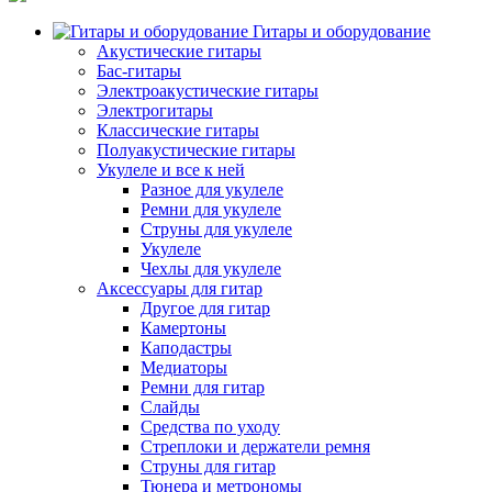
Гитары и оборудование
Акустические гитары
Бас-гитары
Электроакустические гитары
Электрогитары
Классические гитары
Полуакустические гитары
Укулеле и все к ней
Разное для укулеле
Ремни для укулеле
Струны для укулеле
Укулеле
Чехлы для укулеле
Аксессуары для гитар
Другое для гитар
Камертоны
Каподастры
Медиаторы
Ремни для гитар
Слайды
Средства по уходу
Стреплоки и держатели ремня
Струны для гитар
Тюнера и метрономы