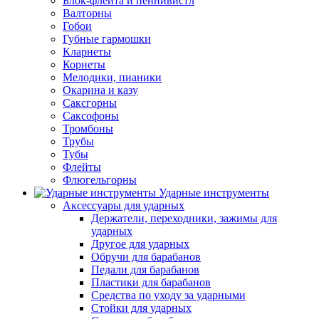
Блок-флейта и пеннивистл
Валторны
Гобои
Губные гармошки
Кларнеты
Корнеты
Мелодики, пианики
Окарина и казу
Саксгорны
Саксофоны
Тромбоны
Трубы
Тубы
Флейты
Флюгельгорны
Ударные инструменты
Аксессуары для ударных
Держатели, переходники, зажимы для
ударных
Другое для ударных
Обручи для барабанов
Педали для барабанов
Пластики для барабанов
Средства по уходу за ударными
Стойки для ударных