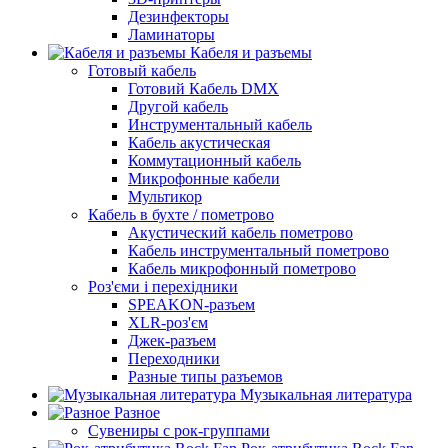
Дезинфекторы
Ламинаторы
Кабеля и разъемы
Готовый кабель
Готовий Кабель DMX
Другой кабель
Инструментальный кабель
Кабель акустическая
Коммутационный кабель
Микрофонные кабели
Мультикор
Кабель в бухте / пометрово
Акустический кабель пометрово
Кабель инструментальный пометрово
Кабель микрофонный пометрово
Роз'єми і перехідники
SPEAKON-разъем
XLR-роз'єм
Джек-разъем
Переходники
Разные типы разъемов
Музыкальная литература
Разное
Сувениры с рок-группами