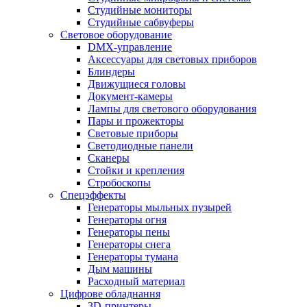
Студийные мониторы
Студийные сабвуферы
Световое оборудование
DMX-управление
Аксессуары для световых приборов
Блиндеры
Движущиеся головы
Документ-камеры
Лампы для светового оборудования
Пары и прожекторы
Световые приборы
Светодиодные панели
Сканеры
Стойки и крепления
Стробоскопы
Спецэффекты
Генераторы мыльных пузырей
Генераторы огня
Генераторы пены
Генераторы снега
Генераторы тумана
Дым машины
Расходный материал
Цифрове обладнання
3D-принтеры