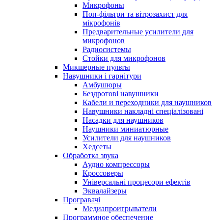
Микрофоны
Поп-фільтри та вітрозахист для
мікрофонів
Предварительные усилители для
микрофонов
Радиосистемы
Стойки для микрофонов
Микшерные пульты
Навушники і гарнітури
Амбушюры
Бездротові навушники
Кабели и переходники для наушников
Навушники накладні спеціалізовані
Насадки для наушников
Наушники миниатюрные
Усилители для наушников
Хедсеты
Обработка звука
Аудио компрессоры
Кроссоверы
Універсальні процесори ефектів
Эквалайзеры
Програвачі
Медиапроигрыватели
Программное обеспечение