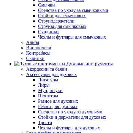
Смычки
Средства по уходу за смычковыми
Стойки для смычковых
Струнодержатели
Струны для смычковых
Сурдинки
Чехлы и футляры для смычковых
Альты
Виолончели
Контрабасы
Скрипки
Духовые инструменты
Акордеони та баяни
Аксессуары для духовых
Лигатуры
Лиры
Мундштуки
Пюпитры
Разное для духовых
Ремни для духовых
Средства по уходу за духовыми
Стойки и держатели для духовых
Трости
Чехлы и футляры для духовых