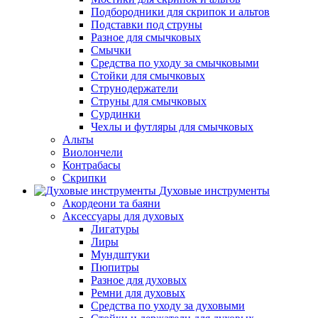
Подбородники для скрипок и альтов
Подставки под струны
Разное для смычковых
Смычки
Средства по уходу за смычковыми
Стойки для смычковых
Струнодержатели
Струны для смычковых
Сурдинки
Чехлы и футляры для смычковых
Альты
Виолончели
Контрабасы
Скрипки
Духовые инструменты
Акордеони та баяни
Аксессуары для духовых
Лигатуры
Лиры
Мундштуки
Пюпитры
Разное для духовых
Ремни для духовых
Средства по уходу за духовыми