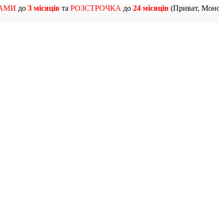
АМИ
до
3 місяців
та
РОЗСТРОЧКА
до
24 місяців
(Приват, Моно