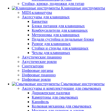
Стойки, крюки, подножки для гитар
Клавишные инструменты
MIDI-клавиатуры
Аксессуары для клавишных
Банкетки
Блоки питания для клавишных
Комбоусилители для клавишных
Метрономы для клавишных
Педали сустейна и педальные блоки
Разное для клавишных
Стойки и стенды для клавишных
Чехлы для клавишных
Акустические пианино
Акустические рояли
Синтезатори
Цифровые органы
Цифровые пианино
Цифровые рояли
Смычковые инструменты
Аксессуары и комплектующие для смычковых
Дирижерские палочки
Камертоны для смычковых
Канифоль
Колковая механика для смычковых
Мостики для скрипок и альтов