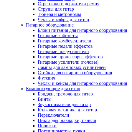
Стреплоки и держатели ремня
Струны для гитар
Тюнера и метрономы
Чехлы и кофры для гитар
Гитарное оборудование
Блоки питания для гитарного оборудования
Гитарные кабинеты
Гитарные комбоусилители
Гитарные педали эффектов
Гитарные предусилители
Гитарные процессоры эффектов
Гитарные усилители (головы)
Лампы для ламповых усилителей
Стойки для гитарного оборудования
Футсвич
Чехлы и кейсы для гитарного оборудования
Комплектующие для гитар
Бриджи, тремоло для гитар
Винты
Звукосниматели для гитар
Колковая механика для гитар
Переключатели
Пикгарды, накладки, панели
Порожки
Потенциометры, ручки