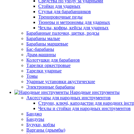
Средства по уходу за ударными
Стойки для ударных
Стулья для барабанщиков
Тренировочные педы
Тюнеры и метрономы для ударных
Чехлы, кофры, кейсы для ударных
Барабанные палочки, щетки, родсы
Барабаны малые
Барабаны маршевые
Бас-барабаны
Драм-машины
Колотушки для барабанов
Тарелки оркестровые
Тарелки ударные
Томы
Ударные установки акустические
Электронные барабаны
Народные инструменты
Аксессуары для народных инструментов
Струни, ключі, каподастри для народних інст
Чехлы и стойки для народных инструментов
Банджо
Бандуры
Бузуки, кобзы
Варганы (дрымбы)