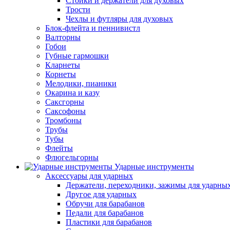
Стойки и держатели для духовых
Трости
Чехлы и футляры для духовых
Блок-флейта и пеннивистл
Валторны
Гобои
Губные гармошки
Кларнеты
Корнеты
Мелодики, пианики
Окарина и казу
Саксгорны
Саксофоны
Тромбоны
Трубы
Тубы
Флейты
Флюгельгорны
Ударные инструменты
Аксессуары для ударных
Держатели, переходники, зажимы для ударны
Другое для ударных
Обручи для барабанов
Педали для барабанов
Пластики для барабанов