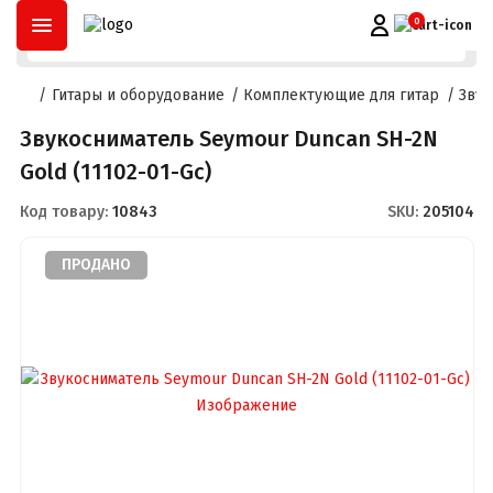
ОПЛАТА ЧАСТИНАМИ
ДО
3 МІСЯЦІВ
ТА
РОЗСТРОЧКА
ДО
2
0
Гитары и оборудование
Комплектующие для гитар
Звук
Звукосниматель Seymour Duncan SH-2N
Gold (11102-01-Gc)
Код товару:
10843
SKU:
205104
ПРОДАНО