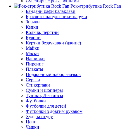
Сувениры с рок-группами
Рок-атрибутика Rock Fan
Бандани бафи балаклави
Браслеты напульсники наручи
Значки
Кепки
Кольца, перстни
Кулони
Куртки безрукавки (джинс)
Майки
Маски
Нашивки
Пирсинг
Плакаты
Подарочный набор значков
Серьги
Стикерпаки
Сумки и шопперы
Туники, Леггинсы
Футболки
Футболки для детей
Футболки з довгим рукавом
Худі, кенгуру
Цепи
Чашки