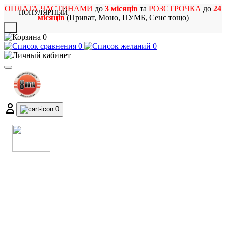
ОПЛАТА ЧАСТИНАМИ
до
3 місяців
та
РОЗСТРОЧКА
до
24
ПОПУЛЯРНЫЙ
місяців
(Приват, Моно, ПУМБ, Сенс тощо)
X
0
0
0
0
МАГАЗИН
МУЗИЧНИХ ІНСТРУМЕНТІВ
ТА РОК АТРИБУТИКИ