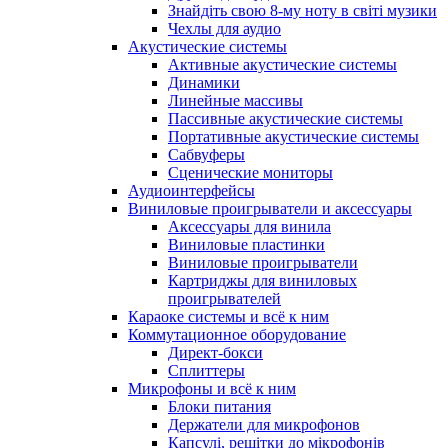
Знайдіть свою 8-му ноту в світі музики
Чехлы для аудио
Акустические системы
Активные акустические системы
Динамики
Линейные массивы
Пассивные акустические системы
Портативные акустические системы
Сабвуферы
Сценические мониторы
Аудиоинтерфейсы
Виниловые проигрыватели и аксессуары
Аксессуары для винила
Виниловые пластинки
Виниловые проигрыватели
Картриджы для виниловых
проигрывателей
Караоке системы и всё к ним
Коммутационное оборудование
Директ-бокси
Сплиттеры
Микрофоны и всё к ним
Блоки питания
Держатели для микрофонов
Капсулі, решітки до мікрофонів