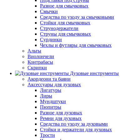
Подставки под струны
Разное для смычковых
Смычки
Средства по уходу за смычковыми
Стойки для смычковых
Струнодержатели
Струны для смычковых
Сурдинки
Чехлы и футляры для смычковых
Альты
Виолончели
Контрабасы
Скрипки
Духовые инструменты
Акордеони та баяни
Аксессуары для духовых
Лигатуры
Лиры
Мундштуки
Пюпитры
Разное для духовых
Ремни для духовых
Средства по уходу за духовыми
Стойки и держатели для духовых
Трости