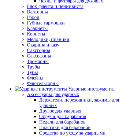
Чехлы и футляры для духовых
Блок-флейта и пеннивистл
Валторны
Гобои
Губные гармошки
Кларнеты
Корнеты
Мелодики, пианики
Окарина и казу
Саксгорны
Саксофоны
Тромбоны
Трубы
Тубы
Флейты
Флюгельгорны
Ударные инструменты
Аксессуары для ударных
Держатели, переходники, зажимы для
ударных
Другое для ударных
Обручи для барабанов
Педали для барабанов
Пластики для барабанов
Средства по уходу за ударными