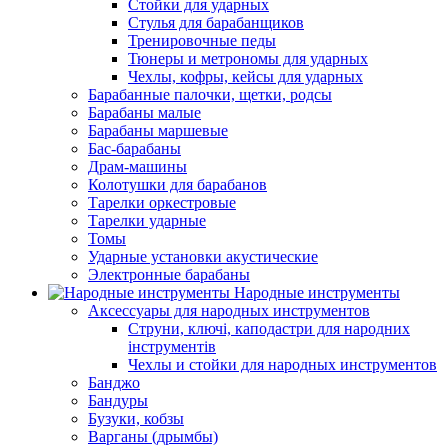
Стойки для ударных
Стулья для барабанщиков
Тренировочные педы
Тюнеры и метрономы для ударных
Чехлы, кофры, кейсы для ударных
Барабанные палочки, щетки, родсы
Барабаны малые
Барабаны маршевые
Бас-барабаны
Драм-машины
Колотушки для барабанов
Тарелки оркестровые
Тарелки ударные
Томы
Ударные установки акустические
Электронные барабаны
Народные инструменты
Аксессуары для народных инструментов
Струни, ключі, каподастри для народних
інструментів
Чехлы и стойки для народных инструментов
Банджо
Бандуры
Бузуки, кобзы
Варганы (дрымбы)