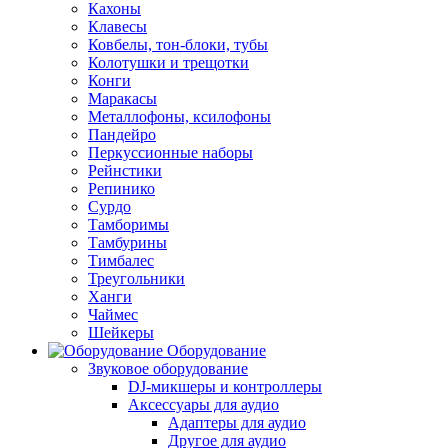
Кахоны
Клавесы
Ковбелы, тон-блоки, тубы
Колотушки и трещотки
Конги
Маракасы
Металлофоны, ксилофоны
Пандейро
Перкуссионные наборы
Рейнстики
Репинико
Сурдо
Тамборимы
Тамбурины
Тимбалес
Треугольники
Ханги
Чаймес
Шейкеры
Оборудование
Звуковое оборудование
DJ-микшеры и контроллеры
Аксессуары для аудио
Адаптеры для аудио
Другое для аудио