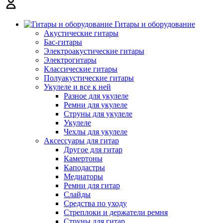
Гитары и оборудование
Акустические гитары
Бас-гитары
Электроакустические гитары
Электрогитары
Классические гитары
Полуакустические гитары
Укулеле и все к ней
Разное для укулеле
Ремни для укулеле
Струны для укулеле
Укулеле
Чехлы для укулеле
Аксессуары для гитар
Другое для гитар
Камертоны
Каподастры
Медиаторы
Ремни для гитар
Слайды
Средства по уходу
Стреплоки и держатели ремня
Струны для гитар