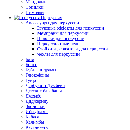
Мандолины
Сопилки
Цимбали
Перкуссия
Аксессуары для перкуссии
Звуковые эффекты для перкуссии
Мембраны для перкуссии
Палочки для перкуссии
Перкуссионные педы
Стойки и держатели для перкуссии
Чехлы для перкуссии
Бата
Бонго
Бубны и драмы
Глюкофоны
Гуиро
Дарбуки и Думбеки
Детские барабаны
Джембе
Диджериду
Звоночки
Ибо Драмы
Кабаса
Калимбы
Кастаньеты