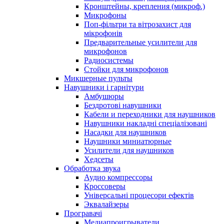
Кронштейны, крепления (микроф.)
Микрофоны
Поп-фільтри та вітрозахист для
мікрофонів
Предварительные усилители для
микрофонов
Радиосистемы
Стойки для микрофонов
Микшерные пульты
Навушники і гарнітури
Амбушюры
Бездротові навушники
Кабели и переходники для наушников
Навушники накладні спеціалізовані
Насадки для наушников
Наушники миниатюрные
Усилители для наушников
Хедсеты
Обработка звука
Аудио компрессоры
Кроссоверы
Універсальні процесори ефектів
Эквалайзеры
Програвачі
Медиапроигрыватели