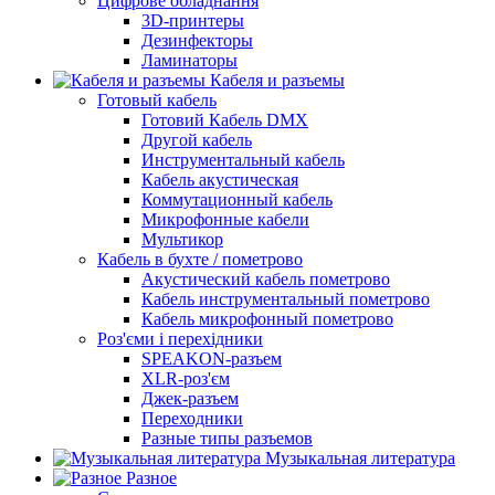
Цифрове обладнання
3D-принтеры
Дезинфекторы
Ламинаторы
Кабеля и разъемы
Готовый кабель
Готовий Кабель DMX
Другой кабель
Инструментальный кабель
Кабель акустическая
Коммутационный кабель
Микрофонные кабели
Мультикор
Кабель в бухте / пометрово
Акустический кабель пометрово
Кабель инструментальный пометрово
Кабель микрофонный пометрово
Роз'єми і перехідники
SPEAKON-разъем
XLR-роз'єм
Джек-разъем
Переходники
Разные типы разъемов
Музыкальная литература
Разное