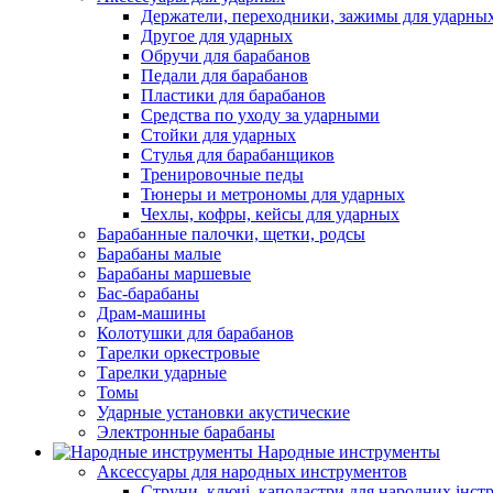
Держатели, переходники, зажимы для ударны
Другое для ударных
Обручи для барабанов
Педали для барабанов
Пластики для барабанов
Средства по уходу за ударными
Стойки для ударных
Стулья для барабанщиков
Тренировочные педы
Тюнеры и метрономы для ударных
Чехлы, кофры, кейсы для ударных
Барабанные палочки, щетки, родсы
Барабаны малые
Барабаны маршевые
Бас-барабаны
Драм-машины
Колотушки для барабанов
Тарелки оркестровые
Тарелки ударные
Томы
Ударные установки акустические
Электронные барабаны
Народные инструменты
Аксессуары для народных инструментов
Струни, ключі, каподастри для народних інст