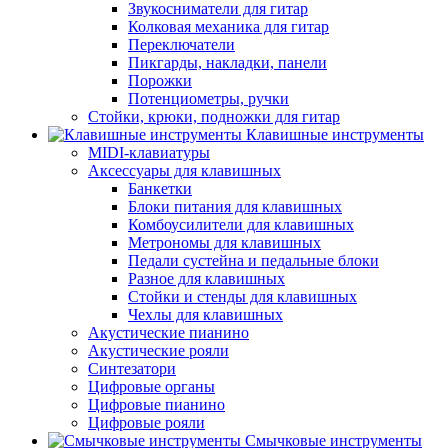
Звукосниматели для гитар
Колковая механика для гитар
Переключатели
Пикгарды, накладки, панели
Порожки
Потенциометры, ручки
Стойки, крюки, подножки для гитар
Клавишные инструменты
MIDI-клавиатуры
Аксессуары для клавишных
Банкетки
Блоки питания для клавишных
Комбоусилители для клавишных
Метрономы для клавишных
Педали сустейна и педальные блоки
Разное для клавишных
Стойки и стенды для клавишных
Чехлы для клавишных
Акустические пианино
Акустические рояли
Синтезатори
Цифровые органы
Цифровые пианино
Цифровые рояли
Смычковые инструменты