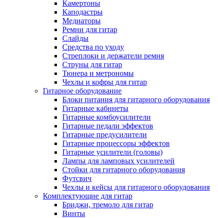
Камертоны
Каподастры
Медиаторы
Ремни для гитар
Слайды
Средства по уходу
Стреплоки и держатели ремня
Струны для гитар
Тюнера и метрономы
Чехлы и кофры для гитар
Гитарное оборудование
Блоки питания для гитарного оборудования
Гитарные кабинеты
Гитарные комбоусилители
Гитарные педали эффектов
Гитарные предусилители
Гитарные процессоры эффектов
Гитарные усилители (головы)
Лампы для ламповых усилителей
Стойки для гитарного оборудования
Футсвич
Чехлы и кейсы для гитарного оборудования
Комплектующие для гитар
Бриджи, тремоло для гитар
Винты