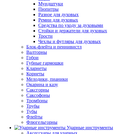
Мундштуки
Пюпитры
Разное для духовых
Ремни для духовых
Средства по уходу за духовыми
Стойки и держатели для духовых
Трости
Чехлы и футляры для духовых
Блок-флейта и пеннивистл
Валторны
Гобои
Губные гармошки
Кларнеты
Корнеты
Мелодики, пианики
Окарина и казу
Саксгорны
Саксофоны
Тромбоны
Трубы
Тубы
Флейты
Флюгельгорны
Ударные инструменты
Аксессуары для ударных