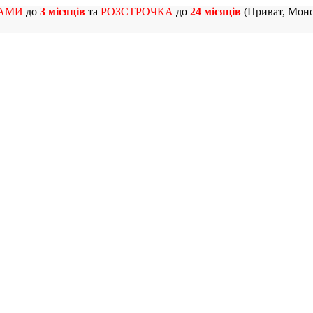
АМИ
до
3 місяців
та
РОЗСТРОЧКА
до
24 місяців
(Приват, Моно