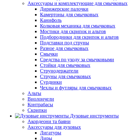
Аксессуары и комплектующие для смычковых
Дирижерские палочки
Камертоны для смычковых
Канифоль
Колковая механика для смычковых
Мостики для скрипок и альтов
Подбородники для скрипок и альтов
Подставки под струны
Разное для смычковых
Смычки
Средства по уходу за смычковыми
Стойки для смычковых
Струнодержатели
Струны для смычковых
Сурдинки
Чехлы и футляры для смычковых
Альты
Виолончели
Контрабасы
Скрипки
Духовые инструменты
Акордеони та баяни
Аксессуары для духовых
Лигатуры
Лиры