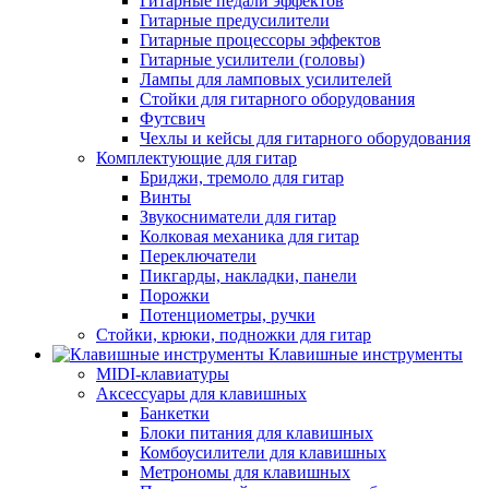
Гитарные педали эффектов
Гитарные предусилители
Гитарные процессоры эффектов
Гитарные усилители (головы)
Лампы для ламповых усилителей
Стойки для гитарного оборудования
Футсвич
Чехлы и кейсы для гитарного оборудования
Комплектующие для гитар
Бриджи, тремоло для гитар
Винты
Звукосниматели для гитар
Колковая механика для гитар
Переключатели
Пикгарды, накладки, панели
Порожки
Потенциометры, ручки
Стойки, крюки, подножки для гитар
Клавишные инструменты
MIDI-клавиатуры
Аксессуары для клавишных
Банкетки
Блоки питания для клавишных
Комбоусилители для клавишных
Метрономы для клавишных