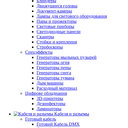
Блиндеры
Движущиеся головы
Документ-камеры
Лампы для светового оборудования
Пары и прожекторы
Световые приборы
Светодиодные панели
Сканеры
Стойки и крепления
Стробоскопы
Спецэффекты
Генераторы мыльных пузырей
Генераторы огня
Генераторы пены
Генераторы снега
Генераторы тумана
Дым машины
Расходный материал
Цифрове обладнання
3D-принтеры
Дезинфекторы
Ламинаторы
Кабеля и разъемы
Готовый кабель
Готовий Кабель DMX