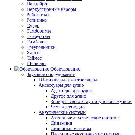
Пандейро
Перкуссионные наборы
Рейнстики
Репинико
Сурдо
Тамборимы
Тамбурины
Тимбалес
Треугольники
Ханги
Чаймес
Шейкеры
Оборудование
Звуковое оборудование
DJ-микшеры и контроллеры
Аксессуары для аудио
Адаптеры для аудио
Другое для аудио
Знайдіть свою 8-му ноту в світі музики
Чехлы для аудио
Акустические системы
Активные акустические системы
Динамики
Линейные массивы
Пассивные акустические системы