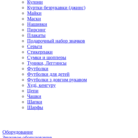
Кулони
Куртки безрукавки (джинс)
Майки
Маски
Нашивки
Пирсинг
Плакаты
Подарочный набор значков
Серьги
Стикерпаки
Сумки и шопперы
Туники, Леггинсы
Футболки
Футболки для детей
Футболки з довгим рукавом
Худі, кенгуру
Цепи
Чашки
Шапки
Шарфы
Оборудование
Звуковое оборудование