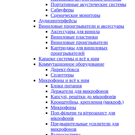
Портативные акустические системы
Сабвуферы
Сценические мониторы
Аудиоинтерфейсы
Виниловые проигрыватели и аксессуары
Аксессуары для винила
Виниловые пластинки
Виниловые проигрыватели
Картриджы для виниловых
проигрывателей
Караоке системы и всё к ним
Коммутационное оборудование
Директ-бокси
Сплиттеры
Микрофоны и всё к ним
Блоки питания
Держатели для микрофонов
Капсулі, решітки до мікрофонів
Кронштейны, крепления (микроф.)
Микрофоны
Поп-фільтри та вітрозахист для
мікрофонів
Предварительные усилители для
микрофонов
Радиосистемы