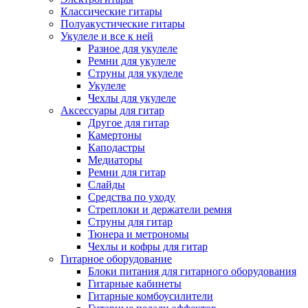
Классические гитары
Полуакустические гитары
Укулеле и все к ней
Разное для укулеле
Ремни для укулеле
Струны для укулеле
Укулеле
Чехлы для укулеле
Аксессуары для гитар
Другое для гитар
Камертоны
Каподастры
Медиаторы
Ремни для гитар
Слайды
Средства по уходу
Стреплоки и держатели ремня
Струны для гитар
Тюнера и метрономы
Чехлы и кофры для гитар
Гитарное оборудование
Блоки питания для гитарного оборудования
Гитарные кабинеты
Гитарные комбоусилители