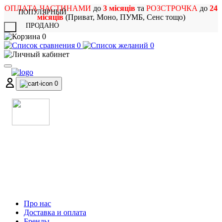
ОПЛАТА ЧАСТИНАМИ
до
3 місяців
та
РОЗСТРОЧКА
до
24
ПОПУЛЯРНЫЙ
місяців
(Приват, Моно, ПУМБ, Сенс тощо)
ПРОДАНО
X
0
0
0
0
МАГАЗИН
МУЗИЧНИХ ІНСТРУМЕНТІВ
ТА РОК АТРИБУТИКИ
Про нас
Доставка и оплата
Бренды