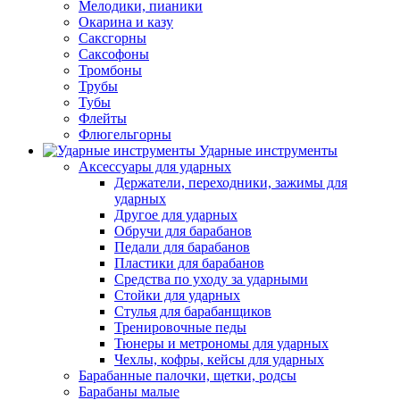
Мелодики, пианики
Окарина и казу
Саксгорны
Саксофоны
Тромбоны
Трубы
Тубы
Флейты
Флюгельгорны
Ударные инструменты
Аксессуары для ударных
Держатели, переходники, зажимы для
ударных
Другое для ударных
Обручи для барабанов
Педали для барабанов
Пластики для барабанов
Средства по уходу за ударными
Стойки для ударных
Стулья для барабанщиков
Тренировочные педы
Тюнеры и метрономы для ударных
Чехлы, кофры, кейсы для ударных
Барабанные палочки, щетки, родсы
Барабаны малые