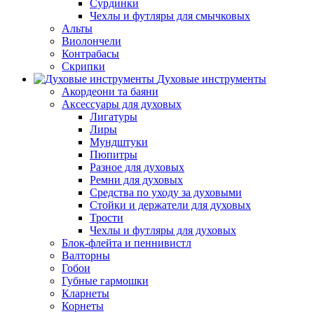
Сурдинки
Чехлы и футляры для смычковых
Альты
Виолончели
Контрабасы
Скрипки
Духовые инструменты
Акордеони та баяни
Аксессуары для духовых
Лигатуры
Лиры
Мундштуки
Пюпитры
Разное для духовых
Ремни для духовых
Средства по уходу за духовыми
Стойки и держатели для духовых
Трости
Чехлы и футляры для духовых
Блок-флейта и пеннивистл
Валторны
Гобои
Губные гармошки
Кларнеты
Корнеты