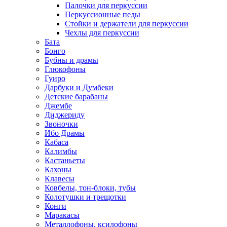
Палочки для перкуссии
Перкуссионные педы
Стойки и держатели для перкуссии
Чехлы для перкуссии
Бата
Бонго
Бубны и драмы
Глюкофоны
Гуиро
Дарбуки и Думбеки
Детские барабаны
Джембе
Диджериду
Звоночки
Ибо Драмы
Кабаса
Калимбы
Кастаньеты
Кахоны
Клавесы
Ковбелы, тон-блоки, тубы
Колотушки и трещотки
Конги
Маракасы
Металлофоны, ксилофоны