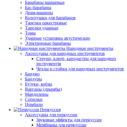
Барабаны маршевые
Бас-барабаны
Драм-машины
Колотушки для барабанов
Тарелки оркестровые
Тарелки ударные
Томы
Ударные установки акустические
Электронные барабаны
Народные инструменты
Аксессуары для народных инструментов
Струни, ключі, каподастри для народних
інструментів
Чехлы и стойки для народных инструментов
Банджо
Бандуры
Бузуки, кобзы
Варганы (дрымбы)
Мандолины
Сопилки
Цимбали
Перкуссия
Аксессуары для перкуссии
Звуковые эффекты для перкуссии
Мембраны для перкуссии