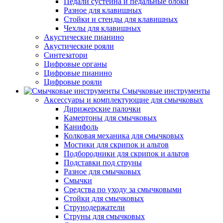
Педали сустейна и педальные блоки
Разное для клавишных
Стойки и стенды для клавишных
Чехлы для клавишных
Акустические пианино
Акустические рояли
Синтезатори
Цифровые органы
Цифровые пианино
Цифровые рояли
Смычковые инструменты
Аксессуары и комплектующие для смычковых
Дирижерские палочки
Камертоны для смычковых
Канифоль
Колковая механика для смычковых
Мостики для скрипок и альтов
Подбородники для скрипок и альтов
Подставки под струны
Разное для смычковых
Смычки
Средства по уходу за смычковыми
Стойки для смычковых
Струнодержатели
Струны для смычковых