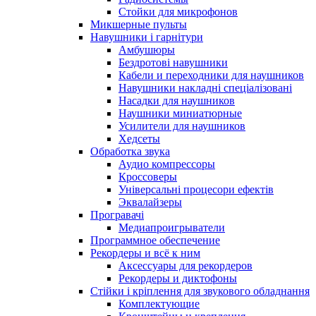
Стойки для микрофонов
Микшерные пульты
Навушники і гарнітури
Амбушюры
Бездротові навушники
Кабели и переходники для наушников
Навушники накладні спеціалізовані
Насадки для наушников
Наушники миниатюрные
Усилители для наушников
Хедсеты
Обработка звука
Аудио компрессоры
Кроссоверы
Універсальні процесори ефектів
Эквалайзеры
Програвачі
Медиапроигрыватели
Программное обеспечение
Рекордеры и всё к ним
Аксессуары для рекордеров
Рекордеры и диктофоны
Стійки і кріплення для звукового обладнання
Комплектующие