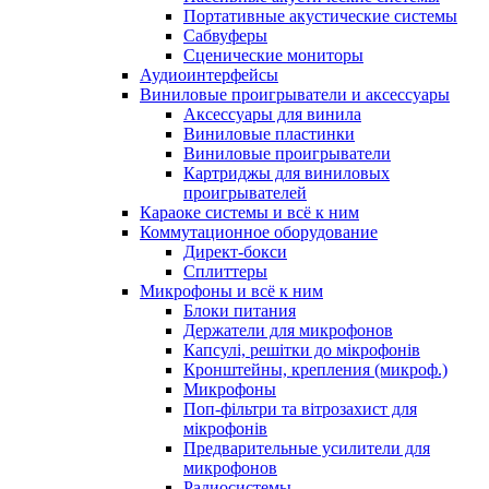
Портативные акустические системы
Сабвуферы
Сценические мониторы
Аудиоинтерфейсы
Виниловые проигрыватели и аксессуары
Аксессуары для винила
Виниловые пластинки
Виниловые проигрыватели
Картриджы для виниловых
проигрывателей
Караоке системы и всё к ним
Коммутационное оборудование
Директ-бокси
Сплиттеры
Микрофоны и всё к ним
Блоки питания
Держатели для микрофонов
Капсулі, решітки до мікрофонів
Кронштейны, крепления (микроф.)
Микрофоны
Поп-фільтри та вітрозахист для
мікрофонів
Предварительные усилители для
микрофонов
Радиосистемы