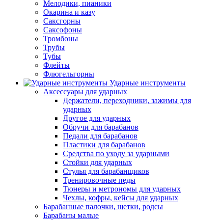
Мелодики, пианики
Окарина и казу
Саксгорны
Саксофоны
Тромбоны
Трубы
Тубы
Флейты
Флюгельгорны
Ударные инструменты
Аксессуары для ударных
Держатели, переходники, зажимы для
ударных
Другое для ударных
Обручи для барабанов
Педали для барабанов
Пластики для барабанов
Средства по уходу за ударными
Стойки для ударных
Стулья для барабанщиков
Тренировочные педы
Тюнеры и метрономы для ударных
Чехлы, кофры, кейсы для ударных
Барабанные палочки, щетки, родсы
Барабаны малые