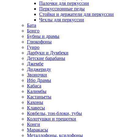
Палочки для перкуссии
Перкуссионные педы
Стойки и держатели для перкуссии
Чехлы для перкуссии
Бата
Бонго
Бубны и драмы
Глюкофоны
Гуиро
Дарбуки и Думбеки
Детские барабаны
Джембе
Диджериду
Звоночки
Ибо Драмы
Кабаса
Калимбы
Кастаньеты
Кахоны
Клавесы
Ковбелы, тон-блоки, тубы
Колотушки и трещотки
Конги
Маракасы
Металлофоны, ксилофоны