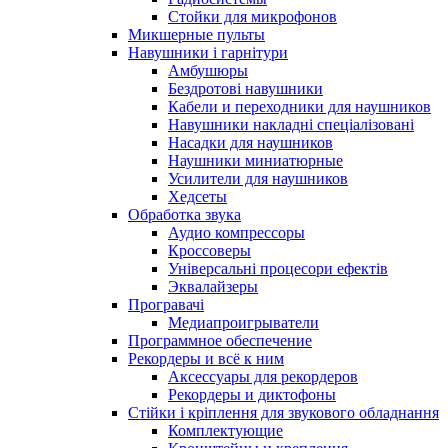
Стойки для микрофонов
Микшерные пульты
Навушники і гарнітури
Амбушюры
Бездротові навушники
Кабели и переходники для наушников
Навушники накладні спеціалізовані
Насадки для наушников
Наушники миниатюрные
Усилители для наушников
Хедсеты
Обработка звука
Аудио компрессоры
Кроссоверы
Універсальні процесори ефектів
Эквалайзеры
Програвачі
Медиапроигрыватели
Программное обеспечение
Рекордеры и всё к ним
Аксессуары для рекордеров
Рекордеры и диктофоны
Стійки і кріплення для звукового обладнання
Комплектующие