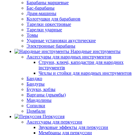
Барабаны маршевые
Бас-барабаны
Драм-машины
Колотушки для барабанов
Тарелки оркестровые
Тарелки ударные
Томы
Ударные установки акустические
Электронные барабаны
Народные инструменты
Аксессуары для народных инструментов
Струни, ключі, каподастри для народних
інструментів
Чехлы и стойки для народных инструментов
Банджо
Бандуры
Бузуки, кобзы
Варганы (дрымбы)
Мандолины
Сопилки
Цимбали
Перкуссия
Аксессуары для перкуссии
Звуковые эффекты для перкуссии
Мембраны для перкуссии