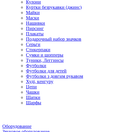
Кулони
Куртки безрукавки (джинс)
Майки
Маски
Нашивки
Пирсинг
Плакаты
Подарочный набор значков
Серьги
Стикерпаки
Сумки и шопперы
Туники, Леггинсы
Футболки
Футболки для детей
Футболки з довгим рукавом
Худі, кенгуру
Цепи
Чашки
Шапки
Шарфы
Оборудование
Звуковое оборудование