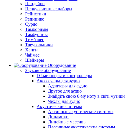
Пандейро
Перкуссионные наборы
Рейнстики
Репинико
Сурдо
Тамборимы
Тамбурины
Тимбалес
Треугольники
Ханги
Чаймес
Шейкеры
Оборудование
Звуковое оборудование
DJ-микшеры и контроллеры
Аксессуары для аудио
Адаптеры для аудио
Другое для аудио
Знайдіть свою 8-му ноту в світі музики
Чехлы для аудио
Акустические системы
Активные акустические системы
Динамики
Линейные массивы
Пассивные акустические системы