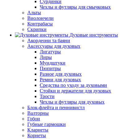
Сурдинки
Чехлы и футляры для смычковых
Альты
Виолончели
Контрабасы
Скрипки
Духовые инструменты
Акордеони та баяни
Аксессуары для духовых
Лигатуры
Лиры
Мундштуки
Пюпитры
Разное для духовых
Ремни для духовых
Средства по уходу за духовыми
Стойки и держатели для духовых
Трости
Чехлы и футляры для духовых
Блок-флейта и пеннивистл
Валторны
Гобои
Губные гармошки
Кларнеты
Корнеты