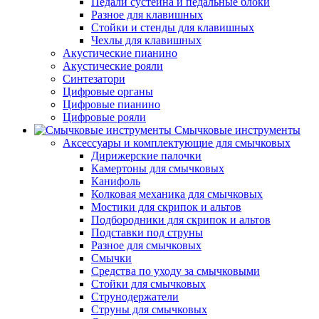
Педали сустейна и педальные блоки
Разное для клавишных
Стойки и стенды для клавишных
Чехлы для клавишных
Акустические пианино
Акустические рояли
Синтезатори
Цифровые органы
Цифровые пианино
Цифровые рояли
Смычковые инструменты
Аксессуары и комплектующие для смычковых
Дирижерские палочки
Камертоны для смычковых
Канифоль
Колковая механика для смычковых
Мостики для скрипок и альтов
Подбородники для скрипок и альтов
Подставки под струны
Разное для смычковых
Смычки
Средства по уходу за смычковыми
Стойки для смычковых
Струнодержатели
Струны для смычковых