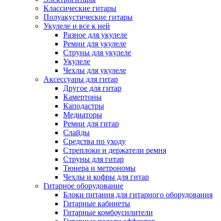
Классические гитары
Полуакустические гитары
Укулеле и все к ней
Разное для укулеле
Ремни для укулеле
Струны для укулеле
Укулеле
Чехлы для укулеле
Аксессуары для гитар
Другое для гитар
Камертоны
Каподастры
Медиаторы
Ремни для гитар
Слайды
Средства по уходу
Стреплоки и держатели ремня
Струны для гитар
Тюнера и метрономы
Чехлы и кофры для гитар
Гитарное оборудование
Блоки питания для гитарного оборудования
Гитарные кабинеты
Гитарные комбоусилители