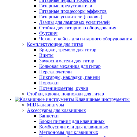
Гитарные педали эффектов
Гитарные предусилители
Гитарные процессоры эффектов
Гитарные усилители (головы)
Лампы для ламповых усилителей
Стойки для гитарного оборудования
Футсвич
Чехлы и кейсы для гитарного оборудования
Комплектующие для гитар
Бриджи, тремоло для гитар
Винты
Звукосниматели для гитар
Колковая механика для гитар
Переключатели
Пикгарды, накладки, панели
Порожки
Потенциометры, ручки
Стойки, крюки, подножки для гитар
Клавишные инструменты
MIDI-клавиатуры
Аксессуары для клавишных
Банкетки
Блоки питания для клавишных
Комбоусилители для клавишных
Метрономы для клавишных