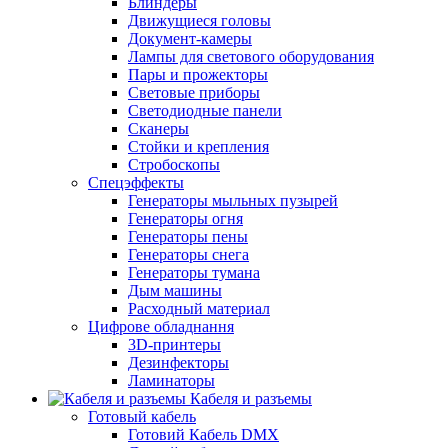
Блиндеры
Движущиеся головы
Документ-камеры
Лампы для светового оборудования
Пары и прожекторы
Световые приборы
Светодиодные панели
Сканеры
Стойки и крепления
Стробоскопы
Спецэффекты
Генераторы мыльных пузырей
Генераторы огня
Генераторы пены
Генераторы снега
Генераторы тумана
Дым машины
Расходный материал
Цифрове обладнання
3D-принтеры
Дезинфекторы
Ламинаторы
Кабеля и разъемы
Готовый кабель
Готовий Кабель DMX