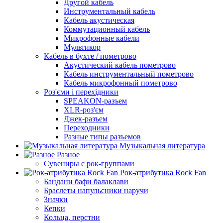
Другой кабель
Инструментальный кабель
Кабель акустическая
Коммутационный кабель
Микрофонные кабели
Мультикор
Кабель в бухте / пометрово
Акустический кабель пометрово
Кабель инструментальный пометрово
Кабель микрофонный пометрово
Роз'єми і перехідники
SPEAKON-разъем
XLR-роз'єм
Джек-разъем
Переходники
Разные типы разъемов
Музыкальная литература
Разное
Сувениры с рок-группами
Рок-атрибутика Rock Fan
Бандани бафи балаклави
Браслеты напульсники наручи
Значки
Кепки
Кольца, перстни