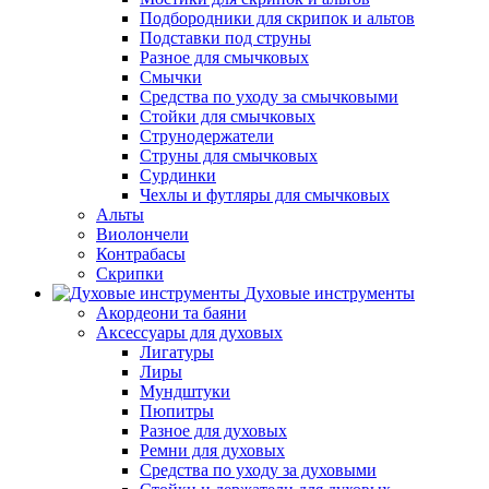
Подбородники для скрипок и альтов
Подставки под струны
Разное для смычковых
Смычки
Средства по уходу за смычковыми
Стойки для смычковых
Струнодержатели
Струны для смычковых
Сурдинки
Чехлы и футляры для смычковых
Альты
Виолончели
Контрабасы
Скрипки
Духовые инструменты
Акордеони та баяни
Аксессуары для духовых
Лигатуры
Лиры
Мундштуки
Пюпитры
Разное для духовых
Ремни для духовых
Средства по уходу за духовыми