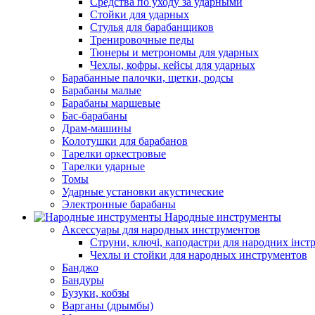
Средства по уходу за ударными
Стойки для ударных
Стулья для барабанщиков
Тренировочные педы
Тюнеры и метрономы для ударных
Чехлы, кофры, кейсы для ударных
Барабанные палочки, щетки, родсы
Барабаны малые
Барабаны маршевые
Бас-барабаны
Драм-машины
Колотушки для барабанов
Тарелки оркестровые
Тарелки ударные
Томы
Ударные установки акустические
Электронные барабаны
Народные инструменты
Аксессуары для народных инструментов
Струни, ключі, каподастри для народних інст
Чехлы и стойки для народных инструментов
Банджо
Бандуры
Бузуки, кобзы
Варганы (дрымбы)