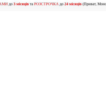
АМИ
до
3 місяців
та
РОЗСТРОЧКА
до
24 місяців
(Приват, Моно