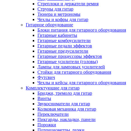
Стреплоки и держатели ремня
Струны для гитар
Тюнера и метрономы
Чехлы и кофры для гитар
Гитарное оборудование
Блоки питания для гитарного оборудования
Гитарные кабинеты
Гитарные комбоусилители
Гитарные педали эффектов
Гитарные предусилители
Гитарные процессоры эффектов
Гитарные усилители (головы)
Лампы для ламповых усилителей
Стойки для гитарного оборудования
Футсвич
Чехлы и кейсы для гитарного оборудования
Комплектующие для гитар
Бриджи, тремоло для гитар
Винты
Звукосниматели для гитар
Колковая механика для гитар
Переключатели
Пикгарды, накладки, панели
Порожки
Потенциометры, ручки