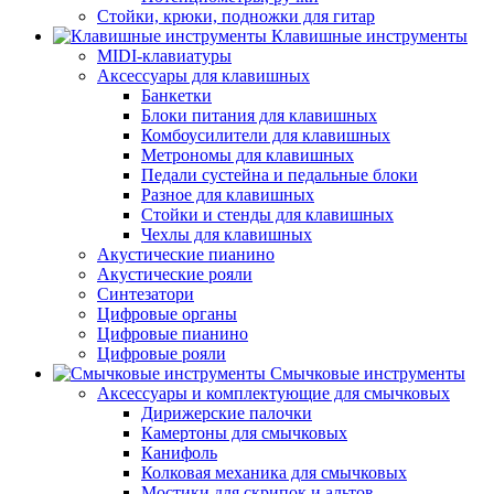
Стойки, крюки, подножки для гитар
Клавишные инструменты
MIDI-клавиатуры
Аксессуары для клавишных
Банкетки
Блоки питания для клавишных
Комбоусилители для клавишных
Метрономы для клавишных
Педали сустейна и педальные блоки
Разное для клавишных
Стойки и стенды для клавишных
Чехлы для клавишных
Акустические пианино
Акустические рояли
Синтезатори
Цифровые органы
Цифровые пианино
Цифровые рояли
Смычковые инструменты
Аксессуары и комплектующие для смычковых
Дирижерские палочки
Камертоны для смычковых
Канифоль
Колковая механика для смычковых
Мостики для скрипок и альтов