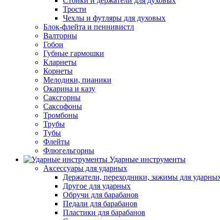
Стойки и держатели для духовых
Трости
Чехлы и футляры для духовых
Блок-флейта и пеннивистл
Валторны
Гобои
Губные гармошки
Кларнеты
Корнеты
Мелодики, пианики
Окарина и казу
Саксгорны
Саксофоны
Тромбоны
Трубы
Тубы
Флейты
Флюгельгорны
Ударные инструменты
Аксессуары для ударных
Держатели, переходники, зажимы для ударны
Другое для ударных
Обручи для барабанов
Педали для барабанов
Пластики для барабанов