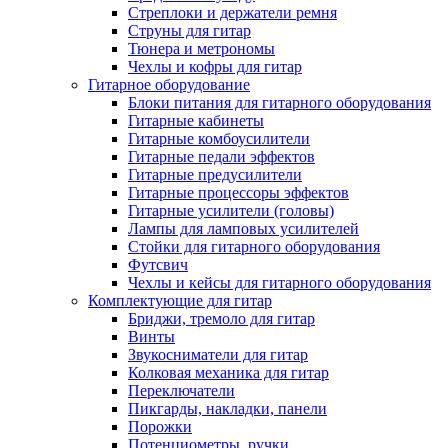
Стреплоки и держатели ремня
Струны для гитар
Тюнера и метрономы
Чехлы и кофры для гитар
Гитарное оборудование
Блоки питания для гитарного оборудования
Гитарные кабинеты
Гитарные комбоусилители
Гитарные педали эффектов
Гитарные предусилители
Гитарные процессоры эффектов
Гитарные усилители (головы)
Лампы для ламповых усилителей
Стойки для гитарного оборудования
Футсвич
Чехлы и кейсы для гитарного оборудования
Комплектующие для гитар
Бриджи, тремоло для гитар
Винты
Звукосниматели для гитар
Колковая механика для гитар
Переключатели
Пикгарды, накладки, панели
Порожки
Потенциометры, ручки