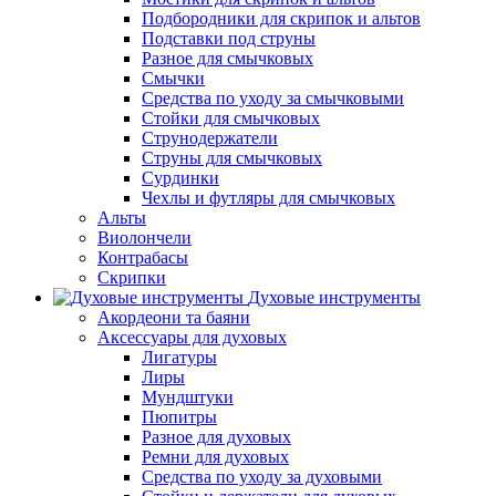
Подбородники для скрипок и альтов
Подставки под струны
Разное для смычковых
Смычки
Средства по уходу за смычковыми
Стойки для смычковых
Струнодержатели
Струны для смычковых
Сурдинки
Чехлы и футляры для смычковых
Альты
Виолончели
Контрабасы
Скрипки
Духовые инструменты
Акордеони та баяни
Аксессуары для духовых
Лигатуры
Лиры
Мундштуки
Пюпитры
Разное для духовых
Ремни для духовых
Средства по уходу за духовыми