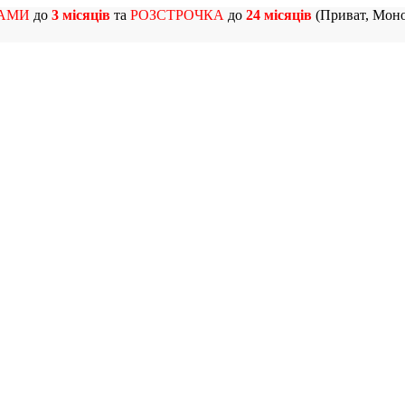
АМИ
до
3 місяців
та
РОЗСТРОЧКА
до
24 місяців
(Приват, Моно