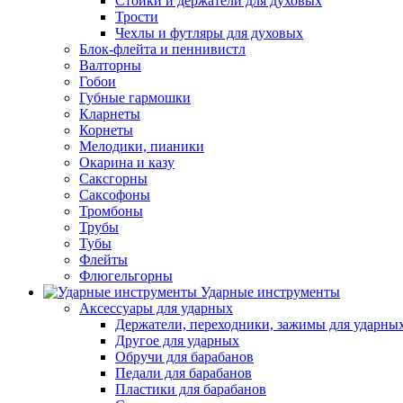
Стойки и держатели для духовых
Трости
Чехлы и футляры для духовых
Блок-флейта и пеннивистл
Валторны
Гобои
Губные гармошки
Кларнеты
Корнеты
Мелодики, пианики
Окарина и казу
Саксгорны
Саксофоны
Тромбоны
Трубы
Тубы
Флейты
Флюгельгорны
Ударные инструменты
Аксессуары для ударных
Держатели, переходники, зажимы для ударны
Другое для ударных
Обручи для барабанов
Педали для барабанов
Пластики для барабанов