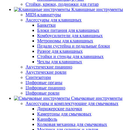
Стойки, крюки, подножки для гитар
Клавишные инструменты
MIDI-клавиатуры
Аксессуары для клавишных
Банкетки
Блоки питания для клавишных
Комбоусилители для клавишных
Метрономы для клавишных
Педали сустейна и педальные блоки
Разное для клавишных
Стойки и стенды для клавишных
Чехлы для клавишных
Акустические пианино
Акустические рояли
Синтезатори
Цифровые органы
Цифровые пианино
Цифровые рояли
Смычковые инструменты
Аксессуары и комплектующие для смычковых
Дирижерские палочки
Камертоны для смычковых
Канифоль
Колковая механика для смычковых
Мостики для скрипок и альтов