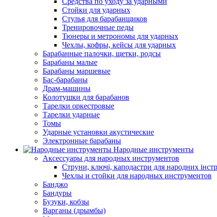
Средства по уходу за ударными
Стойки для ударных
Стулья для барабанщиков
Тренировочные педы
Тюнеры и метрономы для ударных
Чехлы, кофры, кейсы для ударных
Барабанные палочки, щетки, родсы
Барабаны малые
Барабаны маршевые
Бас-барабаны
Драм-машины
Колотушки для барабанов
Тарелки оркестровые
Тарелки ударные
Томы
Ударные установки акустические
Электронные барабаны
Народные инструменты
Аксессуары для народных инструментов
Струни, ключі, каподастри для народних інст
Чехлы и стойки для народных инструментов
Банджо
Бандуры
Бузуки, кобзы
Варганы (дрымбы)