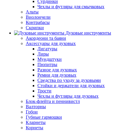
Сурдинки
Чехлы и футляры для смычковых
Альты
Виолончели
Контрабасы
Скрипки
Духовые инструменты
Акордеони та баяни
Аксессуары для духовых
Лигатуры
Лиры
Мундштуки
Пюпитры
Разное для духовых
Ремни для духовых
Средства по уходу за духовыми
Стойки и держатели для духовых
Трости
Чехлы и футляры для духовых
Блок-флейта и пеннивистл
Валторны
Гобои
Губные гармошки
Кларнеты
Корнеты