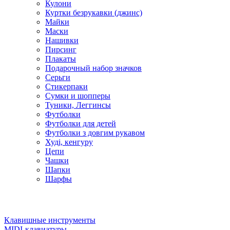
Кулони
Куртки безрукавки (джинс)
Майки
Маски
Нашивки
Пирсинг
Плакаты
Подарочный набор значков
Серьги
Стикерпаки
Сумки и шопперы
Туники, Леггинсы
Футболки
Футболки для детей
Футболки з довгим рукавом
Худі, кенгуру
Цепи
Чашки
Шапки
Шарфы
Клавишные инструменты
MIDI-клавиатуры