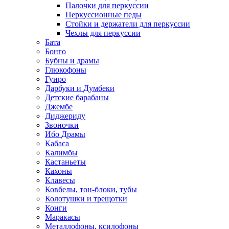
Палочки для перкуссии
Перкуссионные педы
Стойки и держатели для перкуссии
Чехлы для перкуссии
Бата
Бонго
Бубны и драмы
Глюкофоны
Гуиро
Дарбуки и Думбеки
Детские барабаны
Джембе
Диджериду
Звоночки
Ибо Драмы
Кабаса
Калимбы
Кастаньеты
Кахоны
Клавесы
Ковбелы, тон-блоки, тубы
Колотушки и трещотки
Конги
Маракасы
Металлофоны, ксилофоны