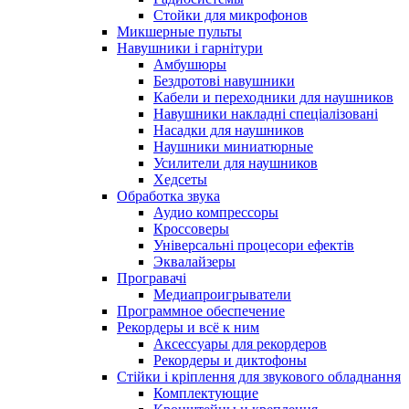
Стойки для микрофонов
Микшерные пульты
Навушники і гарнітури
Амбушюры
Бездротові навушники
Кабели и переходники для наушников
Навушники накладні спеціалізовані
Насадки для наушников
Наушники миниатюрные
Усилители для наушников
Хедсеты
Обработка звука
Аудио компрессоры
Кроссоверы
Універсальні процесори ефектів
Эквалайзеры
Програвачі
Медиапроигрыватели
Программное обеспечение
Рекордеры и всё к ним
Аксессуары для рекордеров
Рекордеры и диктофоны
Стійки і кріплення для звукового обладнання
Комплектующие