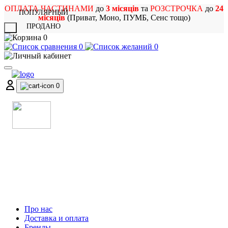
ОПЛАТА ЧАСТИНАМИ
до
3 місяців
та
РОЗСТРОЧКА
до
24
ПОПУЛЯРНЫЙ
місяців
(Приват, Моно, ПУМБ, Сенс тощо)
ПРОДАНО
X
0
0
0
0
МАГАЗИН
МУЗИЧНИХ ІНСТРУМЕНТІВ
ТА РОК АТРИБУТИКИ
Про нас
Доставка и оплата
Бренды