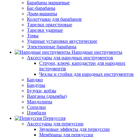
Барабаны маршевые
Бас-барабаны
Драм-машины
Колотушки для барабанов
Тарелки оркестровые
Тарелки ударные
Томы
Ударные установки акустические
Электронные барабаны
Народные инструменты
Аксессуары для народных инструментов
Струни, ключі, каподастри для народних
інструментів
Чехлы и стойки для народных инструментов
Банджо
Бандуры
Бузуки, кобзы
Варганы (дрымбы)
Мандолины
Сопилки
Цимбали
Перкуссия
Аксессуары для перкуссии
Звуковые эффекты для перкуссии
Мембраны для перкуссии