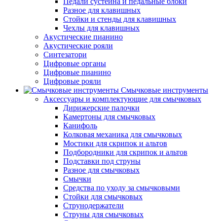
Педали сустейна и педальные блоки
Разное для клавишных
Стойки и стенды для клавишных
Чехлы для клавишных
Акустические пианино
Акустические рояли
Синтезатори
Цифровые органы
Цифровые пианино
Цифровые рояли
Смычковые инструменты
Аксессуары и комплектующие для смычковых
Дирижерские палочки
Камертоны для смычковых
Канифоль
Колковая механика для смычковых
Мостики для скрипок и альтов
Подбородники для скрипок и альтов
Подставки под струны
Разное для смычковых
Смычки
Средства по уходу за смычковыми
Стойки для смычковых
Струнодержатели
Струны для смычковых