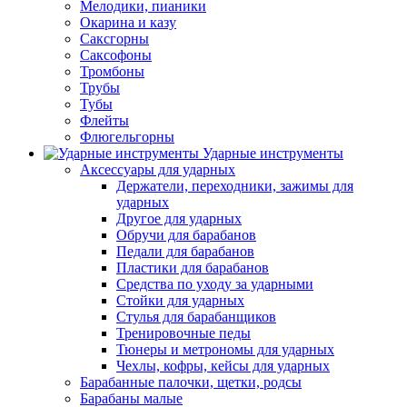
Мелодики, пианики
Окарина и казу
Саксгорны
Саксофоны
Тромбоны
Трубы
Тубы
Флейты
Флюгельгорны
Ударные инструменты
Аксессуары для ударных
Держатели, переходники, зажимы для
ударных
Другое для ударных
Обручи для барабанов
Педали для барабанов
Пластики для барабанов
Средства по уходу за ударными
Стойки для ударных
Стулья для барабанщиков
Тренировочные педы
Тюнеры и метрономы для ударных
Чехлы, кофры, кейсы для ударных
Барабанные палочки, щетки, родсы
Барабаны малые