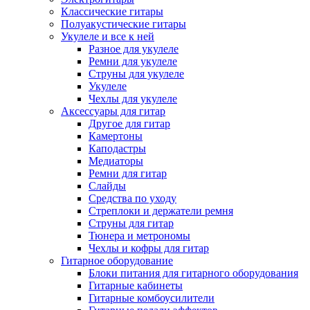
Классические гитары
Полуакустические гитары
Укулеле и все к ней
Разное для укулеле
Ремни для укулеле
Струны для укулеле
Укулеле
Чехлы для укулеле
Аксессуары для гитар
Другое для гитар
Камертоны
Каподастры
Медиаторы
Ремни для гитар
Слайды
Средства по уходу
Стреплоки и держатели ремня
Струны для гитар
Тюнера и метрономы
Чехлы и кофры для гитар
Гитарное оборудование
Блоки питания для гитарного оборудования
Гитарные кабинеты
Гитарные комбоусилители