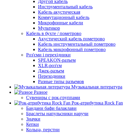
Другой кабель
Инструментальный кабель
Кабель акустическая
Коммутационный кабель
Микрофонные кабели
Мультикор
Кабель в бухте / пометрово
Акустический кабель пометрово
Кабель инструментальный пометрово
Кабель микрофонный пометрово
Роз'єми і перехідники
SPEAKON-разъем
XLR-роз'єм
Джек-разъем
Переходники
Разные типы разъемов
Музыкальная литература
Разное
Сувениры с рок-группами
Рок-атрибутика Rock Fan
Бандани бафи балаклави
Браслеты напульсники наручи
Значки
Кепки
Кольца, перстни