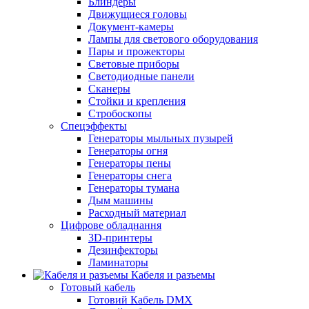
Блиндеры
Движущиеся головы
Документ-камеры
Лампы для светового оборудования
Пары и прожекторы
Световые приборы
Светодиодные панели
Сканеры
Стойки и крепления
Стробоскопы
Спецэффекты
Генераторы мыльных пузырей
Генераторы огня
Генераторы пены
Генераторы снега
Генераторы тумана
Дым машины
Расходный материал
Цифрове обладнання
3D-принтеры
Дезинфекторы
Ламинаторы
Кабеля и разъемы
Готовый кабель
Готовий Кабель DMX