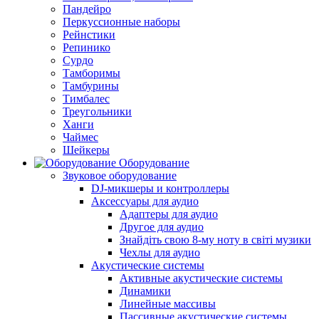
Пандейро
Перкуссионные наборы
Рейнстики
Репинико
Сурдо
Тамборимы
Тамбурины
Тимбалес
Треугольники
Ханги
Чаймес
Шейкеры
Оборудование
Звуковое оборудование
DJ-микшеры и контроллеры
Аксессуары для аудио
Адаптеры для аудио
Другое для аудио
Знайдіть свою 8-му ноту в світі музики
Чехлы для аудио
Акустические системы
Активные акустические системы
Динамики
Линейные массивы
Пассивные акустические системы