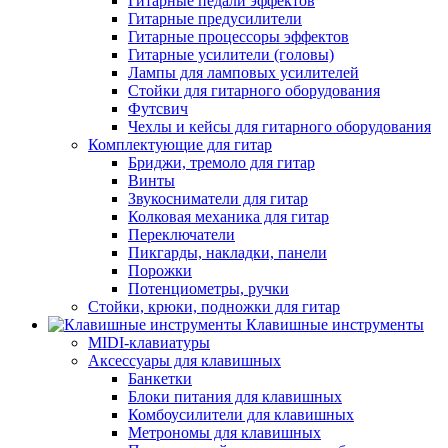
Гитарные педали эффектов
Гитарные предусилители
Гитарные процессоры эффектов
Гитарные усилители (головы)
Лампы для ламповых усилителей
Стойки для гитарного оборудования
Футсвич
Чехлы и кейсы для гитарного оборудования
Комплектующие для гитар
Бриджи, тремоло для гитар
Винты
Звукосниматели для гитар
Колковая механика для гитар
Переключатели
Пикгарды, накладки, панели
Порожки
Потенциометры, ручки
Стойки, крюки, подножки для гитар
Клавишные инструменты
MIDI-клавиатуры
Аксессуары для клавишных
Банкетки
Блоки питания для клавишных
Комбоусилители для клавишных
Метрономы для клавишных