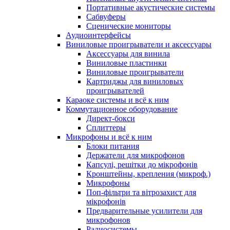
Портативные акустические системы
Сабвуферы
Сценические мониторы
Аудиоинтерфейсы
Виниловые проигрыватели и аксессуары
Аксессуары для винила
Виниловые пластинки
Виниловые проигрыватели
Картриджы для виниловых
проигрывателей
Караоке системы и всё к ним
Коммутационное оборудование
Директ-бокси
Сплиттеры
Микрофоны и всё к ним
Блоки питания
Держатели для микрофонов
Капсулі, решітки до мікрофонів
Кронштейны, крепления (микроф.)
Микрофоны
Поп-фільтри та вітрозахист для
мікрофонів
Предварительные усилители для
микрофонов
Радиосистемы