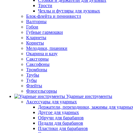
Стойки и держатели для духовых
Трости
Чехлы и футляры для духовых
Блок-флейта и пеннивистл
Валторны
Гобои
Губные гармошки
Кларнеты
Корнеты
Мелодики, пианики
Окарина и казу
Саксгорны
Саксофоны
Тромбоны
Трубы
Тубы
Флейты
Флюгельгорны
Ударные инструменты
Аксессуары для ударных
Держатели, переходники, зажимы для ударны
Другое для ударных
Обручи для барабанов
Педали для барабанов
Пластики для барабанов