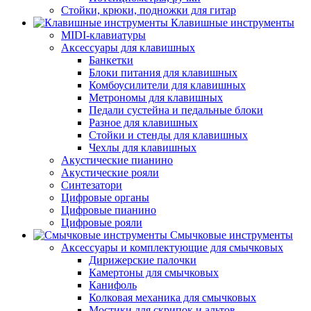
Стойки, крюки, подножки для гитар
Клавишные инструменты
MIDI-клавиатуры
Аксессуары для клавишных
Банкетки
Блоки питания для клавишных
Комбоусилители для клавишных
Метрономы для клавишных
Педали сустейна и педальные блоки
Разное для клавишных
Стойки и стенды для клавишных
Чехлы для клавишных
Акустические пианино
Акустические рояли
Синтезатори
Цифровые органы
Цифровые пианино
Цифровые рояли
Смычковые инструменты
Аксессуары и комплектующие для смычковых
Дирижерские палочки
Камертоны для смычковых
Канифоль
Колковая механика для смычковых
Мостики для скрипок и альтов