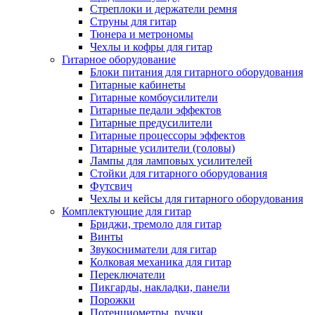
Стреплоки и держатели ремня
Струны для гитар
Тюнера и метрономы
Чехлы и кофры для гитар
Гитарное оборудование
Блоки питания для гитарного оборудования
Гитарные кабинеты
Гитарные комбоусилители
Гитарные педали эффектов
Гитарные предусилители
Гитарные процессоры эффектов
Гитарные усилители (головы)
Лампы для ламповых усилителей
Стойки для гитарного оборудования
Футсвич
Чехлы и кейсы для гитарного оборудования
Комплектующие для гитар
Бриджи, тремоло для гитар
Винты
Звукосниматели для гитар
Колковая механика для гитар
Переключатели
Пикгарды, накладки, панели
Порожки
Потенциометры, ручки