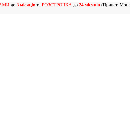
АМИ
до
3 місяців
та
РОЗСТРОЧКА
до
24 місяців
(Приват, Моно