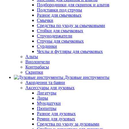
Подбородники для скрипок и альтов
Подставки под струны
Разное для смычковых
Смычки
Средства по уходу за смычковыми
Стойки для смычковых
Струнодержатели
Струны для смычковых
Сурдинки
Чехлы и футляры для смычковых
Альты
Виолончели
Контрабасы
Скрипки
Духовые инструменты
Акордеони та баяни
Аксессуары для духовых
Лигатуры
Лиры
Мундштуки
Пюпитры
Разное для духовых
Ремни для духовых
Средства по уходу за духовыми