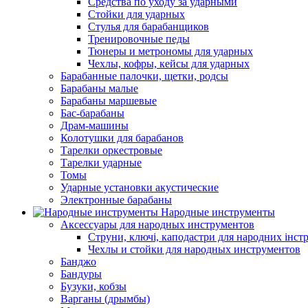
Средства по уходу за ударными
Стойки для ударных
Стулья для барабанщиков
Тренировочные педы
Тюнеры и метрономы для ударных
Чехлы, кофры, кейсы для ударных
Барабанные палочки, щетки, родсы
Барабаны малые
Барабаны маршевые
Бас-барабаны
Драм-машины
Колотушки для барабанов
Тарелки оркестровые
Тарелки ударные
Томы
Ударные установки акустические
Электронные барабаны
Народные инструменты
Аксессуары для народных инструментов
Струни, ключі, каподастри для народних інст
Чехлы и стойки для народных инструментов
Банджо
Бандуры
Бузуки, кобзы
Варганы (дрымбы)