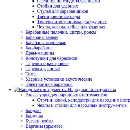
Средства по уходу за ударными
Стойки для ударных
Стулья для барабанщиков
Тренировочные педы
Тюнеры и метрономы для ударных
Чехлы, кофры, кейсы для ударных
Барабанные палочки, щетки, родсы
Барабаны малые
Барабаны маршевые
Бас-барабаны
Драм-машины
Колотушки для барабанов
Тарелки оркестровые
Тарелки ударные
Томы
Ударные установки акустические
Электронные барабаны
Народные инструменты
Аксессуары для народных инструментов
Струни, ключі, каподастри для народних інст
Чехлы и стойки для народных инструментов
Банджо
Бандуры
Бузуки, кобзы
Варганы (дрымбы)