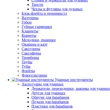
Стойки и держатели для духовых
Трости
Чехлы и футляры для духовых
Блок-флейта и пеннивистл
Валторны
Гобои
Губные гармошки
Кларнеты
Корнеты
Мелодики, пианики
Окарина и казу
Саксгорны
Саксофоны
Тромбоны
Трубы
Тубы
Флейты
Флюгельгорны
Ударные инструменты
Аксессуары для ударных
Держатели, переходники, зажимы для ударны
Другое для ударных
Обручи для барабанов
Педали для барабанов
Пластики для барабанов