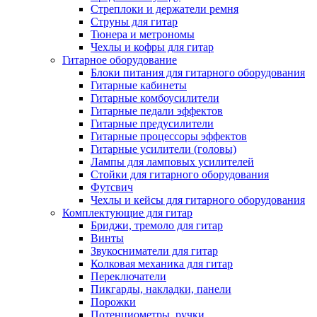
Стреплоки и держатели ремня
Струны для гитар
Тюнера и метрономы
Чехлы и кофры для гитар
Гитарное оборудование
Блоки питания для гитарного оборудования
Гитарные кабинеты
Гитарные комбоусилители
Гитарные педали эффектов
Гитарные предусилители
Гитарные процессоры эффектов
Гитарные усилители (головы)
Лампы для ламповых усилителей
Стойки для гитарного оборудования
Футсвич
Чехлы и кейсы для гитарного оборудования
Комплектующие для гитар
Бриджи, тремоло для гитар
Винты
Звукосниматели для гитар
Колковая механика для гитар
Переключатели
Пикгарды, накладки, панели
Порожки
Потенциометры, ручки