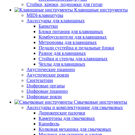
Стойки, крюки, подножки для гитар
Клавишные инструменты
MIDI-клавиатуры
Аксессуары для клавишных
Банкетки
Блоки питания для клавишных
Комбоусилители для клавишных
Метрономы для клавишных
Педали сустейна и педальные блоки
Разное для клавишных
Стойки и стенды для клавишных
Чехлы для клавишных
Акустические пианино
Акустические рояли
Синтезатори
Цифровые органы
Цифровые пианино
Цифровые рояли
Смычковые инструменты
Аксессуары и комплектующие для смычковых
Дирижерские палочки
Камертоны для смычковых
Канифоль
Колковая механика для смычковых
Мостики для скрипок и альтов