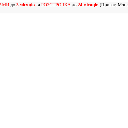
АМИ
до
3 місяців
та
РОЗСТРОЧКА
до
24 місяців
(Приват, Моно