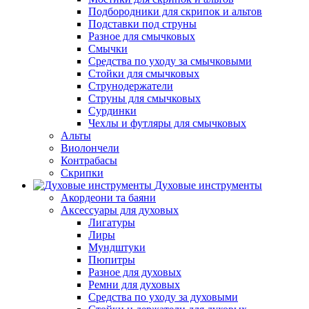
Подбородники для скрипок и альтов
Подставки под струны
Разное для смычковых
Смычки
Средства по уходу за смычковыми
Стойки для смычковых
Струнодержатели
Струны для смычковых
Сурдинки
Чехлы и футляры для смычковых
Альты
Виолончели
Контрабасы
Скрипки
Духовые инструменты
Акордеони та баяни
Аксессуары для духовых
Лигатуры
Лиры
Мундштуки
Пюпитры
Разное для духовых
Ремни для духовых
Средства по уходу за духовыми