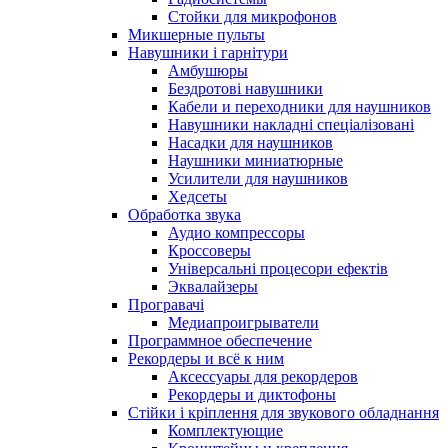
Стойки для микрофонов
Микшерные пульты
Навушники і гарнітури
Амбушюры
Бездротові навушники
Кабели и переходники для наушников
Навушники накладні спеціалізовані
Насадки для наушников
Наушники миниатюрные
Усилители для наушников
Хедсеты
Обработка звука
Аудио компрессоры
Кроссоверы
Універсальні процесори ефектів
Эквалайзеры
Програвачі
Медиапроигрыватели
Программное обеспечение
Рекордеры и всё к ним
Аксессуары для рекордеров
Рекордеры и диктофоны
Стійки і кріплення для звукового обладнання
Комплектующие