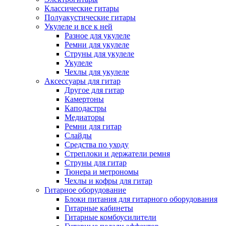
Классические гитары
Полуакустические гитары
Укулеле и все к ней
Разное для укулеле
Ремни для укулеле
Струны для укулеле
Укулеле
Чехлы для укулеле
Аксессуары для гитар
Другое для гитар
Камертоны
Каподастры
Медиаторы
Ремни для гитар
Слайды
Средства по уходу
Стреплоки и держатели ремня
Струны для гитар
Тюнера и метрономы
Чехлы и кофры для гитар
Гитарное оборудование
Блоки питания для гитарного оборудования
Гитарные кабинеты
Гитарные комбоусилители