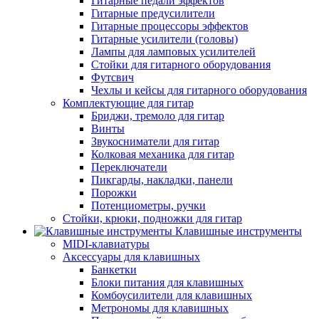
Гитарные педали эффектов
Гитарные предусилители
Гитарные процессоры эффектов
Гитарные усилители (головы)
Лампы для ламповых усилителей
Стойки для гитарного оборудования
Футсвич
Чехлы и кейсы для гитарного оборудования
Комплектующие для гитар
Бриджи, тремоло для гитар
Винты
Звукосниматели для гитар
Колковая механика для гитар
Переключатели
Пикгарды, накладки, панели
Порожки
Потенциометры, ручки
Стойки, крюки, подножки для гитар
Клавишные инструменты
MIDI-клавиатуры
Аксессуары для клавишных
Банкетки
Блоки питания для клавишных
Комбоусилители для клавишных
Метрономы для клавишных