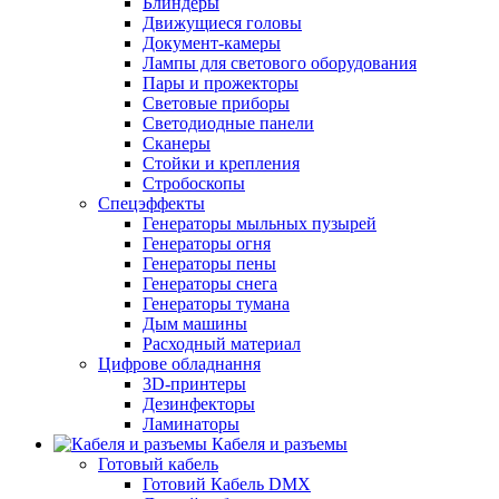
Блиндеры
Движущиеся головы
Документ-камеры
Лампы для светового оборудования
Пары и прожекторы
Световые приборы
Светодиодные панели
Сканеры
Стойки и крепления
Стробоскопы
Спецэффекты
Генераторы мыльных пузырей
Генераторы огня
Генераторы пены
Генераторы снега
Генераторы тумана
Дым машины
Расходный материал
Цифрове обладнання
3D-принтеры
Дезинфекторы
Ламинаторы
Кабеля и разъемы
Готовый кабель
Готовий Кабель DMX