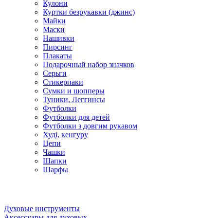
Кулони
Куртки безрукавки (джинс)
Майки
Маски
Нашивки
Пирсинг
Плакаты
Подарочный набор значков
Серьги
Стикерпаки
Сумки и шопперы
Туники, Леггинсы
Футболки
Футболки для детей
Футболки з довгим рукавом
Худі, кенгуру
Цепи
Чашки
Шапки
Шарфы
Духовые инструменты
Аксессуары для духовых