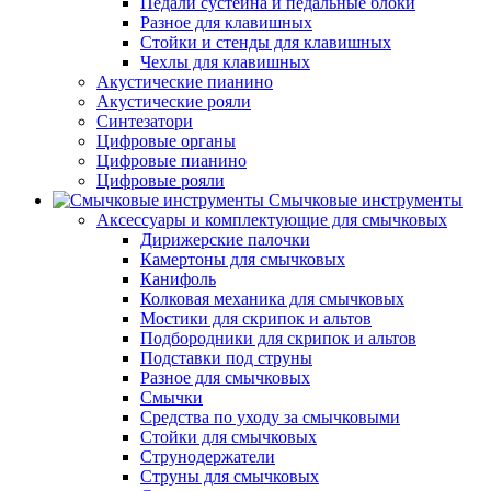
Педали сустейна и педальные блоки
Разное для клавишных
Стойки и стенды для клавишных
Чехлы для клавишных
Акустические пианино
Акустические рояли
Синтезатори
Цифровые органы
Цифровые пианино
Цифровые рояли
Смычковые инструменты
Аксессуары и комплектующие для смычковых
Дирижерские палочки
Камертоны для смычковых
Канифоль
Колковая механика для смычковых
Мостики для скрипок и альтов
Подбородники для скрипок и альтов
Подставки под струны
Разное для смычковых
Смычки
Средства по уходу за смычковыми
Стойки для смычковых
Струнодержатели
Струны для смычковых