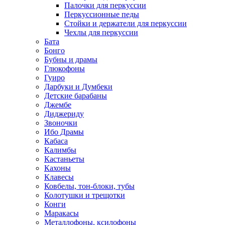
Палочки для перкуссии
Перкуссионные педы
Стойки и держатели для перкуссии
Чехлы для перкуссии
Бата
Бонго
Бубны и драмы
Глюкофоны
Гуиро
Дарбуки и Думбеки
Детские барабаны
Джембе
Диджериду
Звоночки
Ибо Драмы
Кабаса
Калимбы
Кастаньеты
Кахоны
Клавесы
Ковбелы, тон-блоки, тубы
Колотушки и трещотки
Конги
Маракасы
Металлофоны, ксилофоны