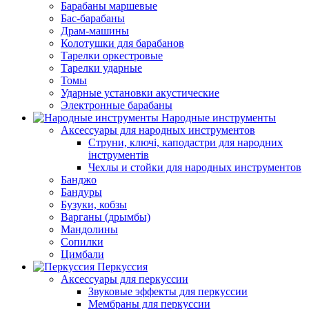
Барабаны маршевые
Бас-барабаны
Драм-машины
Колотушки для барабанов
Тарелки оркестровые
Тарелки ударные
Томы
Ударные установки акустические
Электронные барабаны
Народные инструменты
Аксессуары для народных инструментов
Струни, ключі, каподастри для народних
інструментів
Чехлы и стойки для народных инструментов
Банджо
Бандуры
Бузуки, кобзы
Варганы (дрымбы)
Мандолины
Сопилки
Цимбали
Перкуссия
Аксессуары для перкуссии
Звуковые эффекты для перкуссии
Мембраны для перкуссии