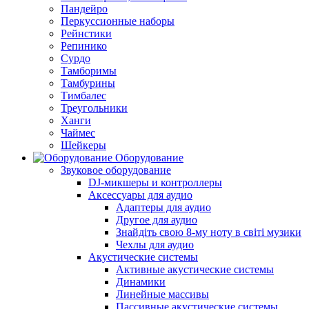
Пандейро
Перкуссионные наборы
Рейнстики
Репинико
Сурдо
Тамборимы
Тамбурины
Тимбалес
Треугольники
Ханги
Чаймес
Шейкеры
Оборудование
Звуковое оборудование
DJ-микшеры и контроллеры
Аксессуары для аудио
Адаптеры для аудио
Другое для аудио
Знайдіть свою 8-му ноту в світі музики
Чехлы для аудио
Акустические системы
Активные акустические системы
Динамики
Линейные массивы
Пассивные акустические системы