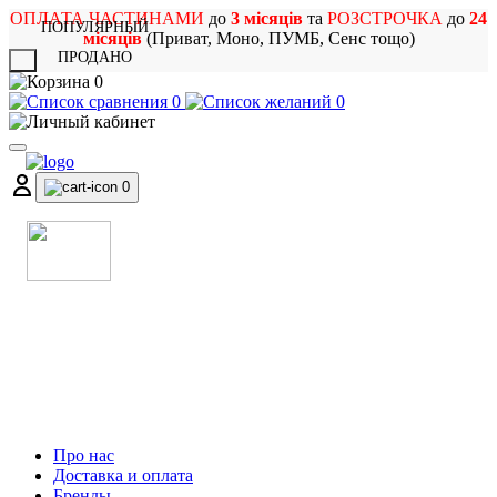
ОПЛАТА ЧАСТИНАМИ
до
3 місяців
та
РОЗСТРОЧКА
до
24
ПОПУЛЯРНЫЙ
місяців
(Приват, Моно, ПУМБ, Сенс тощо)
ПРОДАНО
X
0
0
0
0
МАГАЗИН
МУЗИЧНИХ ІНСТРУМЕНТІВ
ТА РОК АТРИБУТИКИ
Про нас
Доставка и оплата
Бренды