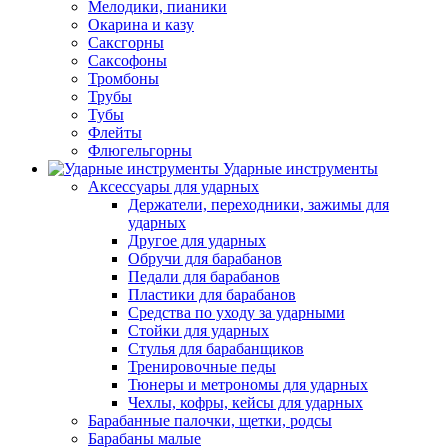
Мелодики, пианики
Окарина и казу
Саксгорны
Саксофоны
Тромбоны
Трубы
Тубы
Флейты
Флюгельгорны
Ударные инструменты
Аксессуары для ударных
Держатели, переходники, зажимы для
ударных
Другое для ударных
Обручи для барабанов
Педали для барабанов
Пластики для барабанов
Средства по уходу за ударными
Стойки для ударных
Стулья для барабанщиков
Тренировочные педы
Тюнеры и метрономы для ударных
Чехлы, кофры, кейсы для ударных
Барабанные палочки, щетки, родсы
Барабаны малые