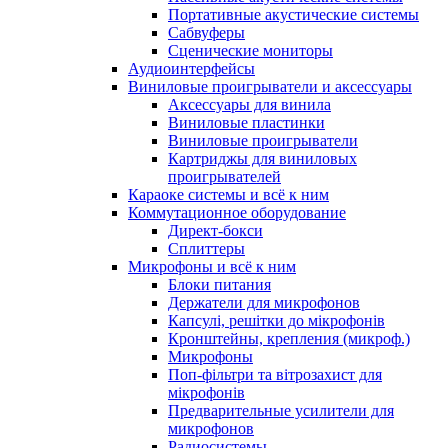
Портативные акустические системы
Сабвуферы
Сценические мониторы
Аудиоинтерфейсы
Виниловые проигрыватели и аксессуары
Аксессуары для винила
Виниловые пластинки
Виниловые проигрыватели
Картриджы для виниловых
проигрывателей
Караоке системы и всё к ним
Коммутационное оборудование
Директ-бокси
Сплиттеры
Микрофоны и всё к ним
Блоки питания
Держатели для микрофонов
Капсулі, решітки до мікрофонів
Кронштейны, крепления (микроф.)
Микрофоны
Поп-фільтри та вітрозахист для
мікрофонів
Предварительные усилители для
микрофонов
Радиосистемы