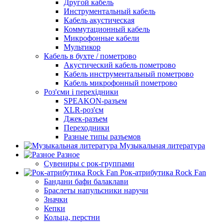
Другой кабель
Инструментальный кабель
Кабель акустическая
Коммутационный кабель
Микрофонные кабели
Мультикор
Кабель в бухте / пометрово
Акустический кабель пометрово
Кабель инструментальный пометрово
Кабель микрофонный пометрово
Роз'єми і перехідники
SPEAKON-разъем
XLR-роз'єм
Джек-разъем
Переходники
Разные типы разъемов
Музыкальная литература
Разное
Сувениры с рок-группами
Рок-атрибутика Rock Fan
Бандани бафи балаклави
Браслеты напульсники наручи
Значки
Кепки
Кольца, перстни