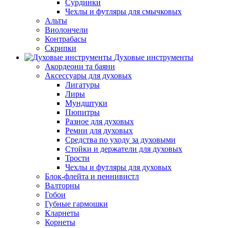
Сурдинки
Чехлы и футляры для смычковых
Альты
Виолончели
Контрабасы
Скрипки
Духовые инструменты
Акордеони та баяни
Аксессуары для духовых
Лигатуры
Лиры
Мундштуки
Пюпитры
Разное для духовых
Ремни для духовых
Средства по уходу за духовыми
Стойки и держатели для духовых
Трости
Чехлы и футляры для духовых
Блок-флейта и пеннивистл
Валторны
Гобои
Губные гармошки
Кларнеты
Корнеты