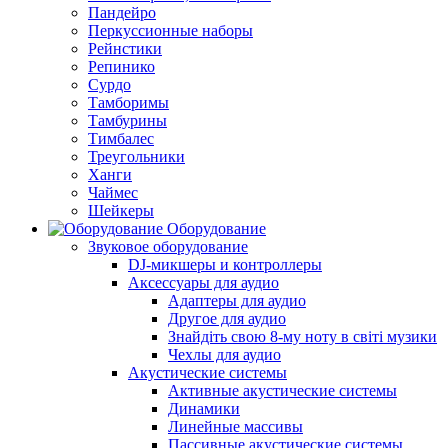
Пандейро
Перкуссионные наборы
Рейнстики
Репинико
Сурдо
Тамборимы
Тамбурины
Тимбалес
Треугольники
Ханги
Чаймес
Шейкеры
Оборудование
Звуковое оборудование
DJ-микшеры и контроллеры
Аксессуары для аудио
Адаптеры для аудио
Другое для аудио
Знайдіть свою 8-му ноту в світі музики
Чехлы для аудио
Акустические системы
Активные акустические системы
Динамики
Линейные массивы
Пассивные акустические системы