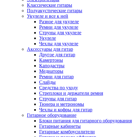
Классические гитары
Полуакустические гитары
Укулеле и все к ней
Разное для укулеле
Ремни для укулеле
Струны для укулеле
Укулеле
Чехлы для укулеле
Аксессуары для гитар
Другое для гитар
Камертоны
Каподастры
Медиаторы
Ремни для гитар
Слайды
Средства по уходу
Стреплоки и держатели ремня
Струны для гитар
Тюнера и метрономы
Чехлы и кофры для гитар
Гитарное оборудование
Блоки питания для гитарного оборудования
Гитарные кабинеты
Гитарные комбоусилители