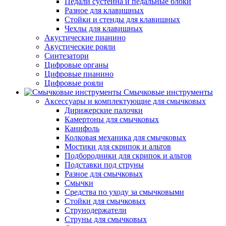
Педали сустейна и педальные блоки
Разное для клавишных
Стойки и стенды для клавишных
Чехлы для клавишных
Акустические пианино
Акустические рояли
Синтезатори
Цифровые органы
Цифровые пианино
Цифровые рояли
Смычковые инструменты
Аксессуары и комплектующие для смычковых
Дирижерские палочки
Камертоны для смычковых
Канифоль
Колковая механика для смычковых
Мостики для скрипок и альтов
Подбородники для скрипок и альтов
Подставки под струны
Разное для смычковых
Смычки
Средства по уходу за смычковыми
Стойки для смычковых
Струнодержатели
Струны для смычковых