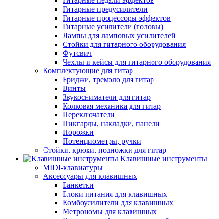
Гитарные педали эффектов
Гитарные предусилители
Гитарные процессоры эффектов
Гитарные усилители (головы)
Лампы для ламповых усилителей
Стойки для гитарного оборудования
Футсвич
Чехлы и кейсы для гитарного оборудования
Комплектующие для гитар
Бриджи, тремоло для гитар
Винты
Звукосниматели для гитар
Колковая механика для гитар
Переключатели
Пикгарды, накладки, панели
Порожки
Потенциометры, ручки
Стойки, крюки, подножки для гитар
Клавишные инструменты
MIDI-клавиатуры
Аксессуары для клавишных
Банкетки
Блоки питания для клавишных
Комбоусилители для клавишных
Метрономы для клавишных