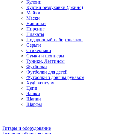
Кулони
Куртки безрукавки (джинс)
Майки
Маски
Нашивки
Пирсинг
Плакаты
Подарочный набор значков
Серьги
Стикерпаки
Сумки и шопперы
Туники, Леггинсы
Футболки
Футболки для детей
Футболки з довгим рукавом
Худі, кенгуру
Цепи
Чашки
Шапки
Шарфы
Гитары и оборудование
Гитарное оборудование