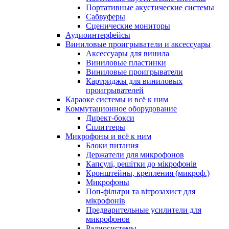
Портативные акустические системы
Сабвуферы
Сценические мониторы
Аудиоинтерфейсы
Виниловые проигрыватели и аксессуары
Аксессуары для винила
Виниловые пластинки
Виниловые проигрыватели
Картриджы для виниловых
проигрывателей
Караоке системы и всё к ним
Коммутационное оборудование
Директ-бокси
Сплиттеры
Микрофоны и всё к ним
Блоки питания
Держатели для микрофонов
Капсулі, решітки до мікрофонів
Кронштейны, крепления (микроф.)
Микрофоны
Поп-фільтри та вітрозахист для
мікрофонів
Предварительные усилители для
микрофонов
Радиосистемы