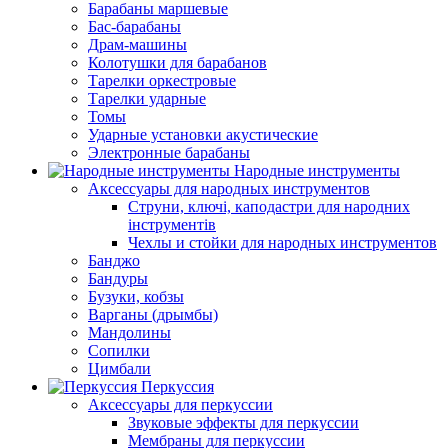
Барабаны маршевые
Бас-барабаны
Драм-машины
Колотушки для барабанов
Тарелки оркестровые
Тарелки ударные
Томы
Ударные установки акустические
Электронные барабаны
Народные инструменты
Аксессуары для народных инструментов
Струни, ключі, каподастри для народних
інструментів
Чехлы и стойки для народных инструментов
Банджо
Бандуры
Бузуки, кобзы
Варганы (дрымбы)
Мандолины
Сопилки
Цимбали
Перкуссия
Аксессуары для перкуссии
Звуковые эффекты для перкуссии
Мембраны для перкуссии