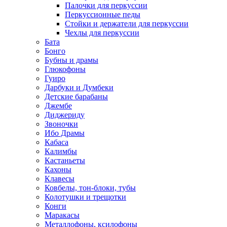
Палочки для перкуссии
Перкуссионные педы
Стойки и держатели для перкуссии
Чехлы для перкуссии
Бата
Бонго
Бубны и драмы
Глюкофоны
Гуиро
Дарбуки и Думбеки
Детские барабаны
Джембе
Диджериду
Звоночки
Ибо Драмы
Кабаса
Калимбы
Кастаньеты
Кахоны
Клавесы
Ковбелы, тон-блоки, тубы
Колотушки и трещотки
Конги
Маракасы
Металлофоны, ксилофоны