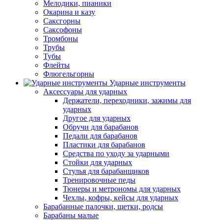
Мелодики, пианики
Окарина и казу
Саксгорны
Саксофоны
Тромбоны
Трубы
Тубы
Флейты
Флюгельгорны
Ударные инструменты
Аксессуары для ударных
Держатели, переходники, зажимы для
ударных
Другое для ударных
Обручи для барабанов
Педали для барабанов
Пластики для барабанов
Средства по уходу за ударными
Стойки для ударных
Стулья для барабанщиков
Тренировочные педы
Тюнеры и метрономы для ударных
Чехлы, кофры, кейсы для ударных
Барабанные палочки, щетки, родсы
Барабаны малые