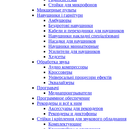
Стойки для микрофонов
Микшерные пульты
Навушники і гарнітури
Амбушюры
Бездротові навушники
Кабели и переходники для наушников
Навушники накладні спеціалізовані
Насадки для наушников
Наушники миниатюрные
Усилители для наушников
Хедсеты
Обработка звука
Аудио компрессоры
Кроссоверы
Універсальні процесори ефектів
Эквалайзеры
Програвачі
Медиапроигрыватели
Программное обеспечение
Рекордеры и всё к ним
Аксессуары для рекордеров
Рекордеры и диктофоны
Стійки і кріплення для звукового обладнання
Комплектующие