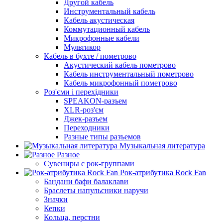
Другой кабель
Инструментальный кабель
Кабель акустическая
Коммутационный кабель
Микрофонные кабели
Мультикор
Кабель в бухте / пометрово
Акустический кабель пометрово
Кабель инструментальный пометрово
Кабель микрофонный пометрово
Роз'єми і перехідники
SPEAKON-разъем
XLR-роз'єм
Джек-разъем
Переходники
Разные типы разъемов
Музыкальная литература
Разное
Сувениры с рок-группами
Рок-атрибутика Rock Fan
Бандани бафи балаклави
Браслеты напульсники наручи
Значки
Кепки
Кольца, перстни