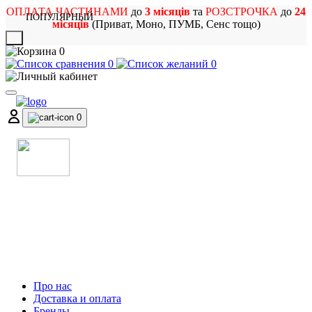
ОПЛАТА ЧАСТИНАМИ
до
3 місяців
та
РОЗСТРОЧКА
до
24
ПОПУЛЯРНЫЙ
місяців
(Приват, Моно, ПУМБ, Сенс тощо)
X
0
0
0
0
МАГАЗИН
МУЗИЧНИХ ІНСТРУМЕНТІВ
ТА РОК АТРИБУТИКИ
Про нас
Доставка и оплата
Бренды