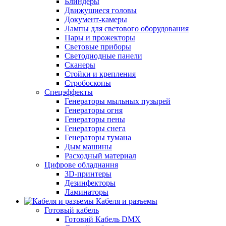
Блиндеры
Движущиеся головы
Документ-камеры
Лампы для светового оборудования
Пары и прожекторы
Световые приборы
Светодиодные панели
Сканеры
Стойки и крепления
Стробоскопы
Спецэффекты
Генераторы мыльных пузырей
Генераторы огня
Генераторы пены
Генераторы снега
Генераторы тумана
Дым машины
Расходный материал
Цифрове обладнання
3D-принтеры
Дезинфекторы
Ламинаторы
Кабеля и разъемы
Готовый кабель
Готовий Кабель DMX