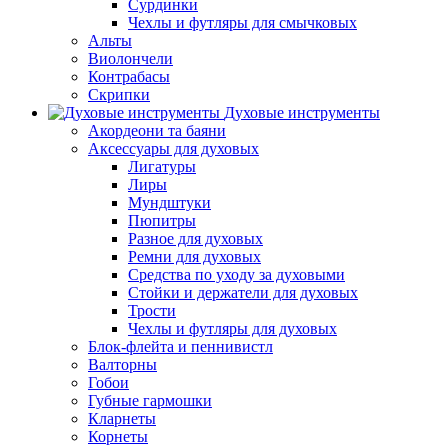
Сурдинки
Чехлы и футляры для смычковых
Альты
Виолончели
Контрабасы
Скрипки
Духовые инструменты
Акордеони та баяни
Аксессуары для духовых
Лигатуры
Лиры
Мундштуки
Пюпитры
Разное для духовых
Ремни для духовых
Средства по уходу за духовыми
Стойки и держатели для духовых
Трости
Чехлы и футляры для духовых
Блок-флейта и пеннивистл
Валторны
Гобои
Губные гармошки
Кларнеты
Корнеты