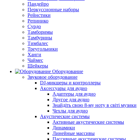
Пандейро
Перкуссионные наборы
Рейнстики
Репинико
Сурдо
Тамборимы
Тамбурины
Тимбалес
Треугольники
Ханги
Чаймес
Шейкеры
Оборудование
Звуковое оборудование
DJ-микшеры и контроллеры
Аксессуары для аудио
Адаптеры для аудио
Другое для аудио
Знайдіть свою 8-му ноту в світі музики
Чехлы для аудио
Акустические системы
Активные акустические системы
Динамики
Линейные массивы
Пассивные акустические системы