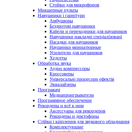
Стойки для микрофонов
Микшерные пульты
Навушники і гарнітури
Амбушюры
Бездротові навушники
Кабели и переходники для наушников
Навушники накладні спеціалізовані
Насадки для наушников
Наушники миниатюрные
Усилители для наушников
Хедсеты
Обработка звука
Аудио компрессоры
Кроссоверы
Універсальні процесори ефектів
Эквалайзеры
Програвачі
Медиапроигрыватели
Программное обеспечение
Рекордеры и всё к ним
Аксессуары для рекордеров
Рекордеры и диктофоны
Стійки і кріплення для звукового обладнання
Комплектующие