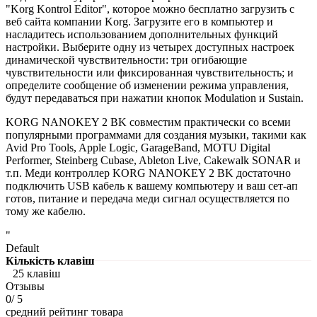
"Korg Kontrol Editor", которое можно бесплатно загрузить с
веб сайта компании Korg.
Загрузите его в компьютер и
насладитесь использованием дополнительных функций
настройки.
Выберите одну из четырех доступных настроек
динамической чувствительности: три огибающие
чувствительности или фиксированная чувствительность;
и
определите сообщение об изменении режима управления,
будут передаваться при нажатии кнопок Modulation и Sustain.
KORG NANOKEY 2 BK совместим практически со всеми
популярными программами для создания музыки, такими как
Avid Pro Tools, Apple Logic, GarageBand, MOTU Digital
Performer, Steinberg Cubase, Ableton Live, Cakewalk SONAR и
т.п.
Меди контроллер KORG NANOKEY 2 BK достаточно
подключить USB кабель к вашему компьютеру и ваш сет-ап
готов, питание и передача меди сигнал осуществляется по
тому же кабелю.
"
Default
Кількість клавіш
25 клавіш
Отзывы
0
/ 5
средний рейтинг товара