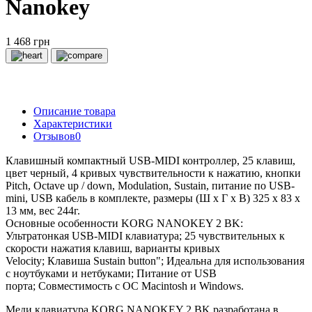
Nanokey
1 468 грн
Описание товара
Характеристики
Отзывов
0
Клавишный компактный USB-MIDI контроллер, 25 клавиш,
цвет черный, 4 кривых чувствительности к нажатию, кнопки
Pitch, Octave up / down, Modulation, Sustain, питание по USB-
mini, USB кабель в комплекте, размеры (Ш x Г x В) 325 х 83 х
13 мм, вес 244г.
Основные особенности KORG NANOKEY 2 BK:
Ультратонкая USB-MIDI клавиатура;
25 чувствительных к
скорости нажатия клавиш, варианты кривых
Velocity;
Клавиша Sustain button";
Идеальна для использования
с ноутбуками и нетбуками;
Питание от USB
порта;
Совместимость с ОС Macintosh и Windows.
Меди клавиатура KORG NANOKEY 2 BK разработана в