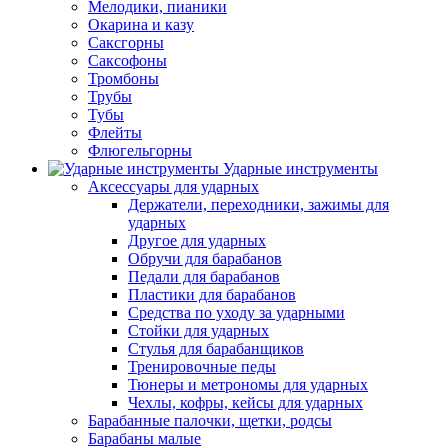
Мелодики, пианики
Окарина и казу
Саксгорны
Саксофоны
Тромбоны
Трубы
Тубы
Флейты
Флюгельгорны
Ударные инструменты
Аксессуары для ударных
Держатели, переходники, зажимы для
ударных
Другое для ударных
Обручи для барабанов
Педали для барабанов
Пластики для барабанов
Средства по уходу за ударными
Стойки для ударных
Стулья для барабанщиков
Тренировочные педы
Тюнеры и метрономы для ударных
Чехлы, кофры, кейсы для ударных
Барабанные палочки, щетки, родсы
Барабаны малые