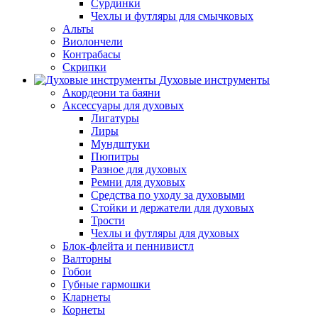
Сурдинки
Чехлы и футляры для смычковых
Альты
Виолончели
Контрабасы
Скрипки
Духовые инструменты
Акордеони та баяни
Аксессуары для духовых
Лигатуры
Лиры
Мундштуки
Пюпитры
Разное для духовых
Ремни для духовых
Средства по уходу за духовыми
Стойки и держатели для духовых
Трости
Чехлы и футляры для духовых
Блок-флейта и пеннивистл
Валторны
Гобои
Губные гармошки
Кларнеты
Корнеты