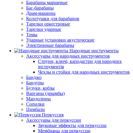
Барабаны маршевые
Бас-барабаны
Драм-машины
Колотушки для барабанов
Тарелки оркестровые
Тарелки ударные
Томы
Ударные установки акустические
Электронные барабаны
Народные инструменты
Аксессуары для народных инструментов
Струни, ключі, каподастри для народних
інструментів
Чехлы и стойки для народных инструментов
Банджо
Бандуры
Бузуки, кобзы
Варганы (дрымбы)
Мандолины
Сопилки
Цимбали
Перкуссия
Аксессуары для перкуссии
Звуковые эффекты для перкуссии
Мембраны для перкуссии