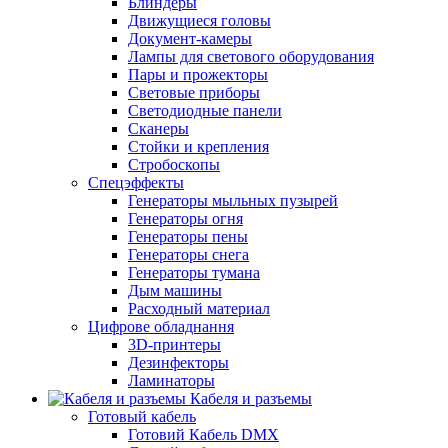
Блиндеры
Движущиеся головы
Документ-камеры
Лампы для светового оборудования
Пары и прожекторы
Световые приборы
Светодиодные панели
Сканеры
Стойки и крепления
Стробоскопы
Спецэффекты
Генераторы мыльных пузырей
Генераторы огня
Генераторы пены
Генераторы снега
Генераторы тумана
Дым машины
Расходный материал
Цифрове обладнання
3D-принтеры
Дезинфекторы
Ламинаторы
Кабеля и разъемы
Готовый кабель
Готовий Кабель DMX