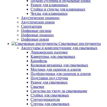
Педали сустейна и педальные блоки
Разное для клавишных
Стойки и стенды для клавишных
Чехлы для клавишных
Акустические пианино
Акустические рояли
Синтезатори
Цифровые органы
Цифровые пианино
Цифровые рояли
Смычковые инструменты
Аксессуары и комплектующие для смычковых
Дирижерские палочки
Камертоны для смычковых
Канифоль
Колковая механика для смычковых
Мостики для скрипок и альтов
Подбородники для скрипок и альтов
Подставки под струны
Разное для смычковых
Смычки
Средства по уходу за смычковыми
Стойки для смычковых
Струнодержатели
Струны для смычковых