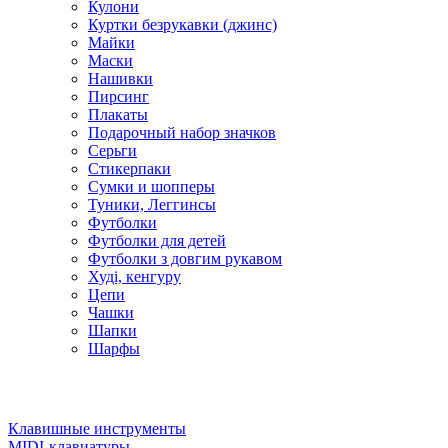
Кулони
Куртки безрукавки (джинс)
Майки
Маски
Нашивки
Пирсинг
Плакаты
Подарочный набор значков
Серьги
Стикерпаки
Сумки и шопперы
Туники, Леггинсы
Футболки
Футболки для детей
Футболки з довгим рукавом
Худі, кенгуру
Цепи
Чашки
Шапки
Шарфы
Клавишные инструменты
MIDI-клавиатуры