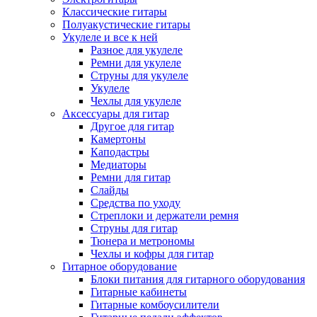
Классические гитары
Полуакустические гитары
Укулеле и все к ней
Разное для укулеле
Ремни для укулеле
Струны для укулеле
Укулеле
Чехлы для укулеле
Аксессуары для гитар
Другое для гитар
Камертоны
Каподастры
Медиаторы
Ремни для гитар
Слайды
Средства по уходу
Стреплоки и держатели ремня
Струны для гитар
Тюнера и метрономы
Чехлы и кофры для гитар
Гитарное оборудование
Блоки питания для гитарного оборудования
Гитарные кабинеты
Гитарные комбоусилители