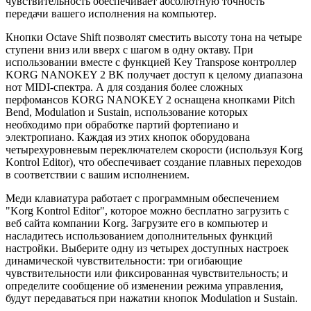
чувствительность обеспечивает абсолютную точность
передачи вашего исполнения на компьютер.
Кнопки Octave Shift позволят сместить высоту тона на четыре
ступени вниз или вверх с шагом в одну октаву.
При
использовании вместе с функцией Key Transpose контроллер
KORG NANOKEY 2 BK получает доступ к целому диапазона
нот MIDI-спектра.
А для создания более сложных
перфомансов KORG NANOKEY 2 оснащена кнопками Pitch
Bend, Modulation и Sustain, использование которых
необходимо при обработке партий фортепиано и
электропиано.
Каждая из этих кнопок оборудована
четырехуровневым переключателем скорости (используя Korg
Kontrol Editor), что обеспечивает создание плавных переходов
в соответствии с вашим исполнением.
Меди клавиатура работает с программным обеспечением
"Korg Kontrol Editor", которое можно бесплатно загрузить с
веб сайта компании Korg.
Загрузите его в компьютер и
насладитесь использованием дополнительных функций
настройки.
Выберите одну из четырех доступных настроек
динамической чувствительности: три огибающие
чувствительности или фиксированная чувствительность;
и
определите сообщение об изменении режима управления,
будут передаваться при нажатии кнопок Modulation и Sustain.