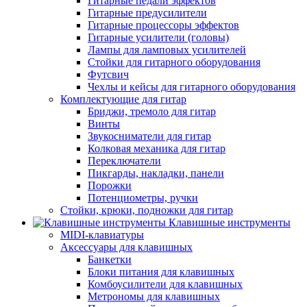
Гитарные педали эффектов
Гитарные предусилители
Гитарные процессоры эффектов
Гитарные усилители (головы)
Лампы для ламповых усилителей
Стойки для гитарного оборудования
Футсвич
Чехлы и кейсы для гитарного оборудования
Комплектующие для гитар
Бриджи, тремоло для гитар
Винты
Звукосниматели для гитар
Колковая механика для гитар
Переключатели
Пикгарды, накладки, панели
Порожки
Потенциометры, ручки
Стойки, крюки, подножки для гитар
Клавишные инструменты
MIDI-клавиатуры
Аксессуары для клавишных
Банкетки
Блоки питания для клавишных
Комбоусилители для клавишных
Метрономы для клавишных