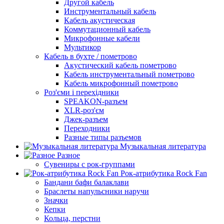
Другой кабель
Инструментальный кабель
Кабель акустическая
Коммутационный кабель
Микрофонные кабели
Мультикор
Кабель в бухте / пометрово
Акустический кабель пометрово
Кабель инструментальный пометрово
Кабель микрофонный пометрово
Роз'єми і перехідники
SPEAKON-разъем
XLR-роз'єм
Джек-разъем
Переходники
Разные типы разъемов
Музыкальная литература
Разное
Сувениры с рок-группами
Рок-атрибутика Rock Fan
Бандани бафи балаклави
Браслеты напульсники наручи
Значки
Кепки
Кольца, перстни