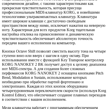
современном дизайне, с такими характеристиками как
прекрасная чувствительность, которая присуща
профессиональным MIDI-клавиатур KORG, и новейшими
технологиями ультракомпактных клавиатур.
Клавиатура
имеет широкие клавиши с достаточно свободным
пространством между ними, исключает нажатия на неверную
ноту.
Характерная для всех продуктов Korg тщательная
настройка отклика на прикосновение и динамическую
чувствительность обеспечивает абсолютную точность
передачи вашего исполнения на компьютер.
Кнопки Octave Shift позволят сместить высоту тона на четыре
ступени вниз или вверх с шагом в одну октаву.
При
использовании вместе с функцией Key Transpose контроллер
KORG NANOKEY 2 BK получает доступ к целому диапазона
нот MIDI-спектра.
А для создания более сложных
перфомансов KORG NANOKEY 2 оснащена кнопками Pitch
Bend, Modulation и Sustain, использование которых
необходимо при обработке партий фортепиано и
электропиано.
Каждая из этих кнопок оборудована
четырехуровневым переключателем скорости (используя Korg
Kontrol Editor), что обеспечивает создание плавных переходов
в соответствии с вашим исполнением.
Меди клавиатура работает с программным обеспечением