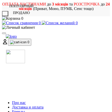
ОПЛАТА ЧАСТИНАМИ
до
3 місяців
та
РОЗСТРОЧКА
до
24
ПОПУЛЯРНЫЙ
місяців
(Приват, Моно, ПУМБ, Сенс тощо)
ПРОДАНО
X
0
0
0
0
МАГАЗИН
МУЗИЧНИХ ІНСТРУМЕНТІВ
ТА РОК АТРИБУТИКИ
Про нас
Доставка и оплата
Бренды