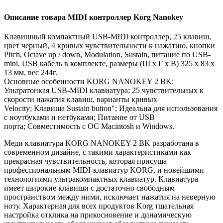
Описание товара MIDI контроллер Korg Nanokey
Клавишный компактный USB-MIDI контроллер, 25 клавиш,
цвет черный, 4 кривых чувствительности к нажатию, кнопки
Pitch, Octave up / down, Modulation, Sustain, питание по USB-
mini, USB кабель в комплекте, размеры (Ш x Г x В) 325 х 83 х
13 мм, вес 244г.
Основные особенности KORG NANOKEY 2 BK:
Ультратонкая USB-MIDI клавиатура;
25 чувствительных к
скорости нажатия клавиш, варианты кривых
Velocity;
Клавиша Sustain button";
Идеальна для использования
с ноутбуками и нетбуками;
Питание от USB
порта;
Совместимость с ОС Macintosh и Windows.
Меди клавиатура KORG NANOKEY 2 BK разработана в
современном дизайне, с такими характеристиками как
прекрасная чувствительность, которая присуща
профессиональным MIDI-клавиатур KORG, и новейшими
технологиями ультракомпактных клавиатур.
Клавиатура
имеет широкие клавиши с достаточно свободным
пространством между ними, исключает нажатия на неверную
ноту.
Характерная для всех продуктов Korg тщательная
настройка отклика на прикосновение и динамическую