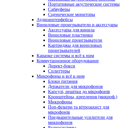
Портативные акустические системы
Сабвуферы
Сценические мониторы
Аудиоинтерфейсы
Виниловые проигрыватели и аксессуары
Аксессуары для винила
Виниловые пластинки
Виниловые проигрыватели
Картриджы для виниловых
проигрывателей
Караоке системы и всё к ним
Коммутационное оборудование
Директ-бокси
Сплиттеры
Микрофоны и всё к ним
Блоки питания
Держатели для микрофонов
Капсулі, решітки до мікрофонів
Кронштейны, крепления (микроф.)
Микрофоны
Поп-фільтри та вітрозахист для
мікрофонів
Предварительные усилители для
микрофонов
Радиосистемы