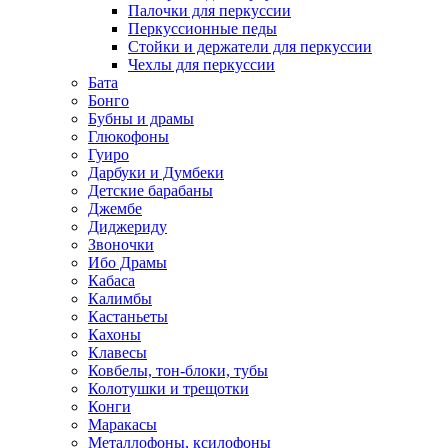
Палочки для перкуссии
Перкуссионные педы
Стойки и держатели для перкуссии
Чехлы для перкуссии
Бата
Бонго
Бубны и драмы
Глюкофоны
Гуиро
Дарбуки и Думбеки
Детские барабаны
Джембе
Диджериду
Звоночки
Ибо Драмы
Кабаса
Калимбы
Кастаньеты
Кахоны
Клавесы
Ковбелы, тон-блоки, тубы
Колотушки и трещотки
Конги
Маракасы
Металлофоны, ксилофоны