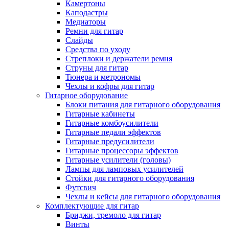
Камертоны
Каподастры
Медиаторы
Ремни для гитар
Слайды
Средства по уходу
Стреплоки и держатели ремня
Струны для гитар
Тюнера и метрономы
Чехлы и кофры для гитар
Гитарное оборудование
Блоки питания для гитарного оборудования
Гитарные кабинеты
Гитарные комбоусилители
Гитарные педали эффектов
Гитарные предусилители
Гитарные процессоры эффектов
Гитарные усилители (головы)
Лампы для ламповых усилителей
Стойки для гитарного оборудования
Футсвич
Чехлы и кейсы для гитарного оборудования
Комплектующие для гитар
Бриджи, тремоло для гитар
Винты