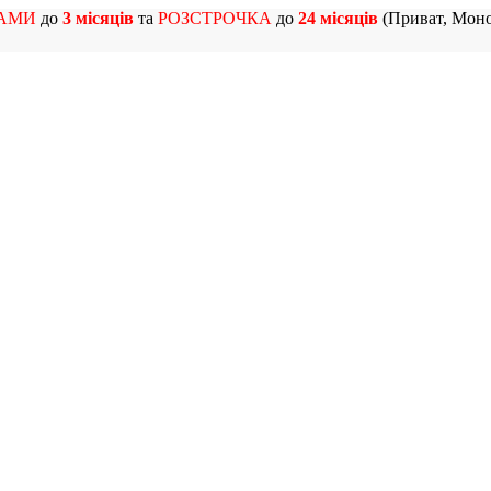
АМИ
до
3 місяців
та
РОЗСТРОЧКА
до
24 місяців
(Приват, Моно