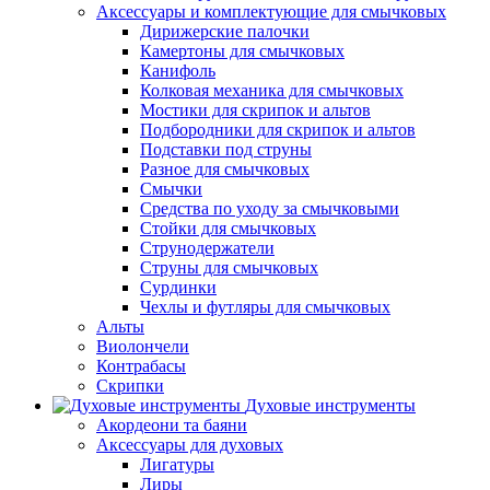
Аксессуары и комплектующие для смычковых
Дирижерские палочки
Камертоны для смычковых
Канифоль
Колковая механика для смычковых
Мостики для скрипок и альтов
Подбородники для скрипок и альтов
Подставки под струны
Разное для смычковых
Смычки
Средства по уходу за смычковыми
Стойки для смычковых
Струнодержатели
Струны для смычковых
Сурдинки
Чехлы и футляры для смычковых
Альты
Виолончели
Контрабасы
Скрипки
Духовые инструменты
Акордеони та баяни
Аксессуары для духовых
Лигатуры
Лиры