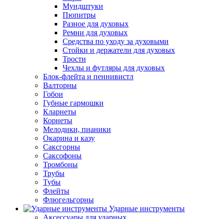
Мундштуки
Пюпитры
Разное для духовых
Ремни для духовых
Средства по уходу за духовыми
Стойки и держатели для духовых
Трости
Чехлы и футляры для духовых
Блок-флейта и пеннивистл
Валторны
Гобои
Губные гармошки
Кларнеты
Корнеты
Мелодики, пианики
Окарина и казу
Саксгорны
Саксофоны
Тромбоны
Трубы
Тубы
Флейты
Флюгельгорны
Ударные инструменты
Аксессуары для ударных