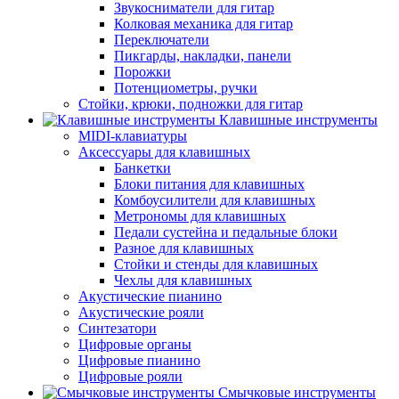
Звукосниматели для гитар
Колковая механика для гитар
Переключатели
Пикгарды, накладки, панели
Порожки
Потенциометры, ручки
Стойки, крюки, подножки для гитар
Клавишные инструменты
MIDI-клавиатуры
Аксессуары для клавишных
Банкетки
Блоки питания для клавишных
Комбоусилители для клавишных
Метрономы для клавишных
Педали сустейна и педальные блоки
Разное для клавишных
Стойки и стенды для клавишных
Чехлы для клавишных
Акустические пианино
Акустические рояли
Синтезатори
Цифровые органы
Цифровые пианино
Цифровые рояли
Смычковые инструменты