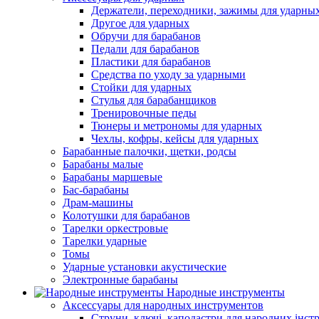
Держатели, переходники, зажимы для ударны
Другое для ударных
Обручи для барабанов
Педали для барабанов
Пластики для барабанов
Средства по уходу за ударными
Стойки для ударных
Стулья для барабанщиков
Тренировочные педы
Тюнеры и метрономы для ударных
Чехлы, кофры, кейсы для ударных
Барабанные палочки, щетки, родсы
Барабаны малые
Барабаны маршевые
Бас-барабаны
Драм-машины
Колотушки для барабанов
Тарелки оркестровые
Тарелки ударные
Томы
Ударные установки акустические
Электронные барабаны
Народные инструменты
Аксессуары для народных инструментов
Струни, ключі, каподастри для народних інст